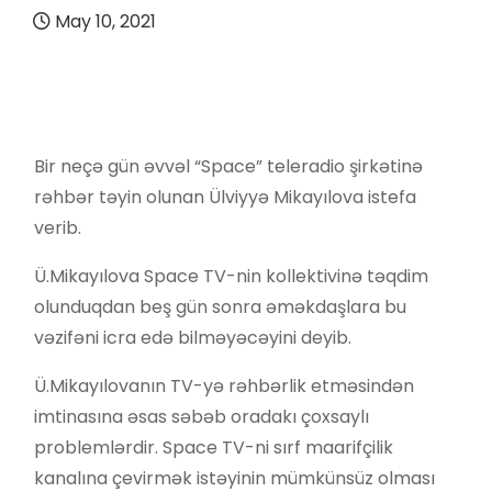
May 10, 2021
Bir neçə gün əvvəl “Space” teleradio şirkətinə
rəhbər təyin olunan Ülviyyə Mikayılova istefa
verib.
Ü.Mikayılova Space TV-nin kollektivinə təqdim
olunduqdan beş gün sonra əməkdaşlara bu
vəzifəni icra edə bilməyəcəyini deyib.
Ü.Mikayılovanın TV-yə rəhbərlik etməsindən
imtinasına əsas səbəb oradakı çoxsaylı
problemlərdir. Space TV-ni sırf maarifçilik
kanalına çevirmək istəyinin mümkünsüz olması