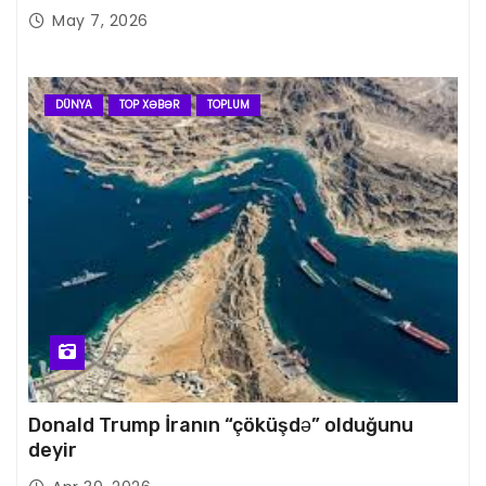
May 7, 2026
DÜNYA
TOP XƏBƏR
TOPLUM
Donald Trump İranın “çöküşdə” olduğunu
deyir