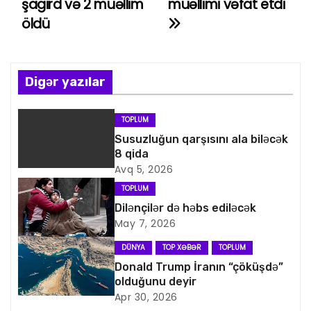
şagird və 2 müəllim
müəllimi vəfat etdi
öldü
z
ı
n
Digər yazılar
a
TOPLUM
v
Susuzluğun qarşısını ala biləcək
8 qida
i
Avq 5, 2026
TOPLUM
q
Dilənçilər də həbs ediləcək
May 7, 2026
a
DÜNYA
TOP XƏBƏR
TOPLUM
s
Donald Trump İranın “çöküşdə”
olduğunu deyir
i
Apr 30, 2026