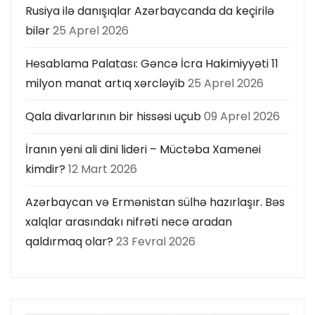
Rusiya ilə danışıqlar Azərbaycanda da keçirilə
bilər
25 Aprel 2026
Hesablama Palatası: Gəncə İcra Hakimiyyəti 11
milyon manat artıq xərcləyib
25 Aprel 2026
Qala divarlarının bir hissəsi uçub
09 Aprel 2026
İranın yeni ali dini lideri – Müctəba Xamenei
kimdir?
12 Mart 2026
Azərbaycan və Ermənistan sülhə hazırlaşır. Bəs
xalqlar arasındakı nifrəti necə aradan
qaldırmaq olar?
23 Fevral 2026