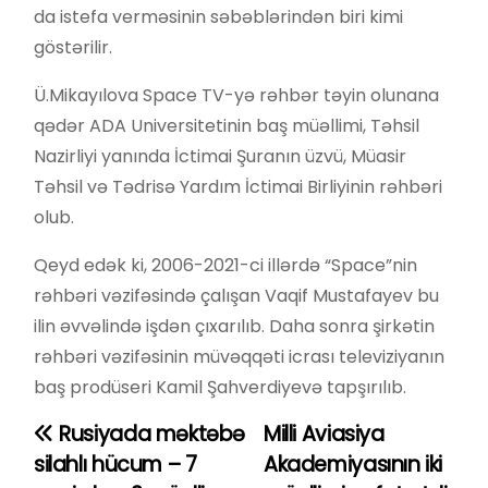
da istefa verməsinin səbəblərindən biri kimi
göstərilir.
Ü.Mikayılova Space TV-yə rəhbər təyin olunana
qədər ADA Universitetinin baş müəllimi, Təhsil
Nazirliyi yanında İctimai Şuranın üzvü, Müasir
Təhsil və Tədrisə Yardım İctimai Birliyinin rəhbəri
olub.
Qeyd edək ki, 2006-2021-ci illərdə “Space”nin
rəhbəri vəzifəsində çalışan Vaqif Mustafayev bu
ilin əvvəlində işdən çıxarılıb. Daha sonra şirkətin
rəhbəri vəzifəsinin müvəqqəti icrası televiziyanın
baş prodüseri Kamil Şahverdiyevə tapşırılıb.
Rusiyada məktəbə
Milli Aviasiya
Y
silahlı hücum – 7
Akademiyasının iki
a