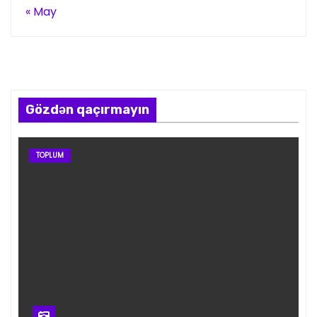
« May
Gözdən qaçırmayın
TOPLUM