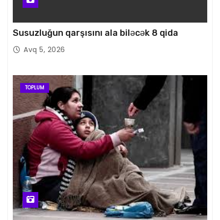
Susuzluğun qarşısını ala biləcək 8 qida
Avq 5, 2026
TOPLUM