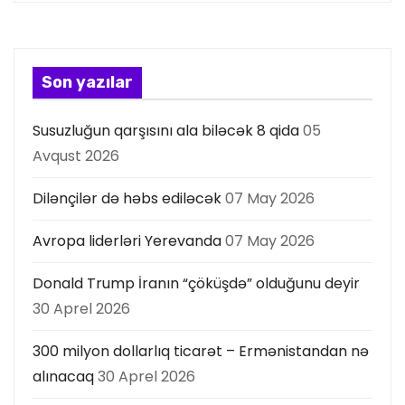
y
a
s
Son yazılar
ı
Susuzluğun qarşısını ala biləcək 8 qida
05
Avqust 2026
Dilənçilər də həbs ediləcək
07 May 2026
Avropa liderləri Yerevanda
07 May 2026
Donald Trump İranın “çöküşdə” olduğunu deyir
30 Aprel 2026
300 milyon dollarlıq ticarət – Ermənistandan nə
alınacaq
30 Aprel 2026