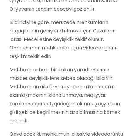
Qeyd edək ki, məruzənin Ombudsman Səbinə
Əliyevanın təqdim edəcəyi gözlənilir.
Bildirildiyinə görə, məruzədə məhkumların
hüquqlarının genişləndirilməsi üçün Cəzaların
İcrası Məcəlləsinə dəyişiklik təklif olunur.
Ombudsman məhkumlar üçün videozənglərin
təşkilini təklif edir.
Məhbuslara belə bir imkan yaradılmasının
müsbət dəyişikliklərə səbəb olacağı bildirilir.
Məhbusların ailə üzvləri, yaxınları ilə əlaqənin
asanlaşmasının islaholunmaya, nəqliyyat
xərclərinə qənaət, qadağan olunmuş əşyaların
gizli şəkildə keçirilməsinin azaldılmasına kömək
edəcək.
Qeyd edək ki, məhkumun ailəsiylə videogörüntü