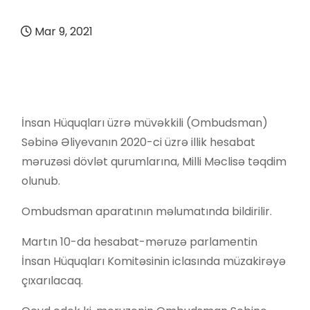
Mar 9, 2021
İnsan Hüquqları üzrə müvəkkili (Ombudsman)
Səbinə Əliyevanın 2020-ci üzrə illik hesabat
məruzəsi dövlət qurumlarına, Milli Məclisə təqdim
olunub.
Ombudsman aparatının məlumatında bildirilir.
Martın 10-da hesabat-məruzə parlamentin
İnsan Hüquqları Komitəsinin iclasında müzakirəyə
çıxarılacaq.