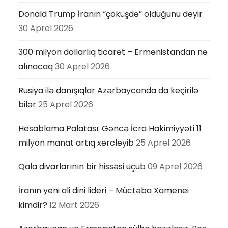
Donald Trump İranın “çöküşdə” olduğunu deyir
30 Aprel 2026
300 milyon dollarlıq ticarət – Ermənistandan nə
alınacaq
30 Aprel 2026
Rusiya ilə danışıqlar Azərbaycanda da keçirilə
bilər
25 Aprel 2026
Hesablama Palatası: Gəncə İcra Hakimiyyəti 11
milyon manat artıq xərcləyib
25 Aprel 2026
Qala divarlarının bir hissəsi uçub
09 Aprel 2026
İranın yeni ali dini lideri – Müctəba Xamenei
kimdir?
12 Mart 2026