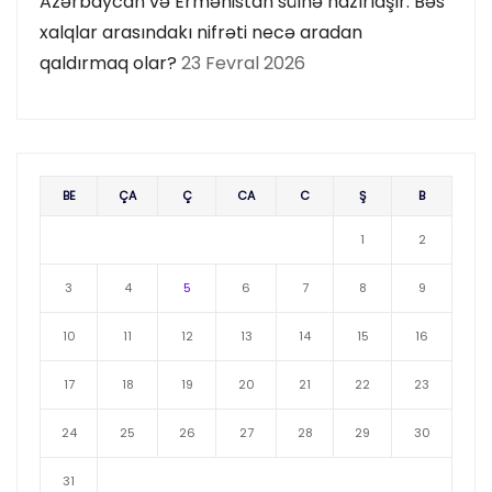
Azərbaycan və Ermənistan sülhə hazırlaşır. Bəs
xalqlar arasındakı nifrəti necə aradan
qaldırmaq olar?
23 Fevral 2026
BE
ÇA
Ç
CA
C
Ş
B
1
2
3
4
5
6
7
8
9
10
11
12
13
14
15
16
17
18
19
20
21
22
23
24
25
26
27
28
29
30
31