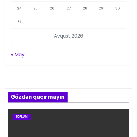
24
25
26
27
28
29
30
31
Avqust 2026
« May
Gözdən qaçırmayın
TOPLUM