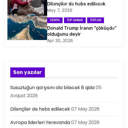
Dilənçilər də həbs ediləcək
q
May 7, 2026
a
DÜNYA
TOP XƏBƏR
TOPLUM
Donald Trump İranın “çöküşdə”
s
olduğunu deyir
Apr 30, 2026
i
y
a
Son yazılar
s
Susuzluğun qarşısını ala biləcək 8 qida
05
ı
Avqust 2026
Dilənçilər də həbs ediləcək
07 May 2026
Avropa liderləri Yerevanda
07 May 2026