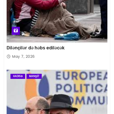
Dilənçilər də həbs ediləcək
May 7, 2026
HADISƏ
MANŞET