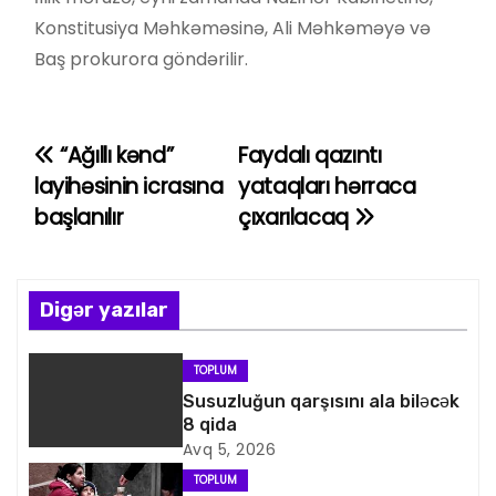
Konstitusiya Məhkəməsinə, Ali Məhkəməyə və
Baş prokurora göndərilir.
“Ağıllı kənd”
Faydalı qazıntı
Y
layihəsinin icrasına
yataqları hərraca
a
başlanılır
çıxarılacaq
z
ı
Digər yazılar
n
TOPLUM
a
Susuzluğun qarşısını ala biləcək
8 qida
v
Avq 5, 2026
i
TOPLUM