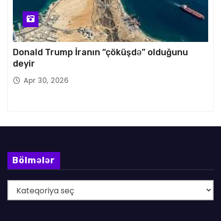
Donald Trump İranın “çöküşdə” olduğunu
deyir
Apr 30, 2026
Bölmələr
B
ö
l