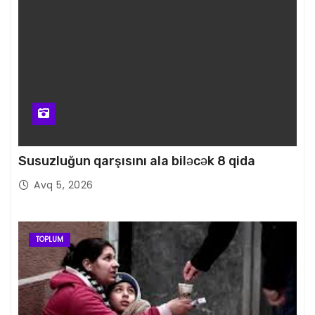
Susuzluğun qarşısını ala biləcək 8 qida
Avq 5, 2026
TOPLUM