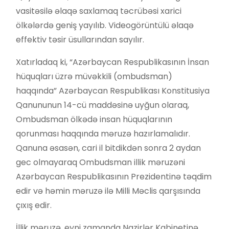
vasitəsilə əlaqə saxlamaq təcrübəsi xarici
ölkələrdə geniş yayılıb. Videogörüntülü əlaqə
effektiv təsir üsullarından sayılır.
Xatırladaq ki, “Azərbaycan Respublikasının İnsan
hüquqları üzrə müvəkkili (ombudsman)
haqqında” Azərbaycan Respublikası Konstitusiya
Qanununun 14-cü maddəsinə uyğun olaraq,
Ombudsman ölkədə insan hüquqlarının
qorunması haqqında məruzə hazırlamalıdır.
Qanuna əsasən, cari il bitdikdən sonra 2 aydan
gec olmayaraq Ombudsman illik məruzəni
Azərbaycan Respublikasının Prezidentinə təqdim
edir və həmin məruzə ilə Milli Məclis qarşısında
çıxış edir.
İllik məruzə, eyni zamanda Nazirlər Kabinetinə,