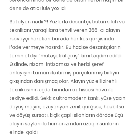
dənə də atıcı lülə yox idi.
Batalyon nədir?! Yüzlərlə desantçı, bütün silah və
texnikanı yaraqlılara təhvil verən 366-cı alayın
rüsvayçı hərəkəri barədə hər kəs qarşısında
ifadə verməyə hazırdır. Bu hadisə desantçıların
təmin etdiyi “mütəşəkkil çıxış” kimi təqdim edildi.
Əslində, nizam-intizamsız və hərbi şərəf
anlayışını tamamilə itirmiş parçalanmış birliyin
çıxışından danışmaq olar. Alayın yüz əlli zirehli
texnikasının üçdə birindən az hissəsi hava ilə
təxliyə edildi. Səkkiz ultramodern tank, yüzə yaxın
döyüş maşını, özüyeriyən zenit qurğusu, haubitsa
və döyüş sursatı, kiçik çaplı silahların dörddə üçü
alayın səyləri ilə humanizmdən uzaq insanların
əlində qaldı.