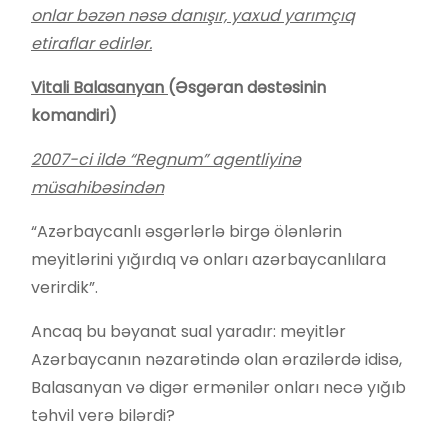
onlar bəzən nəsə danışır, yaxud yarımçıq
etiraflar edirlər.
Vitali Balasanyan
(Əsgəran dəstəsinin
komandiri)
2007-ci ildə “Regnum” agentliyinə
müsahibəsindən
“Azərbaycanlı əsgərlərlə birgə ölənlərin
meyitlərini yığırdıq və onları azərbaycanlılara
verirdik”.
Ancaq bu bəyanat sual yaradır: meyitlər
Azərbaycanın nəzarətində olan ərazilərdə idisə,
Balasanyan və digər ermənilər onları necə yığıb
təhvil verə bilərdi?