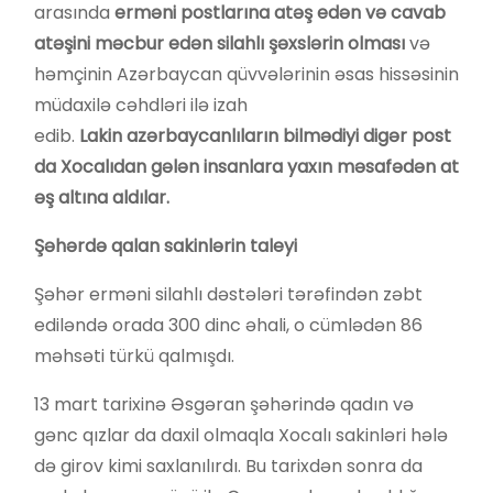
arasında
erm
ə
ni
postlar
ı
na
at
əş
ed
ə
n
v
ə
cavab
at
əş
ini
m
ə
cbur
ed
ə
n
silahl
ı şə
xsl
ə
rin
olmas
ı
və
həmçinin Azərbaycan qüvvələrinin əsas hissəsinin
müdaxilə cəhdləri ilə izah
edib.
Lakin
az
ə
rbaycanl
ı
lar
ı
n
bilm
ə
diyi
dig
ə
r
post
da
Xocal
ı
dan
g
ə
l
ə
n
insanlara
yax
ı
n
m
ə
saf
ə
d
ə
n
at
əş
alt
ı
na
ald
ı
lar
.
Şəhərdə qalan sakinlərin taleyi
Şəhər erməni silahlı dəstələri tərəfindən zəbt
ediləndə orada 300 dinc əhali, o cümlədən 86
məhsəti türkü qalmışdı.
13 mart tarixinə Əsgəran şəhərində qadın və
gənc qızlar da daxil olmaqla Xocalı sakinləri hələ
də girov kimi saxlanılırdı. Bu tarixdən sonra da