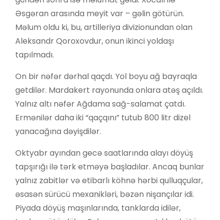
Əsgəran arasında meyit var – gəlin götürün.
Məlum oldu ki, bu, artilleriya divizionundan olan
Aleksandr Qoroxovdur, onun ikinci yoldaşı
tapılmadı.
On bir nəfər dərhal qaçdı. Yol boyu ağ bayraqla
getdilər. Mardakert rayonunda onlara atəş açıldı.
Yalnız altı nəfər Ağdama sağ-salamat çatdı.
Ermənilər daha iki “qaçqını” tutub 800 litr dizel
yanacağına dəyişdilər.
Oktyabr ayından gecə saatlarında alayı döyüş
tapşırığı ilə tərk etməyə başladılar. Ancaq bunlar
yalnız zabitlər və etibarlı köhnə hərbi qulluqçular,
əsasən sürücü mexanikləri, bəzən nişançılar idi.
Piyada döyüş maşınlarında, tanklarda idilər,