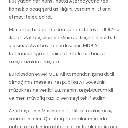
Rusiyadan hər hansı, hətta Azərbaycana real
kömək olacaq şərti asılılığını, yardımını istisna
etməyi tələb edirdi.
Mən artıq bu barədə demişəm ki, 14 fevral 1992-ci
ildə dövlət başçılarının Minskdə keçirilən növbəti
iclasında Azərbaycan ordusunun MDB Ali
Komandanlığı sisteminə daxil olması barədə
sazişi imzalamamışam.
Bu iclasdan əvvəl MDB Ali Komandanlığına daxil
olmağımız məsələsi respublika Ali Şovetinin
müzakirəsinə verildi. Bu, mənim təşəbbüsüm idi
və mən müvafiq razılıq verməyi təklif etdim.
Azərbaycanın Moskvanın təklifi ilə razılaşması,
sonradan onun Qarabağ tənzimlənməsində
potensial rolundan istifadə etmək imkanı idi, rədd