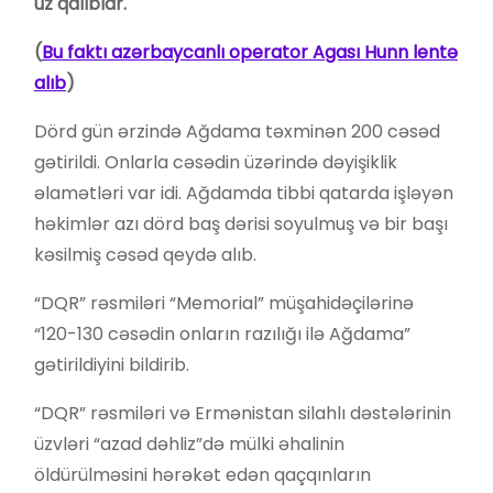
uz
qal
ı
b
lar
.
(
Bu fakt
ı azərbaycanlı operator Agası Hunn lentə
alıb
)
Dörd gün ərzində Ağdama təxminən 200 cəsəd
gətirildi. Onlarla cəsədin üzərində dəyişiklik
əlamətləri var idi. Ağdamda tibbi qatarda işləyən
həkimlər azı dörd baş dərisi soyulmuş və bir başı
kəsilmiş cəsəd qeydə alıb.
“DQR” rəsmiləri “Memorial” müşahidəçilərinə
“120-130 cəsədin onların razılığı ilə Ağdama”
gətirildiyini bildirib.
“DQR” rəsmiləri və Ermənistan silahlı dəstələrinin
üzvləri “azad dəhliz”də mülki əhalinin
öldürülməsini hərəkət edən qaçqınların