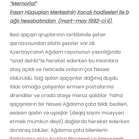
“
Memorial
”
İ
nsan
H
ü
quqlar
ı
M
ə
rk
ə
zinin
Xocal
ı
hadisələri
il
ə
b
a
ğ
l
ı
hesabat
ı
ndan
(
mart
–
may
1992
-ci il
).
Bəzi qaçqın qruplarının tərkibində şəhər
qarnizonundan silahlı şəxslər var idi.
Azərbaycanın Ağdam rayonunun yaxınlığında
“azad dəhliz”lə hərəkət edərkən bu insanlara
atəş açıldı və nəticədə onların çox hissəsi
öldürüldü. Sağ qalan qaçqınlar dağınıq düşdü.
Xilas olmağa çalışanlar erməni postalarına
dirəndilər və orada atəşə məruz qaldılar. Yalnız
qaçqınların bir hissəsi Ağdama çata bildi; bəziləri,
əsasən qadın və uşaqlar (dəqiq sayını müəyyən
etmək mümkün deyil) dağlarda hərəkət edərkən
donaraq öldülər; Ağdama çata bilənlərin
ifadələrinə görə bəziləri Pircamal və Naxçıvanik