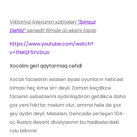
Viktoriya İvlevanın xatirələri
“Sonsuz
Dəhliz”
sənədli filmdə öz əksini tapıb
https://www.youtube.com/watch?
v=1fMQF5YVDUo
Xocalını geri qaytarmaq cəhdi
Xocalı faciəsinin əsasən siyasi oyunların nəticəsi
olması heç kimə sirr deyil. Zaman keçdikcə
faciənin səbəblərini aydınlaşdıran getdikcə daha
çox yeni faktlar məlum olur, amma hələ də çox
şey aydın deyil. Məsələn, Gəncədə yerləşən 104-
cü Rusiya desant diviziyasının bu hadisələrdəki
rolu bilinmir.