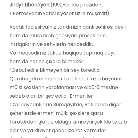
Jirayr Libaridyan
(1992-ci ildə prezident
L.Petrosyanın xarici siyasət üzrə müşaviri)
Xocalı faciəsi yalnız tariximizin qanlı səhifəsi deyil,
həm də mürəkkəb geosiyasi proseslərin,
intriqaların və səhvlərin nəticəsidir.
Və məqsədimiz təkcə həqiqəti tapmaq deyil,
həm də nəticə çıxara bilməkdir..
“Qəbul edilə bilməyən bir şey törədildi.
Qarabağda ermənilər tərəfindən azərbaycanlı
mülki şəxslərin yaralanması və öldürülməsinə
səbəb olan bir şey edildi. Ermənilər
azərbaycanlıların Sumqayıtda, Bakıda və digər
şəhərlərdə erməni mülki şəxslərə qarşı
törətdikləri işlərdə olduğu kimi eyni şəkildə təkzib
edir və ya kifayət qədər izahat vermirlər.