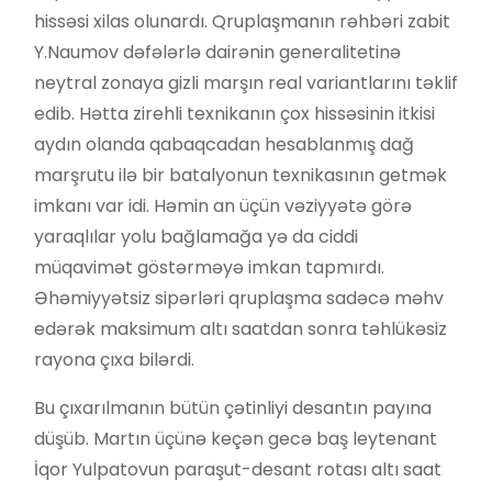
hissəsi xilas olunardı. Qruplaşmanın rəhbəri zabit
Y.Naumov dəfələrlə dairənin generalitetinə
neytral zonaya gizli marşın real variantlarını təklif
edib. Hətta zirehli texnikanın çox hissəsinin itkisi
aydın olanda qabaqcadan hesablanmış dağ
marşrutu ilə bir batalyonun texnikasının getmək
imkanı var idi. Həmin an üçün vəziyyətə görə
yaraqlılar yolu bağlamağa yə da ciddi
müqavimət göstərməyə imkan tapmırdı.
Əhəmiyyətsiz sipərləri qruplaşma sadəcə məhv
edərək maksimum altı saatdan sonra təhlükəsiz
rayona çıxa bilərdi.
Bu çıxarılmanın bütün çətinliyi desantın payına
düşüb. Martın üçünə keçən gecə baş leytenant
İqor Yulpatovun paraşut-desant rotası altı saat