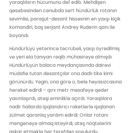
yaraqlıların hücumunu dəf edib. Mehdişen
qəsəbəsindən cənubda sərt hündürlük rotanın
sevimlisi, paraşut-desant hissəsnin ən yaxşı kiçik
komandiri, baş serjant Andrey Ruderin qanı ilə
boyandı.
Hündürlüyü yetərincə təcrübəli, yaxşı öyrədilmiş
və yeri əla tanıyan rəqib mühasirəyə almışdı.
Hündürlüyün balaca meydançasında dairəvi
müdafiə tutan desantçılar ona dadlı tikə kimi
görünürdü. Yəgin, ona görə o, belə həyasızcasına
hərəkət edirdi – qırx metr məsafəyə qədər
yaxınlaşırdı, atəşi əminliklə açırdı. Yaraqlılara
nadir hallarda işıqlandırıcı raketlərlə işıqlanan
zülmət qaranlıq yardım edirdi. Onlar rotanı
məngənəyə almaq istəyirdi, atəş nöqtələrini
aşkar etməklə hər tərəfdən soxulurdu,