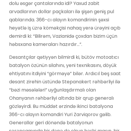
dolu əsgər çantalarında idi? Yaxud zabit
arvadlarının dollar paçkaları ilə şişən geniş pul
qablarında. 366-cı alayın komandirinin şəxsi
heyətlə iş üzrə köməkçisi nahaq yerə ürəyini açıb
demirdi ki: “Bilirəm, Vazianidə çoxdan bizim üçün
həbsxana kameraları hazırdır…”.
Desantçılar qətiyyən bilmirdi ki, bütöv motoatıcı
batalyon özünün silahını, yeni texnikasını, döyük
ehtiyatını itdiyini “görməyə” bilər. Ardıcıl beş saat
desant zirehin üstündə Stepanakert rəhbərliyi ilə
“bəzi məsələləri” uyğunlaşdırmalı olan
Ohanyanın rəhbərliyi altında bir qrup generalı
gözləyirdi. Bu müddət ərzində ikinci batalyona
366-cı alayın komandiri Yuri Zarviqorov gəlib.
Generallar geri dönəndə batalyonun
sərəncamında bir dənə də olsun hərbi maşın, bir