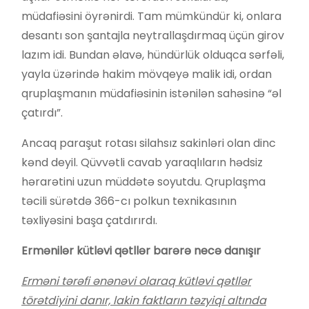
müdafiəsini öyrənirdi. Tam mümkündür ki, onlara
desantı son şantajla neytrallaşdırmaq üçün girov
lazım idi. Bundan əlavə, hündürlük olduqca sərfəli,
yayla üzərində hakim mövqeyə malik idi, ordan
qruplaşmanın müdafiəsinin istənilən sahəsinə “əl
çatırdı”.
Ancaq paraşut rotası silahsız sakinləri olan dinc
kənd deyil. Qüvvətli cavab yaraqlıların hədsiz
hərarətini uzun müddətə soyutdu. Qruplaşma
təcili sürətdə 366-cı polkun texnikasının
təxliyəsini başa çatdırırdı.
Ermənilər kütləvi qətllər barərə necə danışır
Erməni tərəfi ənənəvi olaraq kütləvi qətllər
törətdiyini danır, lakin faktların təzyiqi altında