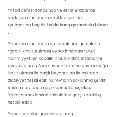
“Azad dəhliz” zonasında və ətraf ərazilərdə
yerləşən dinc əhalinin kütləvi şəkildə
qırılmasına
he
ç
bir
halda
haqq
qazand
ı
r
ı
la
bilm
ə
z
.
Xocalıda dinc əhalinin, o cümlədən qadınların
“girov” kimi tutulması və saxlanılması “DQR”
hakimiyyətinin Xocalının bütün dinc insanlarını
əvəzsiz olaraq Azərbaycan tərəfinə qaytarmağa
hazır olması ilə bağlı bəyanatları ilə aşkarca
ziddiyyət təşkil edir. “Girov”ların saxlanma şəraiti
kəskin dərəcədə qeyri-qənaətbəxş olub,
Xocalının saxlanılan sakinlərinə qarşı zorakılıq
tətbiq edilib.
Xocalı sakinləri qanunsuz olaraq