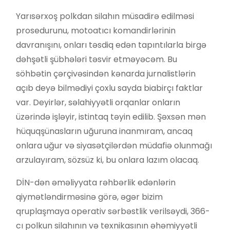
Yarısərxoş polkdan silahın müsadirə edilməsi
prosedurunu, motoatıcı komandirlərinin
davranışını, onları təsdiq edən tapıntılarla birgə
dəhşətli şübhələri təsvir etməyəcəm. Bu
söhbətin çərçivəsindən kənarda jurnalistlərin
açıb deyə bilmədiyi çoxlu sayda biabirçı faktlar
var. Deyirlər, səlahiyyətli orqanlar onların
üzərində işləyir, istintaq təyin edilib. Şəxsən mən
hüquqşünasların uğuruna inanmıram, ancaq
onlara uğur və siyasətçilərdən müdafiə olunmağı
arzulayıram, sözsüz ki, bu onlara lazım olacaq.
DİN-dən əməliyyata rəhbərlik edənlərin
qiymətləndirməsinə görə, əgər bizim
qruplaşmaya operativ sərbəstlik verilsəydi, 366-
cı polkun silahının və texnikasının əhəmiyyətli