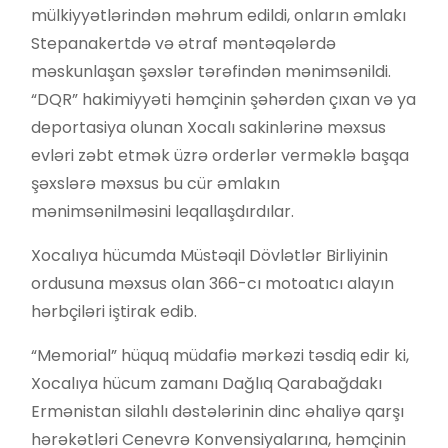
mülkiyyətlərindən məhrum edildi, onların əmlakı
Stepanakertdə və ətraf məntəqələrdə
məskunlaşan şəxslər tərəfindən mənimsənildi.
“DQR” hakimiyyəti həmçinin şəhərdən çıxan və ya
deportasiya olunan Xocalı sakinlərinə məxsus
evləri zəbt etmək üzrə orderlər verməklə başqa
şəxslərə məxsus bu cür əmlakın
mənimsənilməsini leqallaşdırdılar.
Xocalıya hücumda Müstəqil Dövlətlər Birliyinin
ordusuna məxsus olan 366-cı motoatıcı alayın
hərbçiləri iştirak edib.
“Memorial” hüquq müdafiə mərkəzi təsdiq edir ki,
Xocalıya hücum zamanı Dağlıq Qarabağdakı
Ermənistan silahlı dəstələrinin dinc əhaliyə qarşı
hərəkətləri Cenevrə Konvensiyalarına, həmçinin