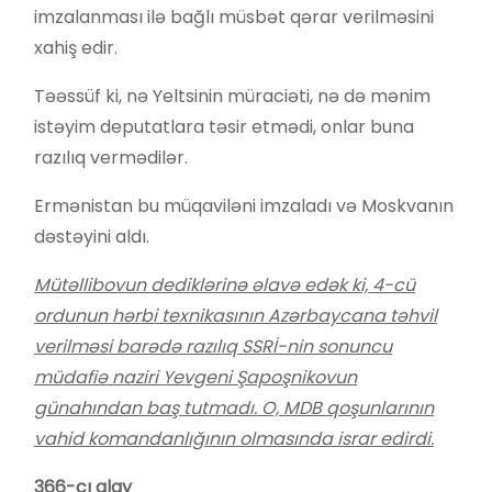
imzalanması ilə bağlı müsbət qərar verilməsini
xahiş edir.
Təəssüf ki, nə Yeltsinin müraciəti, nə də mənim
istəyim deputatlara təsir etmədi, onlar buna
razılıq vermədilər.
Ermənistan bu müqaviləni imzaladı və Moskvanın
dəstəyini aldı.
Mütəllibovun dediklərinə əlavə edək ki, 4-cü
ordu
nun
hərbi texnika
sı
nın
Azərbaycana
təhvil
verilməsi barədə razılı
q
SSRİ-nin sonuncu
müdafiə naziri Yevgeni Şapoşnikovun
günahından baş
tutmadı. O, MDB qoşunlarının
vahid komandanlığının olmasında israr edirdi.
366-
cı alay