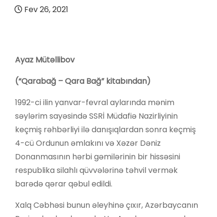
Fev 26, 2021
Ayaz Mütəllibov
(“Qarabağ – Qara Bağ” kitabından)
1992-ci ilin yanvar-fevral aylarında mənim
səylərim sayəsində SSRİ Müdafiə Nazirliyinin
keçmiş rəhbərliyi ilə danışıqlardan sonra keçmiş
4-cü Ordunun əmlakını və Xəzər Dəniz
Donanmasının hərbi gəmilərinin bir hissəsini
respublika silahlı qüvvələrinə təhvil vermək
barədə qərar qəbul edildi.
Xalq Cəbhəsi bunun əleyhinə çıxır, Azərbaycanın