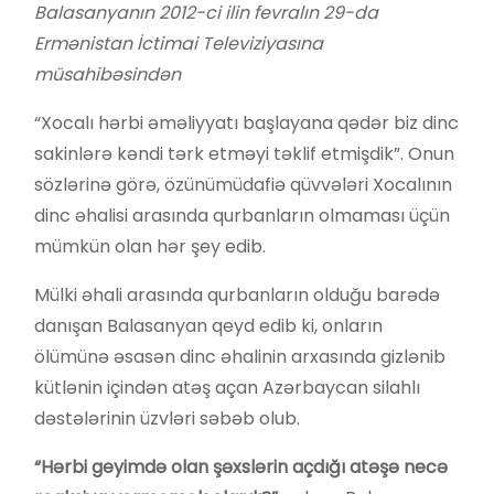
Balasanyanın 2012-ci ilin fevralın 29-da
Ermənistan İctimai Televiziyasına
müsahibəsindən
“Xocalı hərbi əməliyyatı başlayana qədər biz dinc
sakinlərə kəndi tərk etməyi təklif etmişdik”. Onun
sözlərinə görə, özünümüdafiə qüvvələri Xocalının
dinc əhalisi arasında qurbanların olmaması üçün
mümkün olan hər şey edib.
Mülki əhali arasında qurbanların olduğu barədə
danışan Balasanyan qeyd edib ki, onların
ölümünə əsasən dinc əhalinin arxasında gizlənib
kütlənin içindən atəş açan Azərbaycan silahlı
dəstələrinin üzvləri səbəb olub.
“Hərbi geyimdə olan şəxslərin açdığı atəşə necə