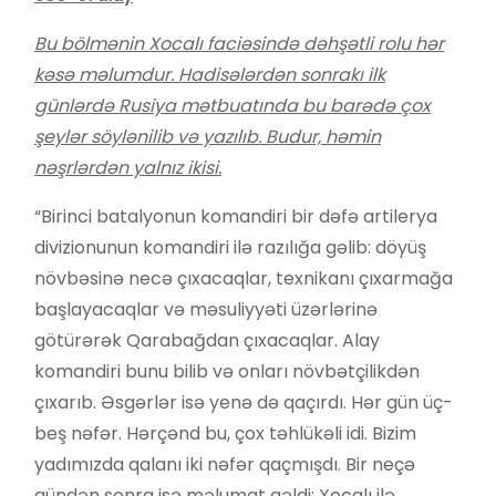
Bu bölmənin Xocalı faciəsində dəhşətli rolu
hər
kəsə
məlumdur. Hadisələrdən sonrakı ilk
günlərdə Rusiya mətbuatında bu barədə çox
şey
lər
söylənili
b
və yazılı
b
. Budur, həmin
nəşrlərdən yalnız ikisi.
“Birinci batalyonun komandiri bir dəfə artilerya
divizionunun komandiri ilə razılığa gəlib: döyüş
növbəsinə necə çıxacaqlar, texnikanı çıxarmağa
başlayacaqlar və məsuliyyəti üzərlərinə
götürərək Qarabağdan çıxacaqlar. Alay
komandiri bunu bilib və onları növbətçilikdən
çıxarıb. Əsgərlər isə yenə də qaçırdı. Hər gün üç-
beş nəfər. Hərçənd bu, çox təhlükəli idi. Bizim
yadımızda qalanı iki nəfər qaçmışdı. Bir neçə
gündən sonra isə məlumat gəldi: Xocalı ilə