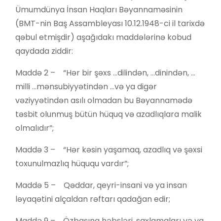
Ümumdünya İnsan Haqları Bəyannaməsinin
(BMT-nin Baş Assambleyası 10.12.1948-ci il tarixdə
qəbul etmişdir) aşağıdakı maddələrinə kobud
qaydada ziddir:
Maddə 2 – “Hər bir şəxs …dilindən, …dinindən, …
milli …mənsubiyyətindən …və ya digər
vəziyyətindən asılı olmadan bu Bəyannamədə
təsbit olunmuş bütün hüquq və azadlıqlara malik
olmalıdır”;
Maddə 3 – “Hər kəsin yaşamaq, azadlıq və şəxsi
toxunulmazlıq hüququ vardır”;
Maddə 5 – Qəddar, qeyri-insani və ya insan
ləyaqətini alçaldan rəftarı qadağan edir;
Maddə 9 – Özbaşına həbsləri, saxlamaları və ya