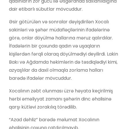
qadınların zor gücü ilə Əsgəranda saxlanıldığına
dair etibarlı sübutlar mövcuddur.
Əsir götürülən və sonralar dəyişdirilən Xocalı
sakinləri və şəhər müdafiəçilərinin ifadələrinə
görə, onlar döyülmə hallarına məruz qalırdılar.
İfadələrin bir çoxunda qadın və uşaqların
kişilərdən fərqli olaraq döyülmədiyi deyilirdi. Lakin
Bakı və Ağdamda həkimlərin də təsdiqlədiyi kimi,
azyaşlılar da daxil olmaqla zorlama halları
barədə ifadələr mövcuddur.
Xocalının zəbt olunması üzrə həyata keçirilmiş
hərbi əməliyyat zamanı şəhərin dinc əhalisinə
qarşı kütləvi zorakılıq törədilib.
“Azad dəhliz” barədə məlumat Xocalının
əhalisinin çoxuna çatdırılmayıb.