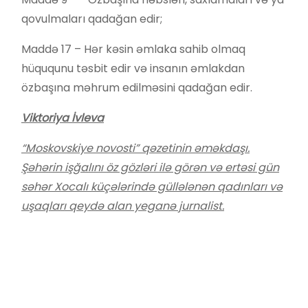
qovulmaları qadağan edir;
Maddə 17 – Hər kəsin əmlaka sahib olmaq
hüququnu təsbit edir və insanın əmlakdan
özbaşına məhrum edilməsini qadağan edir.
Viktoriya İvleva
“Moskovskiye novosti” qəzetinin əməkdaşı.
Şəhərin işğalını öz gözləri ilə görən və ertəsi gün
səhər Xocalı küçələrində güllələnən qadınları və
uşaqları qeydə alan yeganə jurnalist.