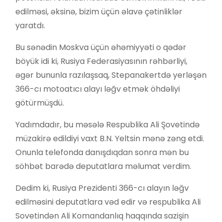
edilməsi, əksinə, bizim üçün əlavə çətinliklər
yaratdı.
Bu sənədin Moskva üçün əhəmiyyəti o qədər
böyük idi ki, Rusiya Federasiyasının rəhbərliyi,
əgər bununla razılaşsaq, Stepanakertdə yerləşən
366-cı motoatıcı alayı ləğv etmək öhdəliyi
götürmüşdü.
Yadımdadır, bu məsələ Respublika Ali Şovetində
müzakirə edildiyi vaxt B.N. Yeltsin mənə zəng etdi.
Onunla telefonda danışdıqdan sonra mən bu
söhbət barədə deputatlara məlumat verdim.
Dedim ki, Rusiya Prezidenti 366-cı alayın ləğv
edilməsini deputatlara vəd edir və respublika Ali
Sovetindən Ali Komandanlıq haqqında sazişin