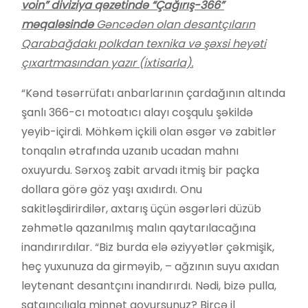
voin” diviziya qəzetində “Çağırış-366”
məqaləsində
Gəncədən olan desantçıların
Qarabağdakı polkdan texnika və şəxsi heyəti
çıxartmasından yazır (ixtisarla).
“Kənd təsərrüfatı anbarlarının çardağının altında
şanlı 366-cı motoatıcı alayı coşqulu şəkildə
yeyib-içirdi. Möhkəm içkili olan əsgər və zabitlər
tonqalın ətrafında uzanıb ucadan mahnı
oxuyurdu. Sərxoş zabit arvadı itmiş bir paçka
dollara görə göz yaşı axıdırdı. Onu
sakitləşdirirdilər, axtarış üçün əsgərləri düzüb
zəhmətlə qazanılmış malın qaytarılacağına
inandırırdılar. “Biz burda elə əziyyətlər çəkmişik,
heç yuxunuza da girməyib, – ağzının suyu axıdan
leytenant desantçını inandırırdı. Nədi, bizə pulla,
satqınçılıqla minnət qoyursunuz? Bircə il