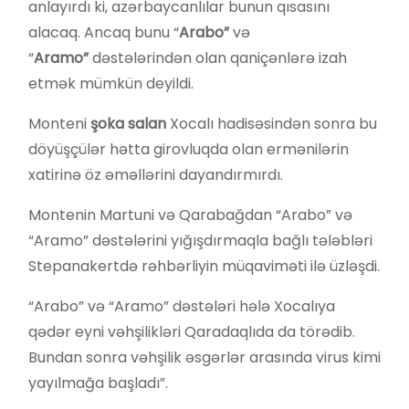
anlayırdı ki, azərbaycanlılar bunun qısasını
alacaq. Ancaq bunu “
Arabo”
və
“
Aramo”
dəstələrindən olan qaniçənlərə izah
etmək mümkün deyildi.
Monteni
şoka salan
Xocalı hadisəsindən sonra bu
döyüşçülər hətta girovluqda olan ermənilərin
xatirinə öz əməllərini dayandırmırdı.
Montenin Martuni və Qarabağdan “Arabo” və
“Aramo” dəstələrini yığışdırmaqla bağlı tələbləri
Stepanakertdə rəhbərliyin müqaviməti ilə üzləşdi.
“Arabo” və “Aramo” dəstələri hələ Xocalıya
qədər eyni vəhşilikləri Qaradaqlıda da törədib.
Bundan sonra vəhşilik əsgərlər arasında virus kimi
yayılmağa başladı”.