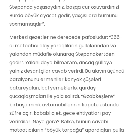
Stepanda yaşasaydınız, başqa cür oxuyardınız!
Burda böyük siyasət gedir, yaxşısı ora burnunu
soxmamaqdır”.
Mərkəzi qəzetlər nə dərəcədə pafosludur: “366-
cı motoatıcı alay yaraqlıların güllələrindən və
yalandan müdafiə olunaraq Stepanakertdən
gedir”. Yalanı deyə bilmərəm, ancaq gülləyə
yalnız desantçilar cavab verirdi. Bu alayın üçüncü
batalyonunu ermənilər konyak şüşələri
batareyaları, bol yeməklərlə, qardaş
qucaqlaşmaları ilə yola salırdı. “Əzabkeşlərə”
birbaşa minik avtomobillərinin kapotu üstündə
süfrə açır, kabablıq ət, gecə ehtiyatları pay
verirdilər. Nəyə görə? Bəlkə, bunun cavabı
motoatıcıların “böyük torpağa” apardıqları pulla