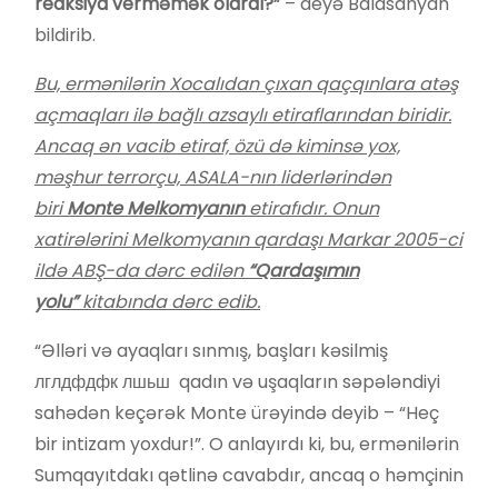
reaksiya verməmək olardı?”
– deyə Balasanyan
bildirib.
Bu, ermənilərin Xocalıdan çıxan qaçqınlara atəş
açmaqları ilə bağlı azsaylı etiraflarından biridir.
Ancaq ən vacib etiraf, özü də kiminsə yox,
məşhur terrorçu, ASALA-nın liderlərindən
biri
Monte Melkomyanın
etirafıdır. Onun
xatirələrini Melkomyanın qardaşı Markar 2005-ci
ildə ABŞ-da dərc edilən
“Qardaşımın
yolu”
kitabında dərc edib.
“Əlləri və ayaqları sınmış, başları kəsilmiş
лглдфдфк лшьш qadın və uşaqların səpələndiyi
sahədən keçərək Monte ürəyində deyib – “Heç
bir intizam yoxdur!”. O anlayırdı ki, bu, ermənilərin
Sumqayıtdakı qətlinə cavabdır, ancaq o həmçinin