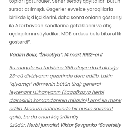
topları götürdülər. Səhər sərxoş qayıtdılar, bütün
sursat atılmışdı. Əsgərlər əvvəlcə yaraqlılarla
birlikdə içki içdiklərini, daha sonra onların göstərişi
ilə Azərbaycan kəndlərinə getdiklərini və atış
açdıqalarını söylədilər. MDB ordusu belə bitərəflik
göstərdi”.
Vadim Belıx, “İzvestiya”, 14 mart 1992-ci il
Bu məqalə isə tərkibinə 366 alayın daxil olduğu
23-cü diviziyanın qəzetində dərc edilib. Lakin
“qiyamçı” nömrənin bütün tirajı general-
leytenant İ.Ohanyanın (Zaqafkazya hərbi
dairəsinin komandanının müavini) əmri ilə məhv
edilib. Möcüzə nəticəsində bir nüsxə salamat
qalıb, bu da onun köçürülmüş
üzüdür.
Hərbi
jurnalist Viktor Şevçenko “Sovetskiy