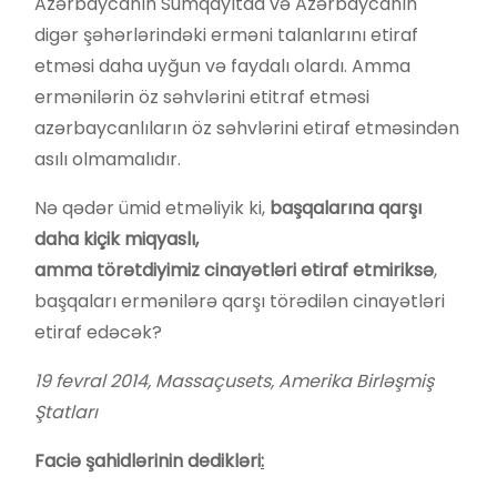
Azərbaycanın Sumqayıtda və Azərbaycanın
digər şəhərlərindəki erməni talanlarını etiraf
etməsi daha uyğun və faydalı olardı. Amma
ermənilərin öz səhvlərini etitraf etməsi
azərbaycanlıların öz səhvlərini etiraf etməsindən
asılı olmamalıdır.
Nə qədər ümid etməliyik ki,
başqalarına qarşı
daha kiçik
miqyaslı
,
amma
törətdiyimiz
cinayətləri
etiraf etmiriksə
,
başqaları ermənilərə qarşı törədilən cinayətləri
etiraf edəcək?
19
f
evral 2014, Massaçusets, Amerika Birləşmiş
Ştatları
Faciə şahidlərinin dedikləri
: