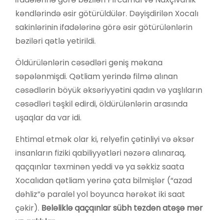
kəndlərində əsir götürüldülər. Dəyişdirilən Xocalı
sakinlərinin ifadələrinə görə əsir götürülənlərin
bəziləri qətlə yetirildi.
Öldürülənlərin cəsədləri geniş məkana
səpələnmişdi. Qətliam yerində filmə alınan
cəsədlərin böyük əksəriyyətini qadın və yaşlıların
cəsədləri təşkil edirdi, öldürülənlərin arasında
uşaqlar da var idi.
Ehtimal etmək olar ki, relyefin çətinliyi və əksər
insanların fiziki qabiliyyətləri nəzərə alınaraq,
qaçqınlar təxminən yeddi və ya səkkiz saata
Xocalıdan qətliam yerinə çata bilmişlər (“azad
dəhliz”ə paralel yol boyunca hərəkət iki saat
çəkir).
Bel
ə
likl
ə
qa
ç
q
ı
nlar
s
ü
bh
tezd
ə
n
at
əşə
m
ə
r