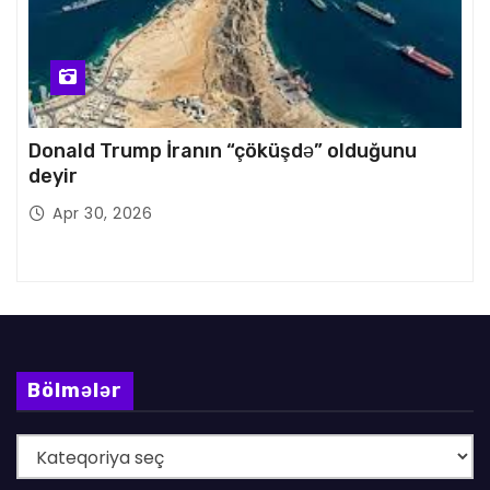
Donald Trump İranın “çöküşdə” olduğunu
deyir
Apr 30, 2026
Bölmələr
B
ö