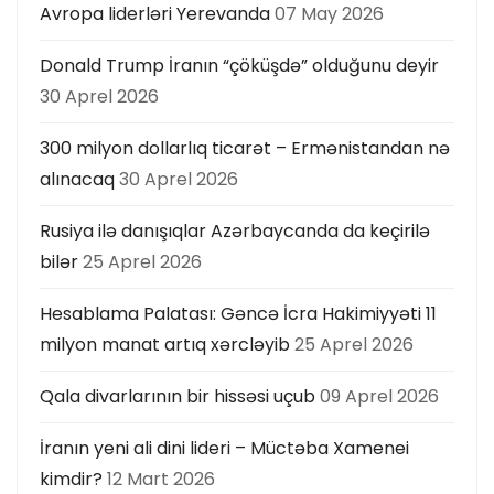
Avropa liderləri Yerevanda
07 May 2026
Donald Trump İranın “çöküşdə” olduğunu deyir
30 Aprel 2026
300 milyon dollarlıq ticarət – Ermənistandan nə
alınacaq
30 Aprel 2026
Rusiya ilə danışıqlar Azərbaycanda da keçirilə
bilər
25 Aprel 2026
Hesablama Palatası: Gəncə İcra Hakimiyyəti 11
milyon manat artıq xərcləyib
25 Aprel 2026
Qala divarlarının bir hissəsi uçub
09 Aprel 2026
İranın yeni ali dini lideri – Müctəba Xamenei
kimdir?
12 Mart 2026