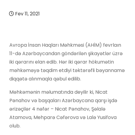
Fev 11, 2021
Avropa İnsan Haqları Məhkməsi (AHİM) fevrlaın
11-də Azərbaycandan göndərilən şikayətlər üzrə
iki qərarını elan edib. Hər iki qərar hökumətin
məhkəməyə təqdim etdiyi təktərəfli bəyannamə
diqqətə alınmaqla qəbul edilib.
Məhkəmənin məlumatında deyilir ki, Nicat
Pənahov və başqaları Azərbaycana qarşı işdə
ərizəçilər 4 nəfər – Nicat Pənahov, Şəlalə
Atamova, Mehparə Cəfərova və Lalə Yusifova
olub.