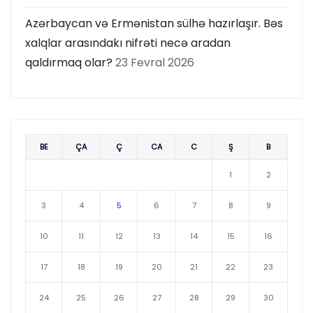
Azərbaycan və Ermənistan sülhə hazırlaşır. Bəs
xalqlar arasındakı nifrəti necə aradan
qaldırmaq olar?
23 Fevral 2026
BE
ÇA
Ç
CA
C
Ş
B
1
2
3
4
5
6
7
8
9
10
11
12
13
14
15
16
17
18
19
20
21
22
23
24
25
26
27
28
29
30