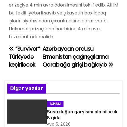
ərizəçiyə 4 min avro ödənilməsini təklif edib. AİHM
bu təklifi yetərli sayıb və şikayətin baxılacaq
işlərin siyahısından çıxarılmasına qərar verib.
Hökumət ərizəçilərin hər birinə 4 min avro
təzminat ödəməlidir.
“Survivor”
Azərbaycan ordusu
Y
Türkiyədə
Ermənistan çağırışçılarına
a
keçiriləcək
Qarabağa girişi bağlayıb
z
ı
Digər yazılar
n
TOPLUM
a
Susuzluğun qarşısını ala biləcək
8 qida
v
Avq 5, 2026