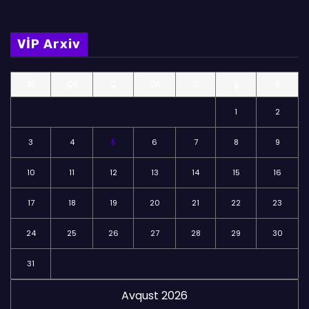
l
m
VİP Arxiv
ə
l
BE
ÇA
Ç
CA
C
Ş
B
ə
r
1
2
3
4
5
6
7
8
9
10
11
12
13
14
15
16
17
18
19
20
21
22
23
24
25
26
27
28
29
30
31
Avqust 2026