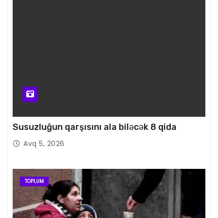
Susuzluğun qarşısını ala biləcək 8 qida
Avq 5, 2026
TOPLUM