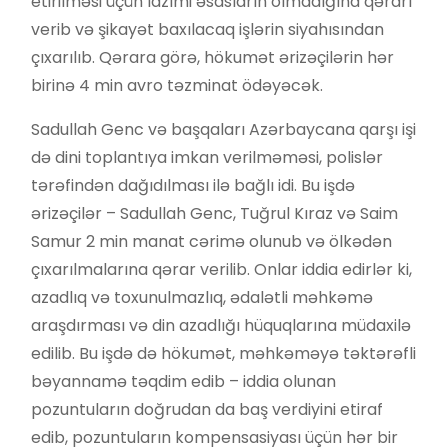
etirilməsi üçün lazımi əsasların olmadığına qərarı
verib və şikayət baxılacaq işlərin siyahısından
çıxarılıb. Qərara görə, hökumət ərizəçilərin hər
birinə 4 min avro təzminat ödəyəcək.
Sadullah Genc və başqaları Azərbaycana qarşı işi
də dini toplantıya imkan verilməməsi, polislər
tərəfindən dağıdılması ilə bağlı idi. Bu işdə
ərizəçilər – Sadullah Genc, Tuğrul Kıraz və Saim
Samur 2 min manat cərimə olunub və ölkədən
çıxarılmalarına qərar verilib. Onlar iddia edirlər ki,
azadlıq və toxunulmazlıq, ədalətli məhkəmə
araşdırması və din azadlığı hüquqlarına müdaxilə
edilib. Bu işdə də hökumət, məhkəməyə təktərəfli
bəyannamə təqdim edib – iddia olunan
pozuntuların doğrudan da baş verdiyini etiraf
edib, pozuntuların kompensasiyası üçün hər bir