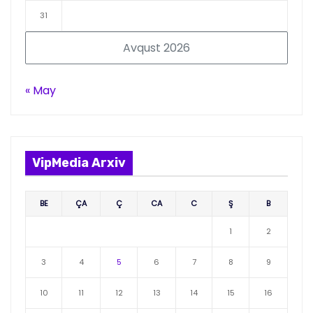
31
Avqust 2026
« May
VipMedia Arxiv
BE
ÇA
Ç
CA
C
Ş
B
1
2
3
4
5
6
7
8
9
10
11
12
13
14
15
16