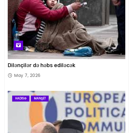
Dilənçilər də həbs ediləcək
May 7, 2026
HADISƏ
MANŞET