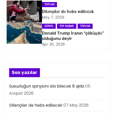
i
TOPLUM
Dilənçilər də həbs ediləcək
q
May 7, 2026
a
DÜNYA
TOP XƏBƏR
TOPLUM
Donald Trump İranın “çöküşdə”
s
olduğunu deyir
Apr 30, 2026
i
y
a
Son yazılar
s
Susuzluğun qarşısını ala biləcək 8 qida
05
ı
Avqust 2026
Dilənçilər də həbs ediləcək
07 May 2026