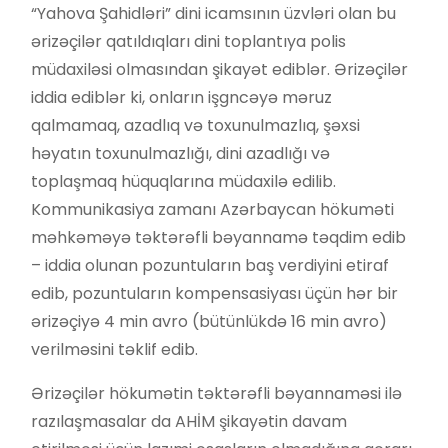
“Yahova Şahidləri” dini icamsının üzvləri olan bu
ərizəçilər qatıldıqları dini toplantıya polis
müdaxiləsi olmasından şikayət ediblər. Ərizəçilər
iddia ediblər ki, onların işgncəyə məruz
qalmamaq, azadlıq və toxunulmazlıq, şəxsi
həyatın toxunulmazlığı, dini azadlığı və
toplaşmaq hüquqlarına müdaxilə edilib.
Kommunikasiya zamanı Azərbaycan hökuməti
məhkəməyə təktərəfli bəyannamə təqdim edib
– iddia olunan pozuntuların baş verdiyini etiraf
edib, pozuntuların kompensasiyası üçün hər bir
ərizəçiyə 4 min avro (bütünlükdə 16 min avro)
verilməsini təklif edib.
Ərizəçilər hökumətin təktərəfli bəyannaməsi ilə
razılaşmasalar da AHİM şikayətin davam