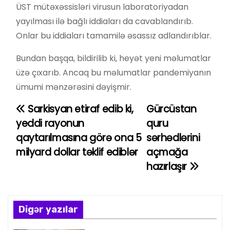
ÜST mütəxəssisləri virusun laboratoriyadan
yayılması ilə bağlı iddiaları da cavablandırıb.
Onlar bu iddiaları tamamilə əsassız adlandırıblar.
Bundan başqa, bildirilib ki, heyət yeni məlumatlar
üzə çıxarıb. Ancaq bu məlumatlar pandemiyanın
ümumi mənzərəsini dəyişmir.
Sarkisyan etiraf edib ki,
Gürcüstan
Y
yeddi rayonun
quru
a
qaytarılmasına görə ona 5
sərhədlərini
milyard dollar təklif ediblər
açmağa
z
hazırlaşır
ı
n
Digər yazılar
a