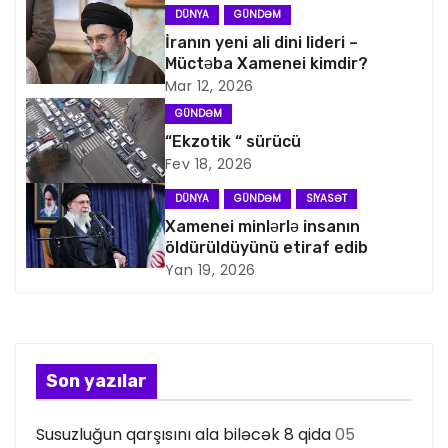
v
DÜNYA
GÜNDƏM
İranın yeni ali dini lideri –
i
Müctəba Xamenei kimdir?
Mar 12, 2026
q
GÜNDƏM
a
“Ekzotik “ sürücü
Fev 18, 2026
s
DÜNYA
GÜNDƏM
SIYASƏT
i
Xamenei minlərlə insanın
öldürüldüyünü etiraf edib
y
Yan 19, 2026
a
s
Son yazılar
ı
Susuzluğun qarşısını ala biləcək 8 qida
05