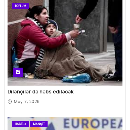
TOPLUM
Dilənçilər də həbs ediləcək
May 7, 2026
HADISƏ
MANŞET