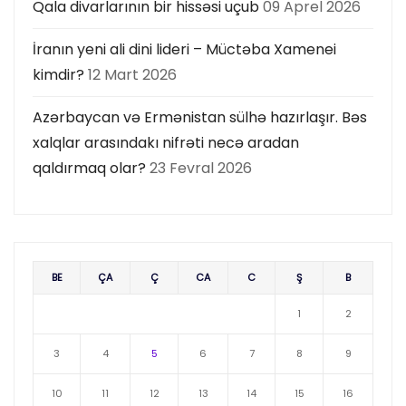
Qala divarlarının bir hissəsi uçub
09 Aprel 2026
İranın yeni ali dini lideri – Müctəba Xamenei
kimdir?
12 Mart 2026
Azərbaycan və Ermənistan sülhə hazırlaşır. Bəs
xalqlar arasındakı nifrəti necə aradan
qaldırmaq olar?
23 Fevral 2026
BE
ÇA
Ç
CA
C
Ş
B
1
2
3
4
5
6
7
8
9
10
11
12
13
14
15
16