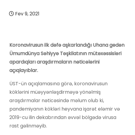
Fev 9, 2021
Koronavirusun ilk dəfə aşkarlandığı Uhana gedən
Ümumdünya Səhiyyə Təşkilatının mütəxəssisləri
apardıqları araşdırmaların nəticələrini
açıqlayıblar.
ÜST-ün açıqlamasına görə, koronavirusun
köklərini müəyyənləşdirməyə yönəlmiş
araşdırmalar nəticəsində məlum olub ki,
pandemiyanın kökləri heyvana işarət eləmir və
2019-cu ilin dekabrından əvvəl bölgədə virusa
rast gəlinməyib.