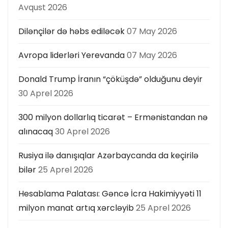
Avqust 2026
Dilənçilər də həbs ediləcək
07 May 2026
Avropa liderləri Yerevanda
07 May 2026
Donald Trump İranın “çöküşdə” olduğunu deyir
30 Aprel 2026
300 milyon dollarlıq ticarət – Ermənistandan nə
alınacaq
30 Aprel 2026
Rusiya ilə danışıqlar Azərbaycanda da keçirilə
bilər
25 Aprel 2026
Hesablama Palatası: Gəncə İcra Hakimiyyəti 11
milyon manat artıq xərcləyib
25 Aprel 2026