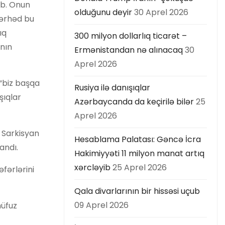
ib. Onun
olduğunu deyir
30 Aprel 2026
sərhəd bu
ıq
300 milyon dollarlıq ticarət –
nın
Ermənistandan nə alınacaq
30
Aprel 2026
 “biz başqa
Rusiya ilə danışıqlar
şıqlar
Azərbaycanda da keçirilə bilər
25
Aprel 2026
 Sarkisyan
Hesablama Palatası: Gəncə İcra
andı.
Hakimiyyəti 11 milyon manat artıq
xərcləyib
25 Aprel 2026
fərlərini
Qala divarlarının bir hissəsi uçub
09 Aprel 2026
nüfuz