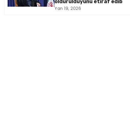
öldürüldüyünü etiraf edib
q
Yan 19, 2026
a
s
i
y
a
s
ı