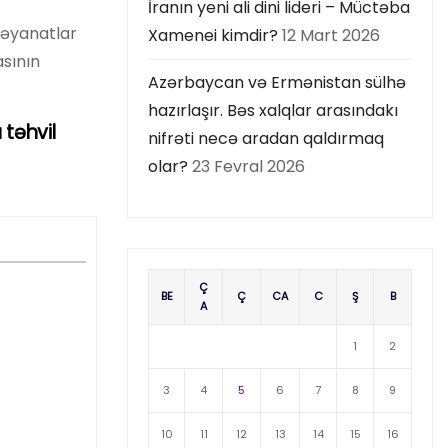
İranın yeni ali dini lideri – Müctəba
bəyanatlar
Xamenei kimdir?
12 Mart 2026
sının
Azərbaycan və Ermənistan sülhə
hazırlaşır. Bəs xalqlar arasındakı
 təhvil
nifrəti necə aradan qaldırmaq
olar?
23 Fevral 2026
Ç
BE
Ç
CA
C
Ş
B
A
1
2
3
4
5
6
7
8
9
10
11
12
13
14
15
16