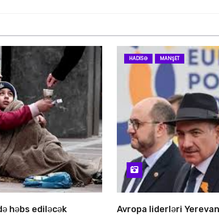
HADISƏ
MANŞET
 də həbs ediləcək
Avropa liderləri Yereva