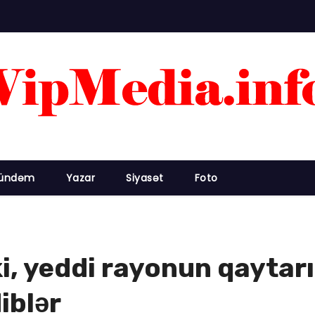
ündəm
Yazar
Siyasət
Foto
ki, yeddi rayonun qaytar
iblər