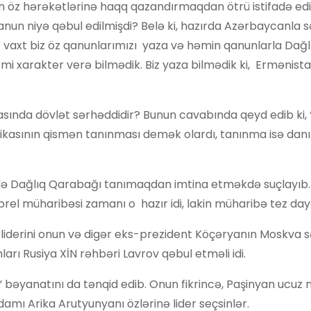
ən öz hərəkətlərinə haqq qazandırmaqdan ötrü istifadə ed
qanun niyə qəbul edilmişdi? Belə ki, hazırda Azərbaycanla 
O vaxt biz öz qanunlarımızı yaza və həmin qanunlarla Dağl
 xarakter verə bilmədik. Biz yaza bilmədik ki, Ermənista
asında dövlət sərhəddidir? Bunun cavabında qeyd edib ki,
ikasının qismən tanınması demək olardı, tanınma isə danı
ndə Dağlıq Qarabağı tanımaqdan imtina etməkdə suçlayıb.
prel müharibəsi zamanı o hazır idi, lakin müharibə tez day
liderini onun və digər eks-prezident Köçəryanın Moskva sə
arı Rusiya XİN rəhbəri Lavrov qəbul etməli idi.
bəyanatını da tənqid edib. Onun fikrincə, Paşinyan ucuz 
damı Arika Arutyunyanı özlərinə lider seçsinlər.