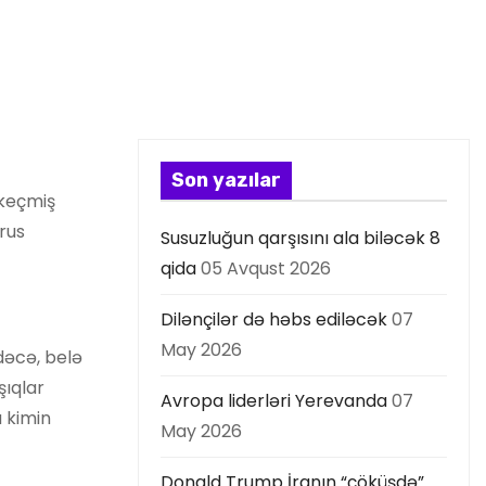
Son yazılar
 keçmiş
rus
Susuzluğun qarşısını ala biləcək 8
qida
05 Avqust 2026
Dilənçilər də həbs ediləcək
07
May 2026
adəcə, belə
şıqlar
Avropa liderləri Yerevanda
07
u kimin
May 2026
Donald Trump İranın “çöküşdə”