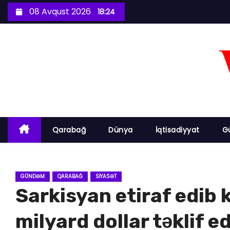
S
08 Avqust 2026
18:24
k
i
p
t
o
c
o
n
Qarabağ
Dünya
İqtisadiyyat
G
t
e
n
GÜNDƏM
QARABAĞ
SIYASƏT
t
Sarkisyan etiraf edib 
milyard dollar təklif ed