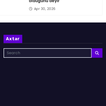
olduğunu deyir
Apr 30, 2026
Axtar