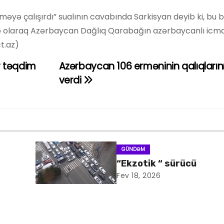
məyə çalışırdı” sualının cavabında Sarkisyan deyib ki, bu 
 olaraq Azərbaycan Dağlıq Qarabağın azərbaycanlı icma
t.az)
r təqdim
Azərbaycan 106 erməninin qalıqlarını
verdi
GÜNDƏM
“Ekzotik “ sürücü
Fev 18, 2026