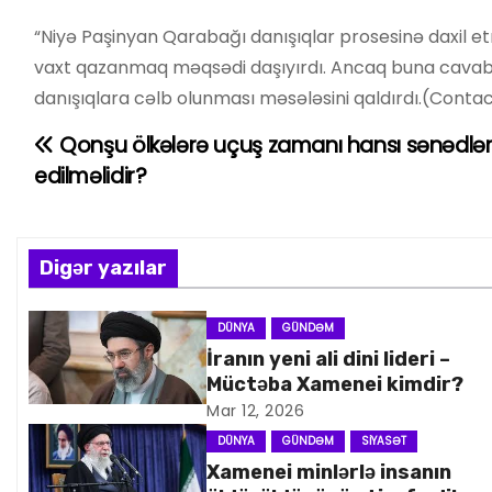
“Niyə Paşinyan Qarabağı danışıqlar prosesinə daxil et
vaxt qazanmaq məqsədi daşıyırdı. Ancaq buna cavab
danışıqlara cəlb olunması məsələsini qaldırdı.(Contac
Qonşu ölkələrə uçuş zamanı hansı sənədlə
Y
edilməlidir?
a
z
Digər yazılar
ı
n
DÜNYA
GÜNDƏM
İranın yeni ali dini lideri –
a
Müctəba Xamenei kimdir?
Mar 12, 2026
v
DÜNYA
GÜNDƏM
SIYASƏT
i
Xamenei minlərlə insanın