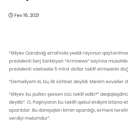
Fev 16, 2021
“Əliyev Qarabağ ətrafında yeddi rayonun qaytarılması
prezidenti Serj Sarkisyan “Armnews” saytına müsahi
prezidenti vasitəsilə 5 mlrd. dollar təklif etməsinin
“Deməliyəm ki, bu, ilk söhbət deyildi. Mənim əvvəllər 
“Əliyev bu pulları şəxsən özü təklif edib?” dəqiqləşdir
deyilib”. O, Paşinyanın bu təklifi qəbul etdiyini istisna
aparıblar. Bu danışıqları kimin apardığı, erməni tərəf
verdiyi məlumdur”.