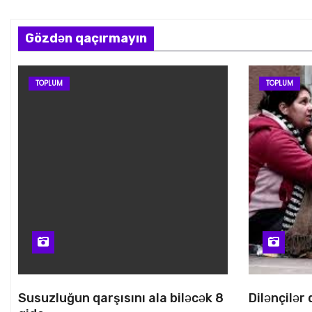
Gözdən qaçırmayın
TOPLUM
TOPLUM
Susuzluğun qarşısını ala biləcək 8
Dilənçilər