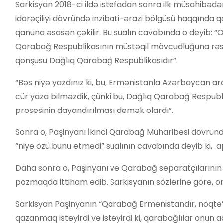
Sarkisyan 2018-ci ildə istefadan sonra ilk müsahibəd
idarəçiliyi dövründə inzibati-ərazi bölgüsü haqqında 
qanuna əsasən çəkilir. Bu sualın cavabında o deyib: “
Qarabağ Respublikasının müstəqil mövcudluğuna rəsmi
qonşusu Dağlıq Qarabağ Respublikasıdır”.
“Bəs niyə yazdınız ki, bu, Ermənistanla Azərbaycan ar
cür yaza bilməzdik, çünki bu, Dağlıq Qarabağ Respubl
prosesinin dayandırılması demək olardı”.
Sonra o, Paşinyanı İkinci Qarabağ Müharibəsi dövrü
“niyə özü bunu etmədi” sualının cavabında deyib ki, a
Daha sonra o, Paşinyanı və Qarabağ separatçılarının 
pozmaqda ittiham edib. Sarkisyanın sözlərinə görə, onl
Sarkisyan Paşinyanın “Qarabağ Ermənistandır, nöqtə” 
qazanmaq istəyirdi və istəyirdi ki, qarabağlılar onun a