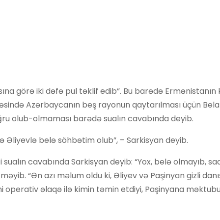
na görə iki dəfə pul təklif edib”. Bu barədə Ermənistanın
bəsində Azərbaycanın beş rayonun qaytarılması üçün Bela
 doğru olub-olmaması barədə sualın cavabında deyib.
də Əliyevlə belə söhbətim olub”, – Sarkisyan deyib.
ici sualın cavabında Sarkisyan deyib: “Yox, belə olmayıb, s
 etməyib. “Ən azı məlum oldu ki, Əliyev və Paşinyan gizli danı
ini operativ əlaqə ilə kimin təmin etdiyi, Paşinyana məktub