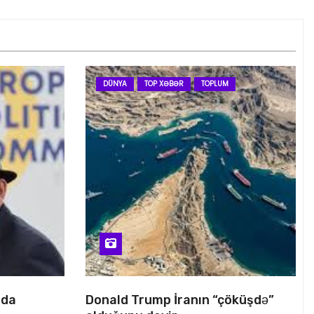
DÜNYA
TOP XƏBƏR
TOPLUM
nda
Donald Trump İranın “çöküşdə”