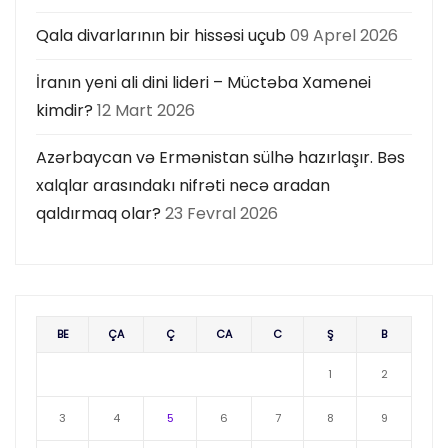
Qala divarlarının bir hissəsi uçub
09 Aprel 2026
İranın yeni ali dini lideri – Müctəba Xamenei
kimdir?
12 Mart 2026
Azərbaycan və Ermənistan sülhə hazırlaşır. Bəs
xalqlar arasındakı nifrəti necə aradan
qaldırmaq olar?
23 Fevral 2026
BE
ÇA
Ç
CA
C
Ş
B
1
2
3
4
5
6
7
8
9