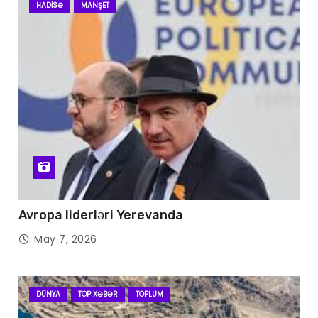
HADISƏ
MANŞET
Avropa liderləri Yerevanda
May 7, 2026
DÜNYA
TOP XƏBƏR
TOPLUM