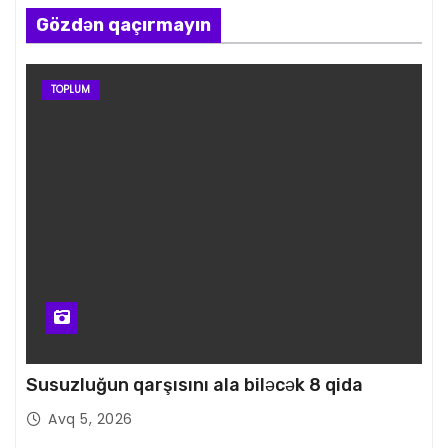
Gözdən qaçırmayın
TOPLUM
Susuzluğun qarşısını ala biləcək 8 qida
Avq 5, 2026