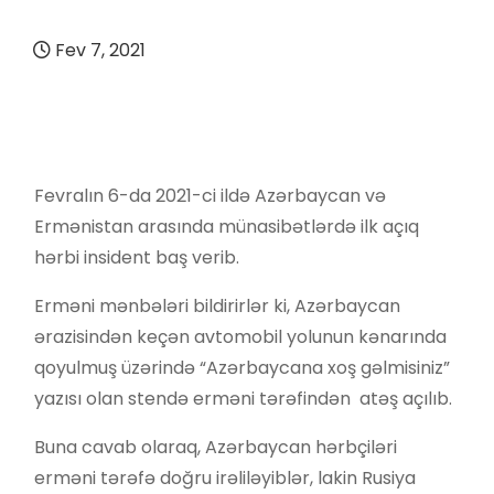
Fev 7, 2021
Fevralın 6-da 2021-ci ildə Azərbaycan və
Ermənistan arasında münasibətlərdə ilk açıq
hərbi insident baş verib.
Erməni mənbələri bildirirlər ki, Azərbaycan
ərazisindən keçən avtomobil yolunun kənarında
qoyulmuş üzərində “Azərbaycana xoş gəlmisiniz”
yazısı olan stendə erməni tərəfindən atəş açılıb.
Buna cavab olaraq, Azərbaycan hərbçiləri
erməni tərəfə doğru irəliləyiblər, lakin Rusiya