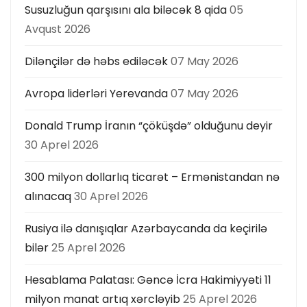
ı
Susuzluğun qarşısını ala biləcək 8 qida
05
Avqust 2026
Dilənçilər də həbs ediləcək
07 May 2026
Avropa liderləri Yerevanda
07 May 2026
Donald Trump İranın “çöküşdə” olduğunu deyir
30 Aprel 2026
300 milyon dollarlıq ticarət – Ermənistandan nə
alınacaq
30 Aprel 2026
Rusiya ilə danışıqlar Azərbaycanda da keçirilə
bilər
25 Aprel 2026
Hesablama Palatası: Gəncə İcra Hakimiyyəti 11
milyon manat artıq xərcləyib
25 Aprel 2026