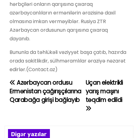
hərbçiləri onların qarşısına çıxaraq
azərbaycanlıların ermənilərin ərazisinə daxil
olmasına imkan verməyiblər. Rusiya ZTR
Azərbaycan ordusunun qarşısına çıxaraq
dayanıb.
Bununla da təhlükəli vəziyyət başa çatıb, hazırda
orada sakitlikdir, sülhməramlılar əraziyə nəzarət
edirlər.(Contact.az)
Azərbaycan ordusu
Uçan elektrikli
Y
Ermənistan çağırışçılarına
yarış maşını
a
Qarabağa girişi bağlayıb
təqdim edildi
z
ı
n
Digər yazılar