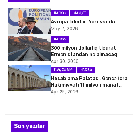
a
HADISƏ
MANŞET
v
Avropa liderləri Yerevanda
May 7, 2026
i
HADISƏ
q
300 milyon dollarlıq ticarət –
Ermənistandan nə alınacaq
a
Apr 30, 2026
FLAŞ XƏBƏR
HADISƏ
s
Hesablama Palatası: Gəncə İcra
Hakimiyyəti 11 milyon manat
i
artıq xərcləyib
Apr 25, 2026
y
a
s
Son yazılar