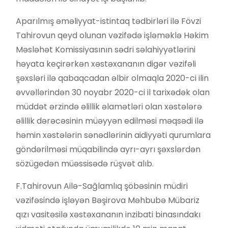
Aparılmış əməliyyat-istintaq tədbirləri ilə Fövzi
Tahirovun qeyd olunan vəzifədə işləməklə Həkim
Məsləhət Komissiyasının sədri səlahiyyətlərini
həyata keçirərkən xəstəxananın digər vəzifəli
şəxsləri ilə qabaqcadan əlbir olmaqla 2020-ci ilin
əvvəllərindən 30 noyabr 2020-ci il tarixədək olan
müddət ərzində əlillik əlamətləri olan xəstələrə
əlillik dərəcəsinin müəyyən edilməsi məqsədi ilə
həmin xəstələrin sənədlərinin aidiyyəti qurumlara
göndərilməsi müqabilində ayrı-ayrı şəxslərdən
sözügedən müəssisədə rüşvət alıb.
F.Tahirovun Ailə-Sağlamlıq şöbəsinin müdiri
vəzifəsində işləyən Bəşirova Məhbubə Mübariz
qızı vasitəsilə xəstəxananın inzibati binasındakı