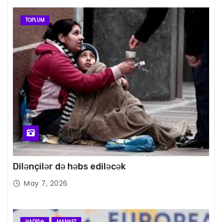
TOPLUM
Dilənçilər də həbs ediləcək
May 7, 2026
HADISƏ
MANŞET