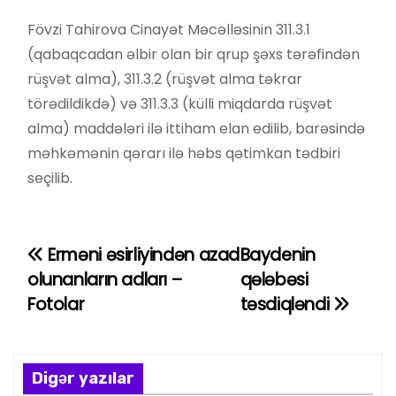
Fövzi Tahirova Cinayət Məcəlləsinin 311.3.1
(qabaqcadan əlbir olan bir qrup şəxs tərəfindən
rüşvət alma), 311.3.2 (rüşvət alma təkrar
törədildikdə) və 311.3.3 (külli miqdarda rüşvət
alma) maddələri ilə ittiham elan edilib, barəsində
məhkəmənin qərarı ilə həbs qətimkan tədbiri
seçilib.
Erməni əsirliyindən azad
Baydenin
Y
olunanların adları –
qələbəsi
a
Fotolar
təsdiqləndi
z
ı
Digər yazılar