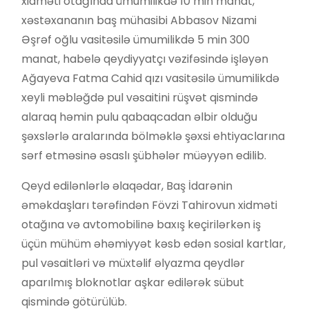
xidməti otağında ümumilikdə 10 min manat,
xəstəxananın baş mühasibi Abbasov Nizami
Əşrəf oğlu vasitəsilə ümumilikdə 5 min 300
manat, habelə qeydiyyatçı vəzifəsində işləyən
Ağayeva Fatma Cahid qızı vasitəsilə ümumilikdə
xeyli məbləğdə pul vəsaitini rüşvət qismində
alaraq həmin pulu qabaqcadan əlbir olduğu
şəxslərlə aralarında bölməklə şəxsi ehtiyaclarına
sərf etməsinə əsaslı şübhələr müəyyən edilib.
Qeyd edilənlərlə əlaqədar, Baş İdarənin
əməkdaşları tərəfindən Fövzi Tahirovun xidməti
otağına və avtomobilinə baxış keçirilərkən iş
üçün mühüm əhəmiyyət kəsb edən sosial kartlar,
pul vəsaitləri və müxtəlif əlyazma qeydlər
aparılmış bloknotlar aşkar edilərək sübut
qismində götürülüb.