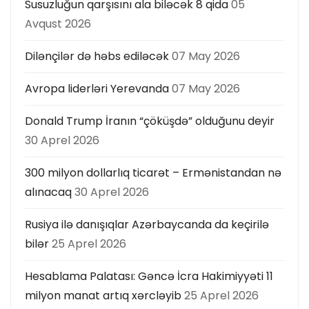
Susuzluğun qarşısını ala biləcək 8 qida
05
ı
Avqust 2026
Dilənçilər də həbs ediləcək
07 May 2026
Avropa liderləri Yerevanda
07 May 2026
Donald Trump İranın “çöküşdə” olduğunu deyir
30 Aprel 2026
300 milyon dollarlıq ticarət – Ermənistandan nə
alınacaq
30 Aprel 2026
Rusiya ilə danışıqlar Azərbaycanda da keçirilə
bilər
25 Aprel 2026
Hesablama Palatası: Gəncə İcra Hakimiyyəti 11
milyon manat artıq xərcləyib
25 Aprel 2026