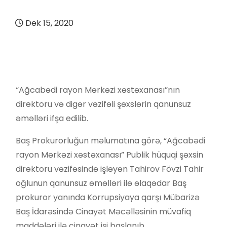
Dek 15, 2020
“Ağcabədi rayon Mərkəzi xəstəxanası”nın
direktoru və digər vəzifəli şəxslərin qanunsuz
əməlləri ifşa edilib.
Baş Prokurorluğun məlumatına görə, “Ağcabədi
rayon Mərkəzi xəstəxanası” Publik hüquqi şəxsin
direktoru vəzifəsində işləyən Tahirov Fövzi Tahir
oğlunun qanunsuz əməlləri ilə əlaqədar Baş
prokuror yanında Korrupsiyaya qarşı Mübarizə
Baş İdarəsində Cinayət Məcəlləsinin müvafiq
maddələri ilə cinayət işi başlanıb.