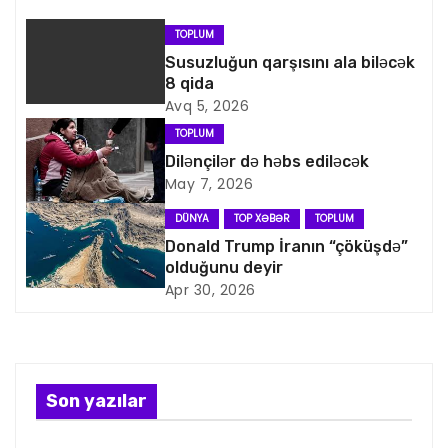
n
TOPLUM
a
Susuzluğun qarşısını ala biləcək
8 qida
v
Avq 5, 2026
i
TOPLUM
Dilənçilər də həbs ediləcək
q
May 7, 2026
a
DÜNYA
TOP XƏBƏR
TOPLUM
Donald Trump İranın “çöküşdə”
s
olduğunu deyir
Apr 30, 2026
i
y
a
Son yazılar
s