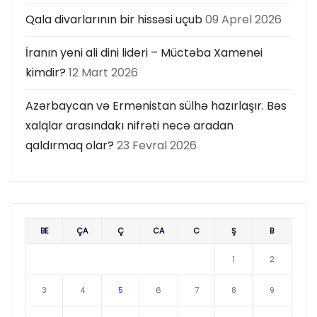
Qala divarlarının bir hissəsi uçub
09 Aprel 2026
İranın yeni ali dini lideri – Müctəba Xamenei
kimdir?
12 Mart 2026
Azərbaycan və Ermənistan sülhə hazırlaşır. Bəs
xalqlar arasındakı nifrəti necə aradan
qaldırmaq olar?
23 Fevral 2026
BE
ÇA
Ç
CA
C
Ş
B
1
2
3
4
5
6
7
8
9