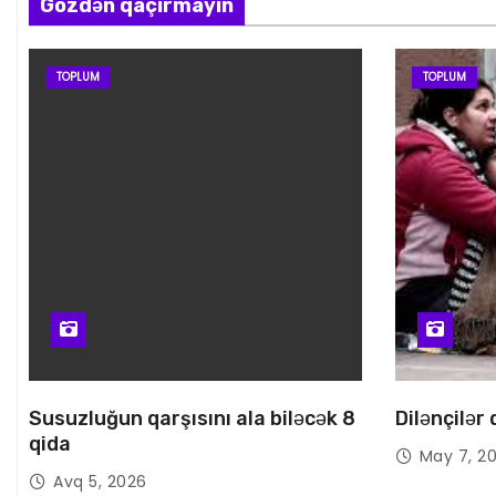
Gözdən qaçırmayın
TOPLUM
TOPLUM
Susuzluğun qarşısını ala biləcək 8
Dilənçilər
qida
May 7, 2
Avq 5, 2026