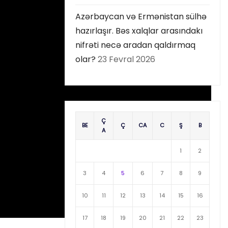
Azərbaycan və Ermənistan sülhə
hazırlaşır. Bəs xalqlar arasındakı
nifrəti necə aradan qaldırmaq
olar?
23 Fevral 2026
Ç
BE
Ç
CA
C
Ş
B
A
1
2
3
4
5
6
7
8
9
10
11
12
13
14
15
16
17
18
19
20
21
22
23