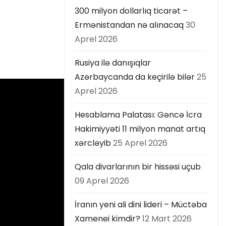
300 milyon dollarlıq ticarət –
Ermənistandan nə alınacaq
30
Aprel 2026
Rusiya ilə danışıqlar
Azərbaycanda da keçirilə bilər
25
Aprel 2026
Hesablama Palatası: Gəncə İcra
Hakimiyyəti 11 milyon manat artıq
xərcləyib
25 Aprel 2026
Qala divarlarının bir hissəsi uçub
09 Aprel 2026
İranın yeni ali dini lideri – Müctəba
Xamenei kimdir?
12 Mart 2026