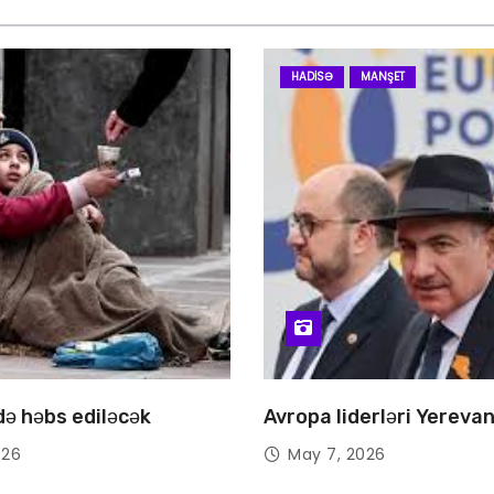
HADISƏ
MANŞET
 də həbs ediləcək
Avropa liderləri Yereva
026
May 7, 2026