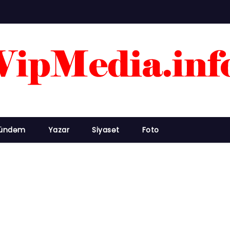
ündəm
Yazar
Siyasət
Foto