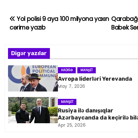
Yol polisi 9 aya 100 milyona yaxın
Qarabağd
Y
cərimə yazıb
Babək Səm
a
z
Digər yazılar
ı
n
HADISƏ
MANŞET
Avropa liderləri Yerevanda
a
May 7, 2026
v
MANŞET
i
Rusiya ilə danışıqlar
Azərbaycanda da keçirilə bil
q
Apr 25, 2026
a