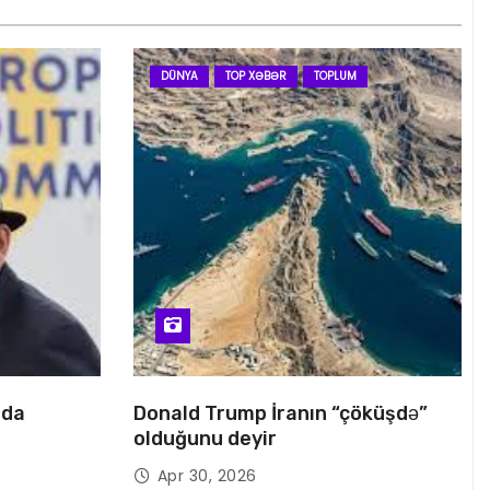
DÜNYA
TOP XƏBƏR
TOPLUM
nda
Donald Trump İranın “çöküşdə”
olduğunu deyir
Apr 30, 2026