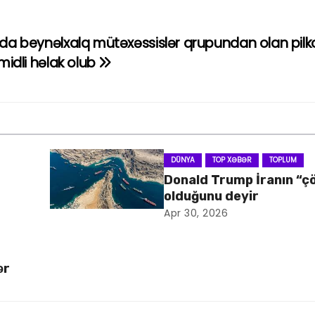
a beynəlxalq mütəxəssislər qrupundan olan pilk
idli həlak olub
DÜNYA
TOP XƏBƏR
TOPLUM
Donald Trump İranın “ç
olduğunu deyir
Apr 30, 2026
ər