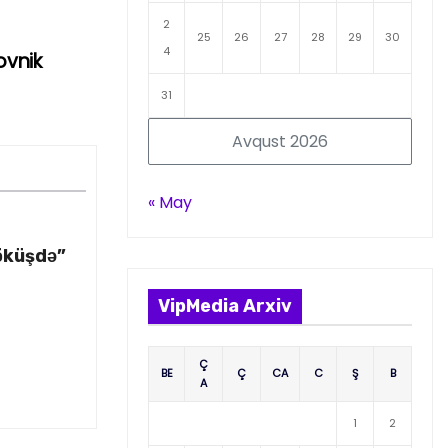
2
25
26
27
28
29
30
4
ovnik
31
Avqust 2026
« May
öküşdə”
VipMedia Arxiv
Ç
BE
Ç
CA
C
Ş
B
A
1
2