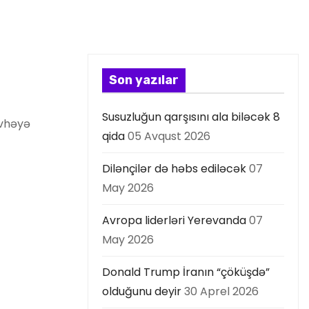
Son yazılar
Susuzluğun qarşısını ala biləcək 8
övhəyə
qida
05 Avqust 2026
Dilənçilər də həbs ediləcək
07
May 2026
Avropa liderləri Yerevanda
07
May 2026
Donald Trump İranın “çöküşdə”
olduğunu deyir
30 Aprel 2026