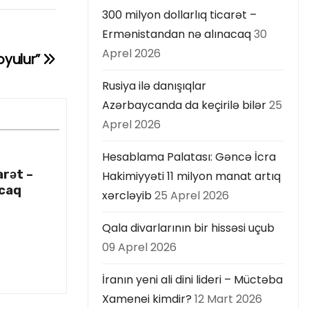
300 milyon dollarlıq ticarət –
Ermənistandan nə alınacaq
30
Aprel 2026
oyulur”
Rusiya ilə danışıqlar
Azərbaycanda da keçirilə bilər
25
Aprel 2026
Hesablama Palatası: Gəncə İcra
arət –
Hakimiyyəti 11 milyon manat artıq
acaq
xərcləyib
25 Aprel 2026
Qala divarlarının bir hissəsi uçub
09 Aprel 2026
İranın yeni ali dini lideri – Müctəba
Xamenei kimdir?
12 Mart 2026