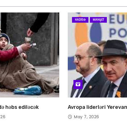
HADISƏ
MANŞET
 də həbs ediləcək
Avropa liderləri Yereva
026
May 7, 2026