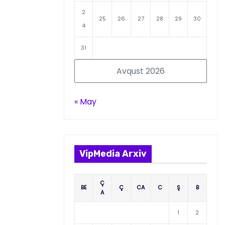
2
25
26
27
28
29
30
4
31
Avqust 2026
« May
VipMedia Arxiv
Ç
BE
Ç
CA
C
Ş
B
A
1
2