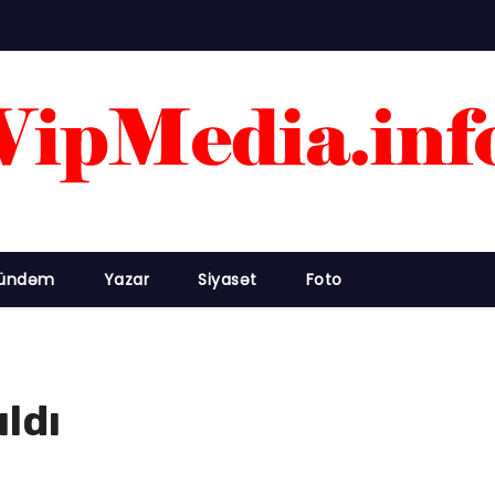
ündəm
Yazar
Siyasət
Foto
ldı