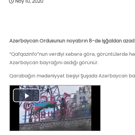
Noy 10, 2020
Azərbaycan Ordusunun noyabrın 8-də işğaldan azad et
“Qafqazinfo”nun verdiyi xəbərə görə, görüntülərdə hərb
Azərbaycan bayrağını asdığı görünür.
Qarabağın mədəniyyət beşiyi Şuşada Azərbaycan bay