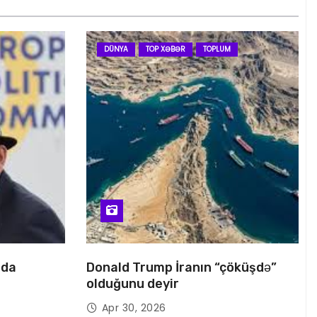
DÜNYA
TOP XƏBƏR
TOPLUM
nda
Donald Trump İranın “çöküşdə”
olduğunu deyir
Apr 30, 2026