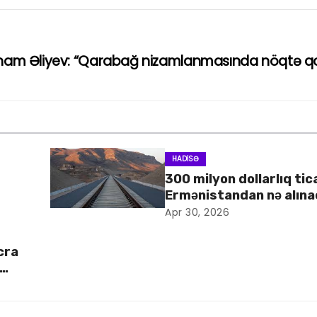
İlham Əliyev: “Qarabağ nizamlanmasında nöqtə q
HADISƏ
300 milyon dollarlıq tic
Ermənistandan nə alın
Apr 30, 2026
cra