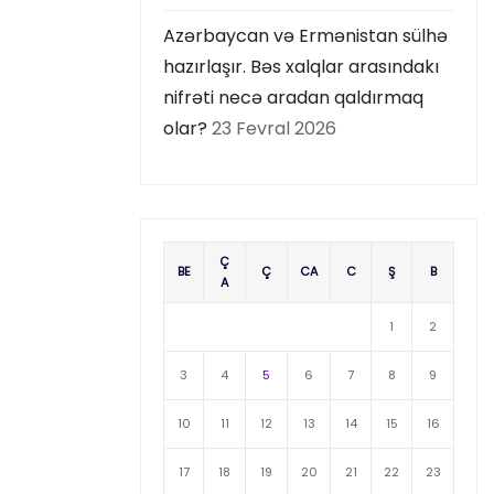
Azərbaycan və Ermənistan sülhə
hazırlaşır. Bəs xalqlar arasındakı
nifrəti necə aradan qaldırmaq
olar?
23 Fevral 2026
Ç
BE
Ç
CA
C
Ş
B
A
1
2
3
4
5
6
7
8
9
10
11
12
13
14
15
16
17
18
19
20
21
22
23