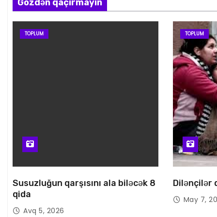
Gözdən qaçırmayın
TOPLUM
TOPLUM
Susuzluğun qarşısını ala biləcək 8
Dilənçilər
qida
May 7, 2
Avq 5, 2026