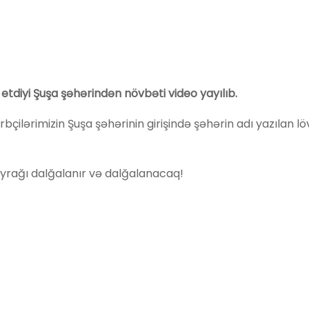
diyi Şuşa şəhərindən növbəti video yayılıb.
çilərimizin Şuşa şəhərinin girişində şəhərin adı yazılan l
rağı dalğalanır və dalğalanacaq!