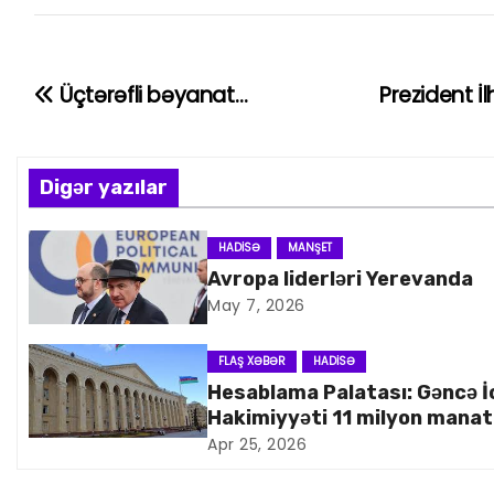
Üçtərəfli bəyanat…
Prezident 
Y
a
z
Digər yazılar
ı
HADISƏ
MANŞET
Avropa liderləri Yerevanda
n
May 7, 2026
a
FLAŞ XƏBƏR
HADISƏ
v
Hesablama Palatası: Gəncə İ
Hakimiyyəti 11 milyon manat
i
artıq xərcləyib
Apr 25, 2026
q