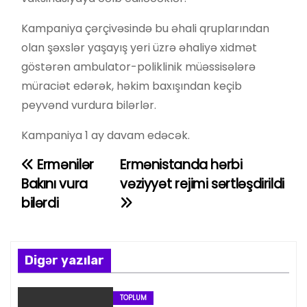
Kampaniya çərçivəsində bu əhali qruplarından
olan şəxslər yaşayış yeri üzrə əhaliyə xidmət
göstərən ambulator-poliklinik müəssisələrə
müraciət edərək, həkim baxışından keçib
peyvənd vurdura bilərlər.
Kampaniya 1 ay davam edəcək.
Ermənilər
Ermənistanda hərbi
Y
Bakını vura
vəziyyət rejimi sərtləşdirildi
a
bilərdi
z
ı
Digər yazılar
n
TOPLUM