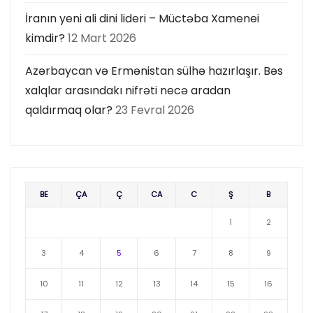
İranın yeni ali dini lideri – Müctəba Xamenei
kimdir?
12 Mart 2026
Azərbaycan və Ermənistan sülhə hazırlaşır. Bəs
xalqlar arasındakı nifrəti necə aradan
qaldırmaq olar?
23 Fevral 2026
BE
ÇA
Ç
CA
C
Ş
B
1
2
3
4
5
6
7
8
9
10
11
12
13
14
15
16