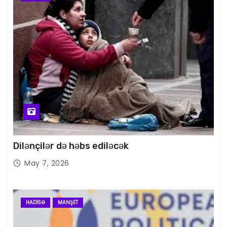
Dilənçilər də həbs ediləcək
May 7, 2026
HADISƏ
MANŞET