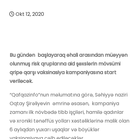
Okt 12, 2020
Bu gündən başlayaraq əhali arasından müəyyən
olunmuş risk qruplarına aid şəxslərin mövsümi
qripə qarşı vaksinasiya kampaniyasına start
veriləcək.
“Qafqazinfo”nun məlumatına görə, Səhiyyə naziri
Oqtay Şirəliyevin əmrinə əsasən, kampaniya
zamanı ilk növbədə tibb işçiləri, hamilə qadınlar
və xroniki tənəffüs yolları xəstəliklərinə malik olan
6 aylıqdan yuxarı uşaqlar və böyüklər
vaksinasiyaya cəlb ediləcəklər.