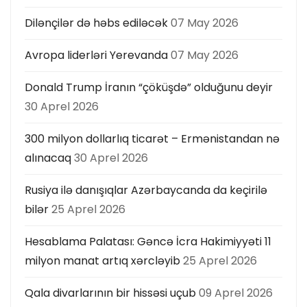
Dilənçilər də həbs ediləcək
07 May 2026
Avropa liderləri Yerevanda
07 May 2026
Donald Trump İranın “çöküşdə” olduğunu deyir
30 Aprel 2026
300 milyon dollarlıq ticarət – Ermənistandan nə
alınacaq
30 Aprel 2026
Rusiya ilə danışıqlar Azərbaycanda da keçirilə
bilər
25 Aprel 2026
Hesablama Palatası: Gəncə İcra Hakimiyyəti 11
milyon manat artıq xərcləyib
25 Aprel 2026
Qala divarlarının bir hissəsi uçub
09 Aprel 2026