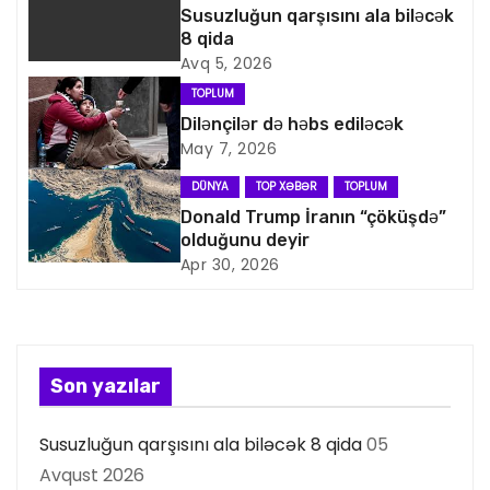
a
Susuzluğun qarşısını ala biləcək
8 qida
v
Avq 5, 2026
i
TOPLUM
Dilənçilər də həbs ediləcək
q
May 7, 2026
a
DÜNYA
TOP XƏBƏR
TOPLUM
Donald Trump İranın “çöküşdə”
s
olduğunu deyir
Apr 30, 2026
i
y
a
Son yazılar
s
Susuzluğun qarşısını ala biləcək 8 qida
05
ı
Avqust 2026