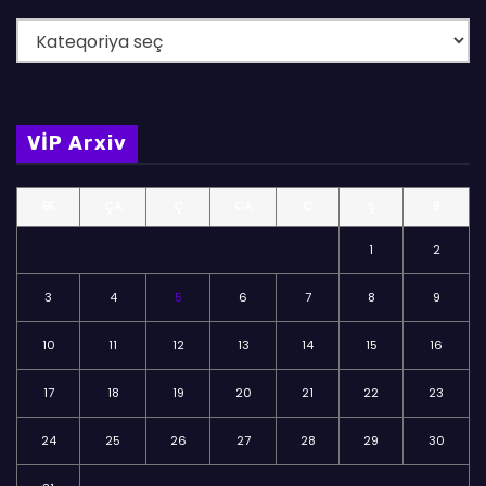
B
ö
l
m
VİP Arxiv
ə
l
BE
ÇA
Ç
CA
C
Ş
B
ə
r
1
2
3
4
5
6
7
8
9
10
11
12
13
14
15
16
17
18
19
20
21
22
23
24
25
26
27
28
29
30