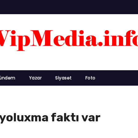
ündəm
Yazar
Siyasət
Foto
 yoluxma faktı var