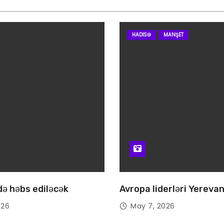
HADISƏ
MANŞET
 də həbs ediləcək
Avropa liderləri Yereva
026
May 7, 2026