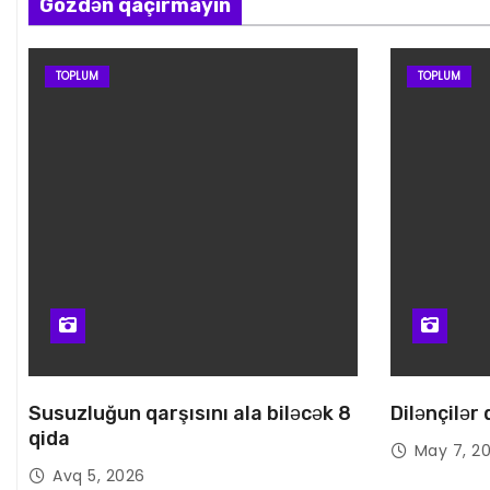
Gözdən qaçırmayın
TOPLUM
TOPLUM
Susuzluğun qarşısını ala biləcək 8
Dilənçilər
qida
May 7, 2
Avq 5, 2026