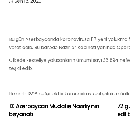
Sen 18, 2020
Bu gün Azərbaycanda koronavirusa 117 yeni yoluxma fak
vəfat edib. Bu barədə Nazirlər Kabineti yanında Opera
Ölkədə xəstəliyə yoluxanların ümumi sayı 38 894 nəfər
təşkil edib.
Hazırda 1898 nəfər aktiv koronavirus xəstəsinin müali
Azərbaycan Müdafiə Nazirliyinin
72 g
Y
bəyanatı
edili
a