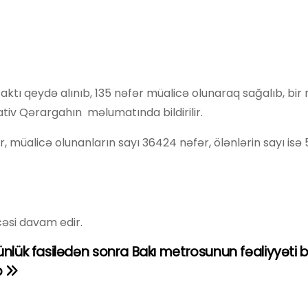
tı qeydə alınıb, 135 nəfər müalicə olunaraq sağalıb, bir 
tiv Qərargahın məlumatında bildirilir.
, müalicə olunanların sayı 36424 nəfər, ölənlərin sayı isə
cəsi davam edir.
ünlük fasilədən sonra Bakı metrosunun fəaliyyəti 
b