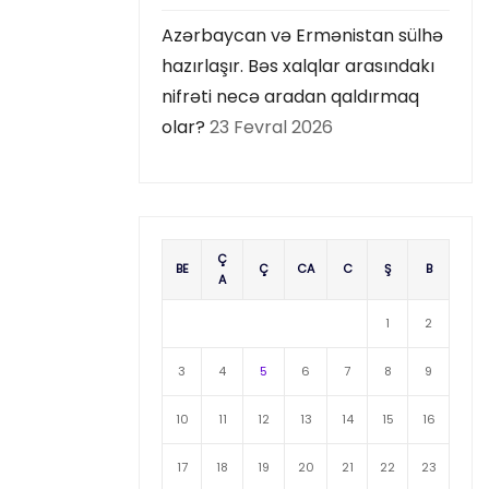
Azərbaycan və Ermənistan sülhə
hazırlaşır. Bəs xalqlar arasındakı
nifrəti necə aradan qaldırmaq
olar?
23 Fevral 2026
Ç
BE
Ç
CA
C
Ş
B
A
1
2
3
4
5
6
7
8
9
10
11
12
13
14
15
16
17
18
19
20
21
22
23