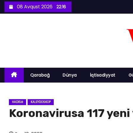
S
08 Avqust 2026
22:16
k
i
p
t
o
c
o
n
Qarabağ
Dünya
İqtisadiyyat
G
t
e
n
HADISƏ
KALEYDOSKOP
t
Koronavirusa 117 yeni