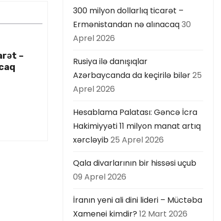
300 milyon dollarlıq ticarət –
Ermənistandan nə alınacaq
30
Aprel 2026
arət –
Rusiya ilə danışıqlar
acaq
Azərbaycanda da keçirilə bilər
25
Aprel 2026
Hesablama Palatası: Gəncə İcra
Hakimiyyəti 11 milyon manat artıq
xərcləyib
25 Aprel 2026
Qala divarlarının bir hissəsi uçub
09 Aprel 2026
İranın yeni ali dini lideri – Müctəba
Xamenei kimdir?
12 Mart 2026