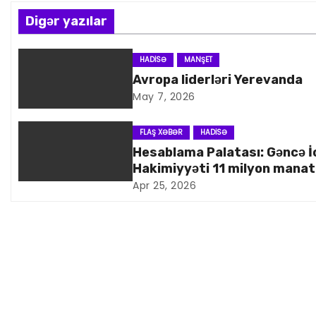
z
Digər yazılar
ı
n
HADISƏ
MANŞET
Avropa liderləri Yerevanda
a
May 7, 2026
v
FLAŞ XƏBƏR
HADISƏ
i
Hesablama Palatası: Gəncə İ
Hakimiyyəti 11 milyon manat
q
artıq xərcləyib
Apr 25, 2026
a
s
i
y