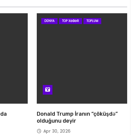
DÜNYA
TOP XƏBƏR
TOPLUM
nda
Donald Trump İranın “çöküşdə”
olduğunu deyir
Apr 30, 2026