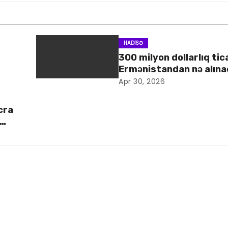
HADISƏ
300 milyon dollarlıq tic
Ermənistandan nə alın
Apr 30, 2026
cra