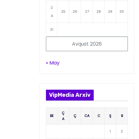
2
25
26
27
28
29
30
4
31
Avqust 2026
« May
VipMedia Arxiv
Ç
BE
Ç
CA
C
Ş
B
A
1
2