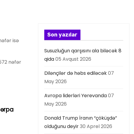
Son yazılar
nəfər isə
Susuzluğun qarşısını ala biləcək 8
qida
05 Avqust 2026
 572 nəfər
Dilənçilər də həbs ediləcək
07
May 2026
Avropa liderləri Yerevanda
07
May 2026
bərpa
Donald Trump İranın “çöküşdə”
olduğunu deyir
30 Aprel 2026