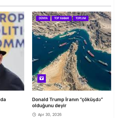
DÜNYA
TOP XƏBƏR
TOPLUM
nda
Donald Trump İranın “çöküşdə”
olduğunu deyir
Apr 30, 2026