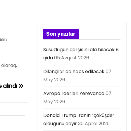
Son yazılar
lib.
Susuzluğun qarşısını ala biləcək 8
qida
05 Avqust 2026
 olaraq,
Dilənçilər də həbs ediləcək
07
May 2026
 alındı
Avropa liderləri Yerevanda
07
May 2026
Donald Trump İranın “çöküşdə”
olduğunu deyir
30 Aprel 2026