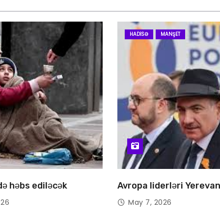
HADISƏ
MANŞET
 də həbs ediləcək
Avropa liderləri Yereva
026
May 7, 2026