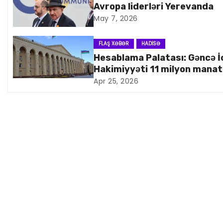
Avropa liderləri Yerevanda
n
May 7, 2026
a
FLAŞ XƏBƏR
HADISƏ
v
Hesablama Palatası: Gəncə İ
Hakimiyyəti 11 milyon manat
i
artıq xərcləyib
Apr 25, 2026
q
a
s
i
y
a
s