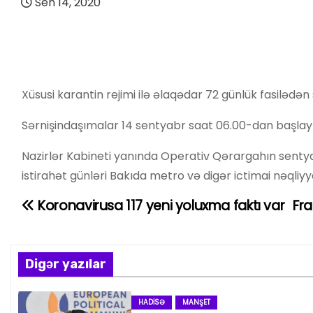
Sen 14, 2020
Xüsusi karantin rejimi ilə əlaqədar 72 günlük fasilədən
Sərnişindaşımalar 14 sentyabr saat 06.00-dan başlay
Nazirlər Kabineti yanında Operativ Qərargahın sentya
istirahət günləri Bakıda metro və digər ictimai nəqliy
Koronavirusa 117 yeni yoluxma faktı var
Fr
Y
a
z
Digər yazılar
ı
HADISƏ
MANŞET