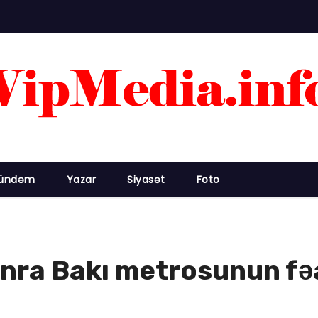
ündəm
Yazar
Siyasət
Foto
nra Bakı metrosunun fəa