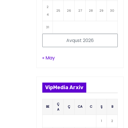
2
25
26
27
28
29
30
4
31
Avqust 2026
« May
VipMedia Arxiv
Ç
BE
Ç
CA
C
Ş
B
A
1
2