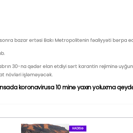
 sonra bazar ertəsi Bakı Metropolitenin fəaliyyəti bərpa edi
ıb.
brın 30-na qədər elan etdiyi sərt karantin rejiminə uyğun
yat növləri işləməyəcək.
ansada koronavirusa 10 minə yaxın yoluxma qeydə
HADISƏ