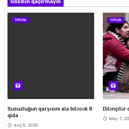
Gözdən qaçırmayın
TOPLUM
TOPLUM
Susuzluğun qarşısını ala biləcək 8
Dilənçilər
qida
May 7, 2
Avq 5, 2026