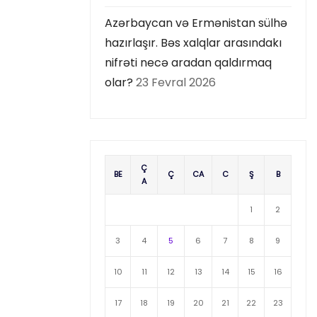
Azərbaycan və Ermənistan sülhə
hazırlaşır. Bəs xalqlar arasındakı
nifrəti necə aradan qaldırmaq
olar?
23 Fevral 2026
Ç
BE
Ç
CA
C
Ş
B
A
1
2
3
4
5
6
7
8
9
10
11
12
13
14
15
16
17
18
19
20
21
22
23