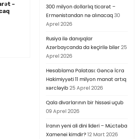
arət –
300 milyon dollarlıq ticarət –
acaq
Ermənistandan nə alınacaq
30
Aprel 2026
Rusiya ilə danışıqlar
Azərbaycanda da keçirilə bilər
25
Aprel 2026
Hesablama Palatası: Gəncə İcra
Hakimiyyəti 11 milyon manat artıq
xərcləyib
25 Aprel 2026
Qala divarlarının bir hissəsi uçub
09 Aprel 2026
İranın yeni ali dini lideri – Müctəba
Xamenei kimdir?
12 Mart 2026