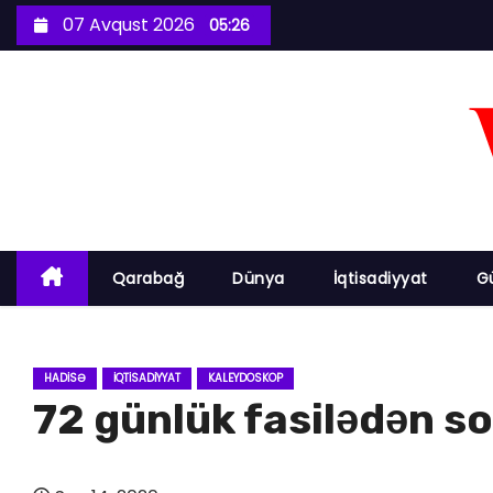
S
07 Avqust 2026
05:26
k
i
p
t
o
c
o
n
Qarabağ
Dünya
İqtisadiyyat
G
t
e
n
HADISƏ
İQTISADIYYAT
KALEYDOSKOP
t
72 günlük fasilədən so