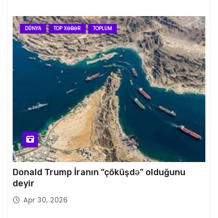
DÜNYA
TOP XƏBƏR
TOPLUM
Donald Trump İranın “çöküşdə” olduğunu
deyir
Apr 30, 2026