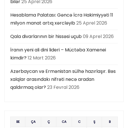
bilər
25 Aprel 2026
Hesablama Palatası: Gəncə İcra Hakimiyyəti 11
milyon manat artıq xərcləyib
25 Aprel 2026
Qala divarlarının bir hissəsi uçub
09 Aprel 2026
İranın yeni ali dini lideri – Müctəba Xamenei
kimdir?
12 Mart 2026
Azərbaycan və Ermənistan sülhə hazırlaşır. Bəs
xalqlar arasındakı nifrəti necə aradan
qaldırmaq olar?
23 Fevral 2026
BE
ÇA
Ç
CA
C
Ş
B