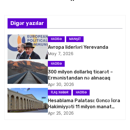
z
ı
n
Digər yazılar
a
HADISƏ
MANŞET
v
Avropa liderləri Yerevanda
May 7, 2026
i
HADISƏ
q
300 milyon dollarlıq ticarət –
Ermənistandan nə alınacaq
a
Apr 30, 2026
FLAŞ XƏBƏR
HADISƏ
s
Hesablama Palatası: Gəncə İcra
Hakimiyyəti 11 milyon manat
i
artıq xərcləyib
Apr 25, 2026
y