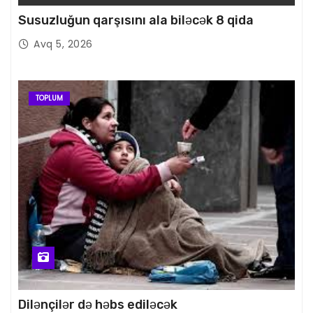
Susuzluğun qarşısını ala biləcək 8 qida
Avq 5, 2026
TOPLUM
Dilənçilər də həbs ediləcək