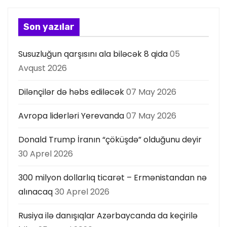
a
s
Son yazılar
ı
Susuzluğun qarşısını ala biləcək 8 qida
05
Avqust 2026
Dilənçilər də həbs ediləcək
07 May 2026
Avropa liderləri Yerevanda
07 May 2026
Donald Trump İranın “çöküşdə” olduğunu deyir
30 Aprel 2026
300 milyon dollarlıq ticarət – Ermənistandan nə
alınacaq
30 Aprel 2026
Rusiya ilə danışıqlar Azərbaycanda da keçirilə