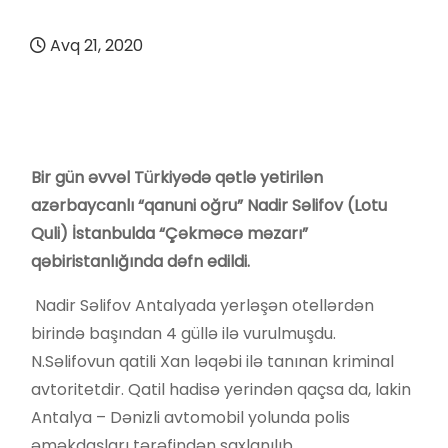
Avq 21, 2020
Bir gün əvvəl Türkiyədə qətlə yetirilən
azərbaycanlı “qanuni oğru” Nadir Səlifov (Lotu
Quli) İstanbulda “Çəkməcə məzarı”
qəbiristanlığında dəfn edildi.
Nadir Səlifov Antalyada yerləşən otellərdən
birində başından 4 güllə ilə vurulmuşdu.
N.Səlifovun qatili Xan ləqəbi ilə tanınan kriminal
avtoritetdir. Qatil hadisə yerindən qaçsa da, lakin
Antalya – Dənizli avtomobil yolunda polis
əməkdaşları tərəfindən saxlanılıb.