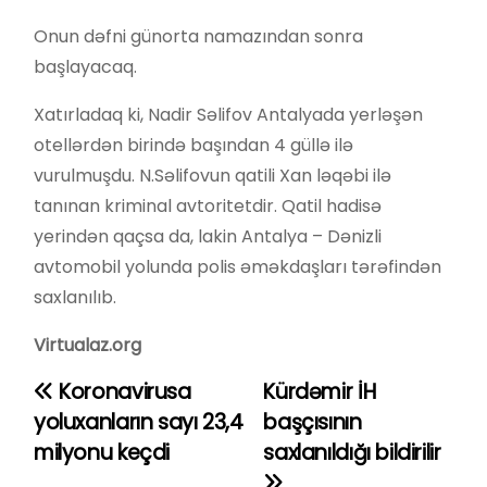
Onun dəfni günorta namazından sonra
başlayacaq.
Xatırladaq ki, Nadir Səlifov Antalyada yerləşən
otellərdən birində başından 4 güllə ilə
vurulmuşdu. N.Səlifovun qatili Xan ləqəbi ilə
tanınan kriminal avtoritetdir. Qatil hadisə
yerindən qaçsa da, lakin Antalya – Dənizli
avtomobil yolunda polis əməkdaşları tərəfindən
saxlanılıb.
Virtualaz.org
Koronavirusa
Kürdəmir İH
Y
yoluxanların sayı 23,4
başçısının
a
milyonu keçdi
saxlanıldığı bildirilir