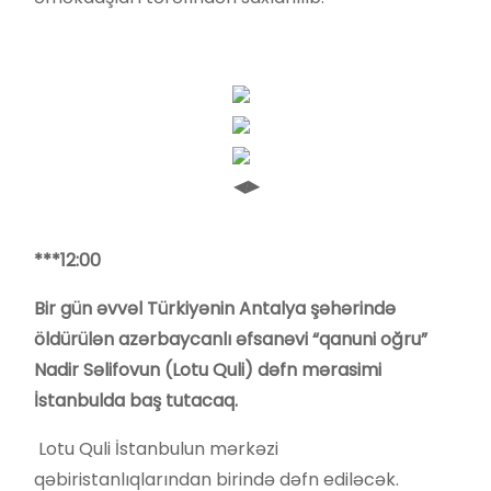
◀
▶
***12:00
Bir gün əvvəl Türkiyənin Antalya şəhərində
öldürülən azərbaycanlı əfsanəvi “qanuni oğru”
Nadir Səlifovun (Lotu Quli) dəfn mərasimi
İstanbulda baş tutacaq.
Lotu Quli İstanbulun mərkəzi
qəbiristanlıqlarından birində dəfn ediləcək.