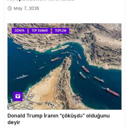
May 7, 2026
DÜNYA
TOP XƏBƏR
TOPLUM
Donald Trump İranın “çöküşdə” olduğunu
deyir