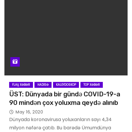
FLAŞ XƏBƏR
HADISƏ
KALEYDOSKOP
TOP XƏBƏR
ÜST: Dünyada bir gündə COVID-19-a
90 mindən çox yoluxma qeydə alınıb
May 16, 2020
Dünyada koronavirusa yoluxanların sayı 4,34
milyon nəfərə çatıb. Bu barədə Ümumdünya