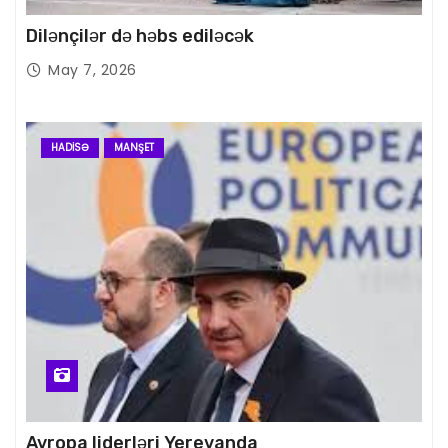
Dilənçilər də həbs ediləcək
May 7, 2026
HADISƏ
MANŞET
Avropa liderləri Yerevanda