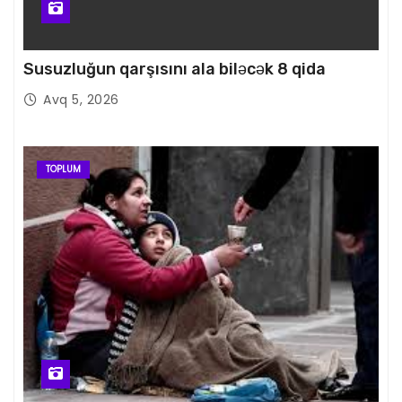
Susuzluğun qarşısını ala biləcək 8 qida
Avq 5, 2026
TOPLUM