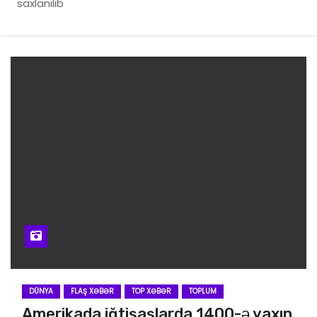
saxlanılıb
DÜNYA
FLAŞ XƏBƏR
TOP XƏBƏR
TOPLUM
Amerikada iğtişaşlarda 1400-ə yaxın