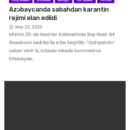
FLAŞ XƏBƏR
GÜNDƏM
MANŞET
TOP XƏBƏR
TOPLUM
Azəbaycanda sabahdan karantin
rejimi elan edildi
Mar 23, 2020
Martın 23-də Nazirlər Kabinetində Baş Nazir Əli
Əsədovun sədrliyi ilə iclas keçirilib. “Qafqazinfo”
xəbər verir ki, iclasda ölkədə koronavirus
infeksiyası…