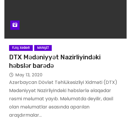
FLAŞ XƏBƏR
MANŞET
DTX Mədəniyyət Nazirliyindəki
həbslər barədə
May 13, 2020
Azərbaycan Dövlət Təhlükəsizliyi Xidməti (DTX)
Mədəniyyət Nazirliyindəki həbslərlə əlaqədar
rəsmi məlumat yayıb. Məlumatda deyilir, daxil
olan məlumatlar əsasında aparılan
araşdırmalar…