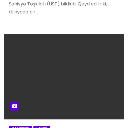
Səhiyyə Təşkilatı (ÜST) bildirib. Qeyd edilir ki,
dünyada bir…