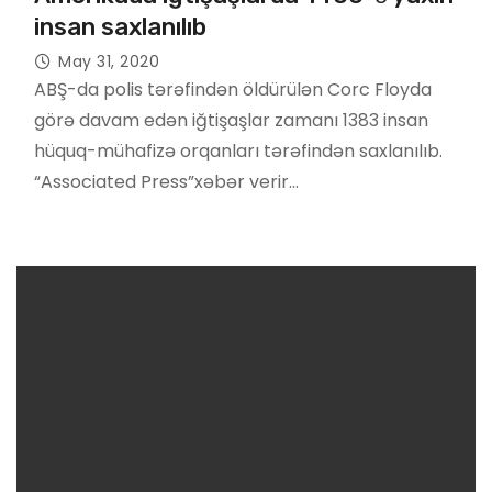
insan saxlanılıb
May 31, 2020
ABŞ-da polis tərəfindən öldürülən Corc Floyda
görə davam edən iğtişaşlar zamanı 1383 insan
hüquq-mühafizə orqanları tərəfindən saxlanılıb.
“Associated Press”xəbər verir…