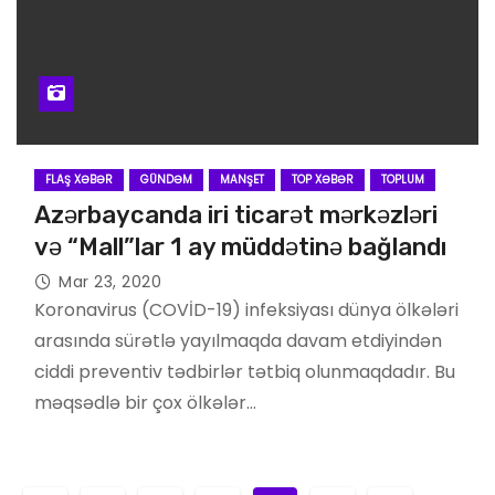
FLAŞ XƏBƏR
GÜNDƏM
MANŞET
TOP XƏBƏR
TOPLUM
Azərbaycanda iri ticarət mərkəzləri
və “Mall”lar 1 ay müddətinə bağlandı
Mar 23, 2020
Koronavirus (COVİD-19) infeksiyası dünya ölkələri
arasında sürətlə yayılmaqda davam etdiyindən
ciddi preventiv tədbirlər tətbiq olunmaqdadır. Bu
məqsədlə bir çox ölkələr…