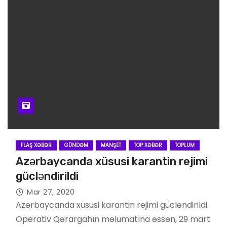
FLAŞ XƏBƏR
GÜNDƏM
MANŞET
TOP XƏBƏR
TOPLUM
Azərbaycanda xüsusi karantin rejimi
gücləndirildi
Mar 27, 2020
Azərbaycanda xüsusi karantin rejimi gücləndirildi.
Operativ Qərargahın məlumatına əssən, 29 mart