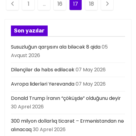
P
1
…
16
17
18
o
s
Son yazılar
t
Susuzluğun qarşısını ala biləcək 8 qida
05
s
Avqust 2026
p
Dilənçilər də həbs ediləcək
07 May 2026
a
Avropa liderləri Yerevanda
07 May 2026
g
Donald Trump İranın “çöküşdə” olduğunu deyir
i
30 Aprel 2026
n
300 milyon dollarlıq ticarət – Ermənistandan nə
a
alınacaq
30 Aprel 2026