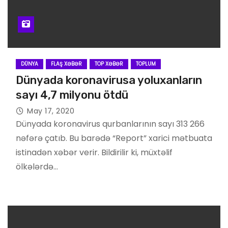
DÜNYA
FLAŞ XƏBƏR
TOP XƏBƏR
TOPLUM
Dünyada koronavirusa yoluxanların
sayı 4,7 milyonu ötdü
May 17, 2020
Dünyada koronavirus qurbanlarının sayı 313 266
nəfərə çatıb. Bu barədə “Report” xarici mətbuata
istinadən xəbər verir. Bildirilir ki, müxtəlif
ölkələrdə…