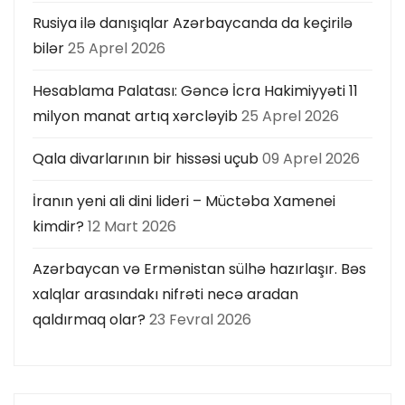
t
Rusiya ilə danışıqlar Azərbaycanda da keçirilə
bilər
25 Aprel 2026
i
Hesablama Palatası: Gəncə İcra Hakimiyyəti 11
o
milyon manat artıq xərcləyib
25 Aprel 2026
n
Qala divarlarının bir hissəsi uçub
09 Aprel 2026
İranın yeni ali dini lideri – Müctəba Xamenei
kimdir?
12 Mart 2026
Azərbaycan və Ermənistan sülhə hazırlaşır. Bəs
xalqlar arasındakı nifrəti necə aradan
qaldırmaq olar?
23 Fevral 2026