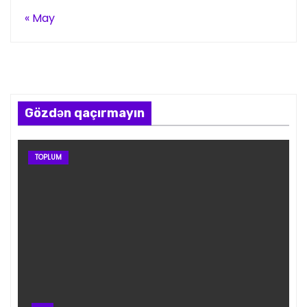
« May
Gözdən qaçırmayın
TOPLUM