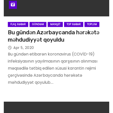
FLAŞ XƏBƏR
GÜNDƏM
MANŞET
TOP XƏBƏR
TOPLUM
Bu gündən Azərbaycanda hərəkətə
məhdudiyyət qoyuldu
Apr 5, 2020
Bu gündən etibarən koronavirus (COVİD-19)
infeksiyasının yayılmasının qarşısının alınması
məqsədilə tətbiq edilən xüsusi karantin rejimi
çərçivəsində Azərbaycanda hərəkətə
məhdudiyyət qoyulub.…