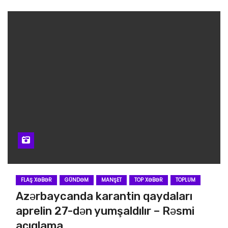
FLAŞ XƏBƏR
GÜNDƏM
MANŞET
TOP XƏBƏR
TOPLUM
Azərbaycanda karantin qaydaları
aprelin 27-dən yumşaldılır – Rəsmi
açıqlama