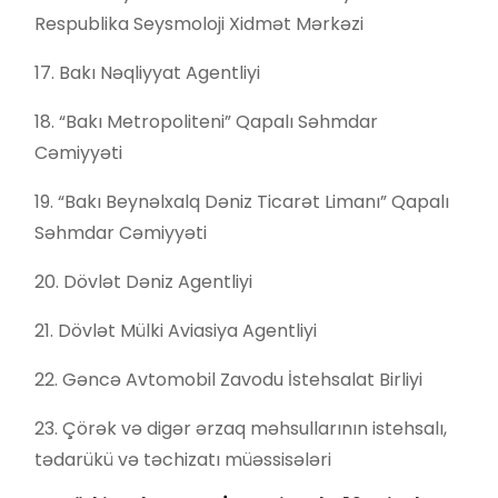
Respublika Seysmoloji Xidmət Mərkəzi
17. Bakı Nəqliyyat Agentliyi
18. “Bakı Metropoliteni” Qapalı Səhmdar
Cəmiyyəti
19. “Bakı Beynəlxalq Dəniz Ticarət Limanı” Qapalı
Səhmdar Cəmiyyəti
20. Dövlət Dəniz Agentliyi
21. Dövlət Mülki Aviasiya Agentliyi
22. Gəncə Avtomobil Zavodu İstehsalat Birliyi
23. Çörək və digər ərzaq məhsullarının istehsalı,
tədarükü və təchizatı müəssisələri