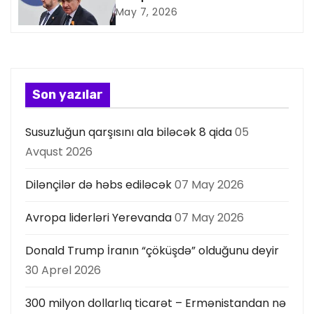
May 7, 2026
i
y
a
Son yazılar
s
Susuzluğun qarşısını ala biləcək 8 qida
05
ı
Avqust 2026
Dilənçilər də həbs ediləcək
07 May 2026
Avropa liderləri Yerevanda
07 May 2026
Donald Trump İranın “çöküşdə” olduğunu deyir
30 Aprel 2026
300 milyon dollarlıq ticarət – Ermənistandan nə