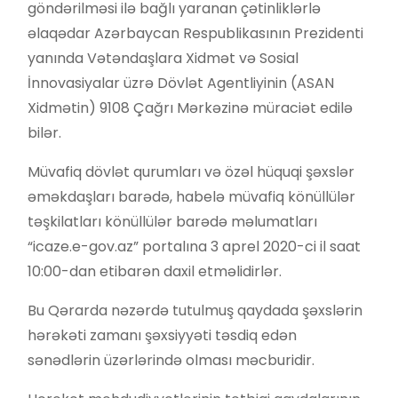
göndərilməsi ilə bağlı yaranan çətinliklərlə
əlaqədar Azərbaycan Respublikasının Prezidenti
yanında Vətəndaşlara Xidmət və Sosial
İnnovasiyalar üzrə Dövlət Agentliyinin (ASAN
Xidmətin) 9108 Çağrı Mərkəzinə müraciət edilə
bilər.
Müvafiq dövlət qurumları və özəl hüquqi şəxslər
əməkdaşları barədə, habelə müvafiq könüllülər
təşkilatları könüllülər barədə məlumatları
“icaze.e-gov.az” portalına 3 aprel 2020-ci il saat
10:00-dan etibarən daxil etməlidirlər.
Bu Qərarda nəzərdə tutulmuş qaydada şəxslərin
hərəkəti zamanı şəxsiyyəti təsdiq edən
sənədlərin üzərlərində olması məcburidir.