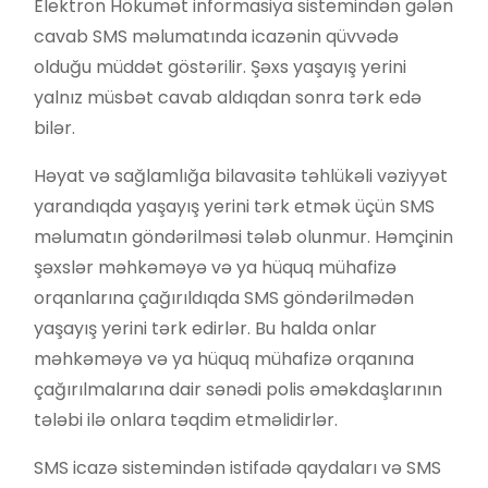
Elektron Hökumət informasiya sistemindən gələn
cavab SMS məlumatında icazənin qüvvədə
olduğu müddət göstərilir. Şəxs yaşayış yerini
yalnız müsbət cavab aldıqdan sonra tərk edə
bilər.
Həyat və sağlamlığa bilavasitə təhlükəli vəziyyət
yarandıqda yaşayış yerini tərk etmək üçün SMS
məlumatın göndərilməsi tələb olunmur. Həmçinin
şəxslər məhkəməyə və ya hüquq mühafizə
orqanlarına çağırıldıqda SMS göndərilmədən
yaşayış yerini tərk edirlər. Bu halda onlar
məhkəməyə və ya hüquq mühafizə orqanına
çağırılmalarına dair sənədi polis əməkdaşlarının
tələbi ilə onlara təqdim etməlidirlər.
SMS icazə sistemindən istifadə qaydaları və SMS