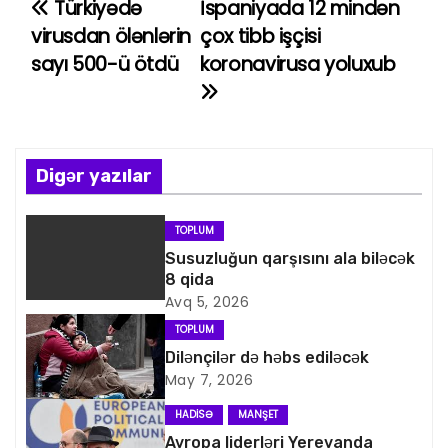
Türkiyədə
İspaniyada 12 mindən
Y
virusdan ölənlərin
çox tibb işçisi
a
sayı 500-ü ötdü
koronavirusa yoluxub
z
ı
n
Digər yazılar
a
TOPLUM
v
Susuzluğun qarşısını ala biləcək
8 qida
i
Avq 5, 2026
TOPLUM
q
Dilənçilər də həbs ediləcək
May 7, 2026
a
HADISƏ
MANŞET
s
Avropa liderləri Yerevanda