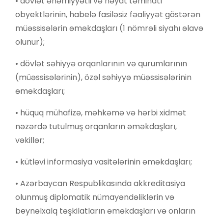
• dövlət əhəmiyyətli və həyat təminatı
obyektlərinin, habelə fasiləsiz fəaliyyət göstərən
müəssisələrin əməkdaşları (1 nömrəli siyahı əlavə
olunur);
• dövlət səhiyyə orqanlarının və qurumlarının
(müəssisələrinin), özəl səhiyyə müəssisələrinin
əməkdaşları;
• hüquq mühafizə, məhkəmə və hərbi xidmət
nəzərdə tutulmuş orqanların əməkdaşları,
vəkillər;
• kütləvi informasiya vasitələrinin əməkdaşları;
• Azərbaycan Respublikasında akkreditasiya
olunmuş diplomatik nümayəndəliklərin və
beynəlxalq təşkilatların əməkdaşları və onların