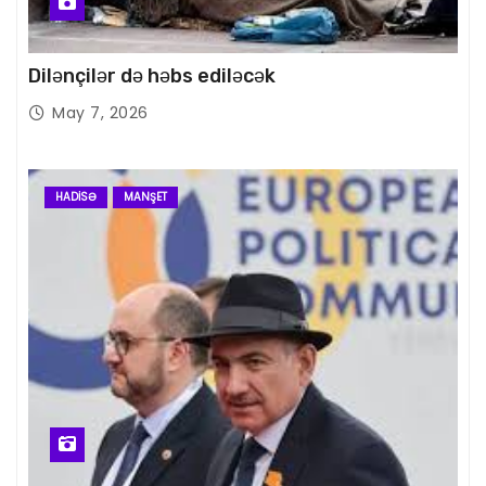
Dilənçilər də həbs ediləcək
May 7, 2026
HADISƏ
MANŞET