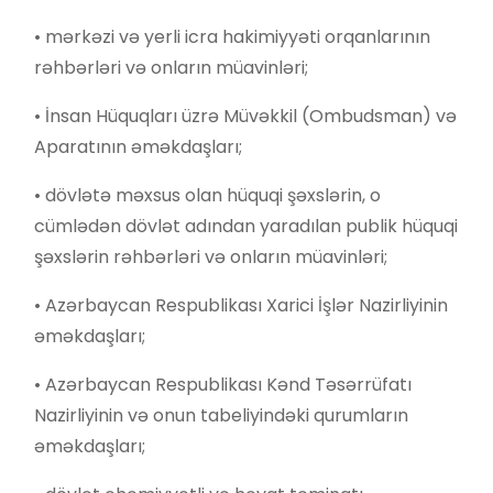
• mərkəzi və yerli icra hakimiyyəti orqanlarının
rəhbərləri və onların müavinləri;
• İnsan Hüquqları üzrə Müvəkkil (Ombudsman) və
Aparatının əməkdaşları;
• dövlətə məxsus olan hüquqi şəxslərin, o
cümlədən dövlət adından yaradılan publik hüquqi
şəxslərin rəhbərləri və onların müavinləri;
• Azərbaycan Respublikası Xarici İşlər Nazirliyinin
əməkdaşları;
• Azərbaycan Respublikası Kənd Təsərrüfatı
Nazirliyinin və onun tabeliyindəki qurumların
əməkdaşları;