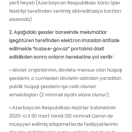
yerli heyəti (Azərbaycan Respublikası Xarici İşlər
Nazirliyi tərəfindən verilmiş akkreditasiya kartları
əsasında).
2. Aşağıdakı şəxslər barəsində məlumatlar
işəgötürən tərəfindən elektron imzadan istifadə
edilməklə “icaze.e-gov.az” portalına daxil
edildikdən sonra onların hərəkətinə yol verilir:
• dövlət orqanlarının, dövlətə məxsus olan hüquqi
şəxslərin, o cümlədən dövlətin adından yaradılan
publik hüquqi şəxslərin işə cəlb olunan
əməkdaşları (2 nömrəli siyahı əlavə olunur);
• Azərbaycan Respublikası Nazirlər Kabinetinin
2020-ci il 30 mart tarixli 120 nömrəli Qərarı ilə
müəyyən edilmiş istiqamətlərdə fəaliyyətlərinin