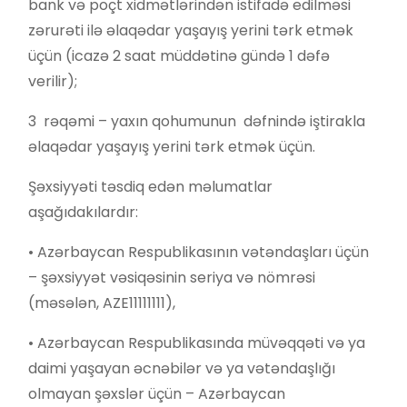
bank və poçt xidmətlərindən istifadə edilməsi
zərurəti ilə əlaqədar yaşayış yerini tərk etmək
üçün (icazə 2 saat müddətinə gündə 1 dəfə
verilir);
3 rəqəmi – yaxın qohumunun dəfnində iştirakla
əlaqədar yaşayış yerini tərk etmək üçün.
Şəxsiyyəti təsdiq edən məlumatlar
aşağıdakılardır:
• Azərbaycan Respublikasının vətəndaşları üçün
– şəxsiyyət vəsiqəsinin seriya və nömrəsi
(məsələn, AZE11111111),
• Azərbaycan Respublikasında müvəqqəti və ya
daimi yaşayan əcnəbilər və ya vətəndaşlığı
olmayan şəxslər üçün – Azərbaycan