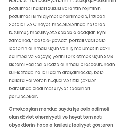
Hərəkət məhdudiyyətlərinin tətbiqi qaydalarının
pozulması halları xüsusi karantin rejiminin
pozulması kimi qiymətləndirilməklə, İnzibati
Xətalar və Cinayət məcəllələrində nəzərdə
tutulmuş məsuliyyətə səbəb olacaqlar. Eyni
zamanda, “icaze.e-gov.az” portalı vasitəsilə
icazənin alınması üçün yanlış məlumatın daxil
edilməsi və yaşayış yerini tərk etmək üçün SMS
sistemi vasitəsilə icazə alınması prosedurundan
sui-istifadə halları daim araşdırılacaq, belə
hallara yol verən hüquqi və fiziki şəxslər
barəsində ciddi məsuliyyət tədbirləri
görüləcəkdir.
Əməkdaşları məhdud sayda işə cəlb edilməli
olan dövlət əhəmiyyətli və həyat təminatı
obyektlərin, habelə fasiləsiz fəaliyyət göstərən