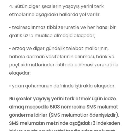
4. Bütün digər şəxslərin yaşayış yerini tərk
etmələrinə aşağıdakı hallarda yol verilir:
• təxirəsalınmaz tibbi zərurətlə və hər hansı bir
qrafik üzrə müalicə almaqla əlaqədar;
• ərzaq və digər gündəlik tələbat mallarının,
habelə dərman vasitələrinin alınması, bank və
poçt xidmətlərindən istifadə edilməsi zərurəti ilə
əlaqədar;
• yaxın qohumunun dəfnində iştirakla əlaqədar.
Bu şəxslər yaşayış yerini tərk etmək üçün icazə
almaq məqsədilə 8103 nömrəsinə SMS məlumat
göndərməlidirlər (SMS məlumatlar ödənişsizdir).
SMS məlumatın mətnində aşağıdakı 3 indeksdən