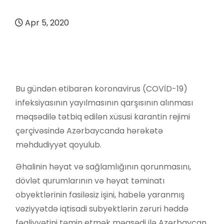
Apr 5, 2020
Bu gündən etibarən koronavirus (COVİD-19)
infeksiyasının yayılmasının qarşısının alınması
məqsədilə tətbiq edilən xüsusi karantin rejimi
çərçivəsində Azərbaycanda hərəkətə
məhdudiyyət qoyulub.
Əhalinin həyat və sağlamlığının qorunmasını,
dövlət qurumlarının və həyat təminatı
obyektlərinin fasiləsiz işini, habelə yaranmış
vəziyyətdə iqtisadi subyektlərin zəruri həddə
fəaliyyətini təmin etmək məqsədi ilə Azərbaycan