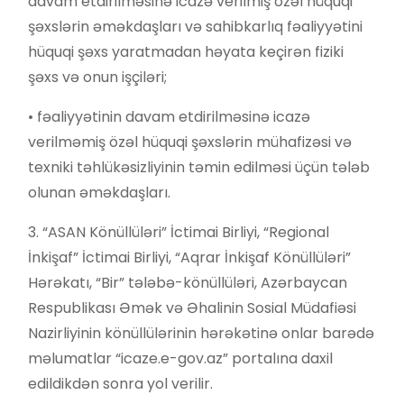
davam etdirilməsinə icazə verilmiş özəl hüquqi
şəxslərin əməkdaşları və sahibkarlıq fəaliyyətini
hüquqi şəxs yaratmadan həyata keçirən fiziki
şəxs və onun işçiləri;
• fəaliyyətinin davam etdirilməsinə icazə
verilməmiş özəl hüquqi şəxslərin mühafizəsi və
texniki təhlükəsizliyinin təmin edilməsi üçün tələb
olunan əməkdaşları.
3. “ASAN Könüllüləri” İctimai Birliyi, “Regional
İnkişaf” İctimai Birliyi, “Aqrar İnkişaf Könüllüləri”
Hərəkatı, “Bir” tələbə-könüllüləri, Azərbaycan
Respublikası Əmək və Əhalinin Sosial Müdafiəsi
Nazirliyinin könüllülərinin hərəkətinə onlar barədə
məlumatlar “icaze.e-gov.az” portalına daxil
edildikdən sonra yol verilir.