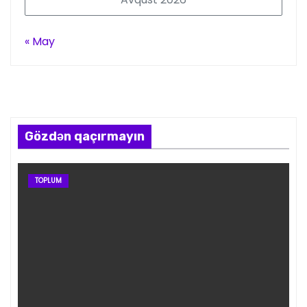
« May
Gözdən qaçırmayın
TOPLUM