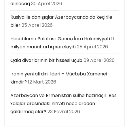
alınacaq
30 Aprel 2026
Rusiya ilə danışıqlar Azərbaycanda da keçirilə
bilər
25 Aprel 2026
Hesablama Palatası: Gəncə İcra Hakimiyyəti 11
milyon manat artıq xərcləyib
25 Aprel 2026
Qala divarlarının bir hissəsi uçub
09 Aprel 2026
İranın yeni ali dini lideri – Müctəba Xamenei
kimdir?
12 Mart 2026
Azərbaycan və Ermənistan sülhə hazırlaşır. Bəs
xalqlar arasındakı nifrəti necə aradan
qaldırmaq olar?
23 Fevral 2026