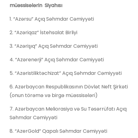
müəssisələrin Siyahısı
1. “Azərsu” Açıq Səhmdar Cəmiyyəti
2. “Azəriqaz” İstehsalat Birliyi
3. “Azərişıq” Açıq Səhmdar Cəmiyyəti
4. “Azərenerji” Açıq Səhmdar Cəmiyyəti
5. “Azəristiliktəchizat” Açıq Səhmdar Cəmiyyəti
6. Azərbaycan Respublikasının Dövlət Neft Şirkəti
(onun törəmə və birgə müəssisələri)
7. Azərbaycan Meliorasiya və Su Təsərrüfatı Açıq
Səhmdar Cəmiyyəti
8. “AzerGold” Qapalı Səhmdar Cəmiyyəti