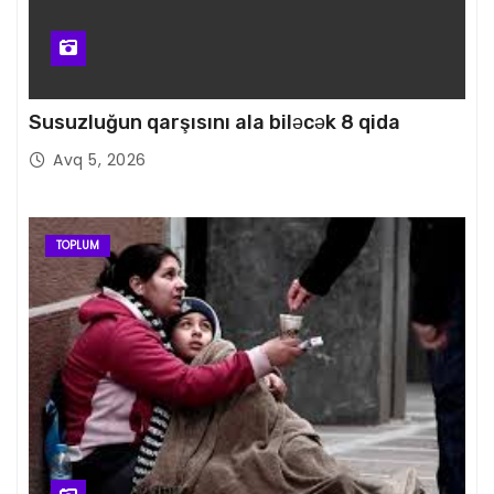
Susuzluğun qarşısını ala biləcək 8 qida
Avq 5, 2026
TOPLUM