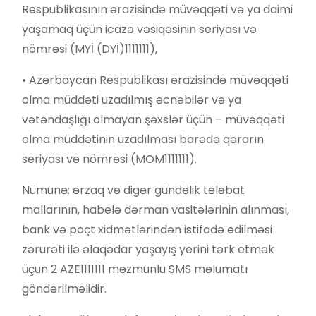
Respublikasının ərazisində müvəqqəti və ya daimi
yaşamaq üçün icazə vəsiqəsinin seriyası və
nömrəsi (MYİ (DYİ)1111111),
• Azərbaycan Respublikası ərazisində müvəqqəti
olma müddəti uzadılmış əcnəbilər və ya
vətəndaşlığı olmayan şəxslər üçün – müvəqqəti
olma müddətinin uzadılması barədə qərarın
seriyası və nömrəsi (MOM1111111).
Nümunə: ərzaq və digər gündəlik tələbat
mallarının, habelə dərman vasitələrinin alınması,
bank və poçt xidmətlərindən istifadə edilməsi
zərurəti ilə əlaqədar yaşayış yerini tərk etmək
üçün 2 AZE1111111 məzmunlu SMS məlumatı
göndərilməlidir.