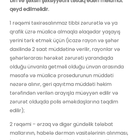
biri və şəxsin şəxsiyyətini təsdiq edən məlumat
qeyd edilməlidir.
1 rəqəmi təxirəsalınmaz tibbi zərurətlə və ya
qrafik üzrə müalicə almaqla əlaqədar yaşayış
yerini tərk etmək üçün (icazə rayon və şəhər
daxilində 2 saat müddətinə verilir, rayonlar və
şəhərlərarası hərəkət zərurəti yarandıqda
olduğu ünvanla getməli olduğu ünvan arasında
məsafə və müalicə prosedurunun müddəti
nəzərə alınır, geri qayıtma müddəti həkim
tərəfindən verilən arayışla müəyyən edilir və
zərurət olduqda polis əməkdaşlarına təqdim
edilir);
2 rəqəmi – ərzaq və digər gündəlik tələbat
mallarının, habelə dərman vasitələrinin alınması,