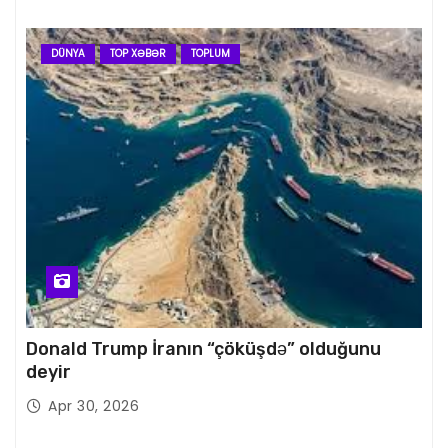
DÜNYA
TOP XƏBƏR
TOPLUM
Donald Trump İranın “çöküşdə” olduğunu
deyir
Apr 30, 2026