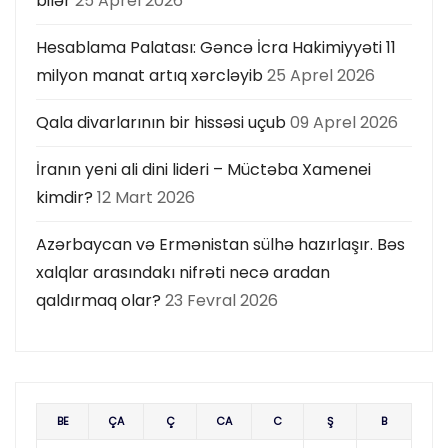
bilər
25 Aprel 2026
Hesablama Palatası: Gəncə İcra Hakimiyyəti 11
milyon manat artıq xərcləyib
25 Aprel 2026
Qala divarlarının bir hissəsi uçub
09 Aprel 2026
İranın yeni ali dini lideri – Müctəba Xamenei
kimdir?
12 Mart 2026
Azərbaycan və Ermənistan sülhə hazırlaşır. Bəs
xalqlar arasındakı nifrəti necə aradan
qaldırmaq olar?
23 Fevral 2026
BE
ÇA
Ç
CA
C
Ş
B