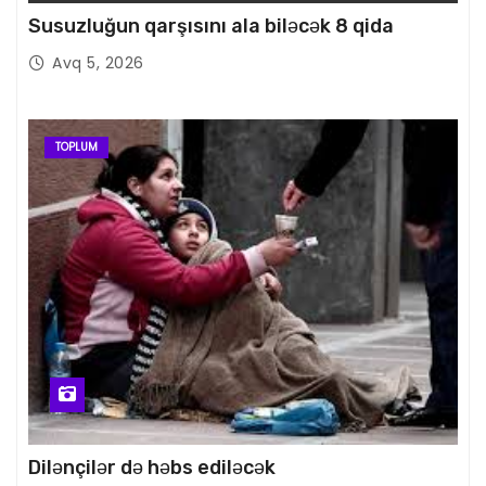
Susuzluğun qarşısını ala biləcək 8 qida
Avq 5, 2026
TOPLUM
Dilənçilər də həbs ediləcək