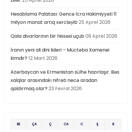
bilər
25 Aprel 2026
Hesablama Palatası: Gəncə İcra Hakimiyyəti 11
milyon manat artıq xərcləyib
25 Aprel 2026
Qala divarlarının bir hissəsi uçub
09 Aprel 2026
İranın yeni ali dini lideri – Müctəba Xamenei
kimdir?
12 Mart 2026
Azərbaycan və Ermənistan sülhə hazırlaşır. Bəs
xalqlar arasındakı nifrəti necə aradan
qaldırmaq olar?
23 Fevral 2026
BE
ÇA
Ç
CA
C
Ş
B