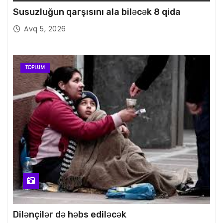
Susuzluğun qarşısını ala biləcək 8 qida
Avq 5, 2026
TOPLUM
Dilənçilər də həbs ediləcək