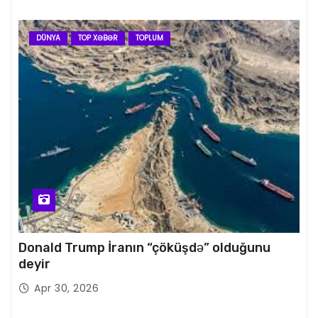
DÜNYA
TOP XƏBƏR
TOPLUM
Donald Trump İranın “çöküşdə” olduğunu
deyir
Apr 30, 2026