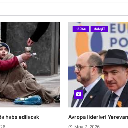
HADISƏ
MANŞET
 də həbs ediləcək
Avropa liderləri Yereva
026
May 7, 2026