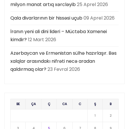
milyon manat artıq xərcləyib
25 Aprel 2026
Qala divarlarının bir hissəsi uçub
09 Aprel 2026
İranın yeni ali dini lideri – Müctəba Xamenei
kimdir?
12 Mart 2026
Azərbaycan və Ermənistan sülhə hazırlaşır. Bəs
xalqlar arasındakı nifrəti necə aradan
qaldırmaq olar?
23 Fevral 2026
BE
ÇA
Ç
CA
C
Ş
B
1
2
3
4
5
6
7
8
9