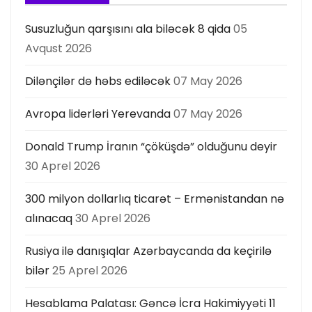
Susuzluğun qarşısını ala biləcək 8 qida
05
Avqust 2026
Dilənçilər də həbs ediləcək
07 May 2026
Avropa liderləri Yerevanda
07 May 2026
Donald Trump İranın “çöküşdə” olduğunu deyir
30 Aprel 2026
300 milyon dollarlıq ticarət – Ermənistandan nə
alınacaq
30 Aprel 2026
Rusiya ilə danışıqlar Azərbaycanda da keçirilə
bilər
25 Aprel 2026
Hesablama Palatası: Gəncə İcra Hakimiyyəti 11