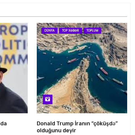
DÜNYA
TOP XƏBƏR
TOPLUM
nda
Donald Trump İranın “çöküşdə”
olduğunu deyir