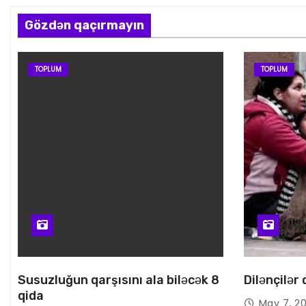
Gözdən qaçırmayın
TOPLUM
TOPLUM
Susuzluğun qarşısını ala biləcək 8
Dilənçilər
qida
May 7, 2