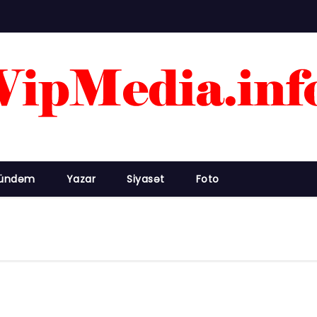
ündəm
Yazar
Siyasət
Foto