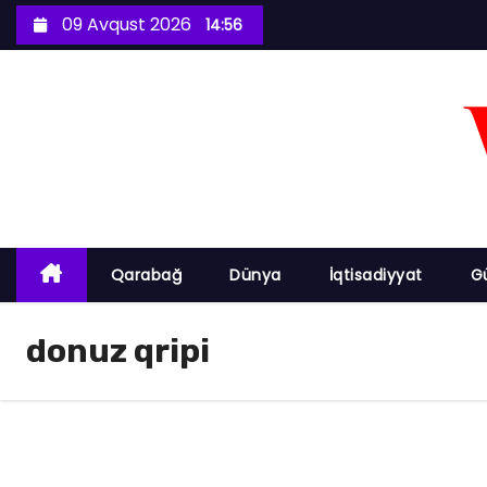
S
09 Avqust 2026
14:56
k
i
p
t
o
c
o
n
Qarabağ
Dünya
İqtisadiyyat
G
t
e
donuz qripi
n
t