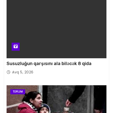
Susuzluğun qarşısını ala biləcək 8 qida
Avq 5, 2026
TOPLUM