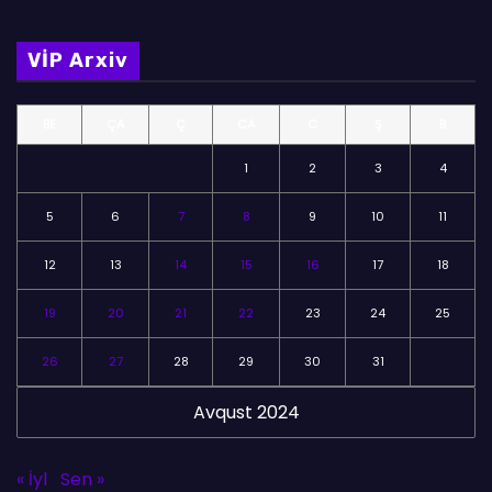
l
m
VİP Arxiv
ə
l
BE
ÇA
Ç
CA
C
Ş
B
ə
r
1
2
3
4
5
6
7
8
9
10
11
12
13
14
15
16
17
18
19
20
21
22
23
24
25
26
27
28
29
30
31
Avqust 2024
« İyl
Sen »