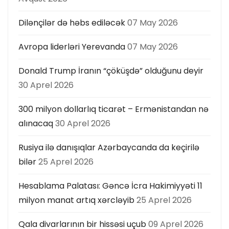
Dilənçilər də həbs ediləcək
07 May 2026
Avropa liderləri Yerevanda
07 May 2026
Donald Trump İranın “çöküşdə” olduğunu deyir
30 Aprel 2026
300 milyon dollarlıq ticarət – Ermənistandan nə
alınacaq
30 Aprel 2026
Rusiya ilə danışıqlar Azərbaycanda da keçirilə
bilər
25 Aprel 2026
Hesablama Palatası: Gəncə İcra Hakimiyyəti 11
milyon manat artıq xərcləyib
25 Aprel 2026
Qala divarlarının bir hissəsi uçub
09 Aprel 2026