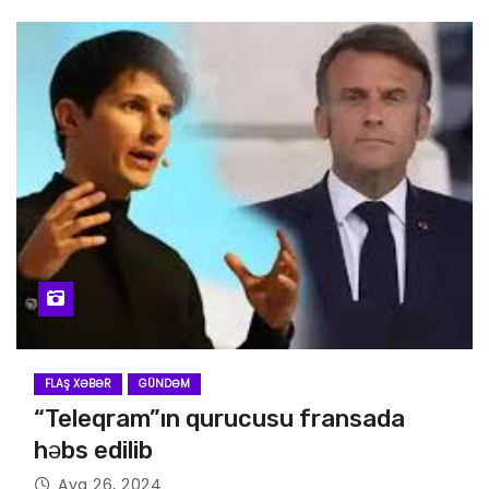
FLAŞ XƏBƏR
GÜNDƏM
“Teleqram”ın qurucusu fransada
həbs edilib
Avq 26, 2024