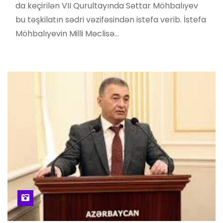
da keçirilən VII Qurultayında Səttar Möhbalıyev
bu təşkilatın sədri vəzifəsindən istefa verib. İstefa
Möhbalıyevin Milli Məclisə…