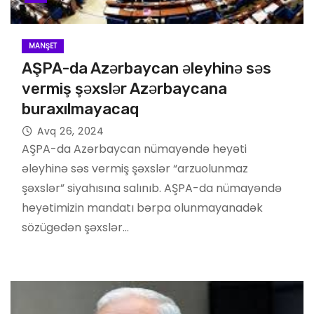
MANŞET
AŞPA-da Azərbaycan əleyhinə səs
vermiş şəxslər Azərbaycana
buraxılmayacaq
Avq 26, 2024
AŞPA-da Azərbaycan nümayəndə heyəti
əleyhinə səs vermiş şəxslər “arzuolunmaz
şəxslər” siyahısına salınıb. AŞPA-da nümayəndə
heyətimizin mandatı bərpa olunmayanadək
sözügedən şəxslər…