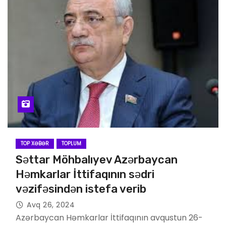
TOP XƏBƏR
TOPLUM
Səttar Möhbalıyev Azərbaycan
Həmkarlar İttifaqının sədri
vəzifəsindən istefa verib
Avq 26, 2024
Azərbaycan Həmkarlar İttifaqının avqustun 26-