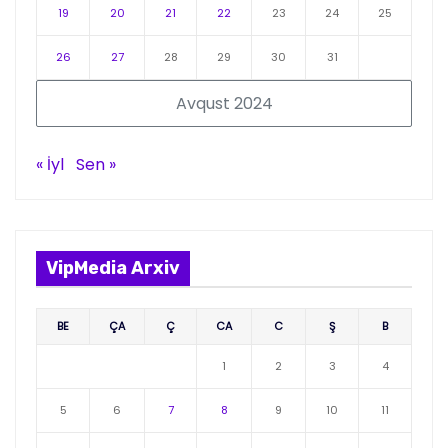
19
20
21
22
23
24
25
26
27
28
29
30
31
Avqust 2024
« İyl
Sen »
VipMedia Arxiv
BE
ÇA
Ç
CA
C
Ş
B
1
2
3
4
5
6
7
8
9
10
11