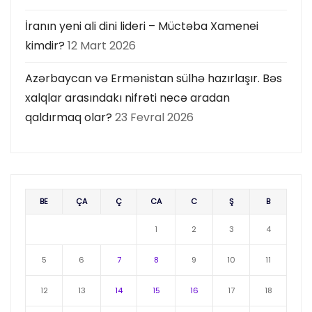
İranın yeni ali dini lideri – Müctəba Xamenei
kimdir?
12 Mart 2026
Azərbaycan və Ermənistan sülhə hazırlaşır. Bəs
xalqlar arasındakı nifrəti necə aradan
qaldırmaq olar?
23 Fevral 2026
BE
ÇA
Ç
CA
C
Ş
B
1
2
3
4
5
6
7
8
9
10
11
12
13
14
15
16
17
18