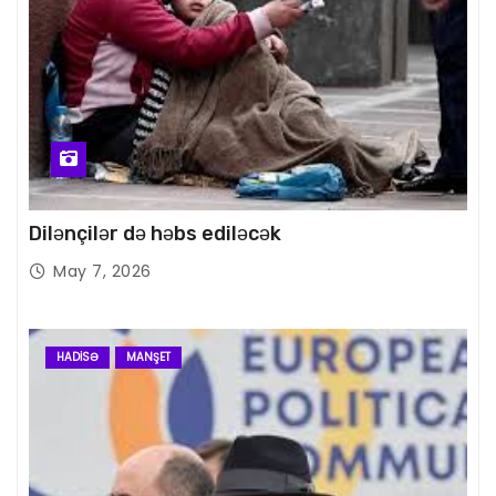
Dilənçilər də həbs ediləcək
May 7, 2026
HADISƏ
MANŞET