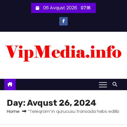
S
06 Avqust 2026
07:16
k
i
p
t
o
c
o
n
t
e
n
t
Day:
Avqust 26, 2024
Home
“Teleqram”ın qurucusu fransada həbs edilib