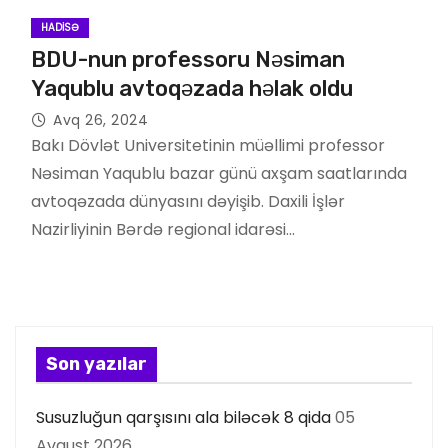
HADISƏ
BDU-nun professoru Nəsiman
Yaqublu avtoqəzada həlak oldu
Avq 26, 2024
Bakı Dövlət Universitetinin müəllimi professor
Nəsiman Yaqublu bazar günü axşam saatlarında
avtoqəzada dünyasını dəyişib. Daxili İşlər
Nazirliyinin Bərdə regional idarəsi…
Son yazılar
Susuzluğun qarşısını ala biləcək 8 qida
05
Avqust 2026