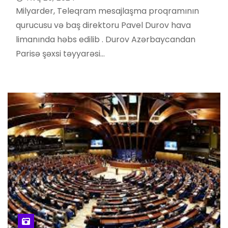
Milyarder, Teleqram mesajlaşma proqramının
qurucusu və baş direktoru Pavel Durov hava
limanında həbs edilib . Durov Azərbaycandan
Parisə şəxsi təyyarəsi…