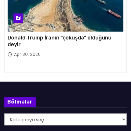
Donald Trump İranın “çöküşdə” olduğunu
deyir
Apr 30, 2026
Bölmələr
B
ö