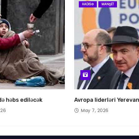
HADISƏ
MANŞET
 də həbs ediləcək
Avropa liderləri Yereva
026
May 7, 2026