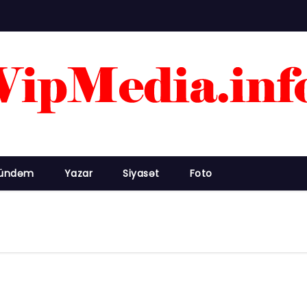
ündəm
Yazar
Siyasət
Foto