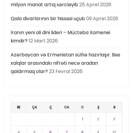
milyon manat artıq xərcləyib
25 Aprel 2026
Qala divarlarının bir hissəsi uçub
09 Aprel 2026
İranın yeni ali dini lideri – Müctəba Xamenei
kimdir?
12 Mart 2026
Azərbaycan və Ermənistan sülhə hazırlaşır. Bəs
xalqlar arasındakı nifrəti necə aradan
qaldırmaq olar?
23 Fevral 2026
BE
ÇA
Ç
CA
C
Ş
B
1
2
3
4
5
6
7
8
9
10