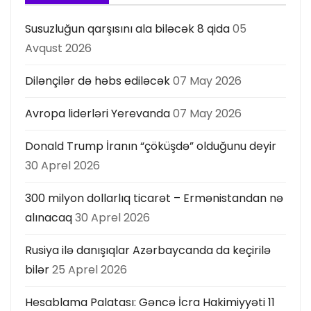
Susuzluğun qarşısını ala biləcək 8 qida
05
Avqust 2026
Dilənçilər də həbs ediləcək
07 May 2026
Avropa liderləri Yerevanda
07 May 2026
Donald Trump İranın “çöküşdə” olduğunu deyir
30 Aprel 2026
300 milyon dollarlıq ticarət – Ermənistandan nə
alınacaq
30 Aprel 2026
Rusiya ilə danışıqlar Azərbaycanda da keçirilə
bilər
25 Aprel 2026
Hesablama Palatası: Gəncə İcra Hakimiyyəti 11