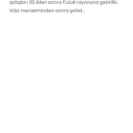
qalıqları 30 ildən sonra Füzuli rayonuna gətirilib.
Vida mərasimindən sonra şəhid…