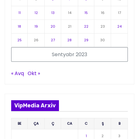
11
12
13
14
15
16
17
18
19
20
21
22
23
24
25
26
27
28
29
30
Sentyabr 2023
« Avq
Okt »
VipMedia Arxiv
BE
ÇA
Ç
CA
C
Ş
B
1
2
3