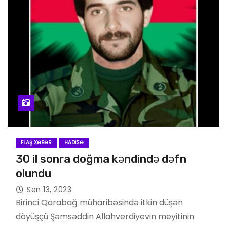
FLAŞ XƏBƏR
HADISƏ
30 il sonra doğma kəndində dəfn
olundu
Sen 13, 2023
Birinci Qarabağ müharibəsində itkin düşən
döyüşçü Şəmsəddin Allahverdiyevin meyitinin