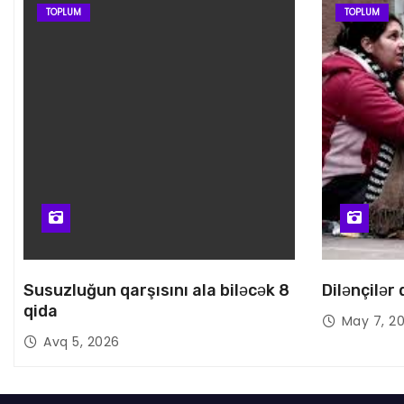
TOPLUM
TOPLUM
Susuzluğun qarşısını ala biləcək 8
Dilənçilər
qida
May 7, 2
Avq 5, 2026