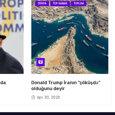
DÜNYA
TOP XƏBƏR
TOPLUM
nda
Donald Trump İranın “çöküşdə”
olduğunu deyir
Apr 30, 2026