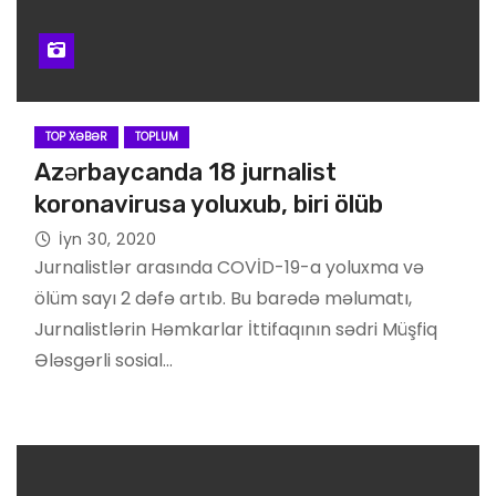
TOP XƏBƏR
TOPLUM
Azərbaycanda 18 jurnalist
koronavirusa yoluxub, biri ölüb
İyn 30, 2020
Jurnalistlər arasında COVİD-19-a yoluxma və
ölüm sayı 2 dəfə artıb. Bu barədə məlumatı,
Jurnalistlərin Həmkarlar İttifaqının sədri Müşfiq
Ələsgərli sosial…