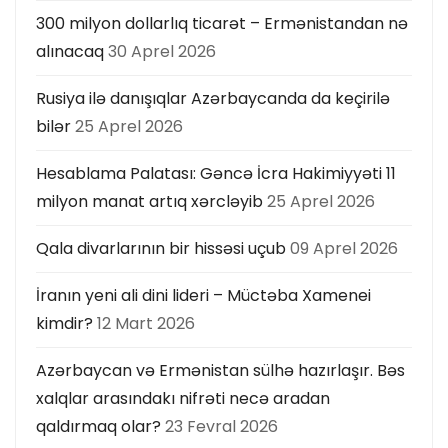
300 milyon dollarlıq ticarət – Ermənistandan nə
alınacaq
30 Aprel 2026
Rusiya ilə danışıqlar Azərbaycanda da keçirilə
bilər
25 Aprel 2026
Hesablama Palatası: Gəncə İcra Hakimiyyəti 11
milyon manat artıq xərcləyib
25 Aprel 2026
Qala divarlarının bir hissəsi uçub
09 Aprel 2026
İranın yeni ali dini lideri – Müctəba Xamenei
kimdir?
12 Mart 2026
Azərbaycan və Ermənistan sülhə hazırlaşır. Bəs
xalqlar arasındakı nifrəti necə aradan
qaldırmaq olar?
23 Fevral 2026