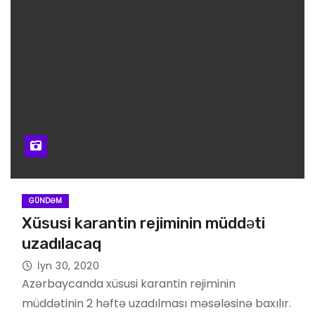
GÜNDƏM
Xüsusi karantin rejiminin müddəti
uzadılacaq
İyn 30, 2020
Azərbaycanda xüsusi karantin rejiminin
müddətinin 2 həftə uzadılması məsələsinə baxılır.