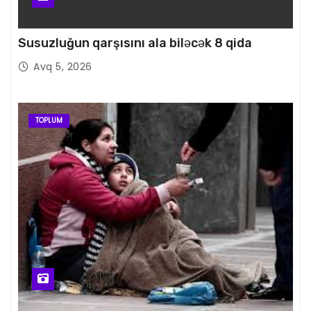
Susuzluğun qarşısını ala biləcək 8 qida
Avq 5, 2026
TOPLUM