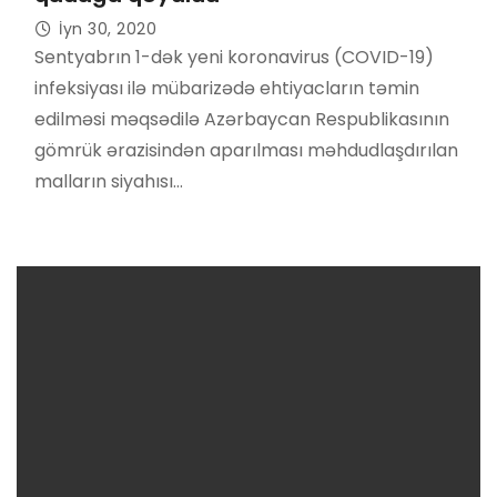
İyn 30, 2020
Sentyabrın 1-dək yeni koronavirus (COVID-19)
infeksiyası ilə mübarizədə ehtiyacların təmin
edilməsi məqsədilə Azərbaycan Respublikasının
gömrük ərazisindən aparılması məhdudlaşdırılan
malların siyahısı…