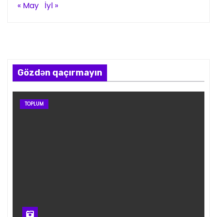
« May
İyl »
Gözdən qaçırmayın
TOPLUM