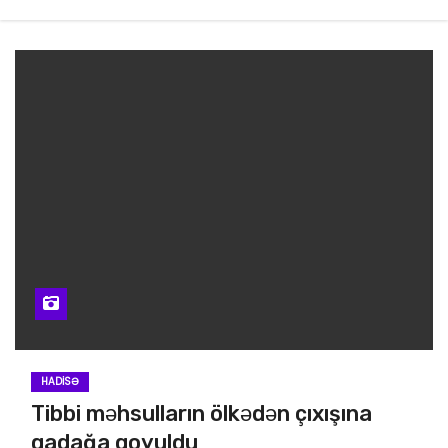
HADISƏ
Tibbi məhsulların ölkədən çıxışına
qadağa qoyuldu