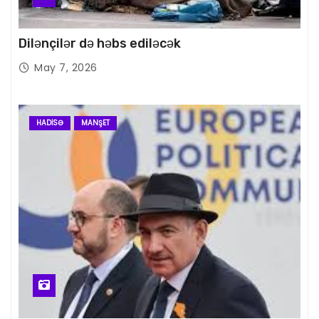
Dilənçilər də həbs ediləcək
May 7, 2026
HADISƏ
MANŞET