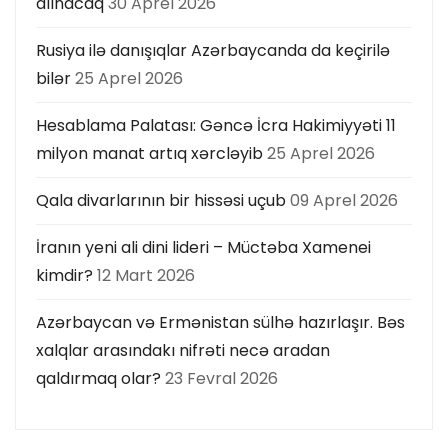
alınacaq
30 Aprel 2026
Rusiya ilə danışıqlar Azərbaycanda da keçirilə
bilər
25 Aprel 2026
Hesablama Palatası: Gəncə İcra Hakimiyyəti 11
milyon manat artıq xərcləyib
25 Aprel 2026
Qala divarlarının bir hissəsi uçub
09 Aprel 2026
İranın yeni ali dini lideri – Müctəba Xamenei
kimdir?
12 Mart 2026
Azərbaycan və Ermənistan sülhə hazırlaşır. Bəs
xalqlar arasındakı nifrəti necə aradan
qaldırmaq olar?
23 Fevral 2026