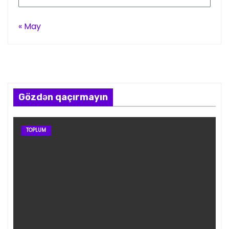
« May
Gözdən qaçırmayın
TOPLUM