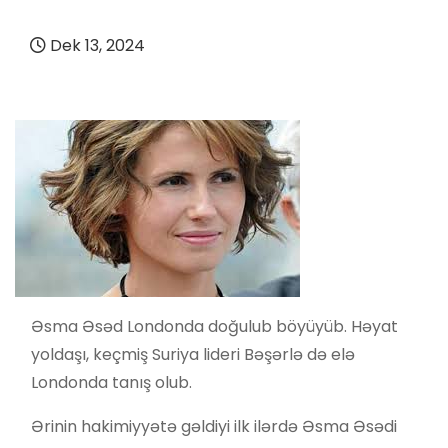
Dek 13, 2024
Əsma Əsəd Londonda doğulub böyüyüb. Həyat
yoldaşı, keçmiş Suriya lideri Bəşərlə də elə
Londonda tanış olub.
Ərinin hakimiyyətə gəldiyi ilk ilərdə Əsma Əsədi