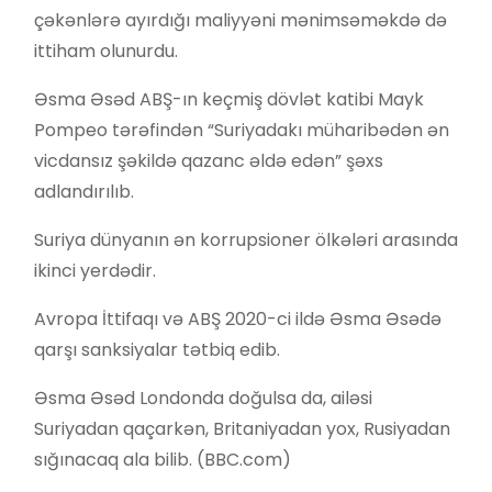
çəkənlərə ayırdığı maliyyəni mənimsəməkdə də
ittiham olunurdu.
Əsma Əsəd ABŞ-ın keçmiş dövlət katibi Mayk
Pompeo tərəfindən “Suriyadakı müharibədən ən
vicdansız şəkildə qazanc əldə edən” şəxs
adlandırılıb.
Suriya dünyanın ən korrupsioner ölkələri arasında
ikinci yerdədir.
Avropa İttifaqı və ABŞ 2020-ci ildə Əsma Əsədə
qarşı sanksiyalar tətbiq edib.
Əsma Əsəd Londonda doğulsa da, ailəsi
Suriyadan qaçarkən, Britaniyadan yox, Rusiyadan
sığınacaq ala bilib. (BBC.com)