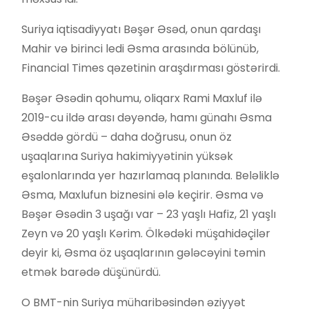
Suriya iqtisadiyyatı Bəşər Əsəd, onun qardaşı
Mahir və birinci ledi Əsma arasında bölünüb,
Financial Times qəzetinin araşdırması göstərirdi.
Bəşər Əsədin qohumu, oliqarx Rami Maxluf ilə
2019-cu ildə arası dəyəndə, hamı günahı Əsma
Əsəddə gördü – daha doğrusu, onun öz
uşaqlarına Suriya hakimiyyətinin yüksək
eşalonlarında yer hazırlamaq planında. Beləliklə
Əsma, Maxlufun biznesini ələ keçirir. Əsma və
Bəşər Əsədin 3 uşağı var – 23 yaşlı Hafiz, 21 yaşlı
Zeyn və 20 yaşlı Kərim. Ölkədəki müşahidəçilər
deyir ki, Əsma öz uşaqlarının gələcəyini təmin
etmək barədə düşünürdü.
O BMT-nin Suriya müharibəsindən əziyyət