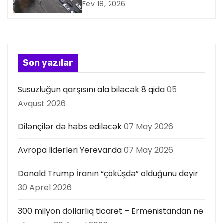
Fev 18, 2026
i
y
a
Son yazılar
s
Susuzluğun qarşısını ala biləcək 8 qida
05
ı
Avqust 2026
Dilənçilər də həbs ediləcək
07 May 2026
Avropa liderləri Yerevanda
07 May 2026
Donald Trump İranın “çöküşdə” olduğunu deyir
30 Aprel 2026
300 milyon dollarlıq ticarət – Ermənistandan nə