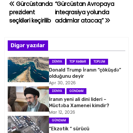
Gürcüstanda
“Gürcüstan Avropaya
Y
prezident
inteqrasiya yolunda
a
seçkiləri keçirilib
addımlar atacaq”
z
ı
Digər yazılar
n
DÜNYA
TOP XƏBƏR
TOPLUM
a
Donald Trump İranın “çöküşdə”
olduğunu deyir
v
Apr 30, 2026
i
DÜNYA
GÜNDƏM
İranın yeni ali dini lideri –
q
Müctəba Xamenei kimdir?
Mar 12, 2026
a
GÜNDƏM
s
“Ekzotik “ sürücü