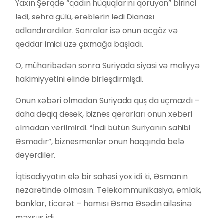
Yaxın Şərqdə “qadın hüquqlarını qoruyan” birinci
ledi, səhra gülü, ərəblərin ledi Dianası
adlandırardılar. Sonralar isə onun acgöz və
qəddar imici üzə çıxmağa başladı.
O, müharibədən sonra Suriyada siyasi və maliyyə
hakimiyyətini əlində birləşdirmişdi.
Onun xəbəri olmadan Suriyada quş da uçmazdı –
daha dəqiq desək, biznes qərarları onun xəbəri
olmadan verilmirdi. “İndi bütün Suriyanın sahibi
Əsmadır”, biznesmenlər onun haqqında belə
deyərdilər.
İqtisadiyyatın elə bir sahəsi yox idi ki, Əsmanın
nəzarətində olmasın. Telekommunikasiya, əmlak,
banklar, ticarət – hamısı Əsma Əsədin ailəsinə
məxsus idi.