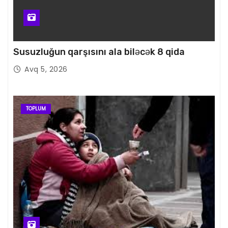
Susuzluğun qarşısını ala biləcək 8 qida
Avq 5, 2026
TOPLUM