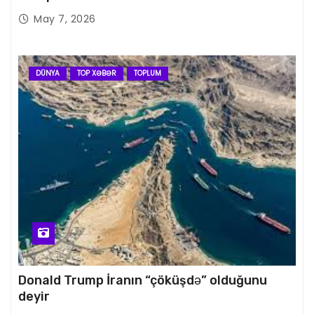
May 7, 2026
DÜNYA
TOP XƏBƏR
TOPLUM
Donald Trump İranın “çöküşdə” olduğunu
deyir