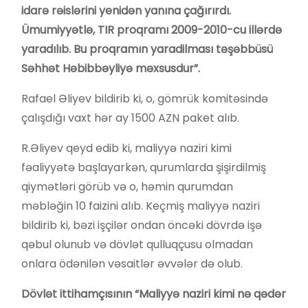
idarə rəislərini yenidən yanına çağırırdı.
Ümumiyyətlə, TIR proqramı 2009-2010-cu illərdə
yaradılıb. Bu proqramın yaradilması təşəbbüsü
Səhhət Həbibbəyliyə məxsusdur”.
Rafael Əliyev bildirib ki, o, gömrük komitəsində
çalışdığı vaxt hər ay 1500 AZN paket alıb.
R.Əliyev qeyd edib ki, maliyyə naziri kimi
fəaliyyətə başlayarkən, qurumlarda şişirdilmiş
qiymətləri görüb və o, həmin qurumdan
məbləğin 10 faizini alıb. Keçmiş maliyyə naziri
bildirib ki, bəzi işçilər ondan öncəki dövrdə işə
qəbul olunub və dövlət qulluqçusu olmadan
onlara ödənilən vəsaitlər əvvələr də olub.
Dövlət ittihamçısının “Maliyyə naziri kimi nə qədər