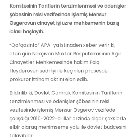
Komitəsinin Tariflərin tənzimlənməsi və ödənişlər
şöbəsinin rəisi vəzifəsində işləmiş Mənsur
Əsgərovun cinayət işi üzrə məhkəmənin baxış
iclası başlayıb.
“Qafqazinfo” APA-ya istinadən xəbər verir ki,
ötən gün Naxçıvan Muxtar Respublikasının Ağır
Cinayətlər Məhkəməsində hakim Faiq
Heydərovun sədrliyi ilə keçirilən prosesdə
prokuror ittiham aktını elan edib.
Bildirilib ki, Dövlət Gömrük Komitəsinin Tariflərin
tənzimlənməsi və ödənişlər şöbəsinin rəisi
vəzifəsində işləmiş Mənsur Əsgərov vəzifədə
çalışdığı 2016-2022-ci illər ərzində digər şəxslərlə
əlbir olaraq mənimsəmə yolu ilə dövlət büdcəsini
talayıblar.