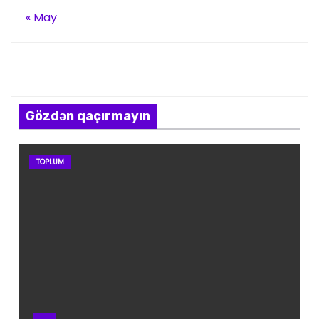
« May
Gözdən qaçırmayın
TOPLUM