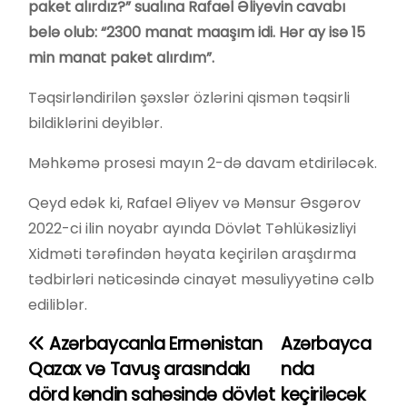
paket alırdız?” sualına Rafael Əliyevin cavabı
belə olub: “2300 manat maaşım idi. Hər ay isə 15
min manat paket alırdım”.
Təqsirləndirilən şəxslər özlərini qismən təqsirli
bildiklərini deyiblər.
Məhkəmə prosesi mayın 2-də davam etdiriləcək.
Qeyd edək ki, Rafael Əliyev və Mənsur Əsgərov
2022-ci ilin noyabr ayında Dövlət Təhlükəsizliyi
Xidməti tərəfindən həyata keçirilən araşdırma
tədbirləri nəticəsində cinayət məsuliyyətinə cəlb
ediliblər.
Azərbaycanla Ermənistan
Azərbayca
Y
Qazax və Tavuş arasındakı
nda
a
dörd kəndin sahəsində dövlət
keçiriləcək