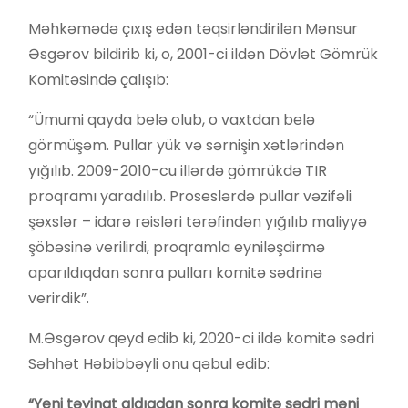
Məhkəmədə çıxış edən təqsirləndirilən Mənsur
Əsgərov bildirib ki, o, 2001-ci ildən Dövlət Gömrük
Komitəsində çalışıb:
“Ümumi qayda belə olub, o vaxtdan belə
görmüşəm. Pullar yük və sərnişin xətlərindən
yığılıb. 2009-2010-cu illərdə gömrükdə TIR
proqramı yaradılıb. Proseslərdə pullar vəzifəli
şəxslər – idarə rəisləri tərəfindən yığılıb maliyyə
şöbəsinə verilirdi, proqramla eyniləşdirmə
aparıldıqdan sonra pulları komitə sədrinə
verirdik”.
M.Əsgərov qeyd edib ki, 2020-ci ildə komitə sədri
Səhhət Həbibbəyli onu qəbul edib:
“Yeni təyinat aldıqdan sonra komitə sədri məni