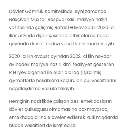
Dövlət Gömrük Komitəsində, eyni zamanda
Naxçıvan Muxtar Respublikası maliyyə naziri
vəzifəsində çalışmış Rafael Əliyev 2016-2020-ci
illər ərzində digər şəxslərlə əlbir olaraq nağd
qaydada dövlət büdcə vəsaitlərini mənimsəyib.
2020-ci ilin avqust ayından 2022-ci ilin noyabr
ayınadək maliyyə naziri kimi fəaliyyət göstərən
R.Əliyev digərləri ilə əlbir olaraq şişirdilmiş
qiymətlərlə hesablara köçürülən pul vəsaitlərini
nağdlaşdırma yolu ilə talayıb.
Həmçinin nazirlikdə çalışan bəzi əməkdaşların
dövlət qulluqçusu olmamasına baxmayaraq,
əməkhaqqlarına əlavələr edilərək külli miqdarda
büdcə vəsaitləri də israf edilib.