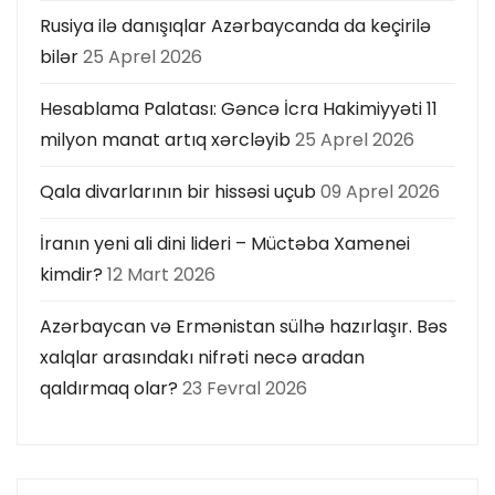
Rusiya ilə danışıqlar Azərbaycanda da keçirilə
bilər
25 Aprel 2026
Hesablama Palatası: Gəncə İcra Hakimiyyəti 11
milyon manat artıq xərcləyib
25 Aprel 2026
Qala divarlarının bir hissəsi uçub
09 Aprel 2026
İranın yeni ali dini lideri – Müctəba Xamenei
kimdir?
12 Mart 2026
Azərbaycan və Ermənistan sülhə hazırlaşır. Bəs
xalqlar arasındakı nifrəti necə aradan
qaldırmaq olar?
23 Fevral 2026