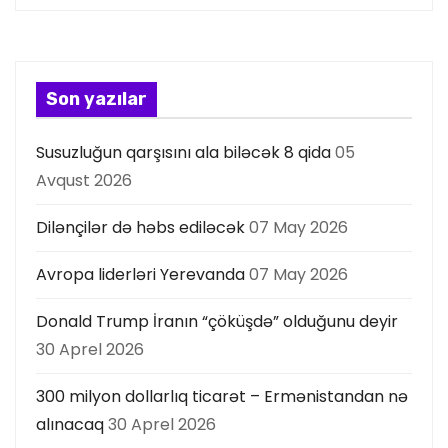
a
s
Son yazılar
ı
Susuzluğun qarşısını ala biləcək 8 qida
05
Avqust 2026
Dilənçilər də həbs ediləcək
07 May 2026
Avropa liderləri Yerevanda
07 May 2026
Donald Trump İranın “çöküşdə” olduğunu deyir
30 Aprel 2026
300 milyon dollarlıq ticarət – Ermənistandan nə
alınacaq
30 Aprel 2026