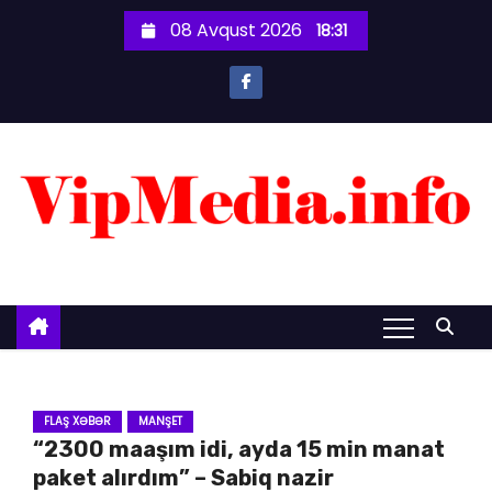
S
08 Avqust 2026
18:31
k
i
p
t
o
c
o
n
t
e
n
t
FLAŞ XƏBƏR
MANŞET
“2300 maaşım idi, ayda 15 min manat
paket alırdım” – Sabiq nazir