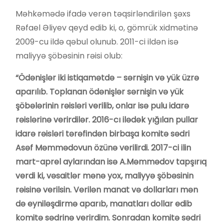
Məhkəmədə ifadə verən təqsirləndirilən şəxs
Rəfael Əliyev qeyd edib ki, o, gömrük xidmətinə
2009-cu ildə qəbul olunub. 2011-ci ildən isə
maliyyə şöbəsinin rəisi olub:
“Ödənişlər iki istiqamətdə – sərnişin və yük üzrə
aparılıb. Toplanan ödənişlər sərnişin və yük
şöbələrinin rəisləri verilib, onlar isə pulu idarə
rəislərinə verirdilər. 2016-cı ilədək yığılan pullar
idarə rəisləri tərəfindən birbaşa komitə sədri
Asəf Məmmədovun özünə verilirdi. 2017-ci ilin
mart-aprel aylarından isə A.Məmmədov tapşırıq
verdi ki, vəsaitlər mənə yox, maliyyə şöbəsinin
rəisinə verilsin. Verilən manat və dollarları mən
də eyniləşdirmə aparıb, manatları dollar edib
komitə sədrinə verirdim. Sonradan komitə sədri