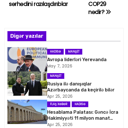
sərhədini razılaşdırıblar
COP29
z
nədir?
ı
n
Digər yazılar
a
v
HADISƏ
MANŞET
Avropa liderləri Yerevanda
i
May 7, 2026
q
MANŞET
Rusiya ilə danışıqlar
a
Azərbaycanda da keçirilə bilər
Apr 25, 2026
s
FLAŞ XƏBƏR
HADISƏ
i
Hesablama Palatası: Gəncə İcra
Hakimiyyəti 11 milyon manat
y
artıq xərcləyib
Apr 25, 2026