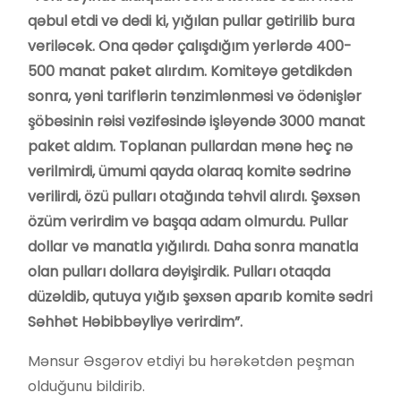
qəbul etdi və dedi ki, yığılan pullar gətirilib bura
veriləcək. Ona qədər çalışdığım yerlərdə 400-
500 manat paket alırdım. Komitəyə getdikdən
sonra, yəni tariflərin tənzimlənməsi və ödənişlər
şöbəsinin rəisi vəzifəsində işləyəndə 3000 manat
paket aldım. Toplanan pullardan mənə heç nə
verilmirdi, ümumi qayda olaraq komitə sədrinə
verilirdi, özü pulları otağında təhvil alırdı. Şəxsən
özüm verirdim və başqa adam olmurdu. Pullar
dollar və manatla yığılırdı. Daha sonra manatla
olan pulları dollara dəyişirdik. Pulları otaqda
düzəldib, qutuya yığıb şəxsən aparıb komitə sədri
Səhhət Həbibbəyliyə verirdim”.
Mənsur Əsgərov etdiyi bu hərəkətdən peşman
olduğunu bildirib.