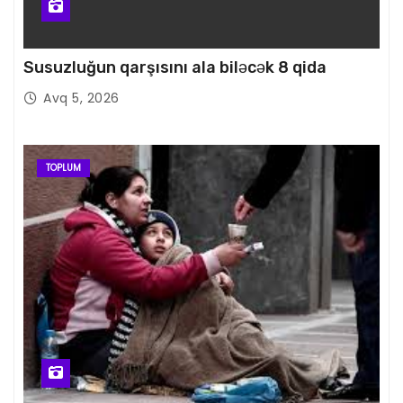
Susuzluğun qarşısını ala biləcək 8 qida
Avq 5, 2026
TOPLUM