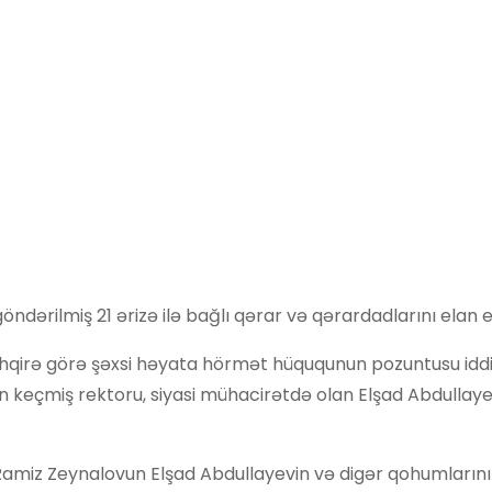
rilmiş 21 ərizə ilə bağlı qərar və qərardadlarını elan e
hqirə görə şəxsi həyata hörmət hüququnun pozuntusu iddia
in keçmiş rektoru, siyasi mühacirətdə olan Elşad Abdullaye
Ramiz Zeynalovun Elşad Abdullayevin və digər qohumların