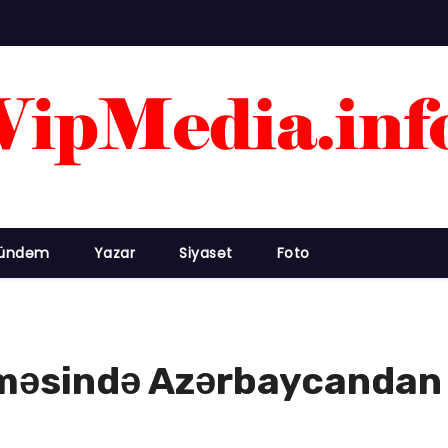
ündəm
Yazar
Siyasət
Foto
əsində Azərbaycandan 21