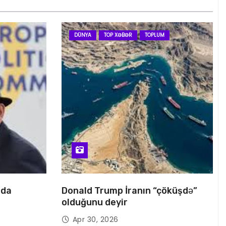
DÜNYA
TOP XƏBƏR
TOPLUM
nda
Donald Trump İranın “çöküşdə”
olduğunu deyir
Apr 30, 2026