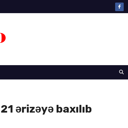
 ərizəyə baxılıb