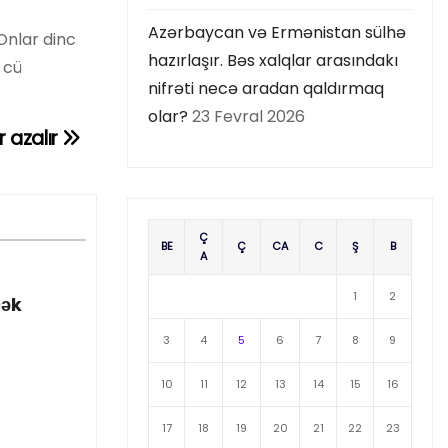
Azərbaycan və Ermənistan sülhə
Onlar dinc
hazırlaşır. Bəs xalqlar arasındakı
 cü
nifrəti necə aradan qaldırmaq
olar?
23 Fevral 2026
 azalır
Ç
BE
Ç
CA
C
Ş
B
A
1
2
cək
3
4
5
6
7
8
9
10
11
12
13
14
15
16
17
18
19
20
21
22
23