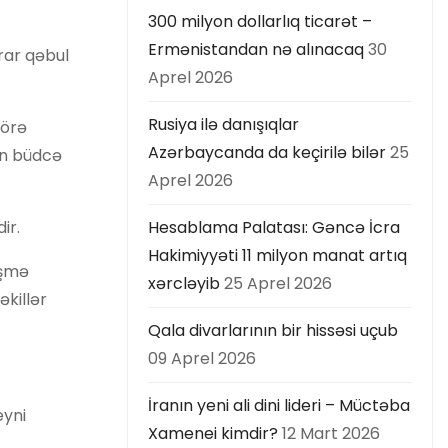
300 milyon dollarlıq ticarət –
Ermənistandan nə alınacaq
30
rar qəbul
Aprel 2026
Rusiya ilə danışıqlar
görə
Azərbaycanda da keçirilə bilər
25
in büdcə
Aprel 2026
ir.
Hesablama Palatası: Gəncə İcra
Hakimiyyəti 11 milyon manat artıq
əşmə
xərcləyib
25 Aprel 2026
killər
Qala divarlarının bir hissəsi uçub
09 Aprel 2026
İranın yeni ali dini lideri – Müctəba
eyni
Xamenei kimdir?
12 Mart 2026