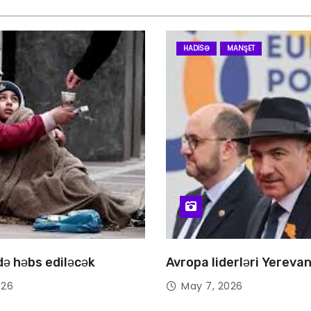
HADISƏ
MANŞET
 də həbs ediləcək
Avropa liderləri Yereva
026
May 7, 2026