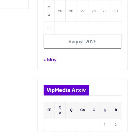
2
25
26
27
28
29
30
4
31
Avqust 2026
« May
VipMedia Arxiv
Ç
BE
Ç
CA
C
Ş
B
A
1
2