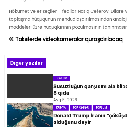
Hökumət və ərizəçilər – fəallar Natiq Cəfərov, Dilarə
toplaşma hüququnun məhdudlaşdırılmasından analoji şi
maddələri üzrə hüquqlarının pozulmasının tanınmasını 
Taksilərdə videokameralar quraşdırılacaq
Y
a
z
Digər yazılar
ı
TOPLUM
Susuzluğun qarşısını ala bilə
n
8 qida
a
Avq 5, 2026
DÜNYA
TOP XƏBƏR
TOPLUM
v
Donald Trump İranın “çöküş
olduğunu deyir
i