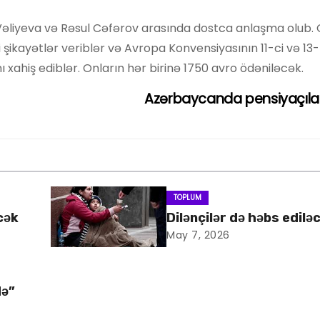
 Vəliyeva və Rəsul Cəfərov arasında dostca anlaşma olub. 
kayətlər veriblər və Avropa Konvensiyasının 11-ci və 13-
xahiş ediblər. Onların hər birinə 1750 avro ödəniləcək.
Azərbaycanda pensiyaçılar
TOPLUM
cək
Dilənçilər də həbs edilə
May 7, 2026
də”