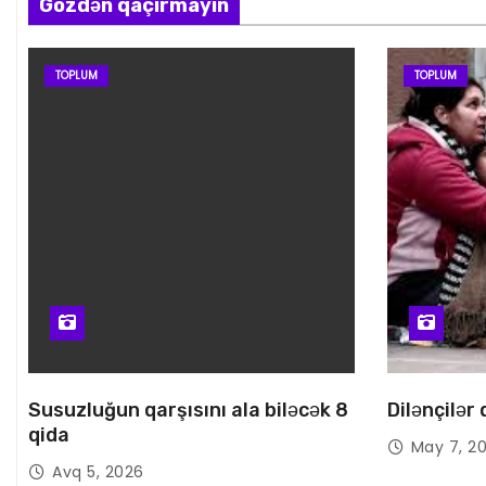
Gözdən qaçırmayın
TOPLUM
TOPLUM
Susuzluğun qarşısını ala biləcək 8
Dilənçilər
qida
May 7, 2
Avq 5, 2026