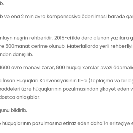
b.
ib və ona 2 min avro kompensasiya ödənilməsi barədə qə
layn nəşrin rəhbəridir. 2015-ci ildə dərc olunan yazılara 
üzrə 500manat cərimə olunub. Materiallarda yerli rəhbərliy
dən danışılıb.
 1600 avro mənəvi zərər, 800 hüquqi xərclər əvəzi ödəməlid
İnsan Hüquqları Konvensiyasının 11-ci (toplaşma və birl
maddələri üzrə hüquqlarının pozulmasından şikayət edən və
dostca anlaşıblar.
nu bildirib.
 hüquqlarının pozulmasına etiraz edən daha 14 ərizəçiyə 