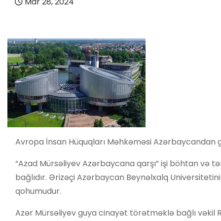
Mar 28, 2024
Avropa İnsan Hüquqları Məhkəməsi Azərbaycandan göndə
“Azad Mürsəliyev Azərbaycana qarşı” işi böhtan və tə
bağlıdır. Ərizəçi Azərbaycan Beynəlxalq Universitetin
qohumudur.
Azər Mürsəliyev guya cinayət törətməklə bağlı vəkil 