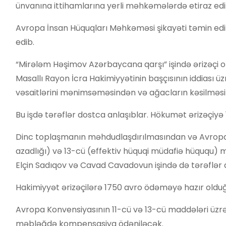
ünvanına ittihamlarına yerli məhkəmələrdə etiraz edi
Avropa İnsan Hüquqları Məhkəməsi şikayəti təmin ed
edib.
“Mirələm Həşimov Azərbaycana qarşı” işində ərizəçi on
Masallı Rayon İcra Hakimiyyətinin başçısının iddiası 
vəsaitlərini mənimsəməsindən və ağacların kəsilməsin
Bu işdə tərəflər dostca anlaşıblar. Hökumət ərizəçiyə
Dinc toplaşmanın məhdudlaşdırılmasından və Avropa 
azadlığı) və 13-cü (effektiv hüquqi müdafiə hüququ) 
Elçin Sadıqov və Cavad Cavadovun işində də tərəflər 
Hakimiyyət ərizəçilərə 1750 avro ödəməyə hazır olduğu
Avropa Konvensiyasının 11-cü və 13-cü maddələri üzrə
məbləğdə kompensasiya ödəniləcək.