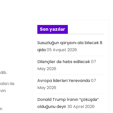
Son yazılar
Susuzluğun qarşısını ala biləcək 8
qida
05 Avqust 2026
Dilənçilər də həbs ediləcək
07
May 2026
dib.
Avropa liderləri Yerevanda
07
ları ilə
May 2026
vin
Donald Trump İranın “çöküşdə”
olduğunu deyir
30 Aprel 2026
ın