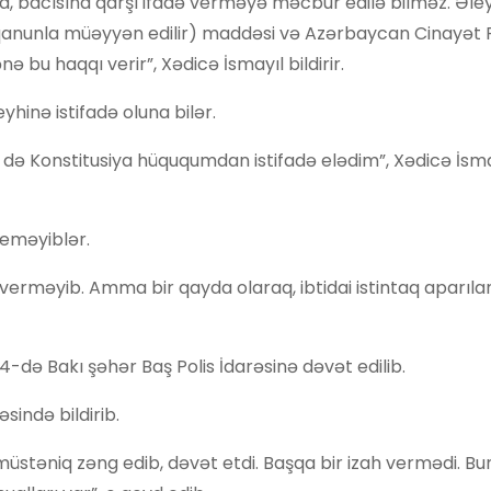
ına, bacısına qarşı ifadə verməyə məcbur edilə bilməz. Əle
qanunla müəyyən edilir) maddəsi və Azərbaycan Cinayət 
ə bu haqqı verir”, Xədicə İsmayıl bildirir.
hinə istifadə oluna bilər.
ə də Konstitusiya hüququmdan istifadə elədim”, Xədicə İsma
deməyiblər.
h verməyib. Amma bir qayda olaraq, ibtidai istintaq aparıla
-də Bakı şəhər Baş Polis İdarəsinə dəvət edilib.
ində bildirib.
müstəniq zəng edib, dəvət etdi. Başqa bir izah vermədi. 