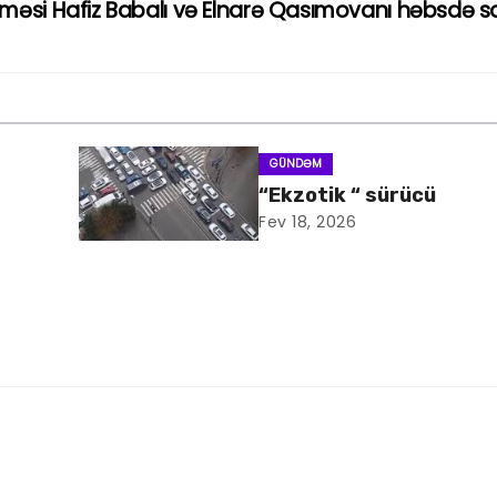
məsi Hafiz Babalı və Elnarə Qasımovanı həbsdə s
GÜNDƏM
“Ekzotik “ sürücü
Fev 18, 2026