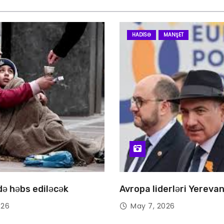
HADISƏ
MANŞET
 də həbs ediləcək
Avropa liderləri Yereva
026
May 7, 2026