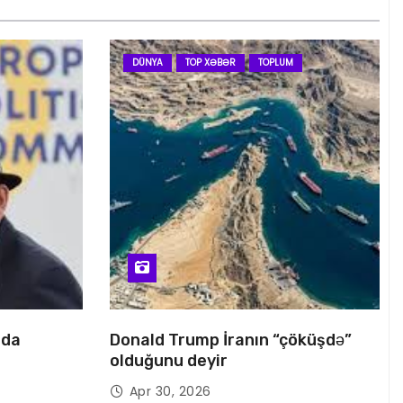
DÜNYA
TOP XƏBƏR
TOPLUM
nda
Donald Trump İranın “çöküşdə”
olduğunu deyir
Apr 30, 2026