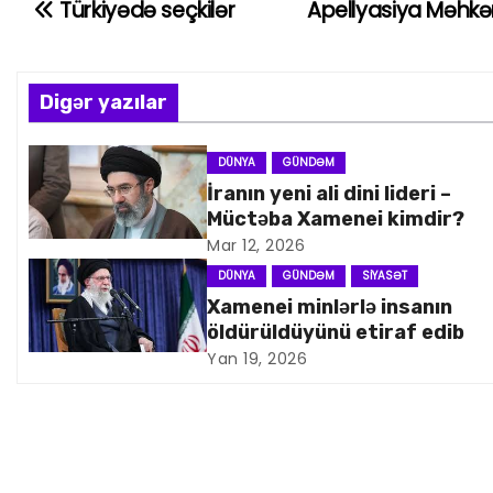
Türkiyədə seçkilər
Apellyasiya Məhkə
Y
a
z
Digər yazılar
ı
DÜNYA
GÜNDƏM
İranın yeni ali dini lideri –
n
Müctəba Xamenei kimdir?
a
Mar 12, 2026
DÜNYA
GÜNDƏM
SIYASƏT
v
Xamenei minlərlə insanın
öldürüldüyünü etiraf edib
i
Yan 19, 2026
q
a
s