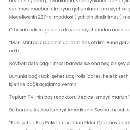
arvadına (ərinə), övladlarına, valideynlərinə, qardaş
verilməsi məcburi olmayan qohumların tam siyahısı 
Məcəlləsinin 227-ci maddəsi ( şahidin dindirilməsi) mən
O hesab edir ki, gələcəkdə verəcəyi ifadədən onun əley
“Mən istintaq orqanının qərəzini hiss etdim. Buna gör
edib.
Növbəti dəfə çağırılması barədə isə ona heç bir şey 
Bununla bağlı Bakı şəhər Baş Polis İdarəsi hələlik şər
işləri ilə bağlı açıqlama vermir.
Toplum TV-nin baş redaktoru Xədicə İsmayıl martın 14
Bu barədə Xədicə İsmayıl Amerikanın Səsinə müsahibəs
“Bakı şəhər Baş Polis İdarəsindən Eldar Qədimov adlı 