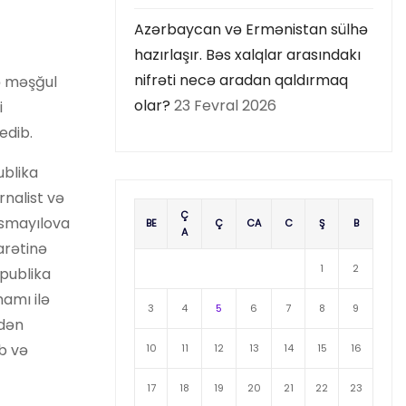
Azərbaycan və Ermənistan sülhə
hazırlaşır. Bəs xalqlar arasındakı
nifrəti necə aradan qaldırmaq
lə məşğul
olar?
23 Fevral 2026
i
edib.
ublika
rnalist və
Ç
 İsmayılova
BE
Ç
CA
C
Ş
B
A
arətinə
1
2
spublika
hamı ilə
3
4
5
6
7
8
9
ndən
ıb və
10
11
12
13
14
15
16
17
18
19
20
21
22
23