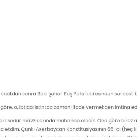
saatdan sonra Bakı şəhər Baş Polis İdarəsindən sərbəst bu
örə, o, ibtidai istintaq zamanı ifadə verməkdən imtina ed
 prosedur mövzularında mübahisə elədik. Ona görə biraz u
a etdim. Çünki Azərbaycan Konstitusiyasının 66-cı (heç k