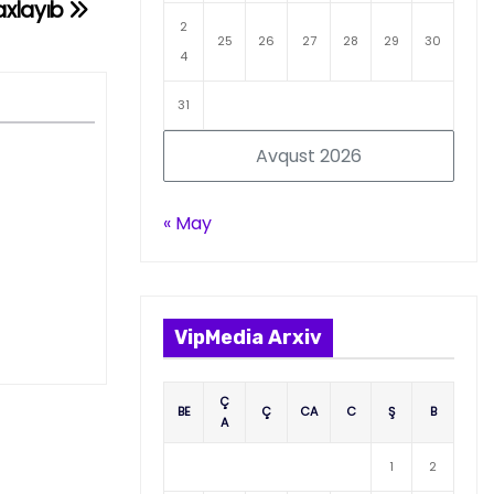
axlayıb
2
25
26
27
28
29
30
4
31
Avqust 2026
« May
VipMedia Arxiv
Ç
BE
Ç
CA
C
Ş
B
A
1
2