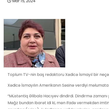
Mar 15, 2024
Toplum TV-nin baş redaktoru Xədicə İsmayıl bir neçə 
Xədicə İsmayılın Amerikanın Səsinə verdiyi məlumata g
“Müstəntiq Əlibala Hacıyev dindirdi. Dindirmə zamanı
Məğz bundan ibarət idi ki, mən ifadə verməkdən imtin