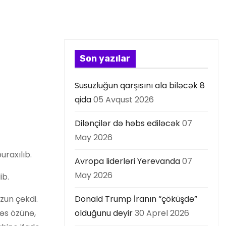
Son yazılar
Susuzluğun qarşısını ala biləcək 8
qida
05 Avqust 2026
Dilənçilər də həbs ediləcək
07
May 2026
raxılıb.
Avropa liderləri Yerevanda
07
May 2026
ib.
zun çəkdi.
Donald Trump İranın “çöküşdə”
əs özünə,
olduğunu deyir
30 Aprel 2026