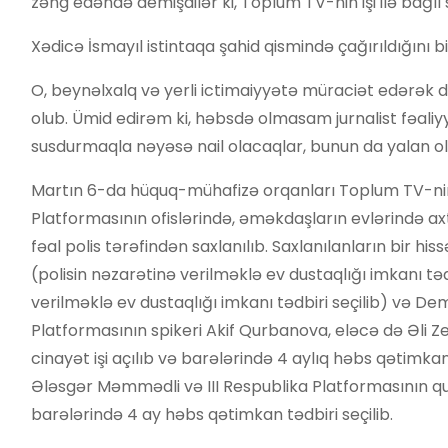
zəng edəndə demişdilər ki, Toplum TV-nin işi ilə bağlı s
Xədicə İsmayıl istintaqa şahid qismində çağırıldığını bil
O, beynəlxalq və yerli ictimaiyyətə müraciət edərək d
olub. Ümid edirəm ki, həbsdə olmasam jurnalist fəaliy
susdurmaqla nəyəsə nail olacaqlar, bunun da yalan o
Martın 6-da hüquq-mühafizə orqanları Toplum TV-nin,
Platformasının ofislərində, əməkdaşların evlərində axt
fəal polis tərəfindən saxlanılıb. Saxlanılanların bir hi
(polisin nəzarətinə verilməklə ev dustaqlığı imkanı tə
verilməklə ev dustaqlığı imkanı tədbiri seçilib) və De
Platformasının spikeri Akif Qurbanova, eləcə də Əli Z
cinayət işi açılıb və barələrində 4 aylıq həbs qətimkan
Ələsgər Məmmədli və III Respublika Platformasının quru
barələrində 4 ay həbs qətimkan tədbiri seçilib.