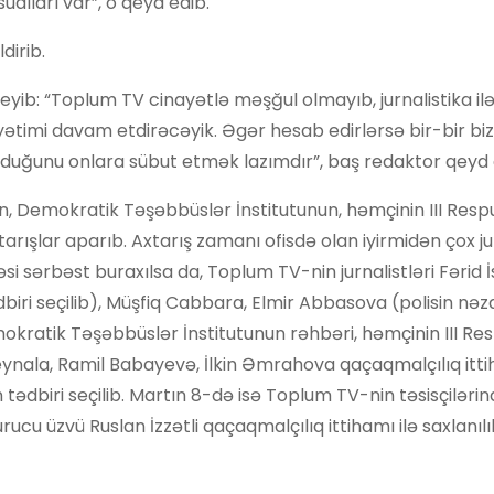
ualları var”, o qeyd edib.
dirib.
eyib: “Toplum TV cinayətlə məşğul olmayıb, jurnalistika i
yətimi davam etdirəcəyik. Əgər hesab edirlərsə bir-bir biz
lduğunu onlara sübut etmək lazımdır”, baş redaktor qeyd 
 Demokratik Təşəbbüslər İnstitutunun, həmçinin III Resp
arışlar aparıb. Axtarış zamanı ofisdə olan iyirmidən çox ju
ssəsi sərbəst buraxılsa da, Toplum TV-nin jurnalistləri Fərid
dbiri seçilib), Müşfiq Cabbara, Elmir Abbasova (polisin nəz
mokratik Təşəbbüslər İnstitutunun rəhbəri, həmçinin III Re
eynala, Ramil Babayevə, İlkin Əmrahova qaçaqmalçılıq itti
 tədbiri seçilib. Martın 8-də isə Toplum TV-nin təsisçiləri
cu üzvü Ruslan İzzətli qaçaqmalçılıq ittihamı ilə saxlanıl