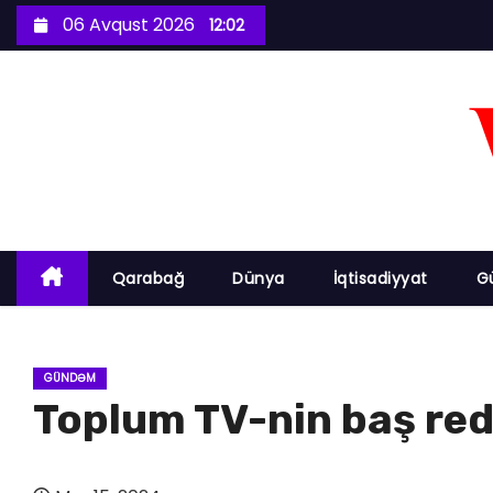
S
06 Avqust 2026
12:02
k
i
p
t
o
c
o
n
Qarabağ
Dünya
İqtisadiyyat
G
t
e
n
GÜNDƏM
t
Toplum TV-nin baş red