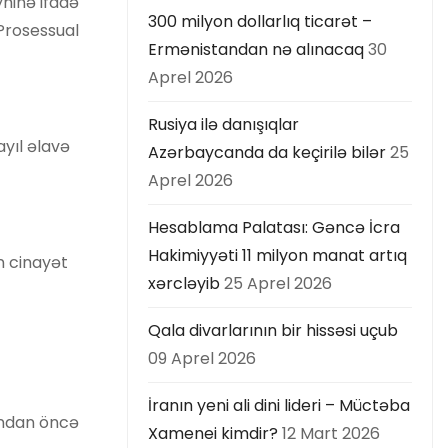
yhinə ifadə
300 milyon dollarlıq ticarət –
Prosessual
Ermənistandan nə alınacaq
30
Aprel 2026
Rusiya ilə danışıqlar
yıl əlavə
Azərbaycanda da keçirilə bilər
25
Aprel 2026
Hesablama Palatası: Gəncə İcra
Hakimiyyəti 11 milyon manat artıq
n cinayət
xərcləyib
25 Aprel 2026
Qala divarlarının bir hissəsi uçub
09 Aprel 2026
İranın yeni ali dini lideri – Müctəba
Bundan öncə
Xamenei kimdir?
12 Mart 2026