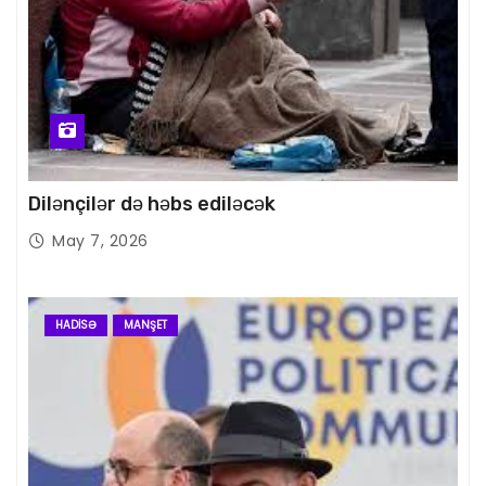
Dilənçilər də həbs ediləcək
May 7, 2026
HADISƏ
MANŞET