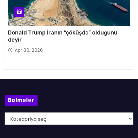
Donald Trump İranın “çöküşdə” olduğunu
deyir
Apr 30, 2026
Bölmələr
B
ö
l