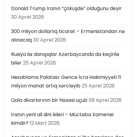
Donald Trump İranın “çöküşdə” olduğunu deyir
30 Aprel 2026
300 milyon dollarlıq ticarət – Ermənistandan nə
alınacaq
30 Aprel 2026
Rusiya ilə danışıqlar Azərbaycanda da keçirilə
bilər
25 Aprel 2026
Hesablama Palatası: Gəncə İcra Hakimiyyəti 11
milyon manat artıq xərcləyib
25 Aprel 2026
Qala divarlarının bir hissəsi uçub
09 Aprel 2026
İranın yeni ali dini lideri – Müctəba Xamenei
kimdir?
12 Mart 2026