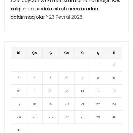
Azərbaycan və Ermənistan sülhə hazırlaşır. Bəs
xalqlar arasındakı nifrəti necə aradan
qaldırmaq olar?
23 Fevral 2026
BE
ÇA
Ç
CA
C
Ş
B
1
2
3
4
5
6
7
8
9
10
11
12
13
14
15
16
17
18
19
20
21
22
23
24
25
26
27
28
29
30
31