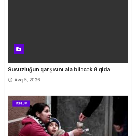
Susuzluğun qarşısını ala biləcək 8 qida
Avq 5, 2026
TOPLUM