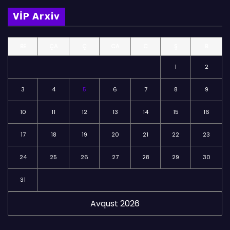
m
VİP Arxiv
ə
l
BE
ÇA
Ç
CA
C
Ş
B
ə
r
1
2
3
4
5
6
7
8
9
10
11
12
13
14
15
16
17
18
19
20
21
22
23
24
25
26
27
28
29
30
31
Avqust 2026