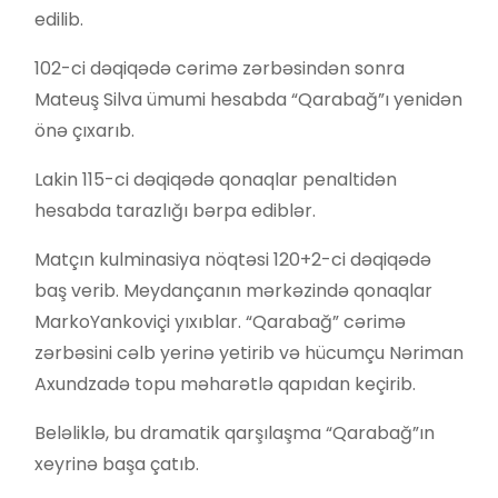
edilib.
102-ci dəqiqədə cərimə zərbəsindən sonra
Mateuş Silva ümumi hesabda “Qarabağ”ı yenidən
önə çıxarıb.
Lakin 115-ci dəqiqədə qonaqlar penaltidən
hesabda tarazlığı bərpa ediblər.
Matçın kulminasiya nöqtəsi 120+2-ci dəqiqədə
baş verib. Meydançanın mərkəzində qonaqlar
MarkoYankoviçi yıxıblar. “Qarabağ” cərimə
zərbəsini cəlb yerinə yetirib və hücumçu Nəriman
Axundzadə topu məharətlə qapıdan keçirib.
Beləliklə, bu dramatik qarşılaşma “Qarabağ”ın
xeyrinə başa çatıb.