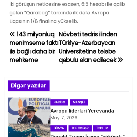
İki görüşün nəticəsinə əsasən, 6:5 hesabı ilə qalib
gələn “Qarabağ” tarixində ilk dəfə Avropa
Liqasının 1/8 finalına yüksəlib.
143 milyonluq
Növbəti tədris ilindən
Y
mənimsəmə faktı
Türkiyə-Azərbaycan
a
ilə bağlı daha bir
Universitetinə tələbə
məhkəmə
qəbulu elan ediləcək
z
ı
n
Digər yazılar
a
HADISƏ
MANŞET
v
Avropa liderləri Yerevanda
May 7, 2026
i
DÜNYA
TOP XƏBƏR
TOPLUM
Donald Trump İranın “çöküşdə”