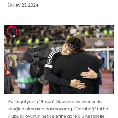
Fev 23, 2024
Portuqaliyanın “Braqa” klubunun ev oyununda
məğlub olmasına baxmayaraq, “Qarabağ” futbol
klubu iki oyunun nəticələrinə görə 6:5 hesabı ilə