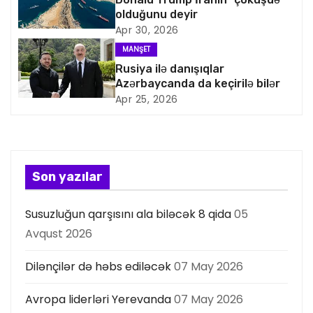
q
olduğunu deyir
a
Apr 30, 2026
MANŞET
s
Rusiya ilə danışıqlar
Azərbaycanda da keçirilə bilər
i
Apr 25, 2026
y
a
s
Son yazılar
ı
Susuzluğun qarşısını ala biləcək 8 qida
05
Avqust 2026
Dilənçilər də həbs ediləcək
07 May 2026
Avropa liderləri Yerevanda
07 May 2026