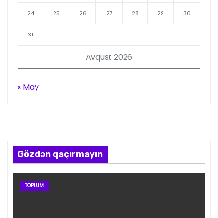
24
25
26
27
28
29
30
31
Avqust 2026
« May
Gözdən qaçırmayın
TOPLUM