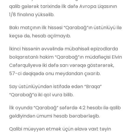
qalib gələrək tarixində ilk dəfə Avropa Liqasının
1/8 finalına yüksəlib.
Bakı matçının ilk hissəsi “Qarabağ”ın üstünlüyü ilə
keçsə də, hesab açılmayıb.
İkinci hissənin əvvəlində mübahisəli epizodlarda
bolqarıstanlı hakim “Qarabağ”ın müdafiəçisi Elvin
Cəfərquliyevə iki dəfə sarı vərəqə göstərərək,
57-ci dəqiqədə onu meydandan çıxarıb.
Say üstünlüyündən istifadə edən “Braqa”
“Qarabağ”a iki qol vura bilib.
İlk oyunda “Qarabağ” səfərdə 4:2 hesabı ilə qalib
gəldiyindən ümumi hesab bərabərləşib.
Qalibi müəyyən etmək üçün əlavə vaxt təyin