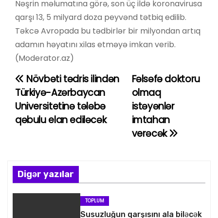
Nəşrin məlumatına görə, son üç ildə koronavirusa
qarşı 13, 5 milyard doza peyvənd tətbiq edilib.
Təkcə Avropada bu tədbirlər bir milyondan artıq
adamın həyatını xilas etməyə imkan verib.
(Moderator.az)
Növbəti tədris ilindən
Fəlsəfə doktoru
Y
Türkiyə-Azərbaycan
olmaq
a
Universitetinə tələbə
istəyənlər
qəbulu elan ediləcək
imtahan
z
verəcək
ı
n
Digər yazılar
a
v
TOPLUM
Susuzluğun qarşısını ala biləcək