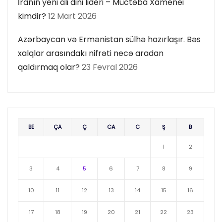
İranın yeni ali dini lideri – Müctəba Xamenei
kimdir?
12 Mart 2026
Azərbaycan və Ermənistan sülhə hazırlaşır. Bəs
xalqlar arasındakı nifrəti necə aradan
qaldırmaq olar?
23 Fevral 2026
BE
ÇA
Ç
CA
C
Ş
B
1
2
3
4
5
6
7
8
9
10
11
12
13
14
15
16
17
18
19
20
21
22
23