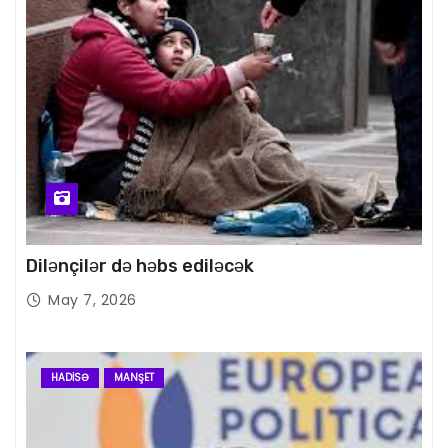
Dilənçilər də həbs ediləcək
May 7, 2026
HADISƏ
MANŞET