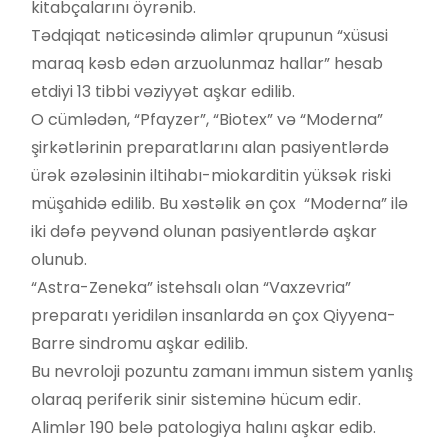
kitabçalarını öyrənib.
Tədqiqat nəticəsində alimlər qrupunun “xüsusi
maraq kəsb edən arzuolunmaz hallar” hesab
etdiyi 13 tibbi vəziyyət aşkar edilib.
O cümlədən, “Pfayzer”, “Biotex” və “Moderna”
şirkətlərinin preparatlarını alan pasiyentlərdə
ürək əzələsinin iltihabı-miokarditin yüksək riski
müşahidə edilib. Bu xəstəlik ən çox “Moderna” ilə
iki dəfə peyvənd olunan pasiyentlərdə aşkar
olunub.
“Astra-Zeneka” istehsalı olan “Vaxzevria”
preparatı yeridilən insanlarda ən çox Qiyyena-
Barre sindromu aşkar edilib.
Bu nevroloji pozuntu zamanı immun sistem yanlış
olaraq periferik sinir sisteminə hücum edir.
Alimlər 190 belə patologiya halını aşkar edib.