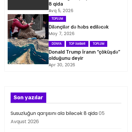
i
8 qida
Avq 5, 2026
q
TOPLUM
a
Dilənçilər də həbs ediləcək
May 7, 2026
s
DÜNYA
TOP XƏBƏR
TOPLUM
i
Donald Trump İranın “çöküşdə”
olduğunu deyir
y
Apr 30, 2026
a
s
Son yazılar
ı
Susuzluğun qarşısını ala biləcək 8 qida
05
Avqust 2026