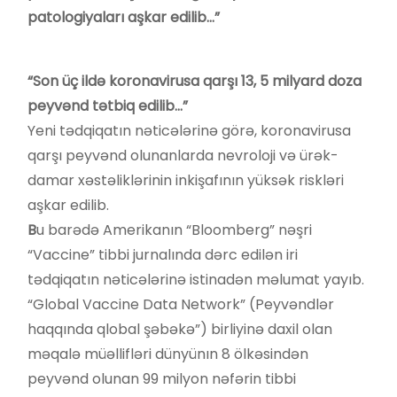
patologiyaları aşkar edilib…”
“Son üç ildə koronavirusa qarşı 13, 5 milyard doza
peyvənd tətbiq edilib…”
Yeni tədqiqatın nəticələrinə görə, koronavirusa
qarşı peyvənd olunanlarda nevroloji və ürək-
damar xəstəliklərinin inkişafının yüksək riskləri
aşkar edilib.
B
u barədə Amerikanın “Bloomberg” nəşri
“Vaccine” tibbi jurnalında dərc edilən iri
tədqiqatın nəticələrinə istinadən məlumat yayıb.
“Global Vaccine Data Network” (Peyvəndlər
haqqında qlobal şəbəkə”) birliyinə daxil olan
məqalə müəllifləri dünyünın 8 ölkəsindən
peyvənd olunan 99 milyon nəfərin tibbi