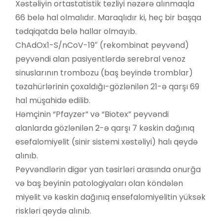
Xəstəliyin ortastatistik tezliyi nəzərə alınmaqla
66 belə hal olmalıdır. Maraqlıdır ki, heç bir başqa
tədqiqatda belə hallar olmayıb.
ChAdOx1-S/nCoV-19″ (rekombinat peyvənd)
peyvəndi alan pasiyentlərdə serebral venoz
sinuslarının trombozu (baş beyində tromblar)
təzahürlərinin çoxaldığı-gözlənilən 21-ə qarşı 69
hal müşahidə edilib.
Həmçinin “Pfayzer” və “Biotex” peyvəndi
alanlarda gözlənilən 2-ə qarşı 7 kəskin dağınıq
esefalomiyelit (sinir sistemi xəstəliyi) halı qeydə
alınıb.
Peyvəndlərin digər yan təsirləri arasında onurğa
və baş beyinin patologiyaları olan köndələn
miyelit və kəskin dağınıq ensefalomiyelitin yüksək
riskləri qeydə alınıb.