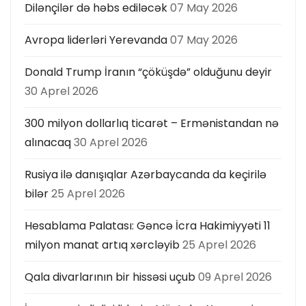
Dilənçilər də həbs ediləcək
07 May 2026
Avropa liderləri Yerevanda
07 May 2026
Donald Trump İranın “çöküşdə” olduğunu deyir
30 Aprel 2026
300 milyon dollarlıq ticarət – Ermənistandan nə
alınacaq
30 Aprel 2026
Rusiya ilə danışıqlar Azərbaycanda da keçirilə
bilər
25 Aprel 2026
Hesablama Palatası: Gəncə İcra Hakimiyyəti 11
milyon manat artıq xərcləyib
25 Aprel 2026
Qala divarlarının bir hissəsi uçub
09 Aprel 2026