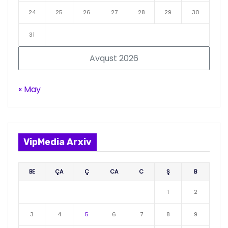
24
25
26
27
28
29
30
31
Avqust 2026
« May
VipMedia Arxiv
BE
ÇA
Ç
CA
C
Ş
B
1
2
3
4
5
6
7
8
9