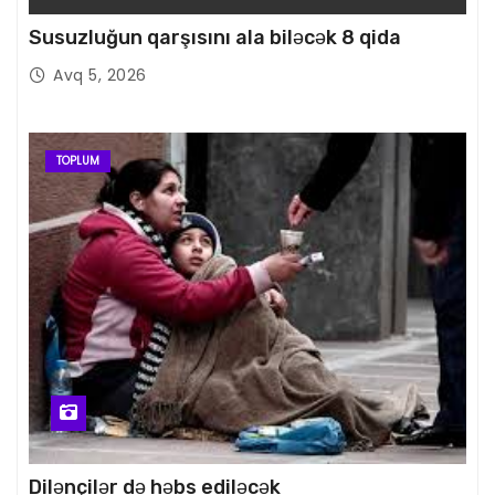
Susuzluğun qarşısını ala biləcək 8 qida
Avq 5, 2026
TOPLUM
Dilənçilər də həbs ediləcək