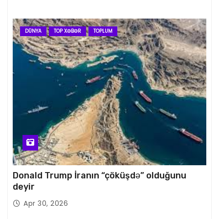
DÜNYA
TOP XƏBƏR
TOPLUM
Donald Trump İranın “çöküşdə” olduğunu
deyir
Apr 30, 2026