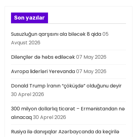
s
ı
Son yazılar
Susuzluğun qarşısını ala biləcək 8 qida
05
Avqust 2026
Dilənçilər də həbs ediləcək
07 May 2026
Avropa liderləri Yerevanda
07 May 2026
Donald Trump İranın “çöküşdə” olduğunu deyir
30 Aprel 2026
300 milyon dollarlıq ticarət – Ermənistandan nə
alınacaq
30 Aprel 2026
Rusiya ilə danışıqlar Azərbaycanda da keçirilə