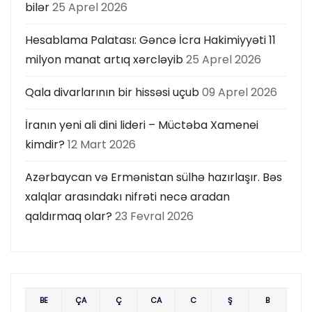
bilər
25 Aprel 2026
Hesablama Palatası: Gəncə İcra Hakimiyyəti 11
milyon manat artıq xərcləyib
25 Aprel 2026
Qala divarlarının bir hissəsi uçub
09 Aprel 2026
İranın yeni ali dini lideri – Müctəba Xamenei
kimdir?
12 Mart 2026
Azərbaycan və Ermənistan sülhə hazırlaşır. Bəs
xalqlar arasındakı nifrəti necə aradan
qaldırmaq olar?
23 Fevral 2026
BE
ÇA
Ç
CA
C
Ş
B