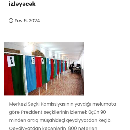
izləyəcək
Fev 6, 2024
Mərkəzi Seçki Komissiyasının yaydığı məlumata
görə Prezident seçkilərinin izləmək üçün 90
mindən artıq müşahidəçi qeydiyyatdan keçib.
Qeydiyyatdan keçənlərin 800 nəfəriən