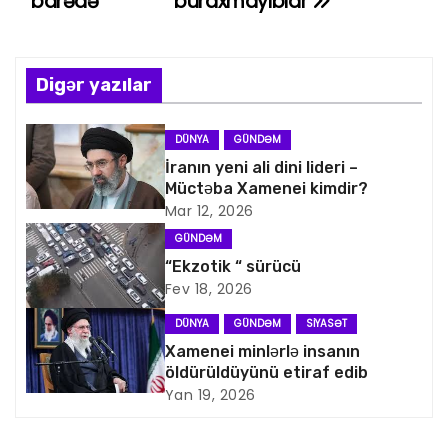
barədə
buraxmayıblar
n
a
Digər yazılar
v
DÜNYA
GÜNDƏM
i
İranın yeni ali dini lideri –
Müctəba Xamenei kimdir?
q
Mar 12, 2026
a
GÜNDƏM
“Ekzotik “ sürücü
s
Fev 18, 2026
i
DÜNYA
GÜNDƏM
SIYASƏT
Xamenei minlərlə insanın
y
öldürüldüyünü etiraf edib
Yan 19, 2026
a