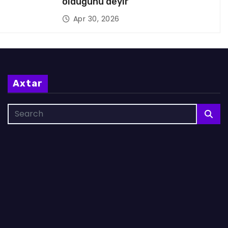
olduğunu deyir
Apr 30, 2026
Axtar