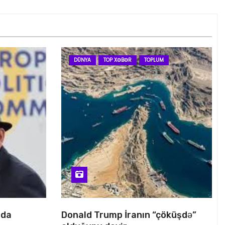
DÜNYA
TOP XƏBƏR
TOPLUM
nda
Donald Trump İranın “çöküşdə”