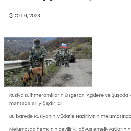
Okt 6, 2023
Rusiya sülhməramlıların Əsgəran, Ağdərə və Şuşada
məntəqələri yığışdırıldı.
Bu barədə Rusiyanın Müdafiə Nazirliyinin məlumatında 
Məlumatda həmçinin deyilir ki, döyüş əməliyyatlarının 