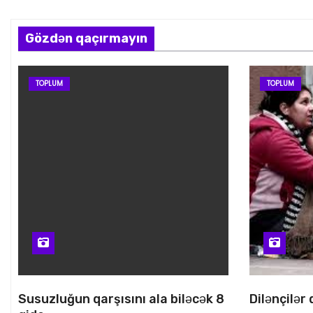
Gözdən qaçırmayın
TOPLUM
TOPLUM
Susuzluğun qarşısını ala biləcək 8
Dilənçilər