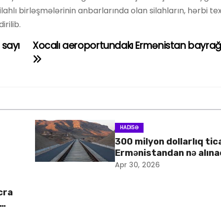
ahlı birləşmələrinin anbarlarında olan silahların, hərbi te
rilib.
 sayı
Xocalı aeroportundakı Ermənistan bayrağı 
HADISƏ
300 milyon dollarlıq tic
Ermənistandan nə alın
Apr 30, 2026
cra