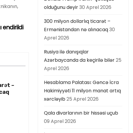
xnikanın,
olduğunu deyir
30 Aprel 2026
300 milyon dollarlıq ticarət –
endirildi
Ermənistandan nə alınacaq
30
Aprel 2026
Rusiya ilə danışıqlar
Azərbaycanda da keçirilə bilər
25
Aprel 2026
Hesablama Palatası: Gəncə İcra
arət –
Hakimiyyəti 11 milyon manat artıq
acaq
xərcləyib
25 Aprel 2026
Qala divarlarının bir hissəsi uçub
09 Aprel 2026