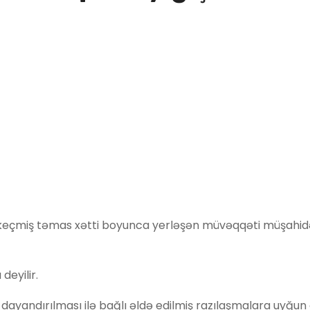
 keçmiş təmas xətti boyunca yerləşən müvəqqəti müşahid
deyilir.
dayandırılması ilə bağlı əldə edilmiş razılaşmalara uyğun 