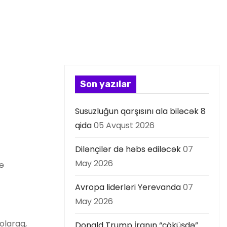
Son yazılar
Susuzluğun qarşısını ala biləcək 8
qida
05 Avqust 2026
Dilənçilər də həbs ediləcək
07
May 2026
ə
Avropa liderləri Yerevanda
07
May 2026
olaraq,
Donald Trump İranın “çöküşdə”