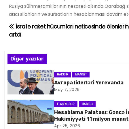
Rusiya sülhməramlılarının nəzarəti altında Qarabağ sil
atıcı silahların və sursatların hesablanması davam etdi
İsrailə raket hücumları nəticəsində ölənlərin
Y
artdı
a
z
Digər yazılar
ı
n
HADISƏ
MANŞET
Avropa liderləri Yerevanda
a
May 7, 2026
v
FLAŞ XƏBƏR
HADISƏ
i
Hesablama Palatası: Gəncə İ
Hakimiyyəti 11 milyon manat
q
artıq xərcləyib
Apr 25, 2026