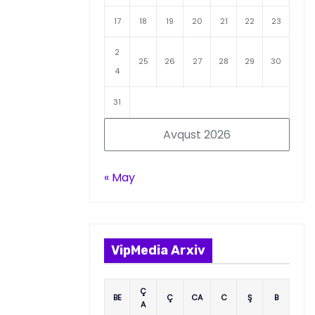
17
18
19
20
21
22
23
2
25
26
27
28
29
30
4
31
Avqust 2026
« May
VipMedia Arxiv
Ç
BE
Ç
CA
C
Ş
B
A