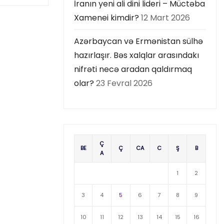
İranın yeni ali dini lideri – Müctəba
Xamenei kimdir?
12 Mart 2026
Azərbaycan və Ermənistan sülhə
hazırlaşır. Bəs xalqlar arasındakı
nifrəti necə aradan qaldırmaq
olar?
23 Fevral 2026
Ç
BE
Ç
CA
C
Ş
B
A
1
2
3
4
5
6
7
8
9
10
11
12
13
14
15
16