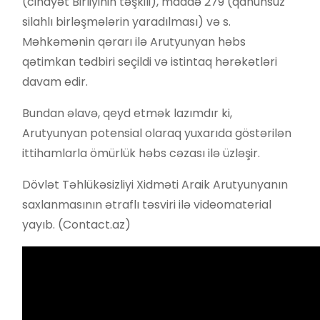
(cinayət Birliyinin təşkili), maddə 279 (qanunsuz
silahlı birləşmələrin yaradılması) və s.
Məhkəmənin qərarı ilə Arutyunyan həbs
qətimkan tədbiri seçildi və istintaq hərəkətləri
davam edir.
Bundan əlavə, qeyd etmək lazımdır ki,
Arutyunyan potensial olaraq yuxarıda göstərilən
ittihamlarla ömürlük həbs cəzası ilə üzləşir.
Dövlət Təhlükəsizliyi Xidməti Araik Arutyunyanın
saxlanmasının ətraflı təsviri ilə videomaterial
yayıb. (Contact.az)