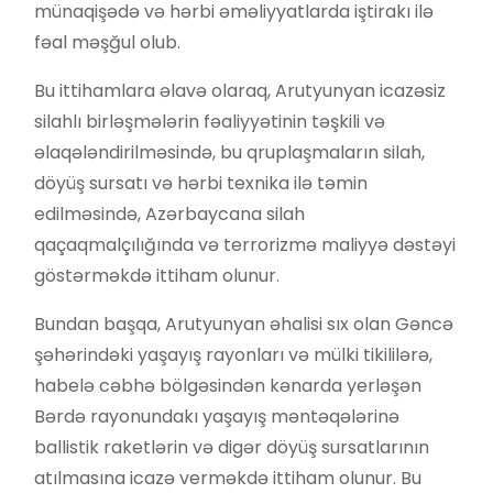
münaqişədə və hərbi əməliyyatlarda iştirakı ilə
fəal məşğul olub.
Bu ittihamlara əlavə olaraq, Arutyunyan icazəsiz
silahlı birləşmələrin fəaliyyətinin təşkili və
əlaqələndirilməsində, bu qruplaşmaların silah,
döyüş sursatı və hərbi texnika ilə təmin
edilməsində, Azərbaycana silah
qaçaqmalçılığında və terrorizmə maliyyə dəstəyi
göstərməkdə ittiham olunur.
Bundan başqa, Arutyunyan əhalisi sıx olan Gəncə
şəhərindəki yaşayış rayonları və mülki tikililərə,
habelə cəbhə bölgəsindən kənarda yerləşən
Bərdə rayonundakı yaşayış məntəqələrinə
ballistik raketlərin və digər döyüş sursatlarının
atılmasına icazə verməkdə ittiham olunur. Bu