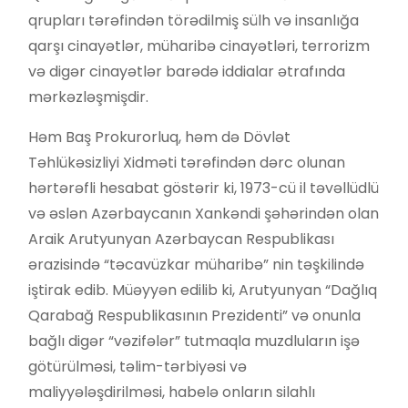
qrupları tərəfindən törədilmiş sülh və insanlığa
qarşı cinayətlər, müharibə cinayətləri, terrorizm
və digər cinayətlər barədə iddialar ətrafında
mərkəzləşmişdir.
Həm Baş Prokurorluq, həm də Dövlət
Təhlükəsizliyi Xidməti tərəfindən dərc olunan
hərtərəfli hesabat göstərir ki, 1973-cü il təvəllüdlü
və əslən Azərbaycanın Xankəndi şəhərindən olan
Araik Arutyunyan Azərbaycan Respublikası
ərazisində “təcavüzkar müharibə” nin təşkilində
iştirak edib. Müəyyən edilib ki, Arutyunyan “Dağlıq
Qarabağ Respublikasının Prezidenti” və onunla
bağlı digər “vəzifələr” tutmaqla muzdluların işə
götürülməsi, təlim-tərbiyəsi və
maliyyələşdirilməsi, habelə onların silahlı