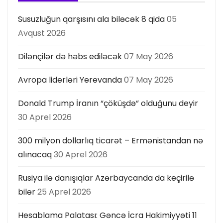
s
Susuzluğun qarşısını ala biləcək 8 qida
05
Avqust 2026
ı
Dilənçilər də həbs ediləcək
07 May 2026
Avropa liderləri Yerevanda
07 May 2026
Donald Trump İranın “çöküşdə” olduğunu deyir
30 Aprel 2026
300 milyon dollarlıq ticarət – Ermənistandan nə
alınacaq
30 Aprel 2026
Rusiya ilə danışıqlar Azərbaycanda da keçirilə
bilər
25 Aprel 2026
Hesablama Palatası: Gəncə İcra Hakimiyyəti 11