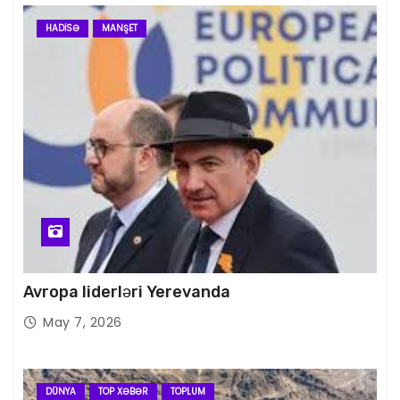
HADISƏ
MANŞET
Avropa liderləri Yerevanda
May 7, 2026
DÜNYA
TOP XƏBƏR
TOPLUM