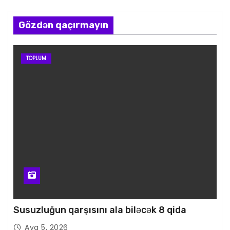
Gözdən qaçırmayın
TOPLUM
Susuzluğun qarşısını ala biləcək 8 qida
Avq 5, 2026