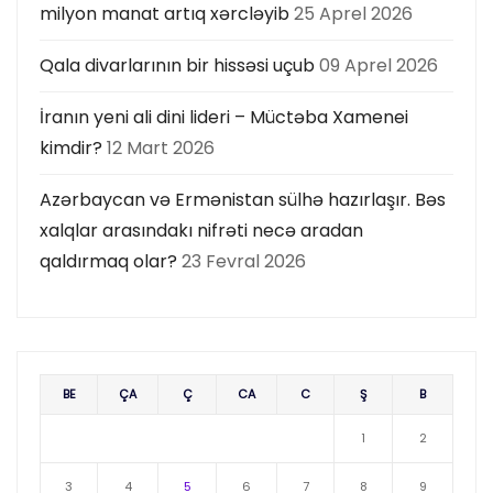
milyon manat artıq xərcləyib
25 Aprel 2026
Qala divarlarının bir hissəsi uçub
09 Aprel 2026
İranın yeni ali dini lideri – Müctəba Xamenei
kimdir?
12 Mart 2026
Azərbaycan və Ermənistan sülhə hazırlaşır. Bəs
xalqlar arasındakı nifrəti necə aradan
qaldırmaq olar?
23 Fevral 2026
BE
ÇA
Ç
CA
C
Ş
B
1
2
3
4
5
6
7
8
9