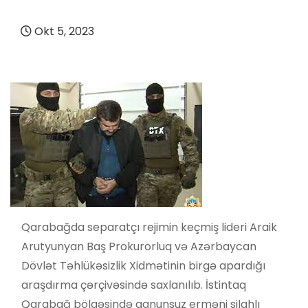
Okt 5, 2023
Qarabağda separatçı rejimin keçmiş lideri Araik
Arutyunyan Baş Prokurorluq və Azərbaycan
Dövlət Təhlükəsizlik Xidmətinin birgə apardığı
araşdırma çərçivəsində saxlanılıb. İstintaq
Qarabağ bölgəsində qanunsuz erməni silahlı