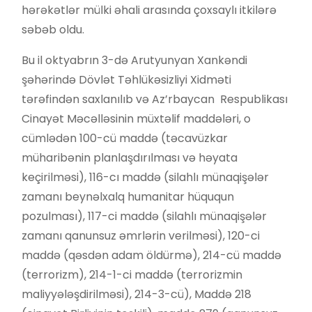
hərəkətlər mülki əhali arasında çoxsaylı itkilərə
səbəb oldu.
Bu il oktyabrın 3-də Arutyunyan Xankəndi
şəhərində Dövlət Təhlükəsizliyi Xidməti
tərəfindən saxlanılıb və Az’rbaycan Respublikası
Cinayət Məcəlləsinin müxtəlif maddələri, o
cümlədən 100-cü maddə (təcavüzkar
müharibənin planlaşdırılması və həyata
keçirilməsi), 116-cı maddə (silahlı münaqişələr
zamanı beynəlxalq humanitar hüququn
pozulması), 117-ci maddə (silahlı münaqişələr
zamanı qanunsuz əmrlərin verilməsi), 120-ci
maddə (qəsdən adam öldürmə), 214-cü maddə
(terrorizm), 214-1-ci maddə (terrorizmin
maliyyələşdirilməsi), 214-3-cü), Maddə 218