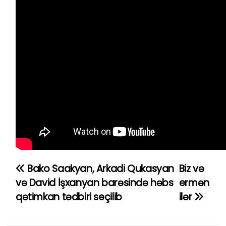
Bako Saakyan, Arkadi Qukasyan
Biz və
Y
və David İşxanyan barəsində həbs
ermən
a
qətimkan tədbiri seçilib
ilər
z