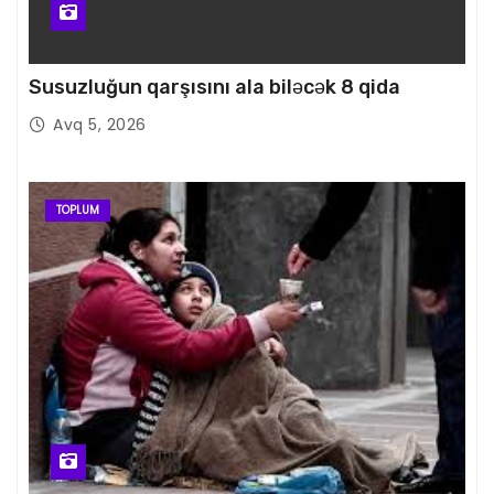
Susuzluğun qarşısını ala biləcək 8 qida
Avq 5, 2026
TOPLUM