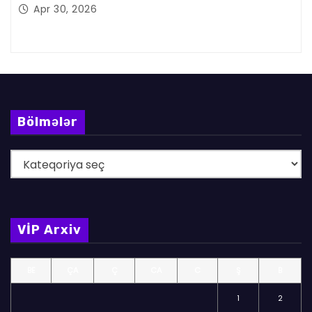
Apr 30, 2026
Bölmələr
B
ö
l
m
VİP Arxiv
ə
l
BE
ÇA
Ç
CA
C
Ş
B
ə
r
1
2