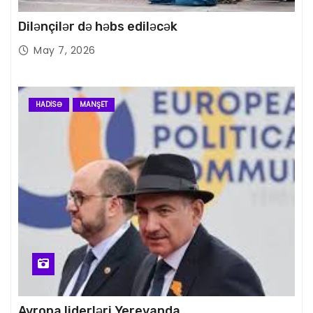
Dilənçilər də həbs ediləcək
May 7, 2026
HADISƏ
MANŞET
Avropa liderləri Yerevanda