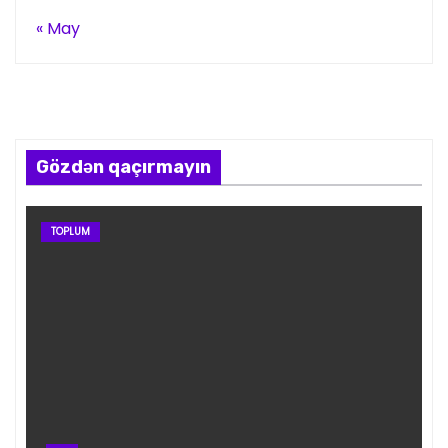
« May
Gözdən qaçırmayın
TOPLUM