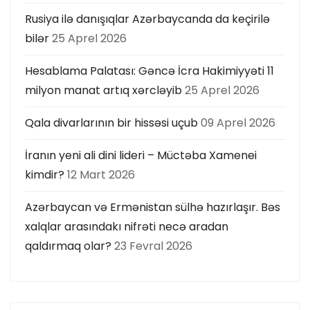
Rusiya ilə danışıqlar Azərbaycanda da keçirilə
bilər
25 Aprel 2026
Hesablama Palatası: Gəncə İcra Hakimiyyəti 11
milyon manat artıq xərcləyib
25 Aprel 2026
Qala divarlarının bir hissəsi uçub
09 Aprel 2026
İranın yeni ali dini lideri – Müctəba Xamenei
kimdir?
12 Mart 2026
Azərbaycan və Ermənistan sülhə hazırlaşır. Bəs
xalqlar arasındakı nifrəti necə aradan
qaldırmaq olar?
23 Fevral 2026