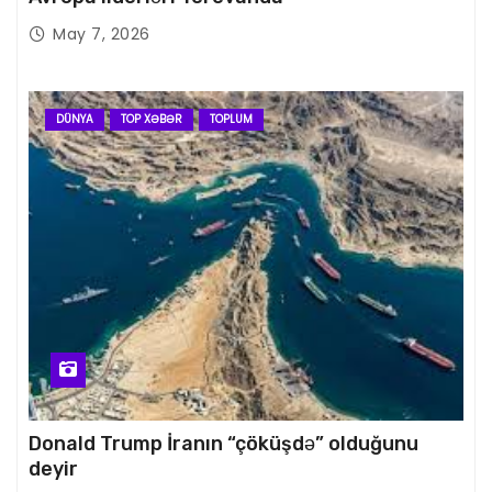
May 7, 2026
DÜNYA
TOP XƏBƏR
TOPLUM
Donald Trump İranın “çöküşdə” olduğunu
deyir