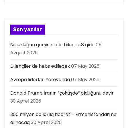
i
y
a
Son yazılar
s
Susuzluğun qarşısını ala biləcək 8 qida
05
ı
Avqust 2026
Dilənçilər də həbs ediləcək
07 May 2026
Avropa liderləri Yerevanda
07 May 2026
Donald Trump İranın “çöküşdə” olduğunu deyir
30 Aprel 2026
300 milyon dollarlıq ticarət – Ermənistandan nə
alınacaq
30 Aprel 2026