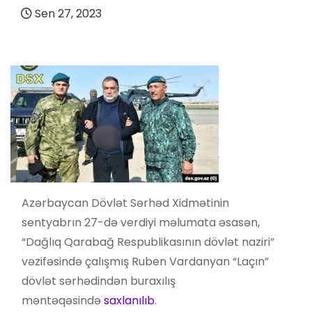
Sen 27, 2023
Azərbaycan Dövlət Sərhəd Xidmətinin
sentyabrın 27-də verdiyi məlumata əsasən,
“Dağlıq Qarabağ Respublikasının dövlət naziri”
vəzifəsində çalışmış Ruben Vardanyan “Laçın”
dövlət sərhədindən buraxılış
məntəqəsində
saxlanılıb
.