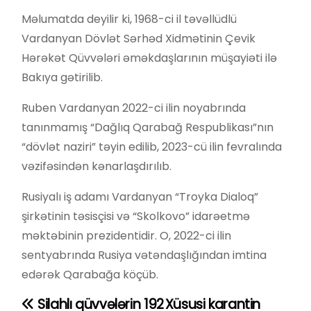
Məlumatda deyilir ki, 1968-ci il təvəllüdlü
Vardanyan Dövlət Sərhəd Xidmətinin Çevik
Hərəkət Qüvvələri əməkdaşlarının müşayiəti ilə
Bakıya gətirilib.
Ruben Vardanyan 2022-ci ilin noyabrında
tanınmamış “Dağlıq Qarabağ Respublikası”nın
“dövlət naziri” təyin edilib, 2023-cü ilin fevralında
vəzifəsindən kənarlaşdırılıb.
Rusiyalı iş adamı Vardanyan “Troyka Dialoq”
şirkətinin təsisçisi və “Skolkovo” idarəetmə
məktəbinin prezidentidir. O, 2022-ci ilin
sentyabrında Rusiya vətəndaşlığından imtina
edərək Qarabağa köçüb.
Silahlı qüvvələrin 192
Xüsusi karantin
Y