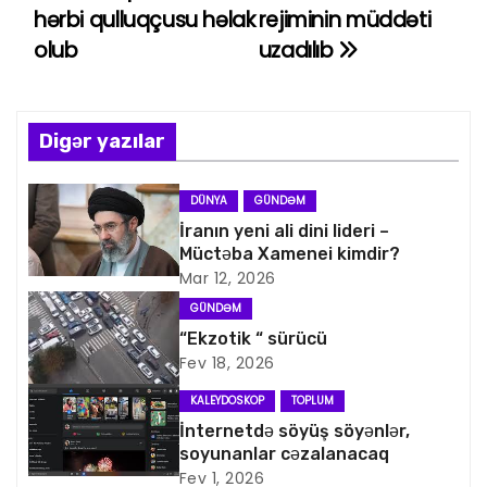
hərbi qulluqçusu həlak
rejiminin müddəti
a
olub
uzadılıb
z
ı
Digər yazılar
n
DÜNYA
GÜNDƏM
a
İranın yeni ali dini lideri –
Müctəba Xamenei kimdir?
v
Mar 12, 2026
i
GÜNDƏM
“Ekzotik “ sürücü
q
Fev 18, 2026
a
KALEYDOSKOP
TOPLUM
İnternetdə söyüş söyənlər,
s
soyunanlar cəzalanacaq
Fev 1, 2026