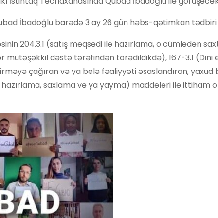
ı Bakı İstintaq Təcridxanasında Qubad İbadoğlu ilə görüşəcək
bad İbadoğlu barədə 3 ay 26 gün həbs-qətimkan tədbiri 
in 204.3.1 (satış məqsədi ilə hazırlama, o cümlədən saxt
r mütəşəkkil dəstə tərəfindən törədildikdə), 167-3.1 (Dini
eçirməyə çağıran və ya belə fəaliyyəti əsaslandıran, yaxud 
ı hazırlama, saxlama və ya yayma) maddələri ilə ittiham olu