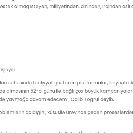
əstək olmaq istəyən, milliyətindən, dinindən, irqindən asl
aşlayıb.
qları sahəsində fəaliyyət göstərən platformalar, beynəlxal
sdə olmasının 52-ci günü ilə bağlı çox böyük kampaniyalar
rdə yaymağa davam edəcəm”, Qalib Toğrul deyib.
problemlərin qaldığını, xüsusilə ürəyində gedən proseslərd