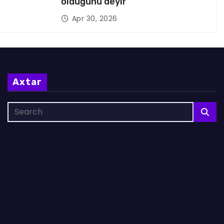
olduğunu deyir
Apr 30, 2026
Axtar