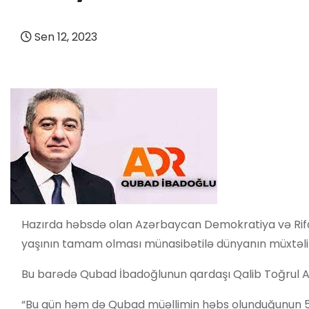
Sen 12, 2023
Hazırda həbsdə olan Azərbaycan Demokratiya və Rifa
yaşının tamam olması münasibətilə dünyanın müxtəlif
Bu barədə Qubad İbadoğlunun qardaşı Qalib Toğrul Am
“Bu gün həm də Qubad müəllimin həbs olunduğunun 52-