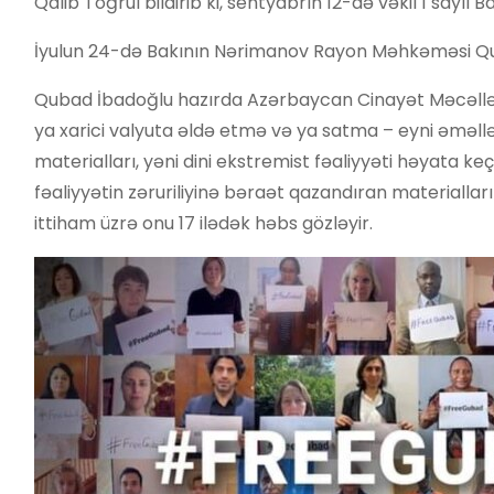
Qalib Toğrul bildirib ki, sentyabrın 12-də vəkil 1 sayl
İyulun 24-də Bakının Nərimanov Rayon Məhkəməsi Qu
Qubad İbadoğlu hazırda Azərbaycan Cinayət Məcəlləsin
ya xarici valyuta əldə etmə və ya satma – eyni əməllə
materialları, yəni dini ekstremist fəaliyyəti həyata k
fəaliyyətin zəruriliyinə bəraət qazandıran materiallar
ittiham üzrə onu 17 ilədək həbs gözləyir.