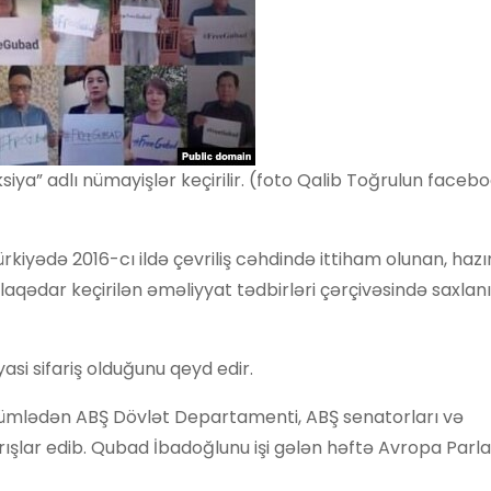
iya” adlı nümayişlər keçirilir. (foto Qalib Toğrulun faceb
rkiyədə 2016-cı ildə çevriliş cəhdində ittiham olunan, haz
aqədar keçirilən əməliyyat tədbirləri çərçivəsində saxlanı
asi sifariş olduğunu qeyd edir.
o cümlədən ABŞ Dövlət Departamenti, ABŞ senatorları və
ışlar edib. Qubad İbadoğlunu işi gələn həftə Avropa Par