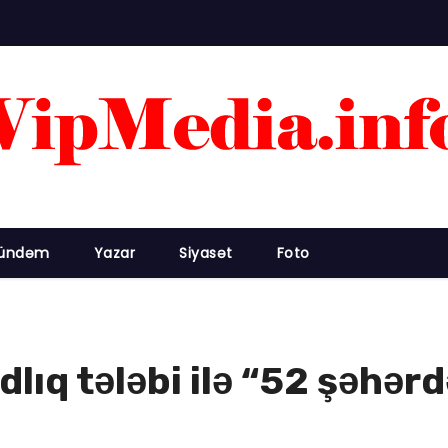
ündəm
Yazar
Siyasət
Foto
ıq tələbi ilə “52 şəhərd