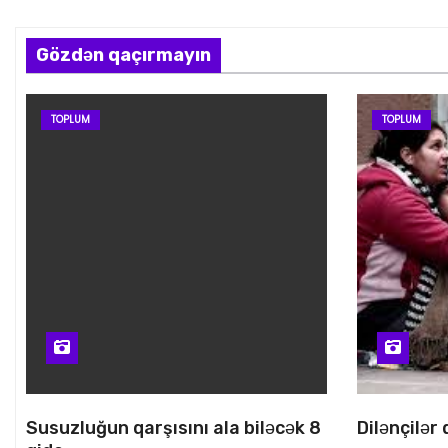
s
i
Gözdən qaçırmayın
y
TOPLUM
TOPLUM
a
s
ı
Susuzluğun qarşısını ala biləcək 8
Dilənçilər