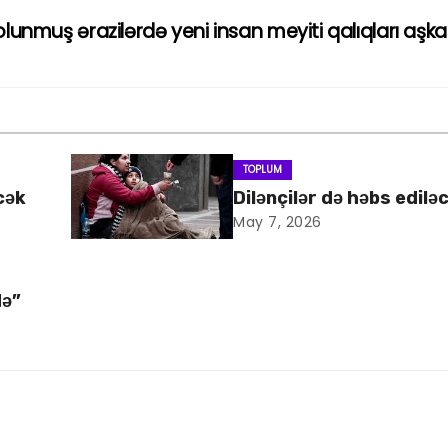
lunmuş ərazilərdə yeni insan meyiti qalıqları aşka
TOPLUM
cək
Dilənçilər də həbs edilə
May 7, 2026
də”