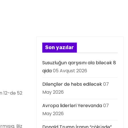
Son yazılar
Susuzluğun qarşısını ala biləcək 8
qida
05 Avqust 2026
Dilənçilər də həbs ediləcək
07
May 2026
n 12-də 52
Avropa liderləri Yerevanda
07
May 2026
mışıq. Biz
Donald Trump İranın “çöküşdə”