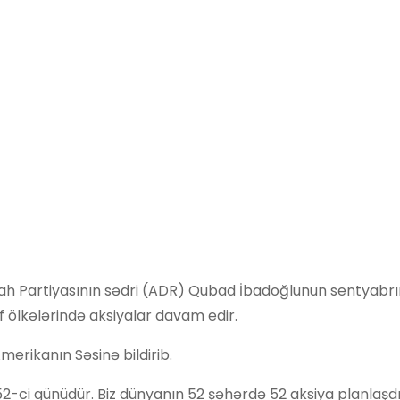
h Partiyasının sədri (ADR) Qubad İbadoğlunun sentyabrı
 ölkələrində aksiyalar davam edir.
erikanın Səsinə bildirib.
ci günüdür. Biz dünyanın 52 şəhərdə 52 aksiya planlaşdır