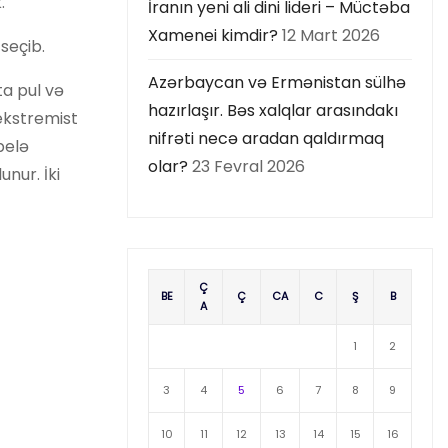
.
İranın yeni ali dini lideri – Müctəba
Xamenei kimdir?
12 Mart 2026
seçib.
Azərbaycan və Ermənistan sülhə
a pul və
hazırlaşır. Bəs xalqlar arasındakı
 ekstremist
nifrəti necə aradan qaldırmaq
belə
olar?
23 Fevral 2026
nur. İki
Ç
BE
Ç
CA
C
Ş
B
A
1
2
3
4
5
6
7
8
9
10
11
12
13
14
15
16