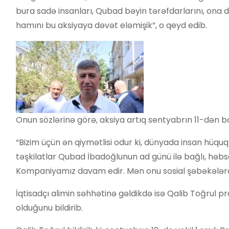
bura sadə insanları, Qubad bəyin tərəfdarlarını, ona d
hamını bu aksiyaya dəvət eləmişik”, o qeyd edib.
Onun sözlərinə görə, aksiya artıq sentyabrın 11-dən b
“Bizim üçün ən qiymətlisi odur ki, dünyada insan hüqu
təşkilatlar Qubad İbadoğlunun ad günü ilə bağlı, həb
Kompaniyamız davam edir. Mən onu sosial şəbəkələ
İqtisadçı alimin səhhətinə gəldikdə isə Qalib Toğrul 
olduğunu bildirib.