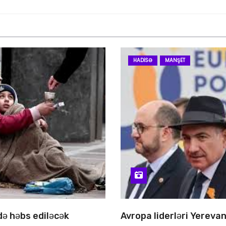
HADISƏ
MANŞET
 də həbs ediləcək
Avropa liderləri Yereva