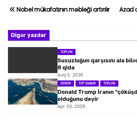
Nobel mükafatının məbləği artırılır
Azad o
Y
a
z
Digər yazılar
ı
TOPLUM
Susuzluğun qarşısını ala bilə
n
8 qida
a
Avq 5, 2026
DÜNYA
TOP XƏBƏR
TOPLUM
v
Donald Trump İranın “çöküş
olduğunu deyir
i
Apr 30, 2026
q
a