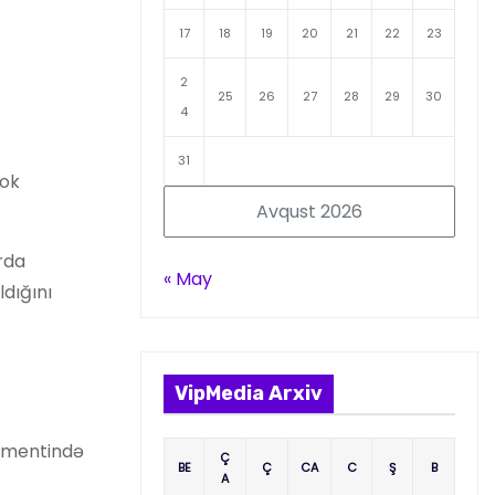
17
18
19
20
21
22
23
2
25
26
27
28
29
30
4
31
ook
Avqust 2026
ırda
« May
ldığını
VipMedia Arxiv
lamentində
Ç
BE
Ç
CA
C
Ş
B
A