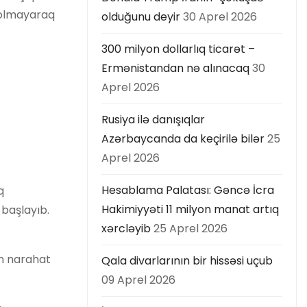
ı olmayaraq
olduğunu deyir
30 Aprel 2026
300 milyon dollarlıq ticarət –
Ermənistandan nə alınacaq
30
Aprel 2026
Rusiya ilə danışıqlar
Azərbaycanda da keçirilə bilər
25
Aprel 2026
Hesablama Palatası: Gəncə İcra
q
Hakimiyyəti 11 milyon manat artıq
 başlayıb.
xərcləyib
25 Aprel 2026
ən narahat
Qala divarlarının bir hissəsi uçub
09 Aprel 2026