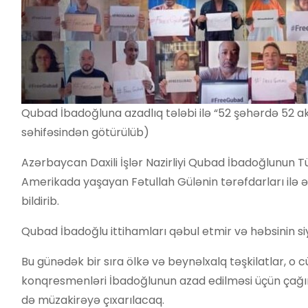
Qubad İbadoğluna azadlıq tələbi ilə “52 şəhərdə 52 aks
səhifəsindən götürülüb)
Azərbaycan Daxili İşlər Nazirliyi Qubad İbadoğlunun Tü
Amerikada yaşayan Fətullah Gülənin tərəfdarları ilə əl
bildirib.
Qubad İbadoğlu ittihamları qəbul etmir və həbsinin siy
Bu günədək bir sıra ölkə və beynəlxalq təşkilatlar, 
konqresmenləri İbadoğlunun azad edilməsi üçün çağır
də müzakirəyə çıxarılacaq.