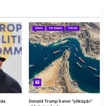
DÜNYA
TOP XƏBƏR
TOPLUM
nda
Donald Trump İranın “çöküşdə”