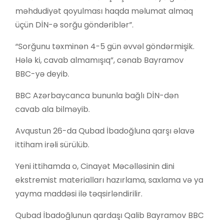
məhdudiyət qoyulması haqda məlumat almaq
üçün DİN-ə sorğu göndəriblər”.
“Sorğunu təxminən 4-5 gün əvvəl göndərmişik.
Hələ ki, cavab almamışıq”, cənab Bayramov
BBC-yə deyib.
BBC Azərbaycanca bununla bağlı DİN-dən
cavab ala bilməyib.
Avqustun 26-da Qubad İbadoğluna qarşı əlavə
ittiham irəli sürülüb.
Yeni ittihamda o, Cinayət Məcəlləsinin dini
ekstremist materialları hazırlama, saxlama və ya
yayma maddəsi ilə təqsirləndirilir.
Qubad İbadoğlunun qardaşı Qalib Bayramov BBC