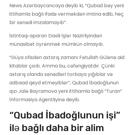
News Azərbaycancaya deyib ki, “Qubad bəy yeni
ittihamla bağlı ifadə verməkdən imtina edib, heç
bir sənədi imzalamayıb”.
İstintaqı aparan Daxili İşlər Nazirliyindən
münasibət öyrənmək mümkün olmayıb.
“Güya ofisdən axtarış zamanı Fətullah Gülənə aid
kitablar çıxıb. Amma bu, cəfəngiyatdır. Çünki
axtarış olanda sənədləri torbaya yığıblar və
adbaad qeyd etməyiblər”, Qubad İbadoğlunun
qızı Jalə Bayramova yeni ittihamla bağlı “Turan”
İnformasiya Agentliyinə deyib.
“Qubad İbadoğlunun işi”
ilə bağlı daha bir alim