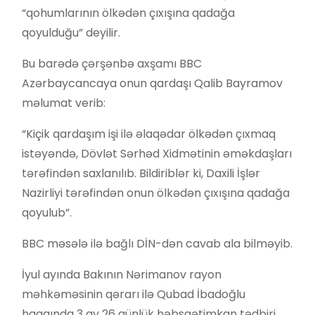
“qohumlarının ölkədən çıxışına qadağa
qoyulduğu” deyilir.
Bu barədə çərşənbə axşamı BBC
Azərbaycancaya onun qardaşı Qalib Bayramov
məlumat verib:
“Kiçik qardaşım işi ilə əlaqədar ölkədən çıxmaq
istəyəndə, Dövlət Sərhəd Xidmətinin əməkdaşları
tərəfindən saxlanılıb. Bildiriblər ki, Daxili İşlər
Nazirliyi tərəfindən onun ölkədən çıxışına qadağa
qoyulub”.
BBC məsələ ilə bağlı DİN-dən cavab ala bilməyib.
İyul ayında Bakının Nərimanov rayon
məhkəməsinin qərarı ilə Qubad İbadoğlu
haqqında 3 ay 26 günlük həbsqətimkan tədbiri