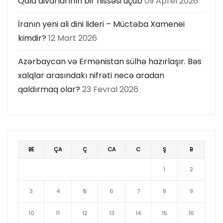
Qala divarlarının bir hissəsi uçub
09 Aprel 2026
İranın yeni ali dini lideri – Müctəba Xamenei
kimdir?
12 Mart 2026
Azərbaycan və Ermənistan sülhə hazırlaşır. Bəs
xalqlar arasındakı nifrəti necə aradan
qaldırmaq olar?
23 Fevral 2026
BE
ÇA
Ç
CA
C
Ş
B
1
2
3
4
5
6
7
8
9
10
11
12
13
14
15
16