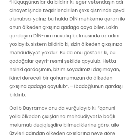
“Hüquqşünaslar da bildirir ki, əgər vətəndaşın adı
cinayət işində təqsirləndirilən şəxs qismində qeyd
olunubsa, yalnız bu halda DİN məhkəmə qərarı ilə
onun ölkədən çıxışına qadağa qoya bilər. Lakin
qardaşım DİN-nin müvafiq bölməsində öz adını
yoxlayıb, sistem bildirib ki, sizin ölkədən çıxışınıza
məhdudiyyət yoxdur. Bu da onu göstərir ki, bu
qadağalar qeyri-rəsmi şəkildə qoyulub. Hətta
nəinki qardaşımın, bizim soyadımızı daşımayan,
ikinci dərəcəli bir qohumumuzun da ölkədən
çıxışına qadağa qoyulub”, – İbadoğlunun qardaşı
bildirib.
Qalib Bayramov onu da vurğulayıb ki, “qanuni
yolla ölkədən çıxışlarına məhdudiyyətlə bağlı
məlumatı dəqiqləşdirə bilmədiklərinə görə, ailə
üzvləri adından ölkədən çıxışlarına nəyə görə