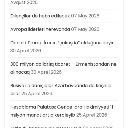
ı
Avqust 2026
Dilənçilər də həbs ediləcək
07 May 2026
Avropa liderləri Yerevanda
07 May 2026
Donald Trump İranın “çöküşdə” olduğunu deyir
30 Aprel 2026
300 milyon dollarlıq ticarət – Ermənistandan nə
alınacaq
30 Aprel 2026
Rusiya ilə danışıqlar Azərbaycanda da keçirilə
bilər
25 Aprel 2026
Hesablama Palatası: Gəncə İcra Hakimiyyəti 11
milyon manat artıq xərcləyib
25 Aprel 2026