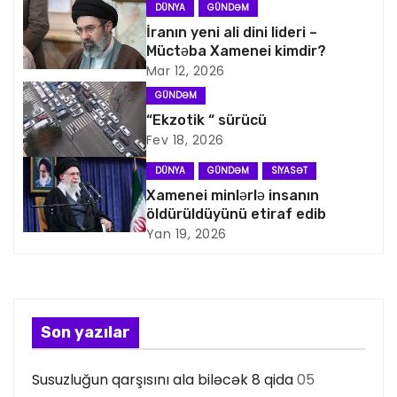
DÜNYA
GÜNDƏM
a
İranın yeni ali dini lideri –
Müctəba Xamenei kimdir?
v
Mar 12, 2026
i
GÜNDƏM
“Ekzotik “ sürücü
q
Fev 18, 2026
a
DÜNYA
GÜNDƏM
SIYASƏT
Xamenei minlərlə insanın
s
öldürüldüyünü etiraf edib
Yan 19, 2026
i
y
a
Son yazılar
s
Susuzluğun qarşısını ala biləcək 8 qida
05