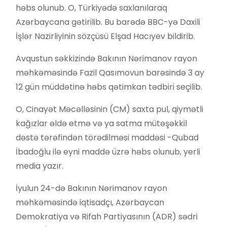
həbs olunub. O, Türkiyədə saxlanılaraq
Azərbaycana gətirilib. Bu barədə BBC-yə Daxili
İşlər Nazirliyinin sözçüsü Elşad Hacıyev bildirib.
Avqustun səkkizində Bakının Nərimanov rayon
məhkəməsində Fazil Qasımovun barəsində 3 ay
12 gün müddətinə həbs qətimkan tədbiri seçilib.
O, Cinayət Məcəlləsinin (CM) saxta pul, qiymətli
kağızlar əldə etmə və ya satma mütəşəkkil
dəstə tərəfindən törədilməsi maddəsi -Qubad
İbadoğlu ilə eyni maddə üzrə həbs olunub, yerli
media yazır.
İyulun 24-də Bakının Nərimanov rayon
məhkəməsində iqtisadçı, Azərbaycan
Demokratiya və Rifah Partiyasının (ADR) sədri