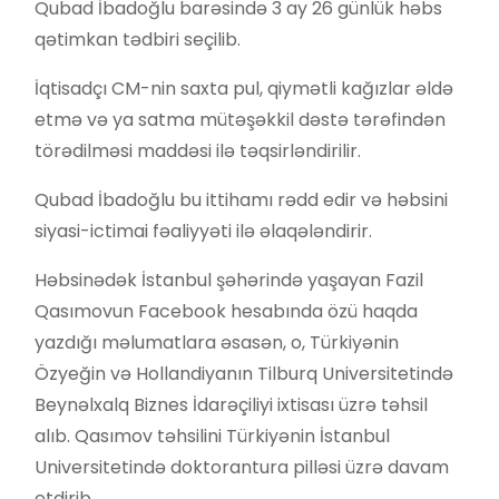
Qubad İbadoğlu barəsində 3 ay 26 günlük həbs
qətimkan tədbiri seçilib.
İqtisadçı CM-nin saxta pul, qiymətli kağızlar əldə
etmə və ya satma mütəşəkkil dəstə tərəfindən
törədilməsi maddəsi ilə təqsirləndirilir.
Qubad İbadoğlu bu ittihamı rədd edir və həbsini
siyasi-ictimai fəaliyyəti ilə əlaqələndirir.
Həbsinədək İstanbul şəhərində yaşayan Fazil
Qasımovun Facebook hesabında özü haqda
yazdığı məlumatlara əsasən, o, Türkiyənin
Özyeğin və Hollandiyanın Tilburq Universitetində
Beynəlxalq Biznes İdarəçiliyi ixtisası üzrə təhsil
alıb. Qasımov təhsilini Türkiyənin İstanbul
Universitetində doktorantura pilləsi üzrə davam
etdirib.