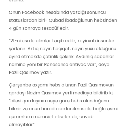
Onun Facebook hesabında yazdığı sonuncu
statuslardan biri- Qubad İbadoğlunun həbsindən
4 gün sonraya təsadüf edir.
“21-ci əsrdə alimlər təqib edilir, xeyirxah insanlar
şərlənir. Artıq nəyin həqiqət, nəyin yuxu olduğunu
ayırd etməkdə çətinlik çəkirik. Aydınlıq sabahlar
naminə yeni bir Rönesansa ehtiyac var”, deyə
Fazil Qasımov yazır.
Çərşənbə axşamı həbs olunan Fazil Qasımovun
qardaşı Nazim Qasımov yerli mediaya bildirib ki,
“ailəsi qardaşının nəyə görə həbs olunduğunu
bilmir və onun harada saxlanılması ilə bağlı rəsmi
qurumlara müraciət etsələr də, cavab
almayıblar”.