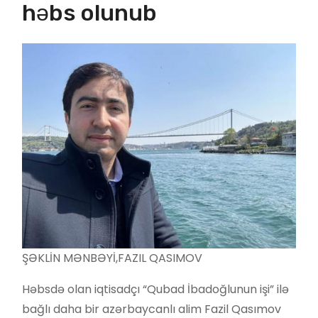
həbs olunub
ŞƏKLİN MƏNBƏYİ,
FAZIL QASIMOV
Həbsdə olan iqtisadçı “Qubad İbadoğlunun işi” ilə
bağlı daha bir azərbaycanlı alim Fazil Qasımov