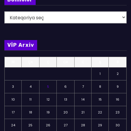
B
ö
l
m
VİP Arxiv
ə
l
BE
ÇA
Ç
CA
C
Ş
B
ə
r
1
2
3
4
5
6
7
8
9
10
11
12
13
14
15
16
17
18
19
20
21
22
23
24
25
26
27
28
29
30