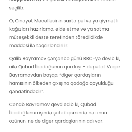
seçilib.
O, Cinayət Məcəlləsinin saxta pul və ya qiymətli
kağızları hazırlama, əldə etmə və ya satma
mütəşəkkil dəstə tərəfindən törədildikdə
maddəsi ilə təqsirləndirilir.
Qalib Bayramov çərşənbə günü BBC-yə deyib ki,
ailə Qubad İbadoğunun qardaşı – deputat Vüqar
Bayramovdan başqa, “digər qardaşların
hamısının ölkədən çıxışına qadağa qoyulduğu
qənaətindədir”.
Cənab Bayramov qeyd edib ki, Qubad
İbadoğlunun işində şahid qismində nə onun
özünün, nə də digər qardaşlarının adı var.