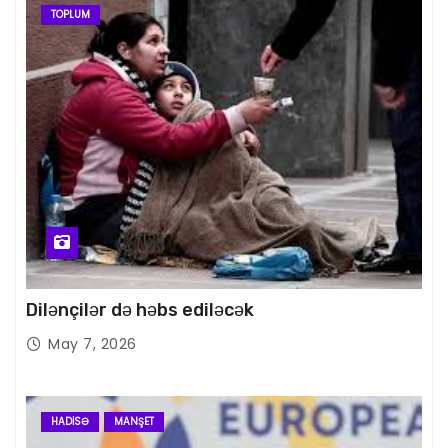
TOPLUM
Dilənçilər də həbs ediləcək
May 7, 2026
HADISƏ
MANŞET