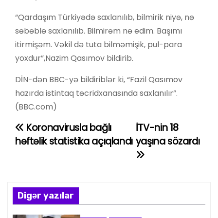
“Qardaşım Türkiyədə saxlanılıb, bilmirik niyə, nə
səbəblə saxlanılıb. Bilmirəm nə edim. Başımı
itirmişəm. Vəkil də tuta bilməmişik, pul-para
yoxdur”,Nazim Qasımov bildirib.
DİN-dən BBC-yə bildiriblər ki, “Fazil Qasımov
hazırda istintaq təcridxanasında saxlanılır”.
(BBC.com)
Koronavirusla bağlı
İTV-nin 18
Y
həftəlik statistika açıqlandı
yaşına sözardı
a
z
ı
Digər yazılar
n