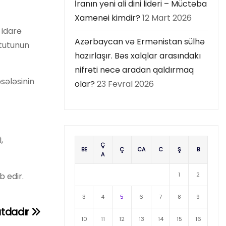
İranın yeni ali dini lideri – Müctəba
Xamenei kimdir?
12 Mart 2026
 idarə
Azərbaycan və Ermənistan sülhə
itutunun
hazırlaşır. Bəs xalqlar arasındakı
nifrəti necə aradan qaldırmaq
sələsinin
olar?
23 Fevral 2026
,
Ç
BE
Ç
CA
C
Ş
B
A
b edir.
1
2
3
4
5
6
7
8
9
atdadır
10
11
12
13
14
15
16