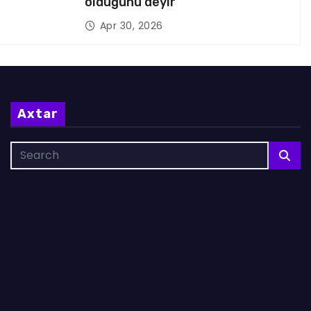
olduğunu deyir
Apr 30, 2026
Axtar