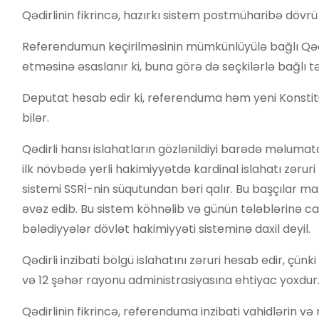
Qədirlinin fikrincə, hazırkı sistem postmüharibə dövrü
Referendumun keçirilməsinin mümkünlüyülə bağlı Qədir
etməsinə əsaslanır ki, buna görə də seçkilərlə bağlı təd
Deputat hesab edir ki, referenduma həm yeni Konstitus
bilər.
Qədirli hansı islahatların gözlənildiyi barədə məlum
ilk növbədə yerli hakimiyyətdə kardinal islahatı zəruri
sistemi SSRİ-nin süqutundan bəri qalır. Bu başçılar m
əvəz edib. Bu sistem köhnəlib və günün tələblərinə c
bələdiyyələr dövlət hakimiyyəti sisteminə daxil deyil.
Qədirli inzibati bölgü islahatını zəruri hesab edir, çün
və 12 şəhər rayonu administrasiyasına ehtiyac yoxdur
Qədirlinin fikrincə, referenduma inzibati vahidlərin və