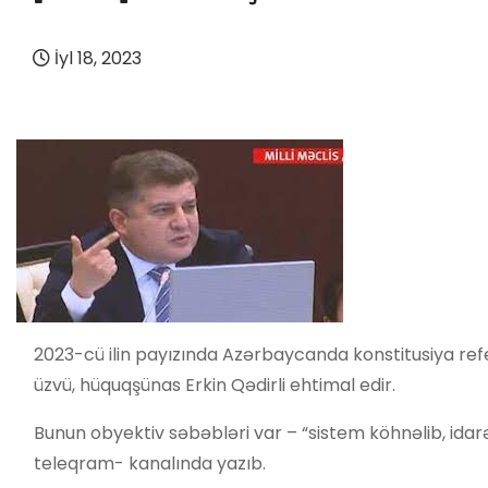
İyl 18, 2023
2023-cü ilin payızında Azərbaycanda konstitusiya refer
üzvü, hüquqşünas Erkin Qədirli ehtimal edir.
Bunun obyektiv səbəbləri var – “sistem köhnəlib, idarəet
teleqram- kanalında yazıb.