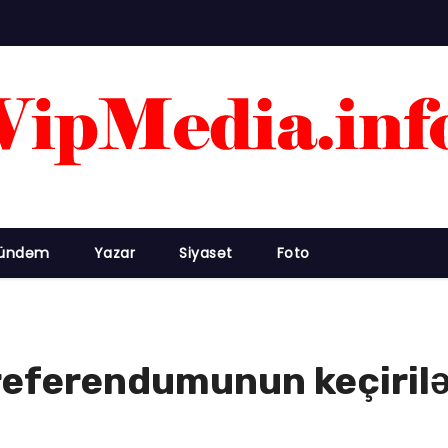
ündəm
Yazar
Siyasət
Foto
referendumunun keçirilə