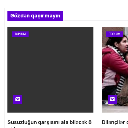
Gözdən qaçırmayın
TOPLUM
TOPLUM
Susuzluğun qarşısını ala biləcək 8
Dilənçilər