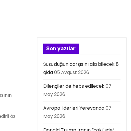
Son yazılar
Susuzluğun qarşısını ala biləcək 8
qida
05 Avqust 2026
Dilənçilər də həbs ediləcək
07
May 2026
asının
Avropa liderləri Yerevanda
07
dirli öz
May 2026
Donald Trump İranın “çöküşdə”