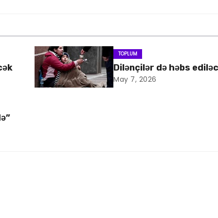
TOPLUM
cək
Dilənçilər də həbs edilə
May 7, 2026
də”