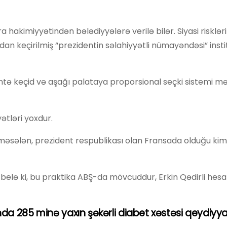
ra hakimiyyətindən bələdiyyələrə verilə bilər. Siyasi riskləri
dan keçirilmiş “prezidentin səlahiyyətli nümayəndəsi” inst
mentə keçid və aşağı palataya proporsional seçki sistemi mə
ətləri yoxdur.
 məsələn, prezident respublikası olan Fransada olduğu kimi
, belə ki, bu praktika ABŞ-da mövcuddur, Erkin Qədirli hesa
a 285 minə yaxın şəkərli diabet xəstəsi qeydiyy