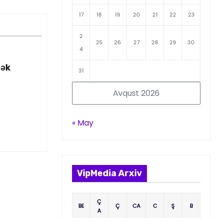
17
18
19
20
21
22
23
2
25
26
27
28
29
30
4
cək
31
Avqust 2026
« May
VipMedia Arxiv
Ç
BE
Ç
CA
C
Ş
B
A