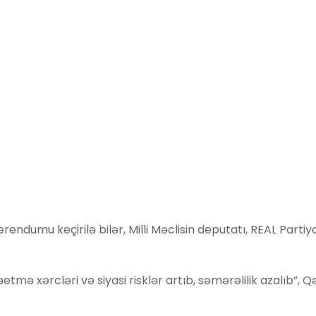
endumu keçirilə bilər, Milli Məclisin deputatı, REAL Partiy
mə xərcləri və siyasi risklər artıb, səmərəlilik azalıb”, Qə