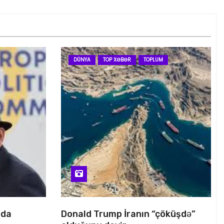
DÜNYA
TOP XƏBƏR
TOPLUM
nda
Donald Trump İranın “çöküşdə”