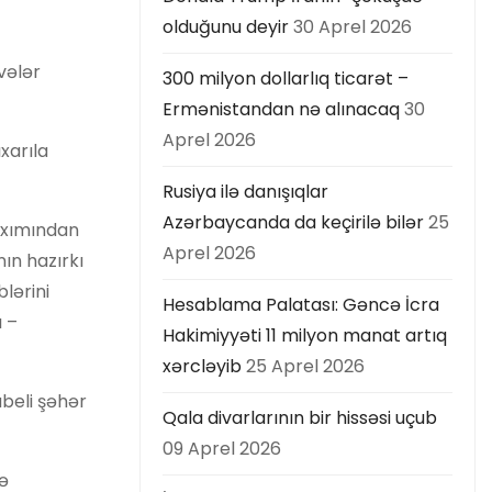
olduğunu deyir
30 Aprel 2026
vələr
300 milyon dollarlıq ticarət –
Ermənistandan nə alınacaq
30
Aprel 2026
xarıla
Rusiya ilə danışıqlar
Azərbaycanda da keçirilə bilər
25
baxımından
Aprel 2026
nın hazırkı
lərini
Hesablama Palatası: Gəncə İcra
ı –
Hakimiyyəti 11 milyon manat artıq
xərcləyib
25 Aprel 2026
abeli şəhər
Qala divarlarının bir hissəsi uçub
09 Aprel 2026
və