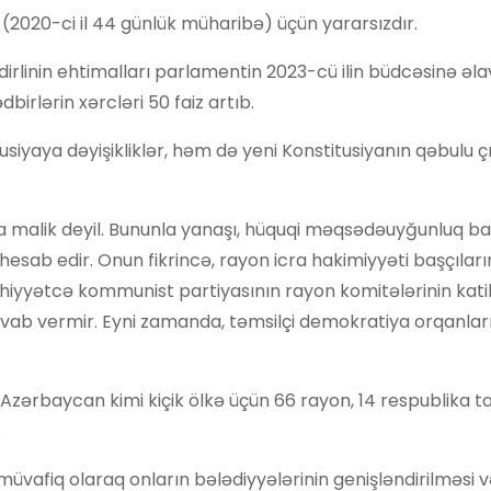
 (2020-ci il 44 günlük müharibə) üçün yararsızdır.
linin ehtimalları parlamentin 2023-cü ilin büdcəsinə əla
birlərin xərcləri 50 faiz artıb.
iyaya dəyişikliklər, həm də yeni Konstitusiyanın qəbulu çı
ata malik deyil. Bununla yanaşı, hüquqi məqsədəuyğunluq 
 hesab edir. Onun fikrincə, rayon icra hakimiyyəti başçıları
ahiyyətcə kommunist partiyasının rayon komitələrinin katib
avab vermir. Eyni zamanda, təmsilçi demokratiya orqanlar
ki Azərbaycan kimi kiçik ölkə üçün 66 rayon, 14 respublika t
.
 müvafiq olaraq onların bələdiyyələrinin genişləndirilməsi 