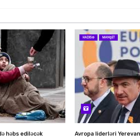
HADISƏ
MANŞET
 də həbs ediləcək
Avropa liderləri Yereva