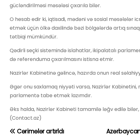
gücləndirilməsi məsələsi çıxarıla bilər.
O hesab edir ki, iqtisadi, mədəni və sosial məsələlər ic
etmək üçün ölkə daxilində bəzi bölgələrdə artıq sınaq
tətbiqi mümkündür.
Qədirli seçki sistemində islahatlar, ikipalatalı parla
də referenduma çıxarılmasını istisna etmir.
Nazirlər Kabinetinə gəlincə, hazırda onun real səlahiyy
Əgər onu saxlamaq niyyəti varsa, Nazirlər Kabinetini,
parlamentə tabe etmək lazımdır.
Əks halda, Nazirlər Kabineti tamamilə ləğv edilə bilər
(Contact.az)
Cərimələr artırldı
Azərbaycand
Y