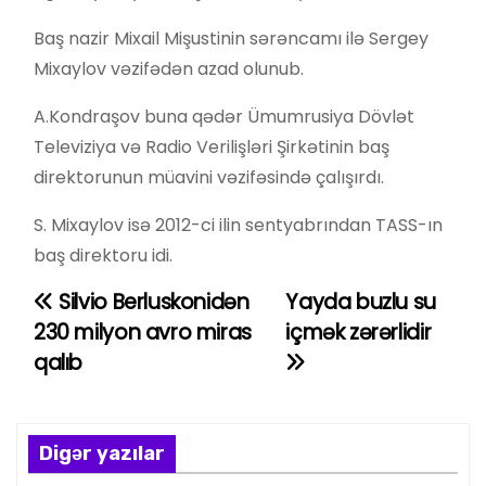
Baş nazir Mixail Mişustinin sərəncamı ilə Sergey
Mixaylov vəzifədən azad olunub.
A.Kondraşov buna qədər Ümumrusiya Dövlət
Televiziya və Radio Verilişləri Şirkətinin baş
direktorunun müavini vəzifəsində çalışırdı.
S. Mixaylov isə 2012-ci ilin sentyabrından TASS-ın
baş direktoru idi.
Silvio Berluskonidən
Yayda buzlu su
Y
230 milyon avro miras
içmək zərərlidir
a
qalıb
z
ı
Digər yazılar