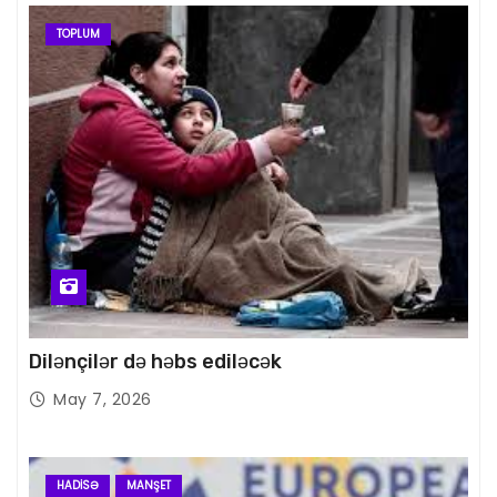
TOPLUM
Dilənçilər də həbs ediləcək
May 7, 2026
HADISƏ
MANŞET