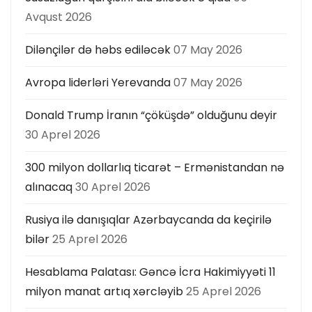
ı
Avqust 2026
Dilənçilər də həbs ediləcək
07 May 2026
Avropa liderləri Yerevanda
07 May 2026
Donald Trump İranın “çöküşdə” olduğunu deyir
30 Aprel 2026
300 milyon dollarlıq ticarət – Ermənistandan nə
alınacaq
30 Aprel 2026
Rusiya ilə danışıqlar Azərbaycanda da keçirilə
bilər
25 Aprel 2026
Hesablama Palatası: Gəncə İcra Hakimiyyəti 11
milyon manat artıq xərcləyib
25 Aprel 2026