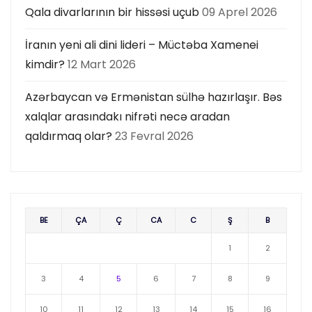
Qala divarlarının bir hissəsi uçub
09 Aprel 2026
İranın yeni ali dini lideri – Müctəba Xamenei
kimdir?
12 Mart 2026
Azərbaycan və Ermənistan sülhə hazırlaşır. Bəs
xalqlar arasındakı nifrəti necə aradan
qaldırmaq olar?
23 Fevral 2026
BE
ÇA
Ç
CA
C
Ş
B
1
2
3
4
5
6
7
8
9
10
11
12
13
14
15
16