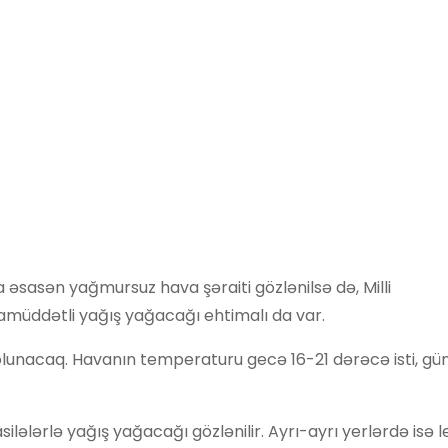
sasən yağmursuz hava şəraiti gözlənilsə də, Milli
müddətli yağış yağacağı ehtimalı da var.
olunacaq. Havanın temperaturu gecə 16-21 dərəcə isti, gü
lələrlə yağış yağacağı gözlənilir. Ayrı-ayrı yerlərdə isə 