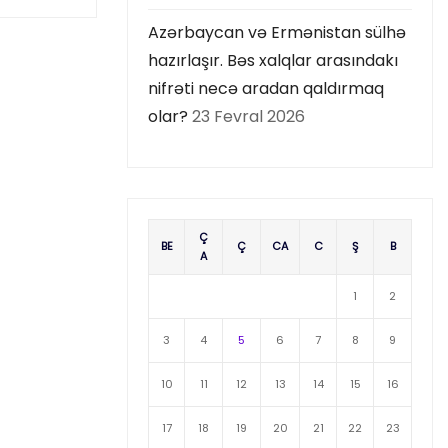
Azərbaycan və Ermənistan sülhə
hazırlaşır. Bəs xalqlar arasındakı
nifrəti necə aradan qaldırmaq
olar?
23 Fevral 2026
Ç
BE
Ç
CA
C
Ş
B
A
1
2
3
4
5
6
7
8
9
10
11
12
13
14
15
16
17
18
19
20
21
22
23