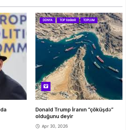
DÜNYA
TOP XƏBƏR
TOPLUM
nda
Donald Trump İranın “çöküşdə”
olduğunu deyir
Apr 30, 2026