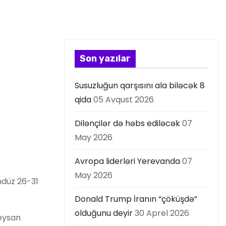
Son yazılar
Susuzluğun qarşısını ala biləcək 8
qida
05 Avqust 2026
Dilənçilər də həbs ediləcək
07
May 2026
Avropa liderləri Yerevanda
07
May 2026
ndüz 26-31
Donald Trump İranın “çöküşdə”
olduğunu deyir
30 Aprel 2026
leysan