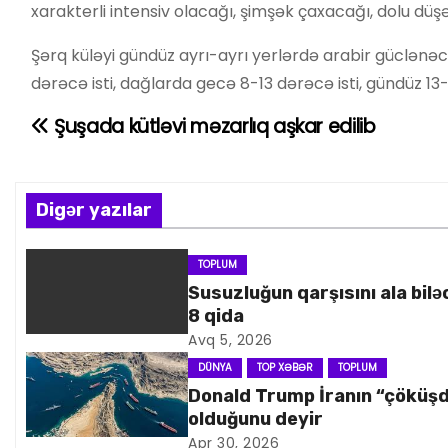
xarakterli intensiv olacağı, şimşək çaxacağı, dolu düşə
Şərq küləyi gündüz ayrı-ayrı yerlərdə arabir güclənə
dərəcə isti, dağlarda gecə 8-13 dərəcə isti, gündüz 13
Şuşada kütləvi məzarlıq aşkar edilib
Y
a
z
Digər yazılar
ı
TOPLUM
Susuzluğun qarşısını ala bilə
n
8 qida
a
Avq 5, 2026
DÜNYA
TOP XƏBƏR
TOPLUM
v
Donald Trump İranın “çöküş
olduğunu deyir
i
Apr 30, 2026