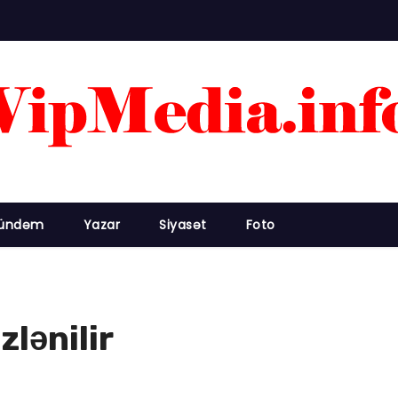
ündəm
Yazar
Siyasət
Foto
zlənilir