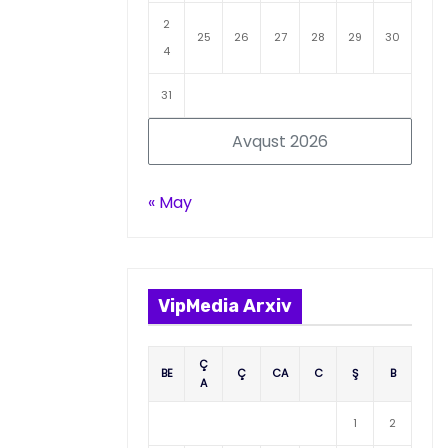
2
25
26
27
28
29
30
4
31
Avqust 2026
« May
VipMedia Arxiv
Ç
BE
Ç
CA
C
Ş
B
A
1
2