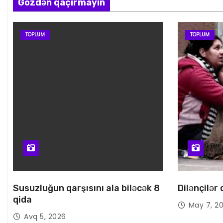
Gözdən qaçırmayın
TOPLUM
TOPLUM
Susuzluğun qarşısını ala biləcək 8
Dilənçilər
qida
May 7, 2
Avq 5, 2026