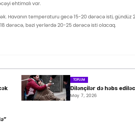
cəyi ehtimalı var.
cək. Havanın temperaturu gecə 15-20 dərəcə isti, gündüz 
-18 dərəcə, bəzi yerlərdə 20-25 dərəcə isti olacaq.
TOPLUM
cək
Dilənçilər də həbs edilə
May 7, 2026
də”