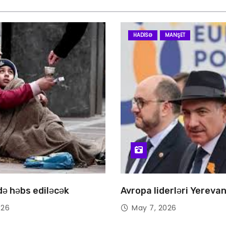
HADISƏ
MANŞET
 də həbs ediləcək
Avropa liderləri Yereva
026
May 7, 2026