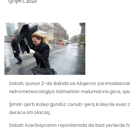
İyn 1, 2023
Sabah, iyunun 2-də Bakıda və Abşeron yarımadasında ə
Hidrometeorologiya Xidmətinin məlumatına görə, qısa
Şimal-qərb küləyi gündüz cənub-şərq küləyi ilə əvəz 
dərəcə isti olacaq.
Sabah Azərbaycanın rayonlarında da bəzi yerlərdə fasi