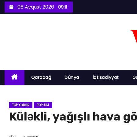
S
06 Avqust 2026
09:11
k
i
p
t
o
c
o
n
Qarabağ
Dünya
İqtisadiyyat
G
t
e
n
TOP XƏBƏR
TOPLUM
t
Küləkli, yağışlı hava gö