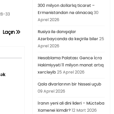
300 milyon dollarlıq ticarət –
Ermənistandan nə alınacaq
30
28-33
Aprel 2026
Laçın
Rusiya ilə danışıqlar
Azərbaycanda da keçirilə bilər
25
Aprel 2026
Hesablama Palatası: Gəncə İcra
Hakimiyyəti 11 milyon manat artıq
xərcləyib
25 Aprel 2026
cək
Qala divarlarının bir hissəsi uçub
09 Aprel 2026
İranın yeni ali dini lideri – Müctəba
Xamenei kimdir?
12 Mart 2026