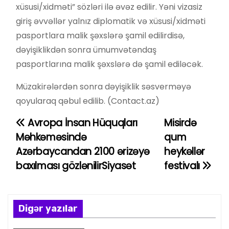
xüsusi/xidməti” sözləri ilə əvəz edilir. Yəni vizasiz
giriş əvvəllər yalnız diplomatik və xüsusi/xidməti
pasportlara malik şəxslərə şamil edilirdisə,
dəyişiklikdən sonra ümumvətəndaş
pasportlarına malik şəxslərə də şamil ediləcək.
Müzakirələrdən sonra dəyişiklik səsverməyə
qoyularaq qəbul edilib. (Contact.az)
Avropa İnsan Hüquqları
Misirdə
Y
Məhkəməsində
qum
a
Azərbaycandan 2100 ərizəyə
heykəllər
baxılması gözlənilirSiyasət
festivalı
z
ı
n
Digər yazılar