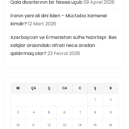
Qala divarlarının bir hissəsi uçub
09 Aprel 2026
İranın yeni ali dini lideri – Müctəba Xamenei
kimdir?
12 Mart 2026
Azərbaycan və Ermənistan sülhə hazırlaşır. Bəs
xalqlar arasındakı nifrəti necə aradan
qaldırmaq olar?
23 Fevral 2026
BE
ÇA
Ç
CA
C
Ş
B
1
2
3
4
5
6
7
8
9
10
11
12
13
14
15
16