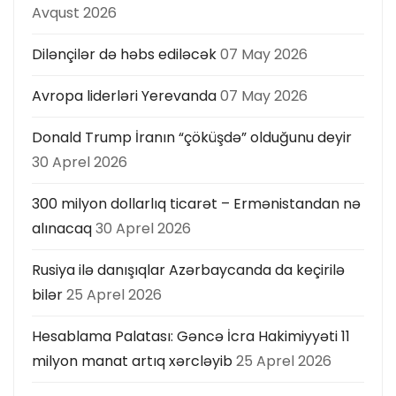
Avqust 2026
Dilənçilər də həbs ediləcək
07 May 2026
Avropa liderləri Yerevanda
07 May 2026
Donald Trump İranın “çöküşdə” olduğunu deyir
30 Aprel 2026
300 milyon dollarlıq ticarət – Ermənistandan nə
alınacaq
30 Aprel 2026
Rusiya ilə danışıqlar Azərbaycanda da keçirilə
bilər
25 Aprel 2026
Hesablama Palatası: Gəncə İcra Hakimiyyəti 11
milyon manat artıq xərcləyib
25 Aprel 2026