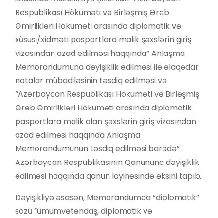
Respublikası Hökuməti və Birləşmiş Ərəb
Əmirlikləri Hökuməti arasında diplomatik və
xüsusi/xidməti pasportlara malik şəxslərin giriş
vizasından azad edilməsi haqqında” Anlaşma
Memorandumuna dəyişiklik edilməsi ilə əlaqədar
notalar mübadiləsinin təsdiq edilməsi və
“Azərbaycan Respublikası Hökuməti və Birləşmiş
Ərəb Əmirlikləri Hökuməti arasında diplomatik
pasportlara malik olan şəxslərin giriş vizasından
azad edilməsi haqqında Anlaşma
Memorandumunun təsdiq edilməsi barədə”
Azərbaycan Respublikasının Qanununa dəyişiklik
edilməsi haqqında qanun layihəsində əksini tapıb.
Dəyişikliyə əsasən, Memorandumda “diplomatik”
sözü “ümumvətəndaş, diplomatik və