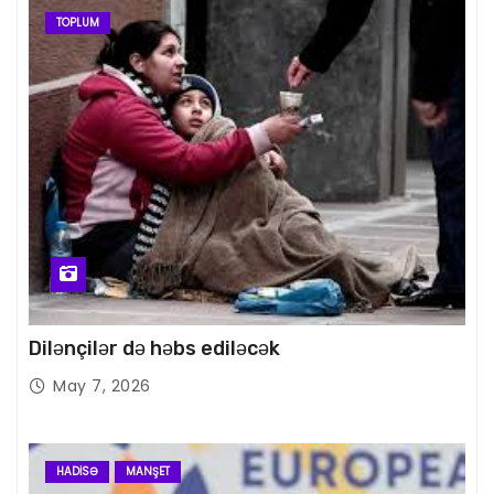
TOPLUM
Dilənçilər də həbs ediləcək
May 7, 2026
HADISƏ
MANŞET