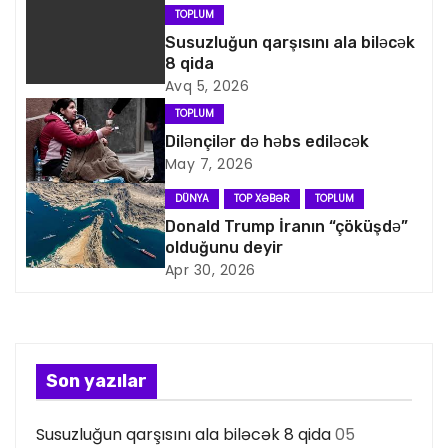
a
TOPLUM
v
Susuzluğun qarşısını ala biləcək
8 qida
i
Avq 5, 2026
TOPLUM
q
Dilənçilər də həbs ediləcək
May 7, 2026
a
DÜNYA
TOP XƏBƏR
TOPLUM
s
Donald Trump İranın “çöküşdə”
olduğunu deyir
i
Apr 30, 2026
y
a
s
Son yazılar
ı
Susuzluğun qarşısını ala biləcək 8 qida
05