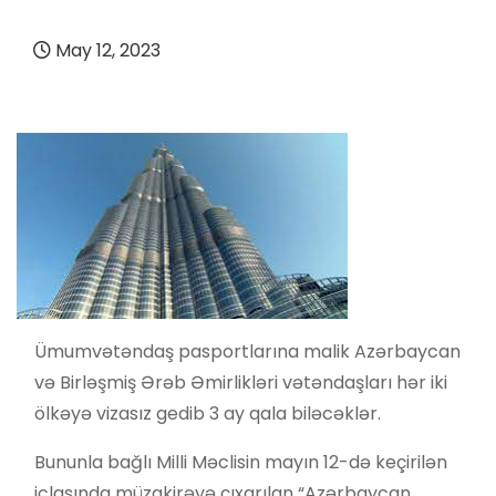
May 12, 2023
Ümumvətəndaş pasportlarına malik Azərbaycan
və Birləşmiş Ərəb Əmirlikləri vətəndaşları hər iki
ölkəyə vizasız gedib 3 ay qala biləcəklər.
Bununla bağlı Milli Məclisin mayın 12-də keçirilən
iclasında müzakirəyə çıxarılan “Azərbaycan