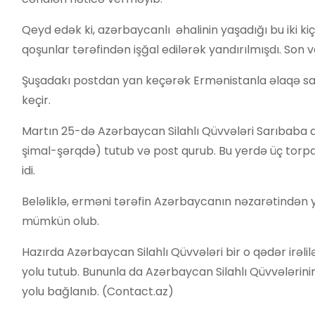
Qeyd edək ki, azərbaycanlı əhalinin yaşadığı bu iki k
qoşunlar tərəfindən işğal edilərək yandırılmışdı. Son v
Şuşadakı postdan yan keçərək Ermənistanla əlaqə sax
keçir.
Martın 25-də Azərbaycan Silahlı Qüvvələri Sarıbaba da
şimal-şərqdə) tutub və post qurub. Bu yerdə üç torpa
idi.
Beləliklə, erməni tərəfin Azərbaycanın nəzarətində
mümkün olub.
Hazırda Azərbaycan Silahlı Qüvvələri bir o qədər irə
yolu tutub. Bununla da Azərbaycan Silahlı Qüvvələrin
yolu bağlanıb. (Contact.az)