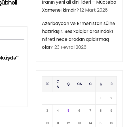
şübhəli
İranın yeni ali dini lideri – Müctəba
Xamenei kimdir?
12 Mart 2026
Azərbaycan və Ermənistan sülhə
hazırlaşır. Bəs xalqlar arasındakı
nifrəti necə aradan qaldırmaq
olar?
23 Fevral 2026
öküşdə”
Ç
BE
Ç
CA
C
Ş
B
A
1
2
3
4
5
6
7
8
9
10
11
12
13
14
15
16