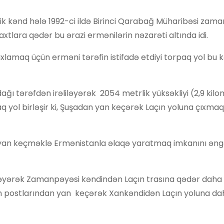
içik kənd hələ 1992-ci ildə Birinci Qarabağ Müharibəsi zam
axtlara qədər bu ərazi ermənilərin nəzarəti altında idi.
lamaq üçün erməni tərəfin istifadə etdiyi torpaq yol bu 
ğı tərəfdən irəliləyərək 2054 metrlik yüksəkliyi (2,9 kilo
q yol birləşir ki, Şuşadan yan keçərək Laçın yoluna çıx
n yan keçməklə Ermənistanla əlaqə yaratmaq imkanını ən
liləyərək Zamanpəyəsi kəndindən Laçın trasına qədər daha
in postlarından yan keçərək Xankəndidən Laçın yoluna daha