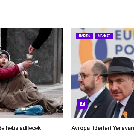
HADISƏ
MANŞET
 də həbs ediləcək
Avropa liderləri Yereva