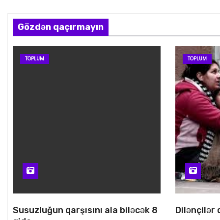
Gözdən qaçırmayın
TOPLUM
TOPLUM
Susuzluğun qarşısını ala biləcək 8
Dilənçilər