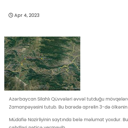
Apr 4, 2023
Azərbaycan Silahlı Qüvvələri əvvəl tutduğu mövqelərdə
Zamanpəyəsini tutub. Bu barədə aprelin 3-də ölkənin
Müdafiə Nazirliyinin saytında belə məlumat yoxdur. B
cəhdləri nəticə verməyib.