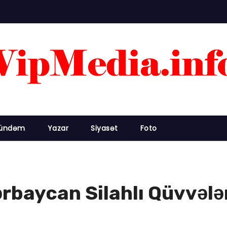
ündəm
Yazar
Siyasət
Foto
aycan Silahlı Qüvvələrin