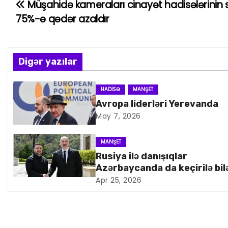
Müşahidə kameraları cinayət hadisələrinin 
Y
75%-ə qədər azaldır
a
z
Digər yazılar
ı
n
HADISƏ
MANŞET
Avropa liderləri Yerevanda
a
May 7, 2026
v
MANŞET
i
Rusiya ilə danışıqlar
Azərbaycanda da keçirilə bil
q
Apr 25, 2026
a
s