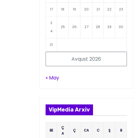
17
18
19
20
21
22
23
2
25
26
27
28
29
30
4
31
Avqust 2026
« May
VipMedia Arxiv
Ç
BE
Ç
CA
C
Ş
B
A