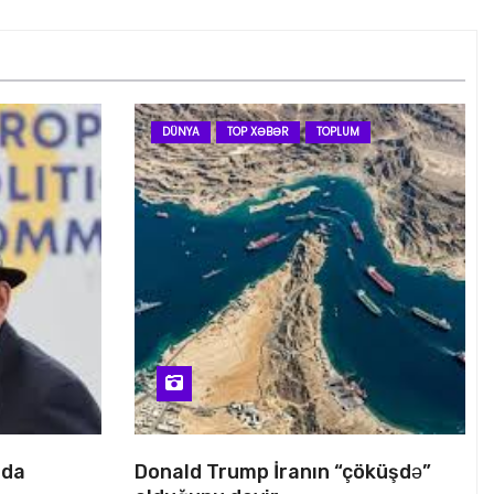
DÜNYA
TOP XƏBƏR
TOPLUM
nda
Donald Trump İranın “çöküşdə”