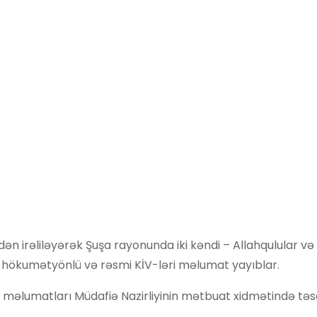
n irəliləyərək Şuşa rayonunda iki kəndi – Allahqulular və
 hökumətyönlü və rəsmi KİV-ləri məlumat yayıblar.
u məlumatları Müdafiə Nazirliyinin mətbuat xidmətində tə