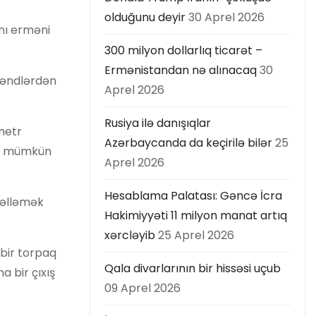
olduğunu deyir
30 Aprel 2026
anı erməni
300 milyon dollarlıq ticarət –
Ermənistandan nə alınacaq
30
kəndlərdən
Aprel 2026
Rusiya ilə danışıqlar
metr
Azərbaycanda da keçirilə bilər
25
maq mümkün
Aprel 2026
Hesablama Palatası: Gəncə İcra
gəlləmək
Hakimiyyəti 11 milyon manat artıq
xərcləyib
25 Aprel 2026
 bir torpaq
Qala divarlarının bir hissəsi uçub
 bir çıxış
09 Aprel 2026