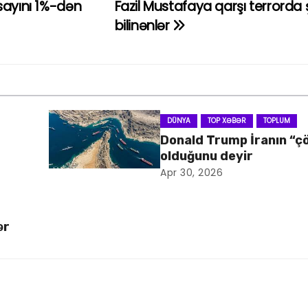
sayını 1%-dən
Fazil Mustafaya qarşı terrorda 
bilinənlər
DÜNYA
TOP XƏBƏR
TOPLUM
Donald Trump İranın “ç
olduğunu deyir
Apr 30, 2026
ər