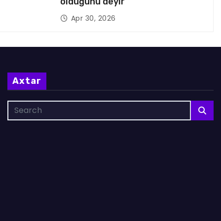
olduğunu deyir
Apr 30, 2026
Axtar