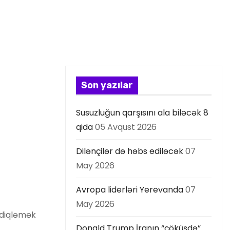
Son yazılar
Susuzluğun qarşısını ala biləcək 8
qida
05 Avqust 2026
Dilənçilər də həbs ediləcək
07
May 2026
Avropa liderləri Yerevanda
07
May 2026
sdiqləmək
Donald Trump İranın “çöküşdə”