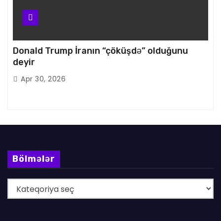
Donald Trump İranın “çöküşdə” olduğunu
deyir
Apr 30, 2026
Bölmələr
B
ö
l