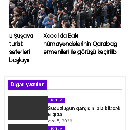
Şuşaya
Xocalıda Bakı
Y
turist
nümayəndələrinin Qarabağ
a
səfərləri
erməniləri ilə görüşü keçirilib
başlayır
z
ı
n
Digər yazılar
a
TOPLUM
v
Susuzluğun qarşısını ala biləcək
8 qida
i
Avq 5, 2026
TOPLUM