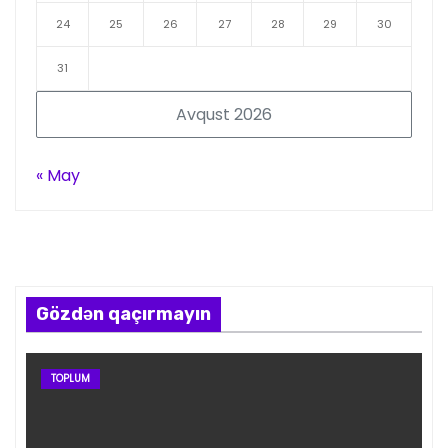
24
25
26
27
28
29
30
31
Avqust 2026
« May
Gözdən qaçırmayın
TOPLUM