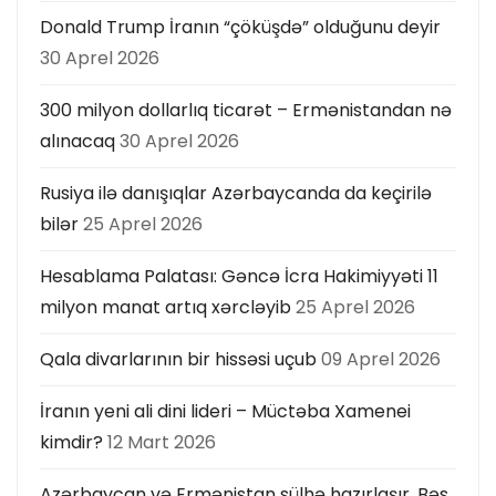
Donald Trump İranın “çöküşdə” olduğunu deyir
30 Aprel 2026
300 milyon dollarlıq ticarət – Ermənistandan nə
alınacaq
30 Aprel 2026
Rusiya ilə danışıqlar Azərbaycanda da keçirilə
bilər
25 Aprel 2026
Hesablama Palatası: Gəncə İcra Hakimiyyəti 11
milyon manat artıq xərcləyib
25 Aprel 2026
Qala divarlarının bir hissəsi uçub
09 Aprel 2026
İranın yeni ali dini lideri – Müctəba Xamenei
kimdir?
12 Mart 2026
Azərbaycan və Ermənistan sülhə hazırlaşır. Bəs