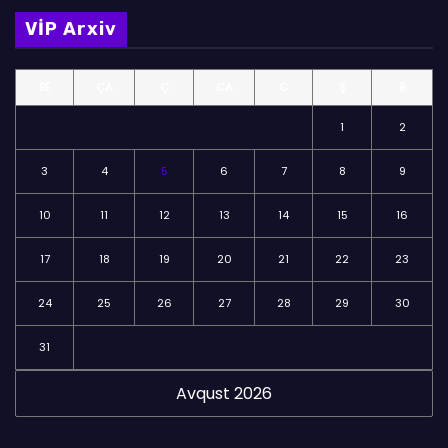
m
VİP Arxiv
ə
l
BE
ÇA
Ç
CA
C
Ş
B
ə
r
1
2
3
4
5
6
7
8
9
10
11
12
13
14
15
16
17
18
19
20
21
22
23
24
25
26
27
28
29
30
31
Avqust 2026