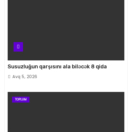
Susuzluğun qarşısını ala biləcək 8 qida
Avq 5, 2026
TOPLUM