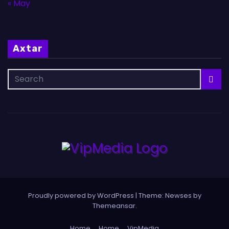
« May
Axtar
Proudly powered by WordPress
|
Theme: Newses by
Themeansar
.
Home
Home
VipMedia