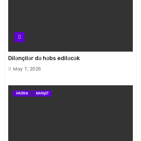
Dilənçilər də həbs ediləcək
May 7, 2026
HADISƏ
MANŞET