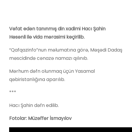
Vəfat edən tanınmış din xadimi Hacı Şahin
Həsənli ilə vida mərasimi keçirilib.
“Qafqazinfo”nun məlumatına görə, Məşədi Dadaş
məscidində cənazə namazı qılınıb.
Mərhum dəfn olunmaq üçün Yasamal
qəbiristanlığına aparılıb.
***
Hacı Şahin dəfn edilib.
Fotolar: Müzəffər İsmayılov