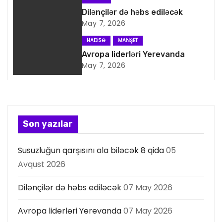
q
Dilənçilər də həbs ediləcək
May 7, 2026
a
HADISƏ
MANŞET
s
Avropa liderləri Yerevanda
May 7, 2026
i
y
a
Son yazılar
s
Susuzluğun qarşısını ala biləcək 8 qida
05
ı
Avqust 2026
Dilənçilər də həbs ediləcək
07 May 2026
Avropa liderləri Yerevanda
07 May 2026