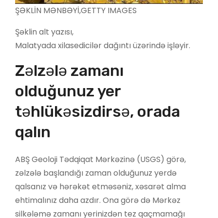
ŞƏKLİN MƏNBƏYİ,
GETTY IMAGES
Şəklin alt yazısı,
Malatyada xilasedicilər dağıntı üzərində işləyir.
Zəlzələ zamanı
olduğunuz yer
təhlükəsizdirsə, orada
qalın
ABŞ Geoloji Tədqiqat Mərkəzinə (USGS) görə,
zəlzələ başlandığı zaman olduğunuz yerdə
qalsanız və hərəkət etməsəniz, xəsarət alma
ehtimalınız daha azdır. Ona görə də Mərkəz
silkələmə zamanı yerinizdən tez qaçmamağı