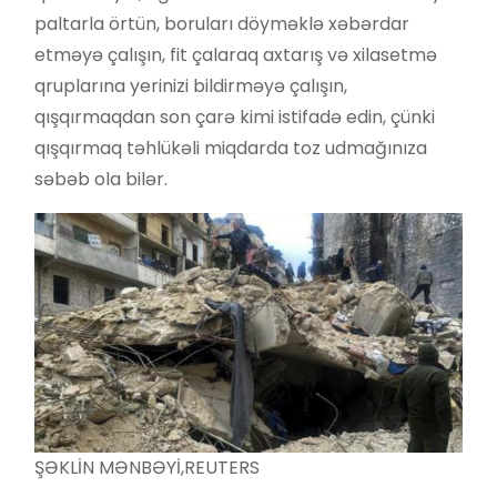
paltarla örtün, boruları döyməklə xəbərdar
etməyə çalışın, fit çalaraq axtarış və xilasetmə
qruplarına yerinizi bildirməyə çalışın,
qışqırmaqdan son çarə kimi istifadə edin, çünki
qışqırmaq təhlükəli miqdarda toz udmağınıza
səbəb ola bilər.
ŞƏKLİN MƏNBƏYİ,
REUTERS