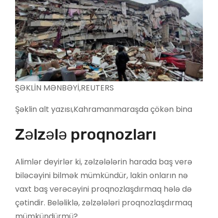
ŞƏKLİN MƏNBƏYİ,
REUTERS
Şəklin alt yazısı,
Kahramanmaraşda çökən bina
Zəlzələ proqnozları
Alimlər deyirlər ki, zəlzələlərin harada baş verə
biləcəyini bilmək mümkündür, lakin onların nə
vaxt baş verəcəyini proqnozlaşdırmaq hələ də
çətindir. Beləliklə, zəlzələləri proqnozlaşdırmaq
mümkündürmü?