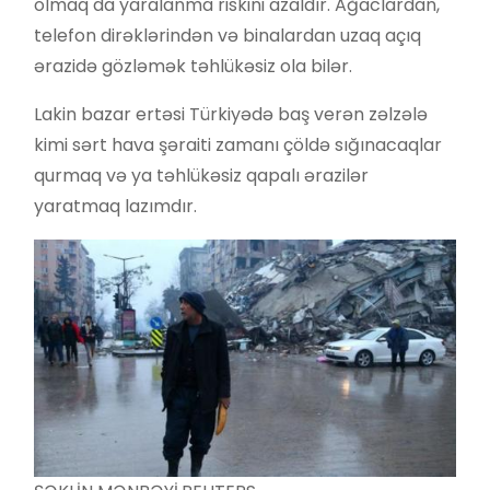
olmaq da yaralanma riskini azaldır. Ağaclardan,
telefon dirəklərindən və binalardan uzaq açıq
ərazidə gözləmək təhlükəsiz ola bilər.
Lakin bazar ertəsi Türkiyədə baş verən zəlzələ
kimi sərt hava şəraiti zamanı çöldə sığınacaqlar
qurmaq və ya təhlükəsiz qapalı ərazilər
yaratmaq lazımdır.