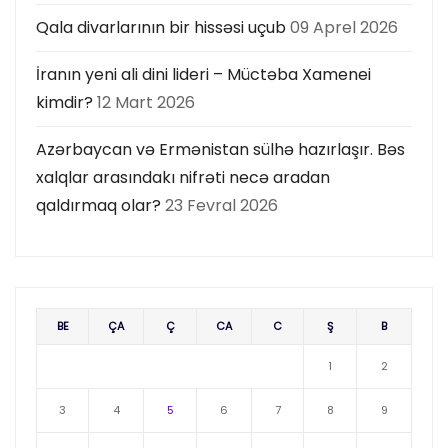
Qala divarlarının bir hissəsi uçub
09 Aprel 2026
İranın yeni ali dini lideri – Müctəba Xamenei
kimdir?
12 Mart 2026
Azərbaycan və Ermənistan sülhə hazırlaşır. Bəs
xalqlar arasındakı nifrəti necə aradan
qaldırmaq olar?
23 Fevral 2026
BE
ÇA
Ç
CA
C
Ş
B
1
2
3
4
5
6
7
8
9