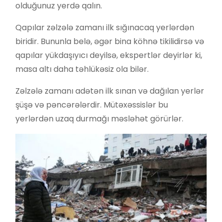
olduğunuz yerdə qalın.
Qapılar zəlzələ zamanı ilk sığınacaq yerlərdən
biridir. Bununla belə, əgər bina köhnə tikilidirsə və
qapılar yükdaşıyıcı deyilsə, ekspertlər deyirlər ki,
masa altı daha təhlükəsiz ola bilər.
Zəlzələ zamanı adətən ilk sınan və dağılan yerlər
şüşə və pəncərələrdir. Mütəxəssislər bu
yerlərdən uzaq durmağı məsləhət görürlər.