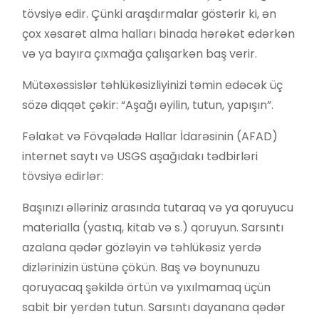
tövsiyə edir. Çünki araşdırmalar göstərir ki, ən
çox xəsarət alma halları binada hərəkət edərkən
və ya bayıra çıxmağa çalışarkən baş verir.
Mütəxəssislər təhlükəsizliyinizi təmin edəcək üç
sözə diqqət çəkir: “Aşağı əyilin, tutun, yapışın”.
Fəlakət və Fövqəladə Hallar İdarəsinin (AFAD)
internet saytı və USGS aşağıdakı tədbirləri
tövsiyə edirlər:
Başınızı əlləriniz arasında tutaraq və ya qoruyucu
materialla (yastıq, kitab və s.) qoruyun. Sarsıntı
azalana qədər gözləyin və təhlükəsiz yerdə
dizlərinizin üstünə çökün. Baş və boynunuzu
qoruyacaq şəkildə örtün və yıxılmamaq üçün
sabit bir yerdən tutun. Sarsıntı dayanana qədər