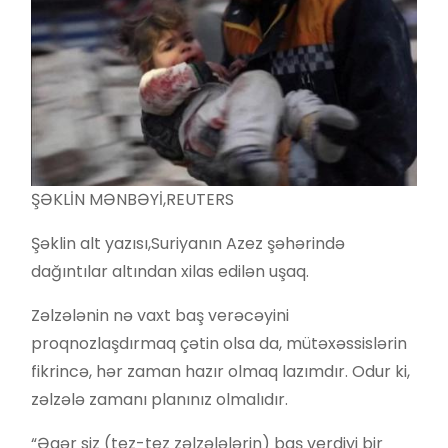
ŞƏKLİN MƏNBƏYİ,
REUTERS
Şəklin alt yazısı,
Suriyanın Azez şəhərində
dağıntılar altından xilas edilən uşaq.
Zəlzələnin nə vaxt baş verəcəyini
proqnozlaşdırmaq çətin olsa da, mütəxəssislərin
fikrincə, hər zaman hazır olmaq lazımdır. Odur ki,
zəlzələ zamanı planınız olmalıdır.
“Əgər siz (tez-tez zəlzələlərin) baş verdiyi bir