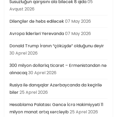
Susuzluğun qarşısını ala biləcək 8 qida
05
Avqust 2026
Dilənçilər də həbs ediləcək
07 May 2026
Avropa liderləri Yerevanda
07 May 2026
Donald Trump İranın “çöküşdə” olduğunu deyir
30 Aprel 2026
300 milyon dollarlıq ticarət – Ermənistandan nə
alınacaq
30 Aprel 2026
Rusiya ilə danışıqlar Azərbaycanda da keçirilə
bilər
25 Aprel 2026
Hesablama Palatası: Gəncə İcra Hakimiyyəti 11
milyon manat artıq xərcləyib
25 Aprel 2026