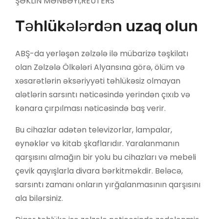
ŞƏKLİN MƏNBƏYİ,
REUTERS
Təhlükələrdən uzaq olun
ABŞ-da yerləşən zəlzələ ilə mübarizə təşkilatı
olan Zəlzələ Ölkələri Alyansına görə, ölüm və
xəsarətlərin əksəriyyəti təhlükəsiz olmayan
alətlərin sarsıntı nəticəsində yerindən çıxıb və
kənara çırpılması nəticəsində baş verir.
Bu cihazlar adətən televizorlar, lampalar,
eynəklər və kitab şkaflarıdır. Yaralanmanın
qarşısını almağın bir yolu bu cihazları və mebeli
çevik qayışlarla divara bərkitməkdir. Beləcə,
sarsıntı zamanı onların yırğalanmasının qarşısını
ala bilərsiniz.