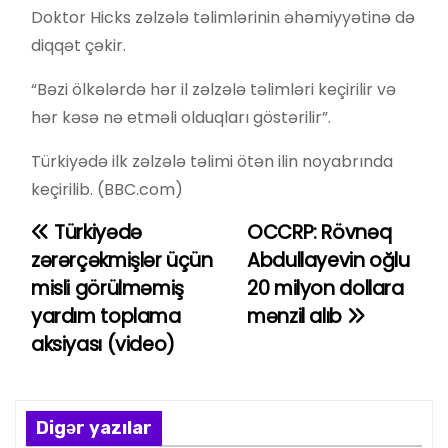
Doktor Hicks zəlzələ təlimlərinin əhəmiyyətinə də
diqqət çəkir.
“Bəzi ölkələrdə hər il zəlzələ təlimləri keçirilir və
hər kəsə nə etməli olduqları göstərilir”.
Türkiyədə ilk zəlzələ təlimi ötən ilin noyabrında
keçirilib. (BBC.com)
Türkiyədə
OCCRP: Rövnəq
Y
zərərçəkmişlər üçün
Abdullayevin oğlu
a
misli görülməmiş
20 milyon dollara
yardım toplama
mənzil alıb
z
aksiyası (video)
ı
n
Digər yazılar