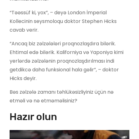
“Təəssüf ki, yox”, – deyə London İmperial
Kollecinin seysmoloqu doktor Stephen Hicks
cavab verir.
“Ancaq biz zəlzələləri proqnozlaşdıra bilərik.
Ehtimal edə bilərik. Kaliforniya və Yaponiya kimi
yerlərdə zəlzələnin proqnozlaşdırılması indi
getdikcə daha funksional hala gəlir”, – doktor
Hicks deyir.
Bəs zəlzələ zamanı təhlükəsizliyiniz üçün nə
etməli və nə etməməlisiniz?
Hazır olun