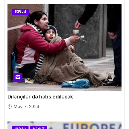
TOPLUM
Dilənçilər də həbs ediləcək
May 7, 2026
HADISƏ
MANŞET