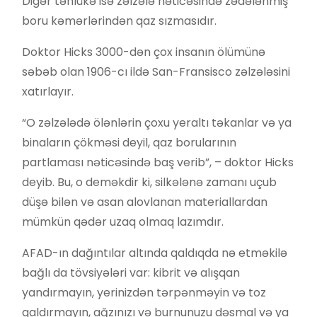
Digər təhlükə isə zəlzələ nəticəsində zədələnmiş
boru kəmərlərindən qaz sızmasıdır.
Doktor Hicks 3000-dən çox insanın ölümünə
səbəb olan 1906-cı ildə San-Fransisco zəlzələsini
xatırlayır.
“O zəlzələdə ölənlərin çoxu yeraltı təkanlar və ya
binaların çökməsi deyil, qaz borularının
partlaması nəticəsində baş verib”, – doktor Hicks
deyib. Bu, o deməkdir ki, silkələnə zamanı uçub
düşə bilən və asan alovlanan materiallardan
mümkün qədər uzaq olmaq lazımdır.
AFAD-ın dağıntılar altında qaldıqda nə etməkilə
bağlı da tövsiyələri var: kibrit və alışqan
yandırmayın, yerinizdən tərpənməyin və toz
qaldırmayın, ağzınızı və burnunuzu dəsmal və ya