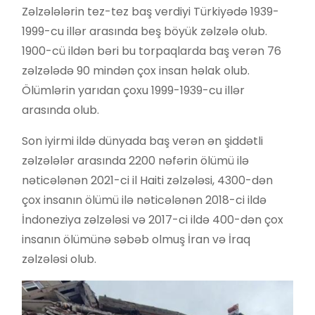
Zəlzələlərin tez-tez baş verdiyi Türkiyədə 1939-
1999-cu illər arasında beş böyük zəlzələ olub.
1900-cü ildən bəri bu torpaqlarda baş verən 76
zəlzələdə 90 mindən çox insan həlak olub.
Ölümlərin yarıdan çoxu 1999-1939-cu illər
arasında olub.
Son iyirmi ildə dünyada baş verən ən şiddətli
zəlzələlər arasında 2200 nəfərin ölümü ilə
nəticələnən 2021-ci il Haiti zəlzələsi, 4300-dən
çox insanın ölümü ilə nəticələnən 2018-ci ildə
İndoneziya zəlzələsi və 2017-ci ildə 400-dən çox
insanın ölümünə səbəb olmuş İran və İraq
zəlzələsi olub.