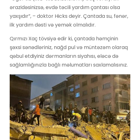
ərazidəsinizsə, evdə təcili yardım çantası olsa
yaxşıdır”, – doktor Hicks deyir. Çantada su, fənər,
ilk yardım dəsti və yemək olmalıdır.
Qırmızı Xaç tövsiyə edir ki, çantada həmçinin
şəxsi sənədləriniz, nağd pul və müntəzəm olaraq
qəbul etdiyiniz dərmanların siyahısı, eləcə də
sağlamlığınızla bağlı məlumatları saxlamalısınız.