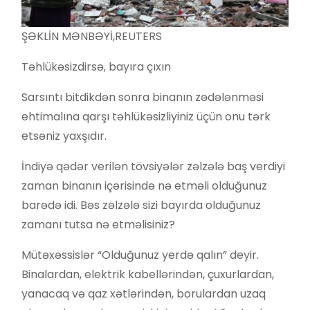
ŞƏKLİN MƏNBƏYİ,
REUTERS
Təhlükəsizdirsə, bayıra çıxın
Sarsıntı bitdikdən sonra binanın zədələnməsi
ehtimalına qarşı təhlükəsizliyiniz üçün onu tərk
etsəniz yaxşıdır.
İndiyə qədər verilən tövsiyələr zəlzələ baş verdiyi
zaman binanın içərisində nə etməli olduğunuz
barədə idi. Bəs zəlzələ sizi bayırda olduğunuz
zamanı tutsa nə etməlisiniz?
Mütəxəssislər “Olduğunuz yerdə qalın” deyir.
Binalardan, elektrik kabellərindən, çuxurlardan,
yanacaq və qaz xətlərindən, borulardan uzaq