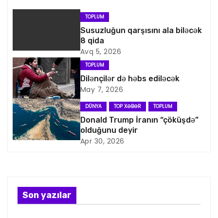
a
v
TOPLUM
Susuzluğun qarşısını ala biləcək
i
8 qida
Avq 5, 2026
q
TOPLUM
a
Dilənçilər də həbs ediləcək
May 7, 2026
s
DÜNYA
TOP XƏBƏR
TOPLUM
i
Donald Trump İranın “çöküşdə”
olduğunu deyir
y
Apr 30, 2026
a
s
Son yazılar
ı