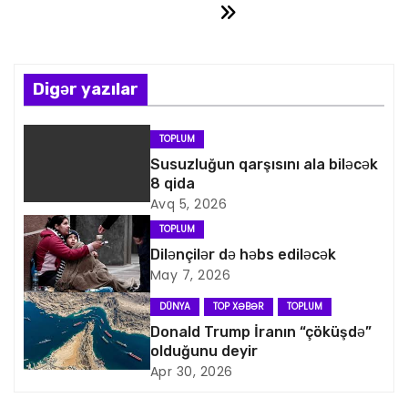
ı
n
Digər yazılar
a
v
TOPLUM
Susuzluğun qarşısını ala biləcək
i
8 qida
Avq 5, 2026
q
TOPLUM
a
Dilənçilər də həbs ediləcək
May 7, 2026
s
DÜNYA
TOP XƏBƏR
TOPLUM
i
Donald Trump İranın “çöküşdə”
olduğunu deyir
y
Apr 30, 2026