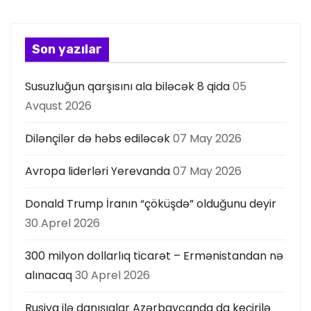
a
s
Son yazılar
ı
Susuzluğun qarşısını ala biləcək 8 qida
05
Avqust 2026
Dilənçilər də həbs ediləcək
07 May 2026
Avropa liderləri Yerevanda
07 May 2026
Donald Trump İranın “çöküşdə” olduğunu deyir
30 Aprel 2026
300 milyon dollarlıq ticarət – Ermənistandan nə
alınacaq
30 Aprel 2026
Rusiya ilə danışıqlar Azərbaycanda da keçirilə