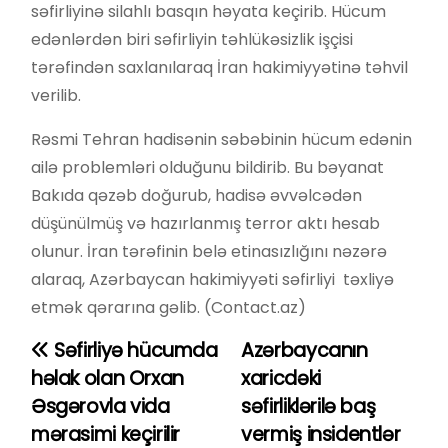
səfirliyinə silahlı basqın həyata keçirib. Hücum
edənlərdən biri səfirliyin təhlükəsizlik işçisi
tərəfindən saxlanılaraq İran hakimiyyətinə təhvil
verilib.
Rəsmi Tehran hadisənin səbəbinin hücum edənin
ailə problemləri olduğunu bildirib. Bu bəyanat
Bakıda qəzəb doğurub, hadisə əvvəlcədən
düşünülmüş və hazırlanmış terror aktı hesab
olunur. İran tərəfinin belə etinasızlığını nəzərə
alaraq, Azərbaycan hakimiyyəti səfirliyi təxliyə
etmək qərarına gəlib. (Contact.az)
Səfirliyə hücumda
Azərbaycanın
Y
həlak olan Orxan
xaricdəki
a
Əsgərovla vida
səfirliklərilə baş
mərasimi keçirilir
vermiş insidentlər
z