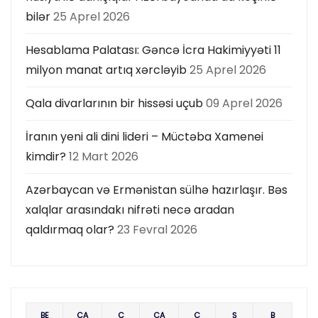
bilər
25 Aprel 2026
Hesablama Palatası: Gəncə İcra Hakimiyyəti 11
milyon manat artıq xərcləyib
25 Aprel 2026
Qala divarlarının bir hissəsi uçub
09 Aprel 2026
İranın yeni ali dini lideri – Müctəba Xamenei
kimdir?
12 Mart 2026
Azərbaycan və Ermənistan sülhə hazırlaşır. Bəs
xalqlar arasındakı nifrəti necə aradan
qaldırmaq olar?
23 Fevral 2026
BE
ÇA
Ç
CA
C
Ş
B