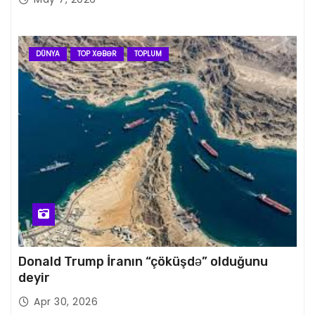
DÜNYA
TOP XƏBƏR
TOPLUM
Donald Trump İranın “çöküşdə” olduğunu
deyir
Apr 30, 2026