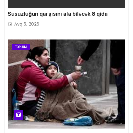
Susuzluğun qarşısını ala biləcək 8 qida
Avq 5, 2026
TOPLUM