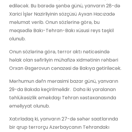
ediləcək. Bu barədə şənbə günü, yanvarın 28-də
Xarici İşlər Nazirliyinin sözçüsü Ayxan Hacızadə
məlumat verib. Onun sözlərinə görə, bu
məqsədlə Bakı-Tehran-Bakı xüsusi reys təşkil
olunub.
Onun sözlərinə görə, terror aktı nəticəsində
həlak olan səfirliyin mühafizə xidmətinin rəhbəri
Orxan Əsgərovun cənazəsi də Bakıya gətiriləcək.
Mərhumun dəfn mərasimi bazar günü, yanvarın
29-da Bakıda keçirilməlidir. Daha iki yaralanan
təhlükəsizlik əməkdaşı Tehran xəstəxanasında
əməliyyat olunub.
Xatırladaq ki, yanvarın 27-də səhər saatlarında
bir qrup terrorçu Azərbaycanın Tehrandakı