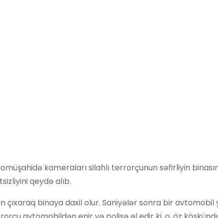
omüşahidə kameraları silahlı terrorçunun səfirliyin binası
sizliyini qeydə alıb.
n çıxaraq binaya daxil olur. Saniyələr sonra bir avtomobil
Terrorçu avtomobildən enir və polisə əl edir ki, o, öz köşkün