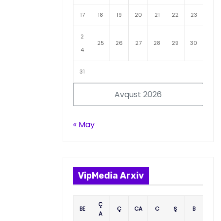
17
18
19
20
21
22
23
2
25
26
27
28
29
30
4
31
Avqust 2026
« May
VipMedia Arxiv
Ç
BE
Ç
CA
C
Ş
B
A