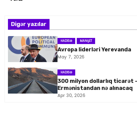
a
z
Digər yazılar
ı
n
HADISƏ
MANŞET
Avropa liderləri Yerevanda
a
May 7, 2026
v
HADISƏ
i
300 milyon dollarlıq ticarət 
Ermənistandan nə alınacaq
q
Apr 30, 2026
a
s
i