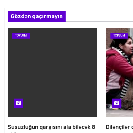
Gözdən qaçırmayın
TOPLUM
TOPLUM
Susuzluğun qarşısını ala biləcək 8
Dilənçilər