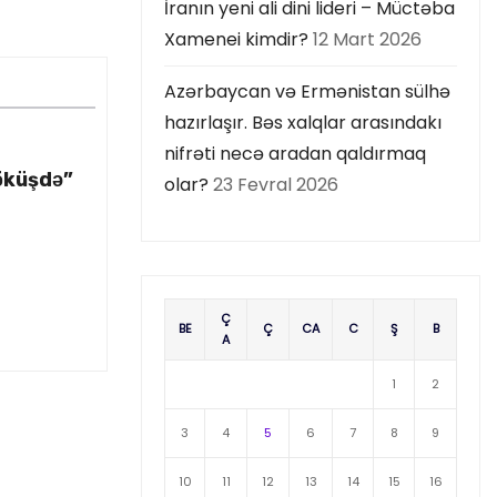
İranın yeni ali dini lideri – Müctəba
Xamenei kimdir?
12 Mart 2026
Azərbaycan və Ermənistan sülhə
hazırlaşır. Bəs xalqlar arasındakı
nifrəti necə aradan qaldırmaq
öküşdə”
olar?
23 Fevral 2026
Ç
BE
Ç
CA
C
Ş
B
A
1
2
3
4
5
6
7
8
9
10
11
12
13
14
15
16