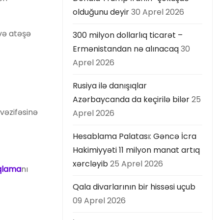
olduğunu deyir
30 Aprel 2026
 və atəşə
300 milyon dollarlıq ticarət –
Ermənistandan nə alınacaq
30
Aprel 2026
Rusiya ilə danışıqlar
Azərbaycanda da keçirilə bilər
25
vəzifəsinə
Aprel 2026
Hesablama Palatası: Gəncə İcra
Hakimiyyəti 11 milyon manat artıq
xərcləyib
25 Aprel 2026
qlama
nı
Qala divarlarının bir hissəsi uçub
09 Aprel 2026