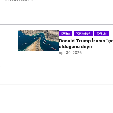
DÜNYA
TOP XƏBƏR
TOPLUM
Donald Trump İranın “ç
olduğunu deyir
Apr 30, 2026
–