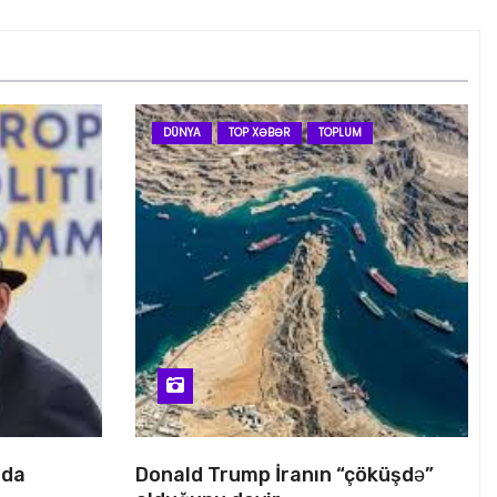
DÜNYA
TOP XƏBƏR
TOPLUM
nda
Donald Trump İranın “çöküşdə”