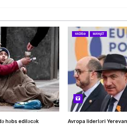
HADISƏ
MANŞET
 də həbs ediləcək
Avropa liderləri Yereva