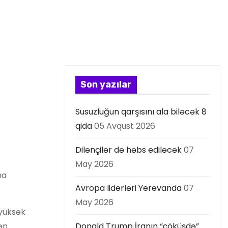
Son yazılar
Susuzluğun qarşısını ala biləcək 8
qida
05 Avqust 2026
Dilənçilər də həbs ediləcək
07
May 2026
na
Avropa liderləri Yerevanda
07
May 2026
 yüksək
dən
Donald Trump İranın “çöküşdə”