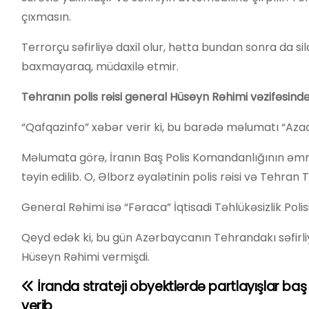
çıxmasın.
Terrorçu səfirliyə daxil olur, hətta bundan sonra da sil
baxmayaraq, müdaxilə etmir.
Tehranın polis rəisi general Hüseyn Rəhimi vəzifəsində
“Qafqazinfo” xəbər verir ki, bu barədə məlumatı “Azad
Məlumata görə, İranın Baş Polis Komandanlığının əmri
təyin edilib. O, Əlborz əyalətinin polis rəisi və Tehran 
General Rəhimi isə “Fəraca” İqtisadi Təhlükəsizlik Polisi
Qeyd edək ki, bu gün Azərbaycanın Tehrandakı səfirl
Hüseyn Rəhimi vermişdi.
İranda strateji obyektlərdə partlayışlar baş
Y
verib