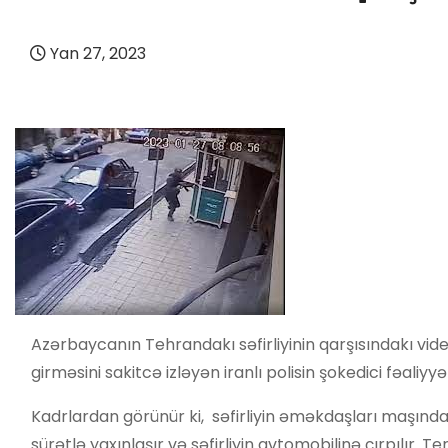
Yan 27, 2023
Azərbaycanın Tehrandakı səfirliyinin qarşısındakı vide
girməsini sakitcə izləyən iranlı polisin şokedici fəaliyyət
Kadrlardan görünür ki, səfirliyin əməkdaşları maşında
sürətlə yaxınlaşır və səfirliyin avtomobilinə çırpılır. 