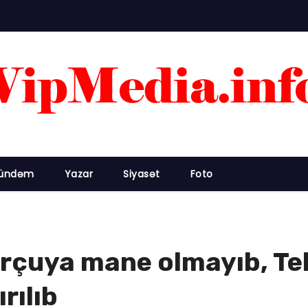
ündəm
Yazar
Siyasət
Foto
orçuya mane olmayıb, Teh
rılıb