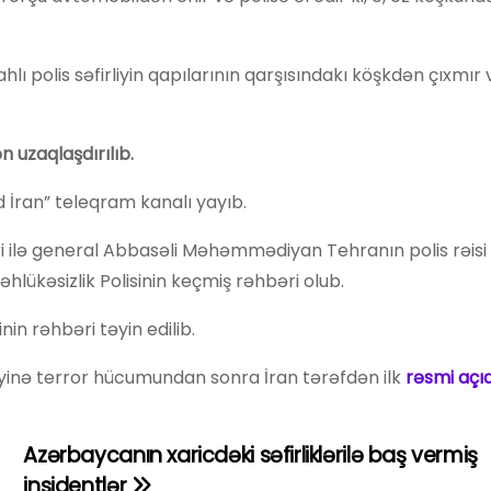
ahlı polis səfirliyin qapılarının qarşısındakı köşkdən çıxmır
n uzaqlaşdırılıb.
 İran” teleqram kanalı yayıb.
 ilə general Abbasəli Məhəmmədiyan Tehranın polis rəisi 
Təhlükəsizlik Polisinin keçmiş rəhbəri olub.
nin rəhbəri təyin edilib.
iyinə terror hücumundan sonra İran tərəfdən ilk
rəsmi açı
Azərbaycanın xaricdəki səfirliklərilə baş vermiş
insidentlər