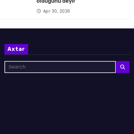
olduğunu deyir
Apr 30, 2026
Axtar