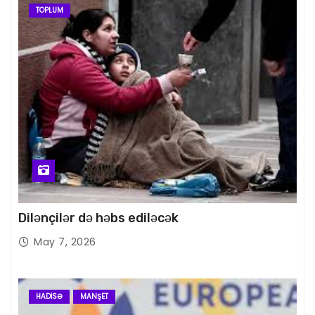
TOPLUM
Dilənçilər də həbs ediləcək
May 7, 2026
HADISƏ
MANŞET