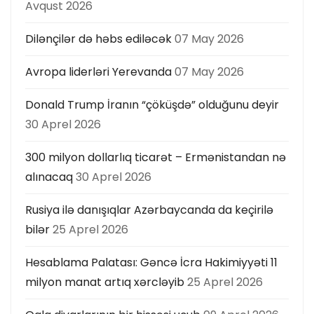
Avqust 2026
Dilənçilər də həbs ediləcək
07 May 2026
Avropa liderləri Yerevanda
07 May 2026
Donald Trump İranın “çöküşdə” olduğunu deyir
30 Aprel 2026
300 milyon dollarlıq ticarət – Ermənistandan nə
alınacaq
30 Aprel 2026
Rusiya ilə danışıqlar Azərbaycanda da keçirilə
bilər
25 Aprel 2026
Hesablama Palatası: Gəncə İcra Hakimiyyəti 11
milyon manat artıq xərcləyib
25 Aprel 2026