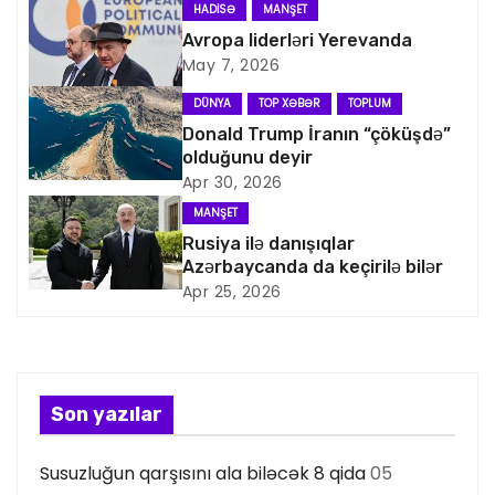
a
HADISƏ
MANŞET
v
Avropa liderləri Yerevanda
May 7, 2026
i
DÜNYA
TOP XƏBƏR
TOPLUM
q
Donald Trump İranın “çöküşdə”
olduğunu deyir
a
Apr 30, 2026
MANŞET
s
Rusiya ilə danışıqlar
Azərbaycanda da keçirilə bilər
i
Apr 25, 2026
y
a
s
Son yazılar
ı
Susuzluğun qarşısını ala biləcək 8 qida
05