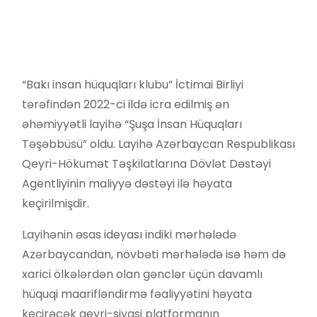
“Bakı insan hüquqları klubu” İctimai Birliyi
tərəfindən 2022-ci ildə icra edilmiş ən
əhəmiyyətli layihə “Şuşa İnsan Hüquqları
Təşəbbüsü” oldu. Layihə Azərbaycan Respublikası
Qeyri-Hökumət Təşkilatlarına Dövlət Dəstəyi
Agentliyinin maliyyə dəstəyi ilə həyata
keçirilmişdir.
Layihənin əsas ideyası indiki mərhələdə
Azərbaycandan, növbəti mərhələdə isə həm də
xarici ölkələrdən olan gənclər üçün davamlı
hüquqi maarifləndirmə fəaliyyətini həyata
keçirəcək qeyri-siyasi platformanın