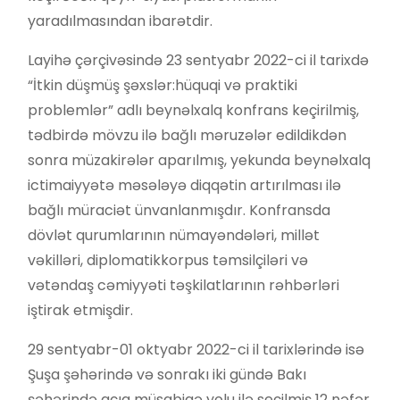
yaradılmasından ibarətdir.
Layihə çərçivəsində 23 sentyabr 2022-ci il tarixdə
“İtkin düşmüş şəxslər:hüquqi və praktiki
problemlər” adlı beynəlxalq konfrans keçirilmiş,
tədbirdə mövzu ilə bağlı məruzələr edildikdən
sonra müzakirələr aparılmış, yekunda beynəlxalq
ictimaiyyətə məsələyə diqqətin artırılması ilə
bağlı müraciət ünvanlanmışdır. Konfransda
dövlət qurumlarının nümayəndələri, millət
vəkilləri, diplomatikkorpus təmsilçiləri və
vətəndaş cəmiyyəti təşkilatlarının rəhbərləri
iştirak etmişdir.
29 sentyabr-01 oktyabr 2022-ci il tarixlərində isə
Şuşa şəhərində və sonrakı iki gündə Bakı
şəhərində açıq müsabiqə yolu ilə seçilmiş 12 nəfər