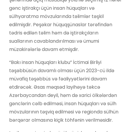
gənc iştirakçı üçün insan hüquqları və
sülhyaratma mövzularında təlimlər təşkil
edilmişdir. Peşəkar hüquqşünaslar tərəfindən
tədris edilən təlim həm də iştirakçıların
suallarının cavablandırılması və ümumi
müzakirələrlə davam etmişdir.
“Bakı insan hüquqları klubu” İctimai Birliyi
təşəbbüsün davamlı olması üçün 2023-cü ildə
müvafiq təşəbbüs və fəaliyyətlərini davam
etdirəcək. Əsas məqsəd layihəyə təkcə
Azərbaycandan deyil, həm də xarici ölkələrdən
gənclərin cəlb edilməsi, insan hüquqları və sülh
mövzularının təşviq edilməsi və regionda sülhün
bərqərar olmasına kiçik töhfənin verilməsidir.