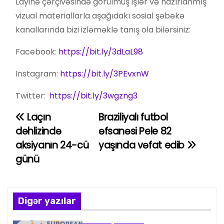
Layihə çərçivəsində görülmüş işlər və hazırlanmış
vizual materiallarla aşağıdakı sosial şəbəkə
kanallarında bizi izləməklə tanış ola bilərsiniz:
Facebook:
https://bit.ly/3dLaL98
Instagram:
https://bit.ly/3PEvxnW
Twitter:
https://bit.ly/3wgzng3
Laçın
Braziliyalı futbol
Y
dəhlizində
əfsanəsi Pele 82
a
aksiyanın 24-cü
yaşında vəfat edib
günü
z
ı
n
Digər yazılar