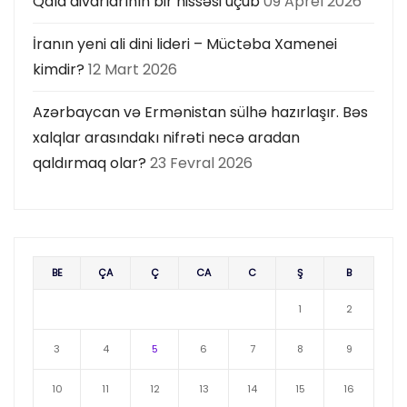
Qala divarlarının bir hissəsi uçub
09 Aprel 2026
İranın yeni ali dini lideri – Müctəba Xamenei
kimdir?
12 Mart 2026
Azərbaycan və Ermənistan sülhə hazırlaşır. Bəs
xalqlar arasındakı nifrəti necə aradan
qaldırmaq olar?
23 Fevral 2026
BE
ÇA
Ç
CA
C
Ş
B
1
2
3
4
5
6
7
8
9
10
11
12
13
14
15
16