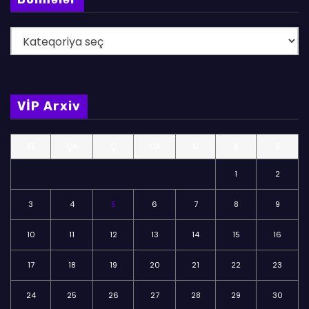
B
ö
l
m
VİP Arxiv
ə
l
BE
ÇA
Ç
CA
C
Ş
B
ə
r
1
2
3
4
5
6
7
8
9
10
11
12
13
14
15
16
17
18
19
20
21
22
23
24
25
26
27
28
29
30