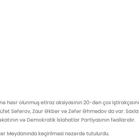
ə həsr olunmuş etiraz aksiyasının 20-dən çox iştirakçısını
 Rüfət Səfərov, Zaur Əkbər və Zəfər Əhmədov da var. Saxla
katının və Demokratik İslahatlar Partiyasının fəallarıdır.
ər Meydanında keçirilməsi nəzərdə tutulurdu.