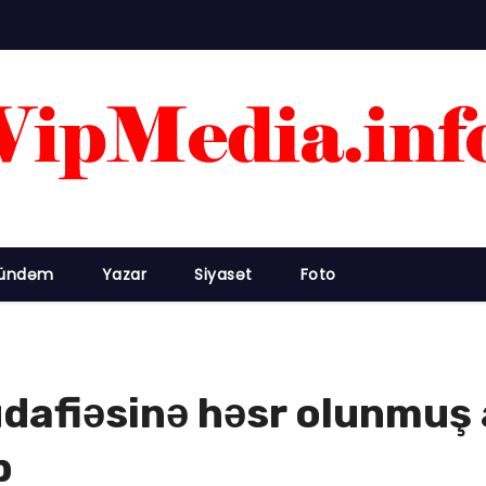
ündəm
Yazar
Siyasət
Foto
dafiəsinə həsr olunmuş 
b