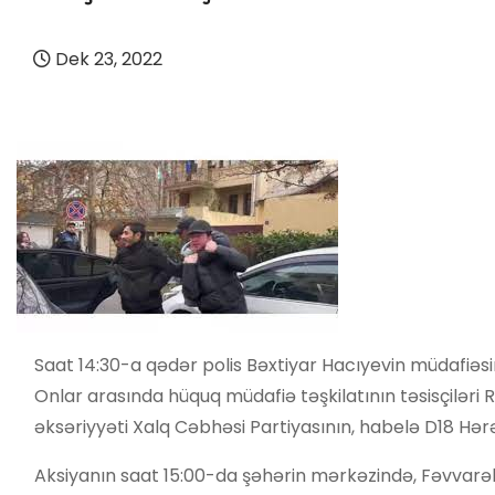
Dek 23, 2022
Saat 14:30-a qədər polis Bəxtiyar Hacıyevin müdafiəsin
Onlar arasında hüquq müdafiə təşkilatının təsisçiləri
əksəriyyəti Xalq Cəbhəsi Partiyasının, habelə D18 Hərə
Aksiyanın saat 15:00-da şəhərin mərkəzində, Fəvvarəl