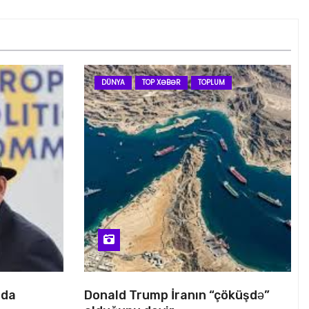
DÜNYA
TOP XƏBƏR
TOPLUM
nda
Donald Trump İranın “çöküşdə”