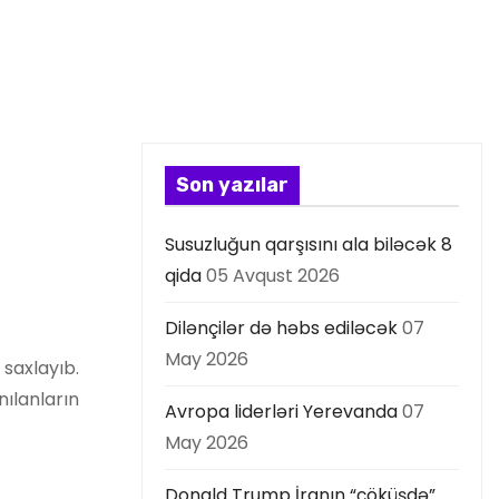
Son yazılar
Susuzluğun qarşısını ala biləcək 8
qida
05 Avqust 2026
Dilənçilər də həbs ediləcək
07
May 2026
 saxlayıb.
nılanların
Avropa liderləri Yerevanda
07
May 2026
Donald Trump İranın “çöküşdə”