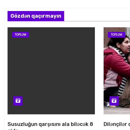
Gözdən qaçırmayın
TOPLUM
TOPLUM
Susuzluğun qarşısını ala biləcək 8
Dilənçilər