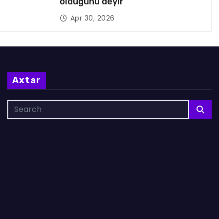
olduğunu deyir
Apr 30, 2026
Axtar