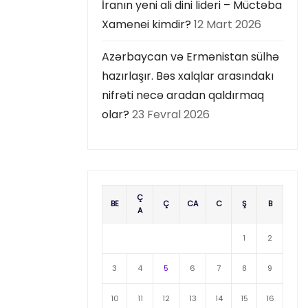
İranın yeni ali dini lideri – Müctəba
Xamenei kimdir?
12 Mart 2026
Azərbaycan və Ermənistan sülhə
hazırlaşır. Bəs xalqlar arasındakı
nifrəti necə aradan qaldırmaq
olar?
23 Fevral 2026
Ç
BE
Ç
CA
C
Ş
B
A
1
2
3
4
5
6
7
8
9
10
11
12
13
14
15
16