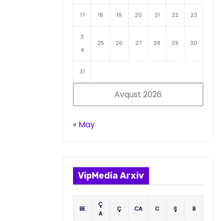
17
18
19
20
21
22
23
2
25
26
27
28
29
30
4
31
Avqust 2026
« May
VipMedia Arxiv
Ç
BE
Ç
CA
C
Ş
B
A