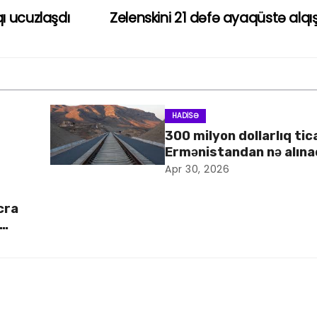
ı ucuzlaşdı
Zelenskini 21 dəfə ayaqüstə alqı
HADISƏ
300 milyon dollarlıq tic
Ermənistandan nə alın
Apr 30, 2026
cra