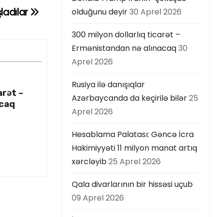
şladılar
olduğunu deyir
30 Aprel 2026
300 milyon dollarlıq ticarət –
Ermənistandan nə alınacaq
30
Aprel 2026
Rusiya ilə danışıqlar
arət –
Azərbaycanda da keçirilə bilər
25
acaq
Aprel 2026
Hesablama Palatası: Gəncə İcra
Hakimiyyəti 11 milyon manat artıq
xərcləyib
25 Aprel 2026
Qala divarlarının bir hissəsi uçub
09 Aprel 2026