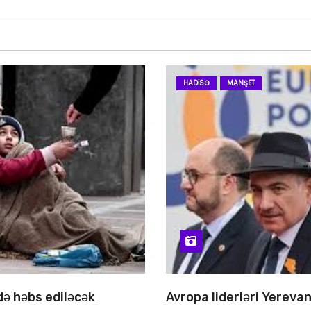
HADISƏ
MANŞET
 də həbs ediləcək
Avropa liderləri Yereva