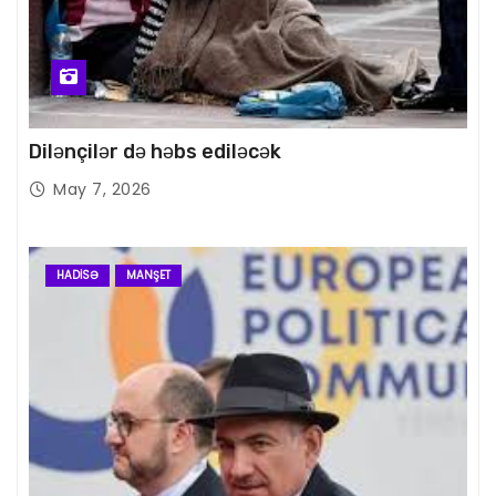
Dilənçilər də həbs ediləcək
May 7, 2026
HADISƏ
MANŞET