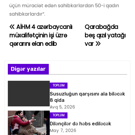
üçün müraciət edən sahibkarlardan 50-i qadın
sahibkarlardır”.
AİHM 4 azərbaycanlı
Qarabağda
Y
müxalifətçinin işi üzrə
beş qızıl yatağı
a
qərarını elan edib
var
z
ı
Digər yazılar
n
TOPLUM
a
Susuzluğun qarşısını ala biləcək
8 qida
v
Avq 5, 2026
i
TOPLUM
Dilənçilər də həbs ediləcək
q
May 7, 2026