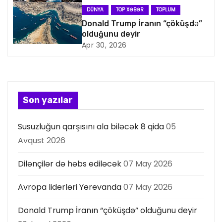
a
DÜNYA
TOP XƏBƏR
TOPLUM
Donald Trump İranın “çöküşdə”
s
olduğunu deyir
Apr 30, 2026
i
y
a
Son yazılar
s
Susuzluğun qarşısını ala biləcək 8 qida
05
ı
Avqust 2026
Dilənçilər də həbs ediləcək
07 May 2026
Avropa liderləri Yerevanda
07 May 2026
Donald Trump İranın “çöküşdə” olduğunu deyir