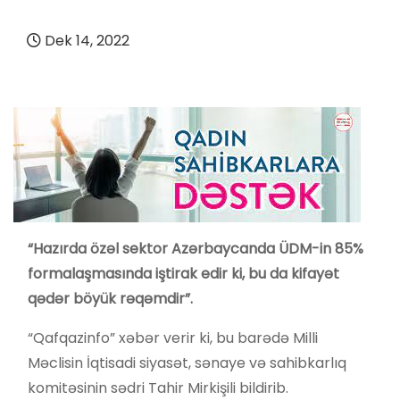
Dek 14, 2022
“Hazırda özəl sektor Azərbaycanda ÜDM-in 85%
formalaşmasında iştirak edir ki, bu da kifayət
qədər böyük rəqəmdir”.
“Qafqazinfo” xəbər verir ki, bu barədə Milli
Məclisin İqtisadi siyasət, sənaye və sahibkarlıq
komitəsinin sədri Tahir Mirkişili bildirib.