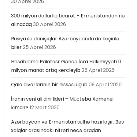
30 Aprel 2026
300 milyon dollarlıq ticarət – Ermənistandan nə
alınacaq
30 Aprel 2026
Rusiya ilə danışıqlar Azərbaycanda da keçirilə
bilər
25 Aprel 2026
Hesablama Palatası: Gəncə İcra Hakimiyyəti 11
milyon manat artıq xərcləyib
25 Aprel 2026
Qala divarlarının bir hissəsi uçub
09 Aprel 2026
İranın yeni ali dini lideri – Müctəba Xamenei
kimdir?
12 Mart 2026
Azərbaycan və Ermənistan sülhə hazırlaşır. Bəs
xalqlar arasındakı nifrəti necə aradan