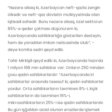
“Nəzərə alsaq ki, Azərbaycan neft-qazla zəngin
ölkədir və neft-qaz dövlətin mülkiyyətində olan
iqtisadi sahədir. Bunu nəzərə alsaq, özəl sektorun
85%-ə qədər çatması düşünürəm ki,
Azərbaycanda sahibkarlığa göstərilən dəstəyin,
həm də yaradılan imkan nəticəsində olub”, –
deyə komitə sədri qeyd edib.
Tahir Mirkişili qeyd edib ki, Azərbaycanda hazırda
1 milyon 168 min sahibkar var. Onların 250 mindən
çoxu qadın sahibkarlardır: “Azərbaycanda iri
sahibkarlar arasında təəssüf ki, qadın sahibkarlar
yoxdur. Orta sahibkarların təxminən 8%-i, kiçik
sahibkarların da təxminən 16%-i,
mikrosahibkarların 25%-i isə qadın sahibkarlardır.
Bu gün işğaldan azad olunan ərazilərdə işləmək