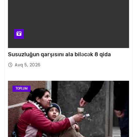
Susuzluğun qarşısını ala biləcək 8 qida
Avq 5, 2026
TOPLUM