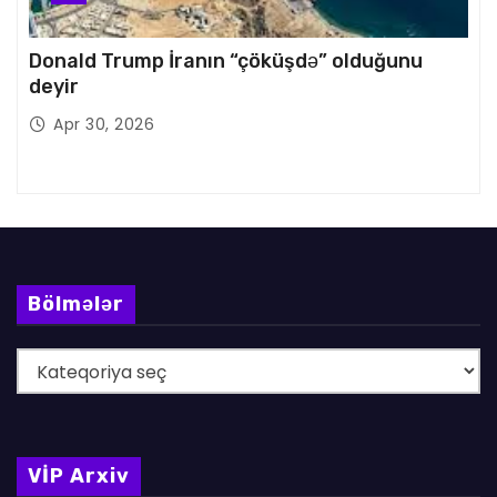
Donald Trump İranın “çöküşdə” olduğunu
deyir
Apr 30, 2026
Bölmələr
B
ö
l
m
VİP Arxiv
ə