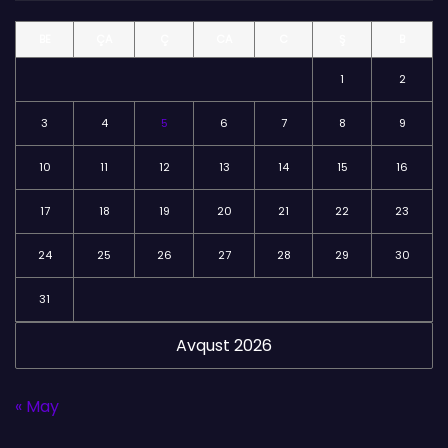
l
BE
ÇA
Ç
CA
C
Ş
B
ə
r
1
2
3
4
5
6
7
8
9
10
11
12
13
14
15
16
17
18
19
20
21
22
23
24
25
26
27
28
29
30
31
Avqust 2026
« May