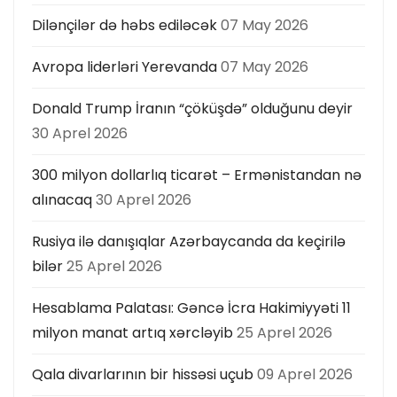
Dilənçilər də həbs ediləcək
07 May 2026
Avropa liderləri Yerevanda
07 May 2026
Donald Trump İranın “çöküşdə” olduğunu deyir
30 Aprel 2026
300 milyon dollarlıq ticarət – Ermənistandan nə
alınacaq
30 Aprel 2026
Rusiya ilə danışıqlar Azərbaycanda da keçirilə
bilər
25 Aprel 2026
Hesablama Palatası: Gəncə İcra Hakimiyyəti 11
milyon manat artıq xərcləyib
25 Aprel 2026
Qala divarlarının bir hissəsi uçub
09 Aprel 2026