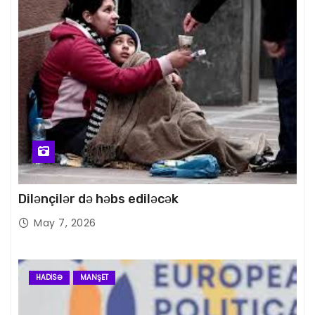
Dilənçilər də həbs ediləcək
May 7, 2026
HADISƏ
MANŞET