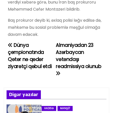
verdiyi xəbərə görə, bunu İran baş prokuroru
Məhəmməd Cəfər Montazeri bildirib.
Baş prokuror deyib ki, əxlaq polisi ləğv edilsə də,
məhkəmə bu sosial problemlə məşğul olmağa
davam edəcək.
Dünya
Almaniyadan 23
Y
çempionatında
Azərbaycan
a
Qətər nə qədər
vətəndaşı
ziyarətçi qəbul etdi
readmissiya olunub
z
ı
n
Digər yazılar
a
v
HADISƏ
MANŞET