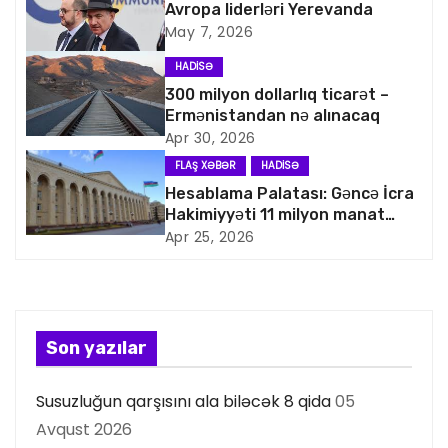
Avropa liderləri Yerevanda
i
May 7, 2026
q
HADISƏ
300 milyon dollarlıq ticarət –
a
Ermənistandan nə alınacaq
Apr 30, 2026
s
FLAŞ XƏBƏR
HADISƏ
i
Hesablama Palatası: Gəncə İcra
Hakimiyyəti 11 milyon manat
y
artıq xərcləyib
Apr 25, 2026
a
s
Son yazılar
ı
Susuzluğun qarşısını ala biləcək 8 qida
05
Avqust 2026