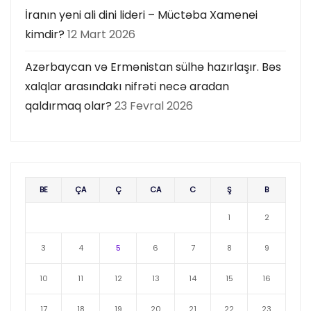
İranın yeni ali dini lideri – Müctəba Xamenei
kimdir?
12 Mart 2026
Azərbaycan və Ermənistan sülhə hazırlaşır. Bəs
xalqlar arasındakı nifrəti necə aradan
qaldırmaq olar?
23 Fevral 2026
BE
ÇA
Ç
CA
C
Ş
B
1
2
3
4
5
6
7
8
9
10
11
12
13
14
15
16
17
18
19
20
21
22
23