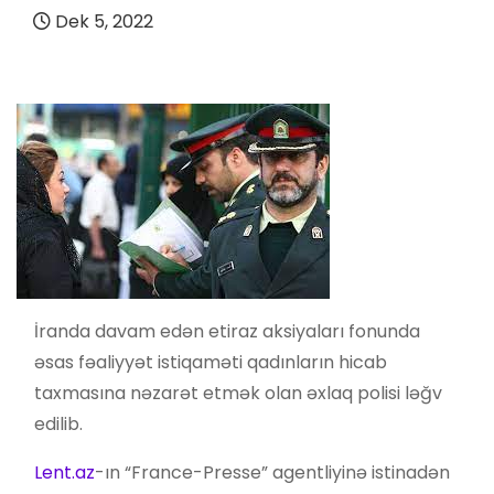
Dek 5, 2022
İranda davam edən etiraz aksiyaları fonunda
əsas fəaliyyət istiqaməti qadınların hicab
taxmasına nəzarət etmək olan əxlaq polisi ləğv
edilib.
Lent.az
-ın “France-Presse” agentliyinə istinadən