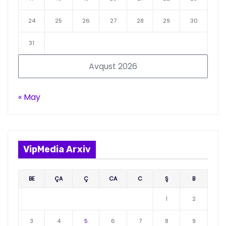
24
25
26
27
28
29
30
31
Avqust 2026
« May
VipMedia Arxiv
BE
ÇA
Ç
CA
C
Ş
B
1
2
3
4
5
6
7
8
9