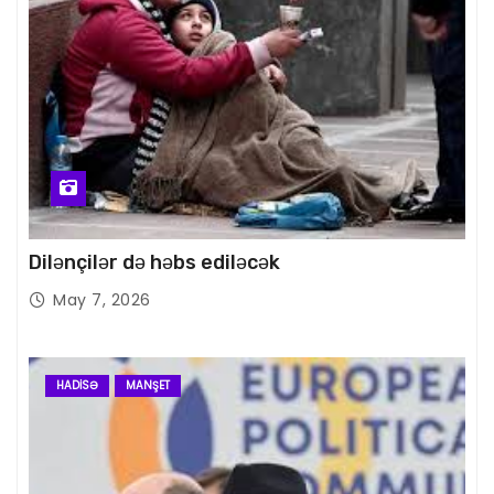
Dilənçilər də həbs ediləcək
May 7, 2026
HADISƏ
MANŞET