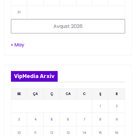
31
Avqust 2026
« May
VipMedia Arxiv
BE
ÇA
Ç
CA
C
Ş
B
1
2
3
4
5
6
7
8
9
10
11
12
13
14
15
16