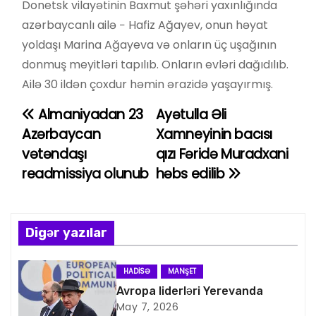
Donetsk vilayətinin Baxmut şəhəri yaxınlığında
azərbaycanlı ailə − Hafiz Ağayev, onun həyat
yoldaşı Marina Ağayeva və onların üç uşağının
donmuş meyitləri tapılıb. Onların evləri dağıdılıb.
Ailə 30 ildən çoxdur həmin ərazidə yaşayırmış.
Almaniyadan 23
Ayətulla Əli
Y
Azərbaycan
Xamneyinin bacısı
a
vətəndaşı
qızı Fəridə Muradxani
readmissiya olunub
həbs edilib
z
ı
n
Digər yazılar
a
HADISƏ
MANŞET
v
Avropa liderləri Yerevanda
May 7, 2026