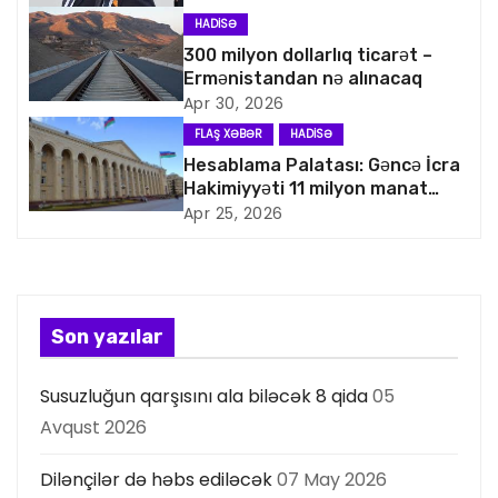
i
HADISƏ
q
300 milyon dollarlıq ticarət –
Ermənistandan nə alınacaq
a
Apr 30, 2026
FLAŞ XƏBƏR
HADISƏ
s
Hesablama Palatası: Gəncə İcra
Hakimiyyəti 11 milyon manat
i
artıq xərcləyib
Apr 25, 2026
y
a
s
Son yazılar
ı
Susuzluğun qarşısını ala biləcək 8 qida
05
Avqust 2026
Dilənçilər də həbs ediləcək
07 May 2026