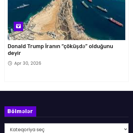
Donald Trump İranın “çöküşdə” olduğunu
deyir
Apr 30, 2026
Bölmələr
B