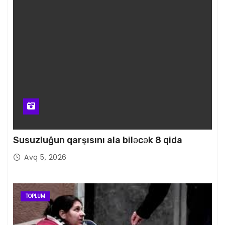
Susuzluğun qarşısını ala biləcək 8 qida
Avq 5, 2026
TOPLUM