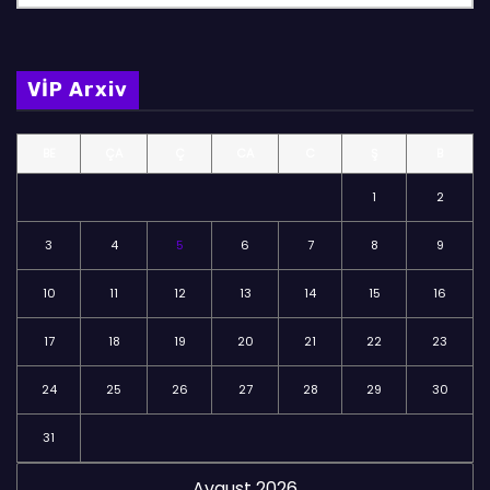
ö
l
m
VİP Arxiv
ə
l
BE
ÇA
Ç
CA
C
Ş
B
ə
r
1
2
3
4
5
6
7
8
9
10
11
12
13
14
15
16
17
18
19
20
21
22
23
24
25
26
27
28
29
30
31
Avqust 2026