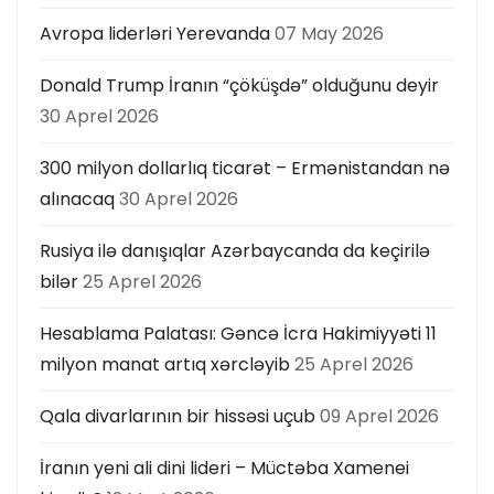
Avropa liderləri Yerevanda
07 May 2026
Donald Trump İranın “çöküşdə” olduğunu deyir
30 Aprel 2026
300 milyon dollarlıq ticarət – Ermənistandan nə
alınacaq
30 Aprel 2026
Rusiya ilə danışıqlar Azərbaycanda da keçirilə
bilər
25 Aprel 2026
Hesablama Palatası: Gəncə İcra Hakimiyyəti 11
milyon manat artıq xərcləyib
25 Aprel 2026
Qala divarlarının bir hissəsi uçub
09 Aprel 2026
İranın yeni ali dini lideri – Müctəba Xamenei