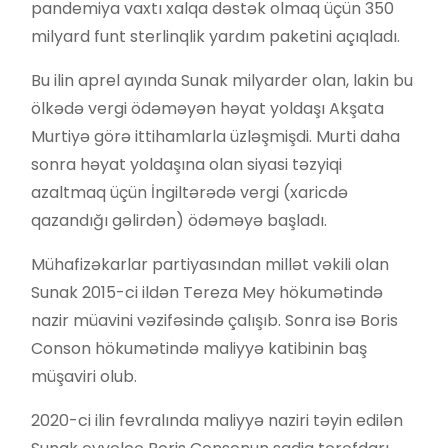
pandemiya vaxtı xalqa dəstək olmaq üçün 350
milyard funt sterlinqlik yardım paketini açıqladı.
Bu ilin aprel ayında Sunak milyarder olan, lakin bu
ölkədə vergi ödəməyən həyat yoldaşı Akşata
Murtiyə görə ittihamlarla üzləşmişdi. Murti daha
sonra həyat yoldaşına olan siyasi təzyiqi
azaltmaq üçün İngiltərədə vergi (xaricdə
qazandığı gəlirdən) ödəməyə başladı.
Mühafizəkarlar partiyasından millət vəkili olan
Sunak 2015-ci ildən Tereza Mey hökumətində
nazir müavini vəzifəsində çalışıb. Sonra isə Boris
Conson hökumətində maliyyə katibinin baş
müşaviri olub.
2020-ci ilin fevralında maliyyə naziri təyin edilən