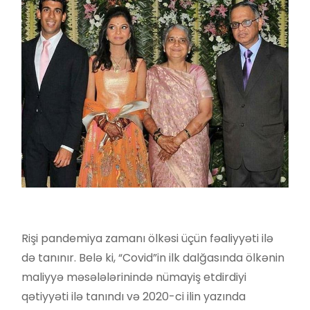
Rişi pandemiya zamanı ölkəsi üçün fəaliyyəti ilə
də tanınır. Belə ki, “Covid”in ilk dalğasında ölkənin
maliyyə məsələlərinində nümayiş etdirdiyi
qətiyyəti ilə tanındı və 2020-ci ilin yazında