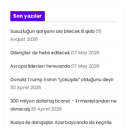
y
a
Son yazılar
s
Susuzluğun qarşısını ala biləcək 8 qida
05
ı
Avqust 2026
Dilənçilər də həbs ediləcək
07 May 2026
Avropa liderləri Yerevanda
07 May 2026
Donald Trump İranın “çöküşdə” olduğunu deyir
30 Aprel 2026
300 milyon dollarlıq ticarət – Ermənistandan nə
alınacaq
30 Aprel 2026
Rusiya ilə danışıqlar Azərbaycanda da keçirilə