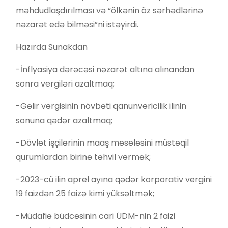
məhdudlaşdırılması və “ölkənin öz sərhədlərinə
nəzarət edə bilməsi”ni istəyirdi.
Hazırda Sunakdan
-İnflyasiya dərəcəsi nəzarət altına alınandan
sonra vergiləri azaltmaq;
-Gəlir vergisinin növbəti qanunvericilik ilinin
sonuna qədər azaltmaq;
-Dövlət işçilərinin maaş məsələsini müstəqil
qurumlardan birinə təhvil vermək;
-2023-cü ilin aprel ayına qədər korporativ vergini
19 faizdən 25 faizə kimi yüksəltmək;
-Müdafiə büdcəsinin cari ÜDM-nin 2 faizi