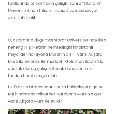
tətillərində ofisiant kimi çalışıb. Sonra “Oksford”
Universitetində fəlsəfə, siyasət və iqtisadiyyat
üzrə təhsil alıb.
O, aspirant olduğu “Stenford” Universitetində ikən
nəhəng IT şirkətinin həmtəsisçisi hindistanlı
milyarder Narayana Murtinin qızı – varisi Akşata
Murti ilə evlənib. Bir müddət “Goldman Sachs”da
analitik olaraq çalışan Sunak daha sonra iki
fondun həmtəsisçisi olub.
Liz Trassın istefasından sonra hakimiyyətə gələn
Rişi hindistanlı milyarder Narayana Murtinin qızı –
varisi Akşata Murti ilə evlidir.