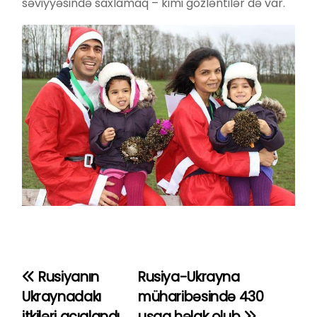
səviyyəsində saxlamaq – kimi gözləntilər də var.
Rusiyanın
Rusiya-Ukrayna
Y
Ukraynadakı
müharibəsində 430
a
itkiləri açıqlandı
uşaq həlak olub