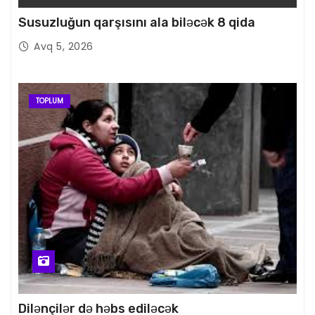
Susuzluğun qarşısını ala biləcək 8 qida
Avq 5, 2026
TOPLUM
Dilənçilər də həbs ediləcək