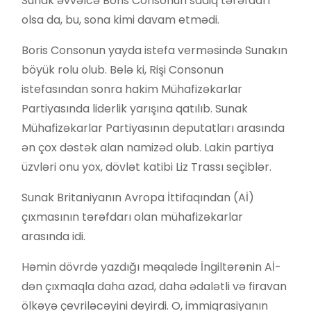
Sunak əvvəlcə Boris Consonun sadiq tərəfdarı
olsa da, bu, sona kimi davam etmədi.
Boris Consonun yayda istefa verməsində Sunakın
böyük rolu olub. Belə ki, Rişi Consonun
istefasından sonra hakim Mühafizəkarlar
Partiyasında liderlik yarışına qatılıb. Sunak
Mühafizəkarlar Partiyasının deputatları arasında
ən çox dəstək alan namizəd olub. Lakin partiya
üzvləri onu yox, dövlət katibi Liz Trassı seçiblər.
Sunak Britaniyanın Avropa İttifaqından (Aİ)
çıxmasının tərəfdarı olan mühafizəkarlar
arasında idi.
Həmin dövrdə yazdığı məqalədə İngiltərənin Aİ-
dən çıxmaqla daha azad, daha ədalətli və firavan
ölkəyə çevriləcəyini deyirdi. O, immiqrasiyanın