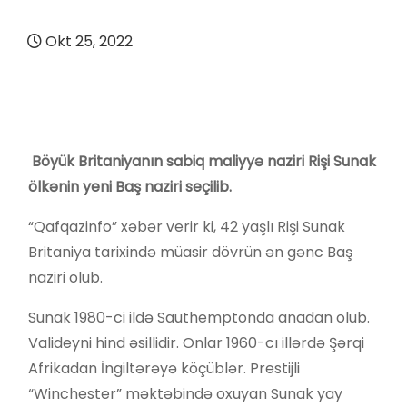
Okt 25, 2022
Böyük Britaniyanın sabiq maliyyə naziri Rişi Sunak
ölkənin yeni Baş naziri seçilib.
“Qafqazinfo” xəbər verir ki, 42 yaşlı Rişi Sunak
Britaniya tarixində müasir dövrün ən gənc Baş
naziri olub.
Sunak 1980-ci ildə Sauthemptonda anadan olub.
Valideyni hind əsillidir. Onlar 1960-cı illərdə Şərqi
Afrikadan İngiltərəyə köçüblər. Prestijli
“Winchester” məktəbində oxuyan Sunak yay