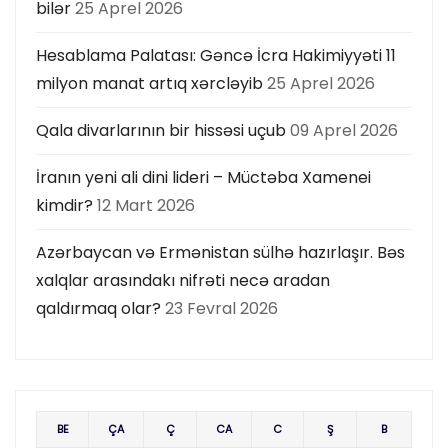
bilər
25 Aprel 2026
Hesablama Palatası: Gəncə İcra Hakimiyyəti 11
milyon manat artıq xərcləyib
25 Aprel 2026
Qala divarlarının bir hissəsi uçub
09 Aprel 2026
İranın yeni ali dini lideri – Müctəba Xamenei
kimdir?
12 Mart 2026
Azərbaycan və Ermənistan sülhə hazırlaşır. Bəs
xalqlar arasındakı nifrəti necə aradan
qaldırmaq olar?
23 Fevral 2026
BE
ÇA
Ç
CA
C
Ş
B