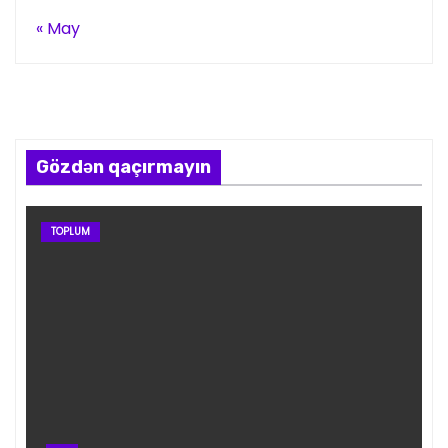
« May
Gözdən qaçırmayın
TOPLUM