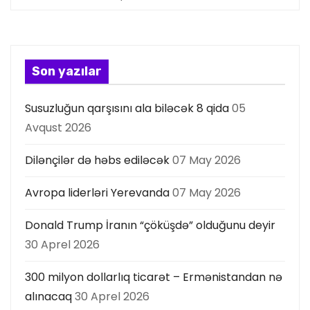
i
y
a
Son yazılar
s
Susuzluğun qarşısını ala biləcək 8 qida
05
ı
Avqust 2026
Dilənçilər də həbs ediləcək
07 May 2026
Avropa liderləri Yerevanda
07 May 2026
Donald Trump İranın “çöküşdə” olduğunu deyir
30 Aprel 2026
300 milyon dollarlıq ticarət – Ermənistandan nə
alınacaq
30 Aprel 2026