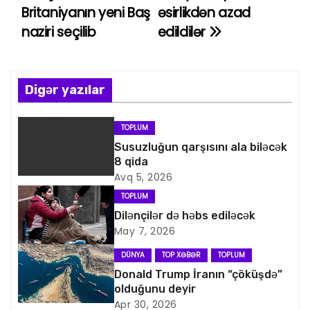
Britaniyanın yeni Baş
əsirlikdən azad
a
naziri seçilib
edildilər
z
ı
Digər yazılar
n
TOPLUM
a
Susuzluğun qarşısını ala biləcək
8 qida
v
Avq 5, 2026
i
TOPLUM
Dilənçilər də həbs ediləcək
q
May 7, 2026
a
DÜNYA
TOP XƏBƏR
TOPLUM
Donald Trump İranın “çöküşdə”
s
olduğunu deyir
Apr 30, 2026