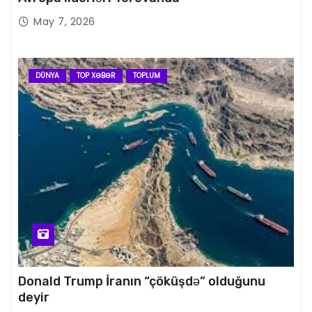
May 7, 2026
DÜNYA
TOP XƏBƏR
TOPLUM
Donald Trump İranın “çöküşdə” olduğunu
deyir