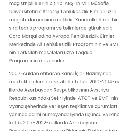
magistr pillələrini bitirib. ABŞ-ın Milli Müdafiə
Universitetinin Strateji Təhlükəsizlik Elmləri üzrə
magistr dərəcəsinə malikdir. Xarici ölkələrdə bir
sıra tədris proqramı və təlimlərdə iştirak edib,
Corc Marşal adına Avropa Təhlükəsizlik Elmləri
Mərkəzində Ali Təhlükəsizlik Proqramının və BMT-
nin Tərksilah məsələləri üzrə Təqaüd
Proqramının məzunudur.
2007-ci ildən etibarən Xarici İşlər Nazirliyində
müxtəlif diplomatik vəzifələr tutub. 2010-2014-cü
illərdə Azərbaycan Respublikasının Avstriya
Respublikasındakı Səfirliyində, ATƏT və BMT-nin
Vyana şəhərində yerləşən təşkilat və qurumları
yanında daimi nümayəndəliyində üçüncü və ikinci
katib, 2017-2022-ci illərdə Azərbaycan
Respublikasının Amerika Birləşmiş Ştatlarındakı