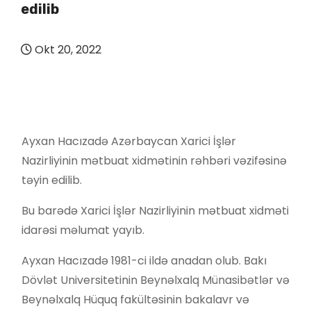
edilib
Okt 20, 2022
Ayxan Hacızadə Azərbaycan Xarici İşlər
Nazirliyinin mətbuat xidmətinin rəhbəri vəzifəsinə
təyin edilib.
Bu barədə Xarici İşlər Nazirliyinin mətbuat xidməti
idarəsi məlumat yayıb.
Ayxan Hacızadə 1981-ci ildə anadan olub. Bakı
Dövlət Universitetinin Beynəlxalq Münasibətlər və
Beynəlxalq Hüquq fakültəsinin bakalavr və