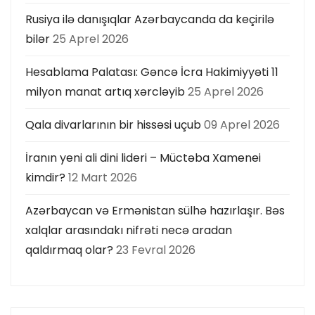
Rusiya ilə danışıqlar Azərbaycanda da keçirilə
bilər
25 Aprel 2026
Hesablama Palatası: Gəncə İcra Hakimiyyəti 11
milyon manat artıq xərcləyib
25 Aprel 2026
Qala divarlarının bir hissəsi uçub
09 Aprel 2026
İranın yeni ali dini lideri – Müctəba Xamenei
kimdir?
12 Mart 2026
Azərbaycan və Ermənistan sülhə hazırlaşır. Bəs
xalqlar arasındakı nifrəti necə aradan
qaldırmaq olar?
23 Fevral 2026