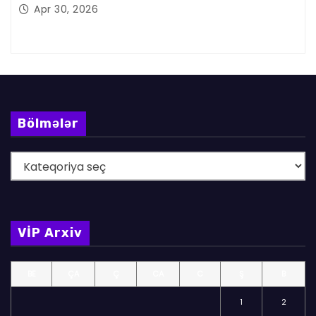
Apr 30, 2026
Bölmələr
B
ö
l
m
VİP Arxiv
ə
l
BE
ÇA
Ç
CA
C
Ş
B
ə
r
1
2