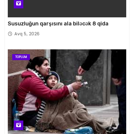
Susuzluğun qarşısını ala biləcək 8 qida
Avq 5, 2026
TOPLUM