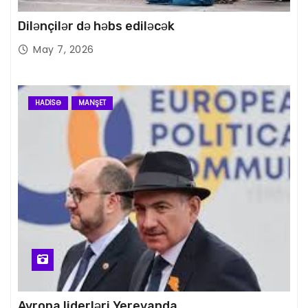
Dilənçilər də həbs ediləcək
May 7, 2026
HADISƏ
MANŞET
Avropa liderləri Yerevanda