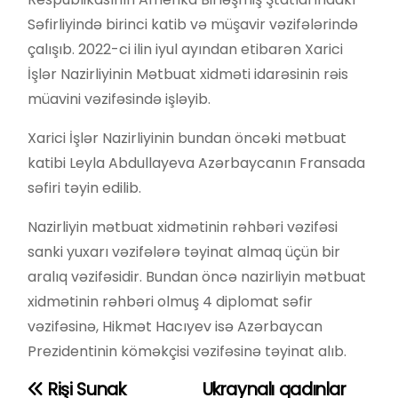
Səfirliyində birinci katib və müşavir vəzifələrində
çalışıb. 2022-ci ilin iyul ayından etibarən Xarici
İşlər Nazirliyinin Mətbuat xidməti idarəsinin rəis
müavini vəzifəsində işləyib.
Xarici İşlər Nazirliyinin bundan öncəki mətbuat
katibi Leyla Abdullayeva Azərbaycanın Fransada
səfiri təyin edilib.
Nazirliyin mətbuat xidmətinin rəhbəri vəzifəsi
sanki yuxarı vəzifələrə təyinat almaq üçün bir
aralıq vəzifəsidir. Bundan öncə nazirliyin mətbuat
xidmətinin rəhbəri olmuş 4 diplomat səfir
vəzifəsinə, Hikmət Hacıyev isə Azərbaycan
Prezidentinin köməkçisi vəzifəsinə təyinat alıb.
Rişi Sunak
Ukraynalı qadınlar
Y